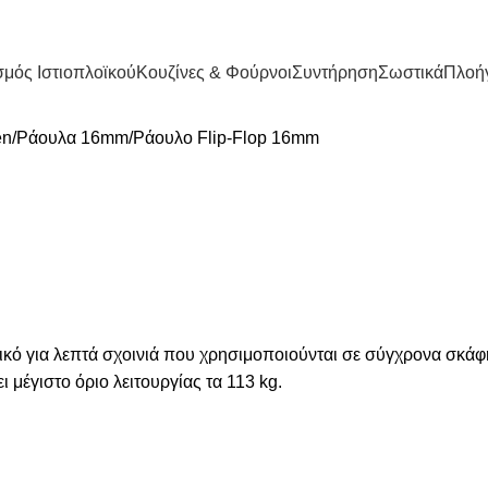
μός Ιστιοπλοϊκού
Κουζίνες & Φούρνοι
Συντήρηση
Σωστικά
Πλοή
en
Ράουλα 16mm
Ράουλο Flip-Flop 16mm
ανικό για λεπτά σχοινιά που χρησιμοποιούνται σε σύγχρονα σκ
 μέγιστο όριο λειτουργίας τα 113 kg.