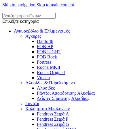
Skip to navigation
Skip to main content
Επιλέξτε κατηγορία
Αγκυροβόλιο & Ελλιμενισμός
Άγκυρες
Danforth
FOB HP
FOB LIGHT
FOB Rock
Fortress
Rocna MKII
Rocna Original
Vulcan
Αλυσίδες & Παρελκόμενα
Αλυσίδες
Γάντζοι Αποφόρτισης Αλυσίδας
Δείκτες Σήμανσης Αλυσίδας
Γάντζοι
Καλύμματα Μπαλονιών
Fendress Σειρά A
Fendress Σειρά F
Fendress Σειρά G