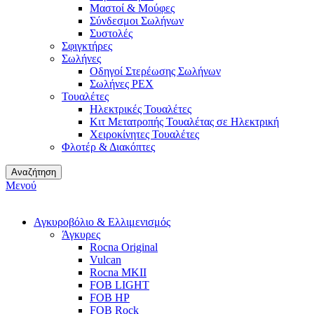
Μαστοί & Μούφες
Σύνδεσμοι Σωλήνων
Συστολές
Σφιγκτήρες
Σωλήνες
Οδηγοί Στερέωσης Σωλήνων
Σωλήνες PEX
Τουαλέτες
Ηλεκτρικές Τουαλέτες
Κιτ Μετατροπής Τουαλέτας σε Ηλεκτρική
Χειροκίνητες Τουαλέτες
Φλοτέρ & Διακόπτες
Αναζήτηση
Μενού
Αγκυροβόλιο & Ελλιμενισμός
Άγκυρες
Rocna Original
Vulcan
Rocna MKII
FOB LIGHT
FOB HP
FOB Rock