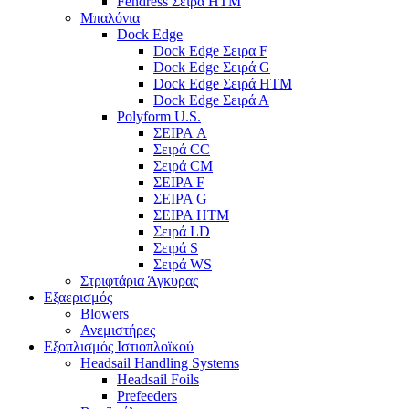
Fendress Σειρά HTM
Μπαλόνια
Dock Edge
Dock Edge Σειρα F
Dock Edge Σειρά G
Dock Edge Σειρά HTM
Dock Edge Σειρά Α
Polyform U.S.
ΣΕΙΡΑ A
Σειρά CC
Σειρά CM
ΣΕΙΡΑ F
ΣΕΙΡΑ G
ΣΕΙΡΑ HTM
Σειρά LD
Σειρά S
Σειρά WS
Στριφτάρια Άγκυρας
Εξαερισμός
Blowers
Ανεμιστήρες
Εξοπλισμός Ιστιοπλοϊκού
Headsail Handling Systems
Headsail Foils
Prefeeders