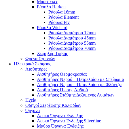
Μπαστέκες
Ράουλα Harken
Ράουλα 16mm
Ράουλα Element
Ράουλα Fly
Ράουλα Wichard
Ράουλα Διαμέτρου 12mm
Ράουλα Διαμέτρου 45mm
Ράουλα Διαμέτρου 55mm
Ράουλα Διαμέτρου 70mm
Χαμηλής Τριβής
Φρένα Σχοινιών
Ηλεκτρικά Σκάφους
Αισθητήρες
Αισθητήρες Θερμοκρασίας
Αισθητήρες Νερού – Πετρελαίου με Σπείρωμα
Αισθητήρες Νερού – Πετρελαίου με Φλάντζα
Αισθητήρες Πίεσης Λαδιού
Αισθητήρες Στάθμης Δεξαμενής Λυμάτων
Ηχεία
Οδηγοί Στερέωσης Καλωδίων
Όργανα
Λευκά Όργανα Ένδειξης
Λευκά Όργανα Ένδειξης Silverline
Μαύρα Όργανα Ένδειξης