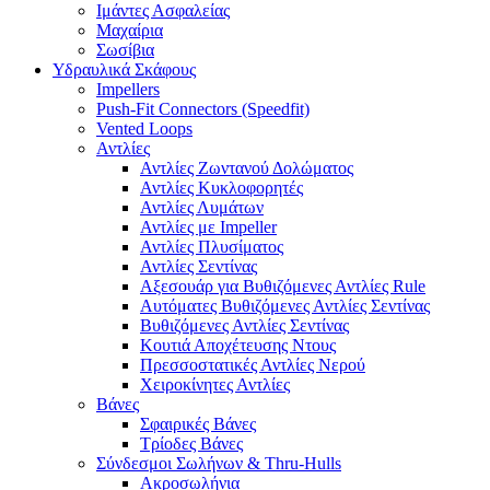
Ιμάντες Ασφαλείας
Μαχαίρια
Σωσίβια
Υδραυλικά Σκάφους
Impellers
Push-Fit Connectors (Speedfit)
Vented Loops
Αντλίες
Αντλίες Ζωντανού Δολώματος
Αντλίες Κυκλοφορητές
Αντλίες Λυμάτων
Αντλίες με Impeller
Αντλίες Πλυσίματος
Αντλίες Σεντίνας
Αξεσουάρ για Βυθιζόμενες Αντλίες Rule
Αυτόματες Βυθιζόμενες Αντλίες Σεντίνας
Βυθιζόμενες Αντλίες Σεντίνας
Κουτιά Αποχέτευσης Ντους
Πρεσσοστατικές Αντλίες Νερού
Χειροκίνητες Αντλίες
Βάνες
Σφαιρικές Βάνες
Τρίοδες Βάνες
Σύνδεσμοι Σωλήνων & Thru-Hulls
Ακροσωλήνια