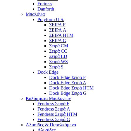
Fortress
Danforth
Μπαλόνια
Polyform U.S.
ΣΕΙΡΑ F
ΣΕΙΡΑ A
ΣΕΙΡΑ HTM
ΣΕΙΡΑ G
Σειρά CM
Σειρά CC
Σειρά LD
Σειρά WS
Σειρά S
Dock Edge
Dock Edge Σειρα F
Dock Edge Σειρά Α
Dock Edge Σειρά HTM
Dock Edge Σειρά G
Καλύμματα Μπαλονιών
Fendress Σειρά F
Fendress Σειρά A
Fendress Σειρά HTM
Fendress Σειρά G
Αλυσίδες & Παρελκόμενα
Αλυσίδες