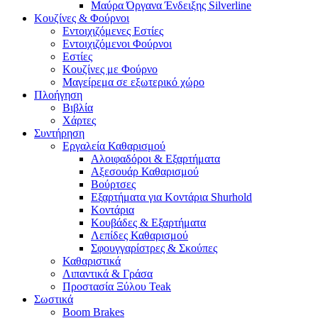
Μαύρα Όργανα Ένδειξης Silverline
Κουζίνες & Φούρνοι
Εντοιχιζόμενες Εστίες
Εντοιχιζόμενοι Φούρνοι
Εστίες
Κουζίνες με Φούρνο
Μαγείρεμα σε εξωτερικό χώρο
Πλοήγηση
Βιβλία
Χάρτες
Συντήρηση
Εργαλεία Καθαρισμού
Αλοιφαδόροι & Εξαρτήματα
Αξεσουάρ Καθαρισμού
Βούρτσες
Εξαρτήματα για Κοντάρια Shurhold
Κοντάρια
Κουβάδες & Εξαρτήματα
Λεπίδες Καθαρισμού
Σφουγγαρίστρες & Σκούπες
Καθαριστικά
Λιπαντικά & Γράσα
Προστασία Ξύλου Teak
Σωστικά
Boom Brakes