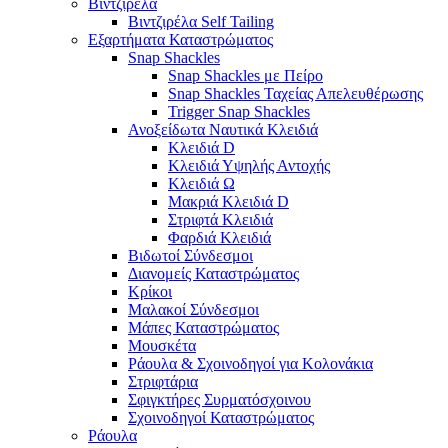
Βιντζιρέλα
Βιντζιρέλα Self Tailing
Εξαρτήματα Καταστρώματος
Snap Shackles
Snap Shackles με Πείρο
Snap Shackles Ταχείας Απελευθέρωσης
Trigger Snap Shackles
Ανοξείδωτα Ναυτικά Κλειδιά
Κλειδιά D
Κλειδιά Υψηλής Αντοχής
Κλειδιά Ω
Μακριά Κλειδιά D
Στριφτά Κλειδιά
Φαρδιά Κλειδιά
Βιδωτοί Σύνδεσμοι
Διανομείς Καταστρώματος
Κρίκοι
Μαλακοί Σύνδεσμοι
Μάπες Καταστρώματος
Μουσκέτα
Ράουλα & Σχοινοδηγοί για Κολονάκια
Στριφτάρια
Σφιγκτήρες Συρματόσχοινου
Σχοινοδηγοί Καταστρώματος
Ράουλα