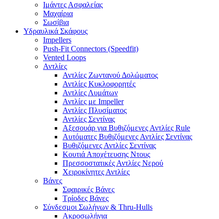
Ιμάντες Ασφαλείας
Μαχαίρια
Σωσίβια
Υδραυλικά Σκάφους
Impellers
Push-Fit Connectors (Speedfit)
Vented Loops
Αντλίες
Αντλίες Ζωντανού Δολώματος
Αντλίες Κυκλοφορητές
Αντλίες Λυμάτων
Αντλίες με Impeller
Αντλίες Πλυσίματος
Αντλίες Σεντίνας
Αξεσουάρ για Βυθιζόμενες Αντλίες Rule
Αυτόματες Βυθιζόμενες Αντλίες Σεντίνας
Βυθιζόμενες Αντλίες Σεντίνας
Κουτιά Αποχέτευσης Ντους
Πρεσσοστατικές Αντλίες Νερού
Χειροκίνητες Αντλίες
Βάνες
Σφαιρικές Βάνες
Τρίοδες Βάνες
Σύνδεσμοι Σωλήνων & Thru-Hulls
Ακροσωλήνια