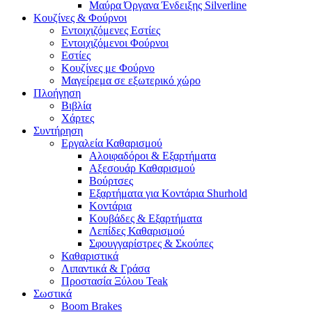
Μαύρα Όργανα Ένδειξης Silverline
Κουζίνες & Φούρνοι
Εντοιχιζόμενες Εστίες
Εντοιχιζόμενοι Φούρνοι
Εστίες
Κουζίνες με Φούρνο
Μαγείρεμα σε εξωτερικό χώρο
Πλοήγηση
Βιβλία
Χάρτες
Συντήρηση
Εργαλεία Καθαρισμού
Αλοιφαδόροι & Εξαρτήματα
Αξεσουάρ Καθαρισμού
Βούρτσες
Εξαρτήματα για Κοντάρια Shurhold
Κοντάρια
Κουβάδες & Εξαρτήματα
Λεπίδες Καθαρισμού
Σφουγγαρίστρες & Σκούπες
Καθαριστικά
Λιπαντικά & Γράσα
Προστασία Ξύλου Teak
Σωστικά
Boom Brakes