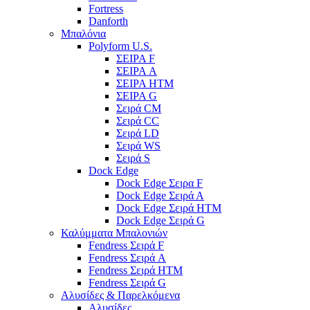
Fortress
Danforth
Μπαλόνια
Polyform U.S.
ΣΕΙΡΑ F
ΣΕΙΡΑ A
ΣΕΙΡΑ HTM
ΣΕΙΡΑ G
Σειρά CM
Σειρά CC
Σειρά LD
Σειρά WS
Σειρά S
Dock Edge
Dock Edge Σειρα F
Dock Edge Σειρά Α
Dock Edge Σειρά HTM
Dock Edge Σειρά G
Καλύμματα Μπαλονιών
Fendress Σειρά F
Fendress Σειρά A
Fendress Σειρά HTM
Fendress Σειρά G
Αλυσίδες & Παρελκόμενα
Αλυσίδες