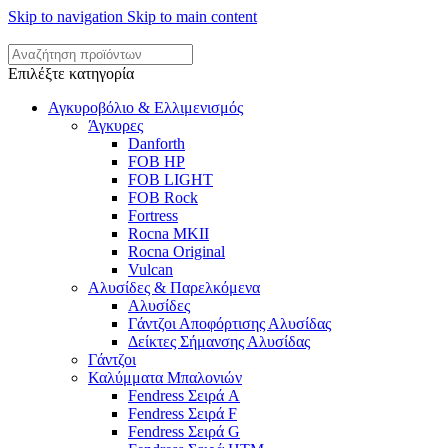
Skip to navigation
Skip to main content
Επιλέξτε κατηγορία
Αγκυροβόλιο & Ελλιμενισμός
Άγκυρες
Danforth
FOB HP
FOB LIGHT
FOB Rock
Fortress
Rocna MKII
Rocna Original
Vulcan
Αλυσίδες & Παρελκόμενα
Αλυσίδες
Γάντζοι Αποφόρτισης Αλυσίδας
Δείκτες Σήμανσης Αλυσίδας
Γάντζοι
Καλύμματα Μπαλονιών
Fendress Σειρά A
Fendress Σειρά F
Fendress Σειρά G