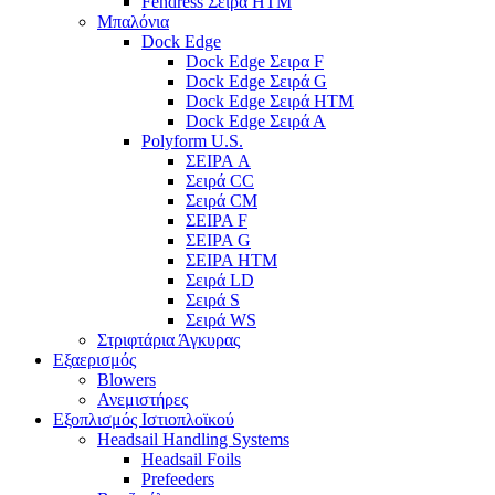
Fendress Σειρά HTM
Μπαλόνια
Dock Edge
Dock Edge Σειρα F
Dock Edge Σειρά G
Dock Edge Σειρά HTM
Dock Edge Σειρά Α
Polyform U.S.
ΣΕΙΡΑ A
Σειρά CC
Σειρά CM
ΣΕΙΡΑ F
ΣΕΙΡΑ G
ΣΕΙΡΑ HTM
Σειρά LD
Σειρά S
Σειρά WS
Στριφτάρια Άγκυρας
Εξαερισμός
Blowers
Ανεμιστήρες
Εξοπλισμός Ιστιοπλοϊκού
Headsail Handling Systems
Headsail Foils
Prefeeders