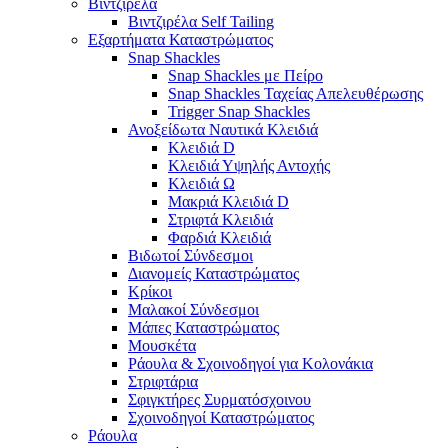
Βιντζιρέλα
Βιντζιρέλα Self Tailing
Εξαρτήματα Καταστρώματος
Snap Shackles
Snap Shackles με Πείρο
Snap Shackles Ταχείας Απελευθέρωσης
Trigger Snap Shackles
Ανοξείδωτα Ναυτικά Κλειδιά
Κλειδιά D
Κλειδιά Υψηλής Αντοχής
Κλειδιά Ω
Μακριά Κλειδιά D
Στριφτά Κλειδιά
Φαρδιά Κλειδιά
Βιδωτοί Σύνδεσμοι
Διανομείς Καταστρώματος
Κρίκοι
Μαλακοί Σύνδεσμοι
Μάπες Καταστρώματος
Μουσκέτα
Ράουλα & Σχοινοδηγοί για Κολονάκια
Στριφτάρια
Σφιγκτήρες Συρματόσχοινου
Σχοινοδηγοί Καταστρώματος
Ράουλα