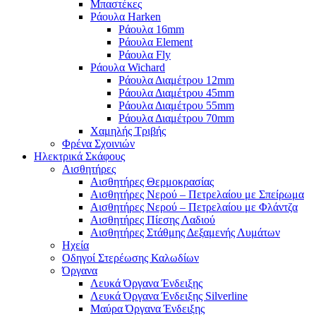
Μπαστέκες
Ράουλα Harken
Ράουλα 16mm
Ράουλα Element
Ράουλα Fly
Ράουλα Wichard
Ράουλα Διαμέτρου 12mm
Ράουλα Διαμέτρου 45mm
Ράουλα Διαμέτρου 55mm
Ράουλα Διαμέτρου 70mm
Χαμηλής Τριβής
Φρένα Σχοινιών
Ηλεκτρικά Σκάφους
Αισθητήρες
Αισθητήρες Θερμοκρασίας
Αισθητήρες Νερού – Πετρελαίου με Σπείρωμα
Αισθητήρες Νερού – Πετρελαίου με Φλάντζα
Αισθητήρες Πίεσης Λαδιού
Αισθητήρες Στάθμης Δεξαμενής Λυμάτων
Ηχεία
Οδηγοί Στερέωσης Καλωδίων
Όργανα
Λευκά Όργανα Ένδειξης
Λευκά Όργανα Ένδειξης Silverline
Μαύρα Όργανα Ένδειξης