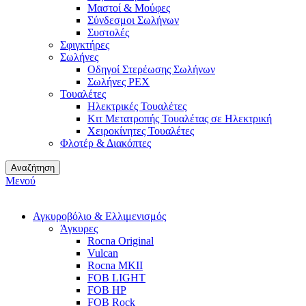
Μαστοί & Μούφες
Σύνδεσμοι Σωλήνων
Συστολές
Σφιγκτήρες
Σωλήνες
Οδηγοί Στερέωσης Σωλήνων
Σωλήνες PEX
Τουαλέτες
Ηλεκτρικές Τουαλέτες
Κιτ Μετατροπής Τουαλέτας σε Ηλεκτρική
Χειροκίνητες Τουαλέτες
Φλοτέρ & Διακόπτες
Αναζήτηση
Μενού
Αγκυροβόλιο & Ελλιμενισμός
Άγκυρες
Rocna Original
Vulcan
Rocna MKII
FOB LIGHT
FOB HP
FOB Rock