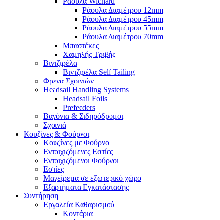
Ράουλα Wichard
Ράουλα Διαμέτρου 12mm
Ράουλα Διαμέτρου 45mm
Ράουλα Διαμέτρου 55mm
Ράουλα Διαμέτρου 70mm
Μπαστέκες
Χαμηλής Τριβής
Βιντζιρέλα
Βιντζιρέλα Self Tailing
Φρένα Σχοινιών
Headsail Handling Systems
Headsail Foils
Prefeeders
Βαγόνια & Σιδηρόδρομοι
Σχοινιά
Κουζίνες & Φούρνοι
Κουζίνες με Φούρνο
Εντοιχιζόμενες Εστίες
Εντοιχιζόμενοι Φούρνοι
Εστίες
Μαγείρεμα σε εξωτερικό χώρο
Εξαρτήματα Εγκατάστασης
Συντήρηση
Εργαλεία Καθαρισμού
Κοντάρια