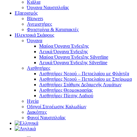
Κιάλια
Όργανα Ναυσιπλοΐας
Εξαερισμός
Blowers
Ανεμιστήρες
Φινιστρίνια & Καταπακτές
Ηλεκτρικά Σκάφους
Όργανα
Μαύρα Όργανα Ένδειξης
Λευκά Όργανα Ένδειξης
Μαύρα Όργανα Ένδειξης Silverline
Λευκά Όργανα Ένδειξης Silverline
Αισθητήρες
Αισθητήρες Νερού – Πετρελαίου με Φλάντζα
Αισθητήρες Νερού – Πετρελαίου με Σπείρωμα
Αισθητήρες Στάθμης Δεξαμενής Λυμάτων
Αισθητήρες Θερμοκρασίας
Αισθητήρες Πίεσης Λαδιού
Ηχεία
Οδηγοί Στερέωσης Καλωδίων
Διακόπτες
Φανοί Ναυσιπλοΐας