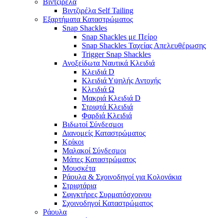
Βιντζιρέλα
Βιντζιρέλα Self Tailing
Εξαρτήματα Καταστρώματος
Snap Shackles
Snap Shackles με Πείρο
Snap Shackles Ταχείας Απελευθέρωσης
Trigger Snap Shackles
Ανοξείδωτα Ναυτικά Κλειδιά
Κλειδιά D
Κλειδιά Υψηλής Αντοχής
Κλειδιά Ω
Μακριά Κλειδιά D
Στριφτά Κλειδιά
Φαρδιά Κλειδιά
Βιδωτοί Σύνδεσμοι
Διανομείς Καταστρώματος
Κρίκοι
Μαλακοί Σύνδεσμοι
Μάπες Καταστρώματος
Μουσκέτα
Ράουλα & Σχοινοδηγοί για Κολονάκια
Στριφτάρια
Σφιγκτήρες Συρματόσχοινου
Σχοινοδηγοί Καταστρώματος
Ράουλα