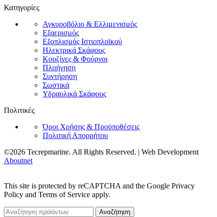
Κατηγορίες
Αγκυροβόλιο & Ελλιμενισμός
Εξαερισμός
Εξοπλισμός Ιστιοπλοϊκού
Ηλεκτρικά Σκάφους
Κουζίνες & Φούρνοι
Πλοήγηση
Συντήρηση
Σωστικά
Υδραυλικά Σκάφους
Πολιτικές
Όροι Χρήσης & Προϋποθέσεις
Πολιτική Απορρήτου
©2026 Tecrepmarine. All Rights Reserved. | Web Development
Aboutnet
This site is protected by reCAPTCHA and the Google Privacy
Policy and Terms of Service apply.
Αναζήτηση