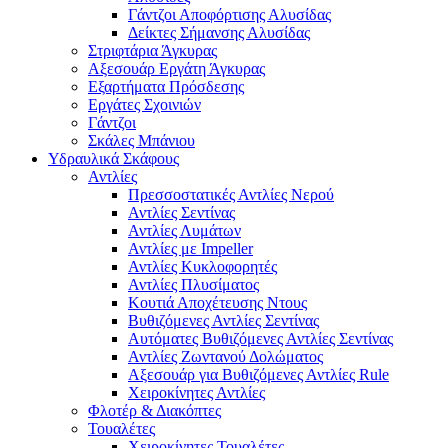
Γάντζοι Αποφόρτισης Αλυσίδας
Δείκτες Σήμανσης Αλυσίδας
Στριφτάρια Άγκυρας
Αξεσουάρ Εργάτη Άγκυρας
Εξαρτήματα Πρόσδεσης
Εργάτες Σχοινιών
Γάντζοι
Σκάλες Μπάνιου
Υδραυλικά Σκάφους
Αντλίες
Πρεσσοστατικές Αντλίες Νερού
Αντλίες Σεντίνας
Αντλίες Λυμάτων
Αντλίες με Impeller
Αντλίες Κυκλοφορητές
Αντλίες Πλυσίματος
Κουτιά Αποχέτευσης Ντους
Βυθιζόμενες Αντλίες Σεντίνας
Αυτόματες Βυθιζόμενες Αντλίες Σεντίνας
Αντλίες Ζωντανού Δολώματος
Αξεσουάρ για Βυθιζόμενες Αντλίες Rule
Χειροκίνητες Αντλίες
Φλοτέρ & Διακόπτες
Τουαλέτες
Χειροκίνητες Τουαλέτες