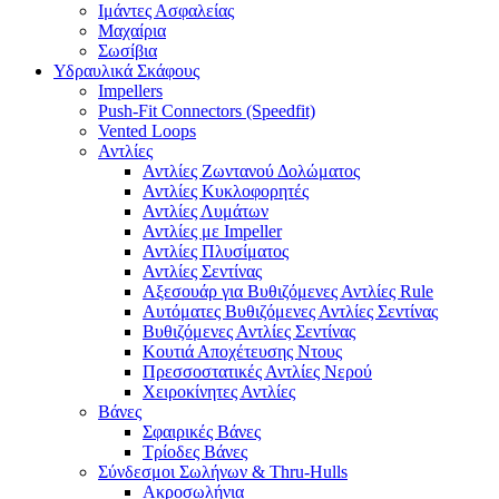
Ιμάντες Ασφαλείας
Μαχαίρια
Σωσίβια
Υδραυλικά Σκάφους
Impellers
Push-Fit Connectors (Speedfit)
Vented Loops
Αντλίες
Αντλίες Ζωντανού Δολώματος
Αντλίες Κυκλοφορητές
Αντλίες Λυμάτων
Αντλίες με Impeller
Αντλίες Πλυσίματος
Αντλίες Σεντίνας
Αξεσουάρ για Βυθιζόμενες Αντλίες Rule
Αυτόματες Βυθιζόμενες Αντλίες Σεντίνας
Βυθιζόμενες Αντλίες Σεντίνας
Κουτιά Αποχέτευσης Ντους
Πρεσσοστατικές Αντλίες Νερού
Χειροκίνητες Αντλίες
Βάνες
Σφαιρικές Βάνες
Τρίοδες Βάνες
Σύνδεσμοι Σωλήνων & Thru-Hulls
Ακροσωλήνια