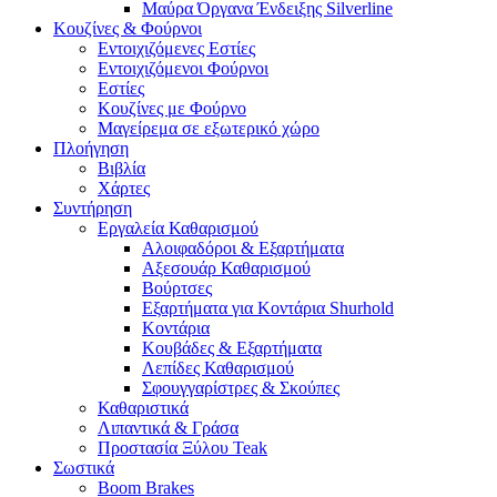
Μαύρα Όργανα Ένδειξης Silverline
Κουζίνες & Φούρνοι
Εντοιχιζόμενες Εστίες
Εντοιχιζόμενοι Φούρνοι
Εστίες
Κουζίνες με Φούρνο
Μαγείρεμα σε εξωτερικό χώρο
Πλοήγηση
Βιβλία
Χάρτες
Συντήρηση
Εργαλεία Καθαρισμού
Αλοιφαδόροι & Εξαρτήματα
Αξεσουάρ Καθαρισμού
Βούρτσες
Εξαρτήματα για Κοντάρια Shurhold
Κοντάρια
Κουβάδες & Εξαρτήματα
Λεπίδες Καθαρισμού
Σφουγγαρίστρες & Σκούπες
Καθαριστικά
Λιπαντικά & Γράσα
Προστασία Ξύλου Teak
Σωστικά
Boom Brakes