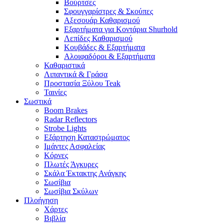
Βούρτσες
Σφουγγαρίστρες & Σκούπες
Αξεσουάρ Καθαρισμού
Εξαρτήματα για Κοντάρια Shurhold
Λεπίδες Καθαρισμού
Κουβάδες & Εξαρτήματα
Αλοιφαδόροι & Εξαρτήματα
Καθαριστικά
Λιπαντικά & Γράσα
Προστασία Ξύλου Teak
Ταινίες
Σωστικά
Boom Brakes
Radar Reflectors
Strobe Lights
Εξάρτηση Καταστρώματος
Ιμάντες Ασφαλείας
Κόρνες
Πλωτές Άγκυρες
Σκάλα Έκτακτης Ανάγκης
Σωσίβια
Σωσίβια Σκύλων
Πλοήγηση
Χάρτες
Βιβλία