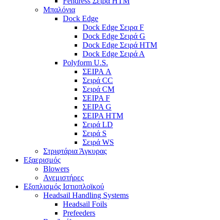
Fendress Σειρά HTM
Μπαλόνια
Dock Edge
Dock Edge Σειρα F
Dock Edge Σειρά G
Dock Edge Σειρά HTM
Dock Edge Σειρά Α
Polyform U.S.
ΣΕΙΡΑ A
Σειρά CC
Σειρά CM
ΣΕΙΡΑ F
ΣΕΙΡΑ G
ΣΕΙΡΑ HTM
Σειρά LD
Σειρά S
Σειρά WS
Στριφτάρια Άγκυρας
Εξαερισμός
Blowers
Ανεμιστήρες
Εξοπλισμός Ιστιοπλοϊκού
Headsail Handling Systems
Headsail Foils
Prefeeders