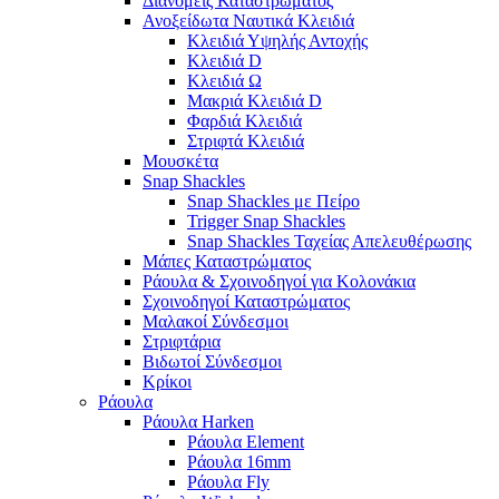
Διανομείς Καταστρώματος
Ανοξείδωτα Ναυτικά Κλειδιά
Κλειδιά Υψηλής Αντοχής
Κλειδιά D
Κλειδιά Ω
Μακριά Κλειδιά D
Φαρδιά Κλειδιά
Στριφτά Κλειδιά
Μουσκέτα
Snap Shackles
Snap Shackles με Πείρο
Trigger Snap Shackles
Snap Shackles Ταχείας Απελευθέρωσης
Μάπες Καταστρώματος
Ράουλα & Σχοινοδηγοί για Κολονάκια
Σχοινοδηγοί Καταστρώματος
Μαλακοί Σύνδεσμοι
Στριφτάρια
Βιδωτοί Σύνδεσμοι
Κρίκοι
Ράουλα
Ράουλα Harken
Ράουλα Element
Ράουλα 16mm
Ράουλα Fly