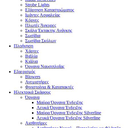
Strobe Lights
Εξάρτηση Καταστρώματος
Ιμάντες Ασφαλείας
Κόρνες
Πλωτές Άγκυρες
Σκάλα Έκτακτης Ανάγκης
Σωσίβια
Σωσίβια Σκύλων
Πλοήγηση
Χάρτες
Βιβλία
Κιάλια
Όργανα Ναυσιπλοΐας
Εξαερισμός
Blowers
Ανεμιστήρες
Φινιστρίνια & Καταπακτές
Ηλεκτρικά Σκάφους
Όργανα
Μαύρα Όργανα Ένδειξης
Λευκά Όργανα Ένδειξης
Μαύρα Όργανα Ένδειξης Silverline
Λευκά Όργανα Ένδειξης Silverline
Αισθητήρες