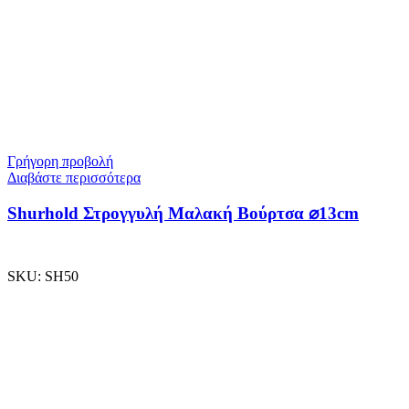
Γρήγορη προβολή
Διαβάστε περισσότερα
Shurhold Στρογγυλή Μαλακή Βούρτσα ⌀13cm
SKU:
SH50