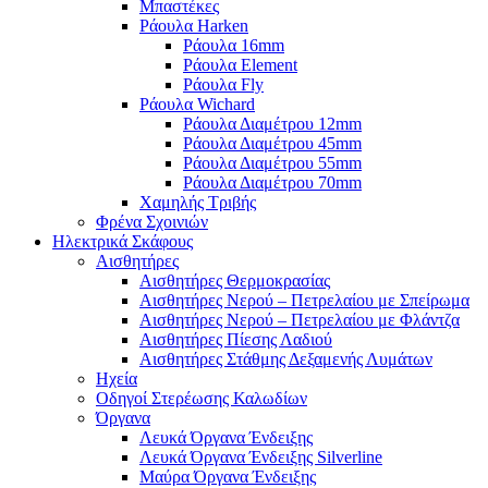
Μπαστέκες
Ράουλα Harken
Ράουλα 16mm
Ράουλα Element
Ράουλα Fly
Ράουλα Wichard
Ράουλα Διαμέτρου 12mm
Ράουλα Διαμέτρου 45mm
Ράουλα Διαμέτρου 55mm
Ράουλα Διαμέτρου 70mm
Χαμηλής Τριβής
Φρένα Σχοινιών
Ηλεκτρικά Σκάφους
Αισθητήρες
Αισθητήρες Θερμοκρασίας
Αισθητήρες Νερού – Πετρελαίου με Σπείρωμα
Αισθητήρες Νερού – Πετρελαίου με Φλάντζα
Αισθητήρες Πίεσης Λαδιού
Αισθητήρες Στάθμης Δεξαμενής Λυμάτων
Ηχεία
Οδηγοί Στερέωσης Καλωδίων
Όργανα
Λευκά Όργανα Ένδειξης
Λευκά Όργανα Ένδειξης Silverline
Μαύρα Όργανα Ένδειξης