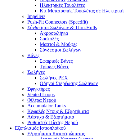
Ηλεκτρικές Τουαλέτες
Κιτ Μετατροπής Τουαλέτας σε Ηλεκτρική
Impellers
Push-Fit Connectors (Speedfit)
Σύνδεσμοι Σωλήνων & Thru-Hulls
Ακροσωλήνια
Συστολές
Μαστοί & Μούφες
Σύνδεσμοι Σωλήνων
Βάνες
Σφαιρικές Βάνες
Τρίοδες Βάνες
Σωλήνες
Σωλήνες PEX
Οδηγοί Στερέωσης Σωλήνων
Σφιγκτήρες
Vented Loops
Φίλτρα Νερού
Accumulator Tanks
Κεφαλές Ντους & Εξαρτήματα
Λάστιχα & Εξαρτήματα
Ρυθμιστές Πίεσης Νερού
Εξοπλισμός Ιστιοπλοϊκού
Εξαρτήματα Καταστρώματος