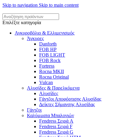
Skip to navigation
Skip to main content
Επιλέξτε κατηγορία
Αγκυροβόλιο & Ελλιμενισμός
Άγκυρες
Danforth
FOB HP
FOB LIGHT
FOB Rock
Fortress
Rocna MKII
Rocna Original
Vulcan
Αλυσίδες & Παρελκόμενα
Αλυσίδες
Γάντζοι Αποφόρτισης Αλυσίδας
Δείκτες Σήμανσης Αλυσίδας
Γάντζοι
Καλύμματα Μπαλονιών
Fendress Σειρά A
Fendress Σειρά F
Fendress Σειρά G