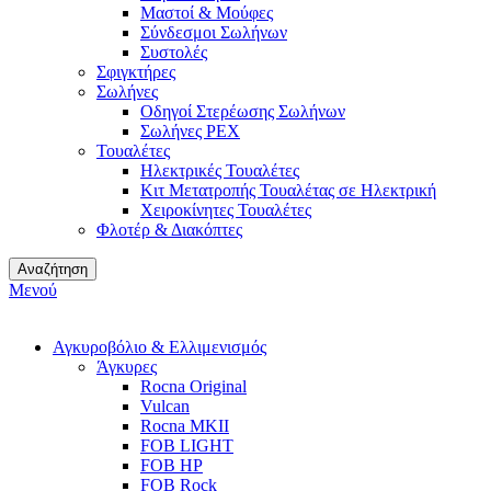
Μαστοί & Μούφες
Σύνδεσμοι Σωλήνων
Συστολές
Σφιγκτήρες
Σωλήνες
Οδηγοί Στερέωσης Σωλήνων
Σωλήνες PEX
Τουαλέτες
Ηλεκτρικές Τουαλέτες
Κιτ Μετατροπής Τουαλέτας σε Ηλεκτρική
Χειροκίνητες Τουαλέτες
Φλοτέρ & Διακόπτες
Αναζήτηση
Μενού
Αγκυροβόλιο & Ελλιμενισμός
Άγκυρες
Rocna Original
Vulcan
Rocna MKII
FOB LIGHT
FOB HP
FOB Rock