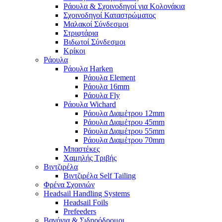
Ράουλα & Σχοινοδηγοί για Κολονάκια
Σχοινοδηγοί Καταστρώματος
Μαλακοί Σύνδεσμοι
Στριφτάρια
Βιδωτοί Σύνδεσμοι
Κρίκοι
Ράουλα
Ράουλα Harken
Ράουλα Element
Ράουλα 16mm
Ράουλα Fly
Ράουλα Wichard
Ράουλα Διαμέτρου 12mm
Ράουλα Διαμέτρου 45mm
Ράουλα Διαμέτρου 55mm
Ράουλα Διαμέτρου 70mm
Μπαστέκες
Χαμηλής Τριβής
Βιντζιρέλα
Βιντζιρέλα Self Tailing
Φρένα Σχοινιών
Headsail Handling Systems
Headsail Foils
Prefeeders
Βαγόνια & Σιδηρόδρομοι