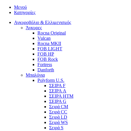
Μενού
Κατηγορίες
Αγκυροβόλιο & Ελλιμενισμός
Άγκυρες
Rocna Original
Vulcan
Rocna MKII
FOB LIGHT
FOB HP
FOB Rock
Fortress
Danforth
Μπαλόνια
Polyform U.S.
ΣΕΙΡΑ F
ΣΕΙΡΑ A
ΣΕΙΡΑ HTM
ΣΕΙΡΑ G
Σειρά CM
Σειρά CC
Σειρά LD
Σειρά WS
Σειρά S