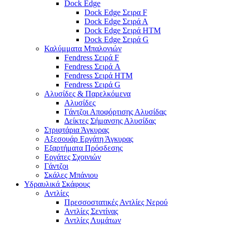
Dock Edge
Dock Edge Σειρα F
Dock Edge Σειρά Α
Dock Edge Σειρά HTM
Dock Edge Σειρά G
Καλύμματα Μπαλονιών
Fendress Σειρά F
Fendress Σειρά A
Fendress Σειρά HTM
Fendress Σειρά G
Αλυσίδες & Παρελκόμενα
Αλυσίδες
Γάντζοι Αποφόρτισης Αλυσίδας
Δείκτες Σήμανσης Αλυσίδας
Στριφτάρια Άγκυρας
Αξεσουάρ Εργάτη Άγκυρας
Εξαρτήματα Πρόσδεσης
Εργάτες Σχοινιών
Γάντζοι
Σκάλες Μπάνιου
Υδραυλικά Σκάφους
Αντλίες
Πρεσσοστατικές Αντλίες Νερού
Αντλίες Σεντίνας
Αντλίες Λυμάτων