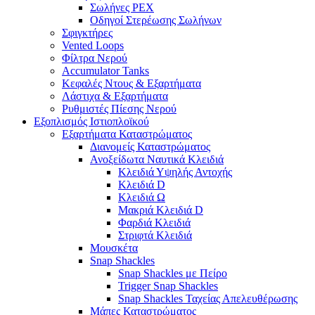
Σωλήνες PEX
Οδηγοί Στερέωσης Σωλήνων
Σφιγκτήρες
Vented Loops
Φίλτρα Νερού
Accumulator Tanks
Κεφαλές Ντους & Εξαρτήματα
Λάστιχα & Εξαρτήματα
Ρυθμιστές Πίεσης Νερού
Εξοπλισμός Ιστιοπλοϊκού
Εξαρτήματα Καταστρώματος
Διανομείς Καταστρώματος
Ανοξείδωτα Ναυτικά Κλειδιά
Κλειδιά Υψηλής Αντοχής
Κλειδιά D
Κλειδιά Ω
Μακριά Κλειδιά D
Φαρδιά Κλειδιά
Στριφτά Κλειδιά
Μουσκέτα
Snap Shackles
Snap Shackles με Πείρο
Trigger Snap Shackles
Snap Shackles Ταχείας Απελευθέρωσης
Μάπες Καταστρώματος