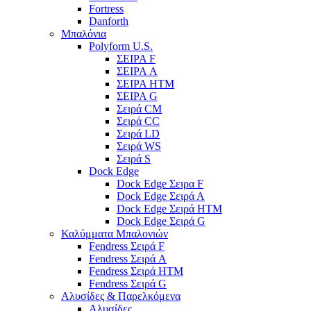
Fortress
Danforth
Μπαλόνια
Polyform U.S.
ΣΕΙΡΑ F
ΣΕΙΡΑ A
ΣΕΙΡΑ HTM
ΣΕΙΡΑ G
Σειρά CM
Σειρά CC
Σειρά LD
Σειρά WS
Σειρά S
Dock Edge
Dock Edge Σειρα F
Dock Edge Σειρά Α
Dock Edge Σειρά HTM
Dock Edge Σειρά G
Καλύμματα Μπαλονιών
Fendress Σειρά F
Fendress Σειρά A
Fendress Σειρά HTM
Fendress Σειρά G
Αλυσίδες & Παρελκόμενα
Αλυσίδες