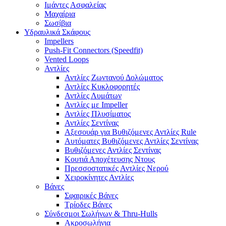
Ιμάντες Ασφαλείας
Μαχαίρια
Σωσίβια
Υδραυλικά Σκάφους
Impellers
Push-Fit Connectors (Speedfit)
Vented Loops
Αντλίες
Αντλίες Ζωντανού Δολώματος
Αντλίες Κυκλοφορητές
Αντλίες Λυμάτων
Αντλίες με Impeller
Αντλίες Πλυσίματος
Αντλίες Σεντίνας
Αξεσουάρ για Βυθιζόμενες Αντλίες Rule
Αυτόματες Βυθιζόμενες Αντλίες Σεντίνας
Βυθιζόμενες Αντλίες Σεντίνας
Κουτιά Αποχέτευσης Ντους
Πρεσσοστατικές Αντλίες Νερού
Χειροκίνητες Αντλίες
Βάνες
Σφαιρικές Βάνες
Τρίοδες Βάνες
Σύνδεσμοι Σωλήνων & Thru-Hulls
Ακροσωλήνια