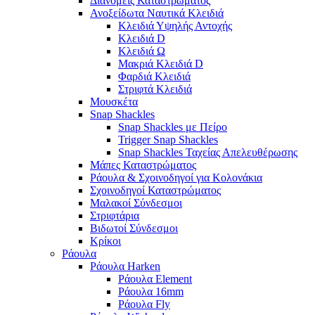
Διανομείς Καταστρώματος
Ανοξείδωτα Ναυτικά Κλειδιά
Κλειδιά Υψηλής Αντοχής
Κλειδιά D
Κλειδιά Ω
Μακριά Κλειδιά D
Φαρδιά Κλειδιά
Στριφτά Κλειδιά
Μουσκέτα
Snap Shackles
Snap Shackles με Πείρο
Trigger Snap Shackles
Snap Shackles Ταχείας Απελευθέρωσης
Μάπες Καταστρώματος
Ράουλα & Σχοινοδηγοί για Κολονάκια
Σχοινοδηγοί Καταστρώματος
Μαλακοί Σύνδεσμοι
Στριφτάρια
Βιδωτοί Σύνδεσμοι
Κρίκοι
Ράουλα
Ράουλα Harken
Ράουλα Element
Ράουλα 16mm
Ράουλα Fly