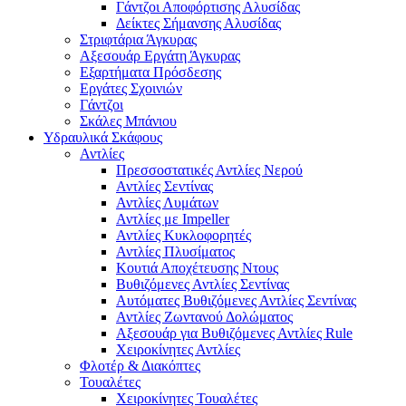
Γάντζοι Αποφόρτισης Αλυσίδας
Δείκτες Σήμανσης Αλυσίδας
Στριφτάρια Άγκυρας
Αξεσουάρ Εργάτη Άγκυρας
Εξαρτήματα Πρόσδεσης
Εργάτες Σχοινιών
Γάντζοι
Σκάλες Μπάνιου
Υδραυλικά Σκάφους
Αντλίες
Πρεσσοστατικές Αντλίες Νερού
Αντλίες Σεντίνας
Αντλίες Λυμάτων
Αντλίες με Impeller
Αντλίες Κυκλοφορητές
Αντλίες Πλυσίματος
Κουτιά Αποχέτευσης Ντους
Βυθιζόμενες Αντλίες Σεντίνας
Αυτόματες Βυθιζόμενες Αντλίες Σεντίνας
Αντλίες Ζωντανού Δολώματος
Αξεσουάρ για Βυθιζόμενες Αντλίες Rule
Χειροκίνητες Αντλίες
Φλοτέρ & Διακόπτες
Τουαλέτες
Χειροκίνητες Τουαλέτες