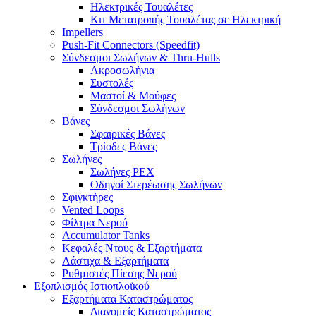
Ηλεκτρικές Τουαλέτες
Κιτ Μετατροπής Τουαλέτας σε Ηλεκτρική
Impellers
Push-Fit Connectors (Speedfit)
Σύνδεσμοι Σωλήνων & Thru-Hulls
Ακροσωλήνια
Συστολές
Μαστοί & Μούφες
Σύνδεσμοι Σωλήνων
Βάνες
Σφαιρικές Βάνες
Τρίοδες Βάνες
Σωλήνες
Σωλήνες PEX
Οδηγοί Στερέωσης Σωλήνων
Σφιγκτήρες
Vented Loops
Φίλτρα Νερού
Accumulator Tanks
Κεφαλές Ντους & Εξαρτήματα
Λάστιχα & Εξαρτήματα
Ρυθμιστές Πίεσης Νερού
Εξοπλισμός Ιστιοπλοϊκού
Εξαρτήματα Καταστρώματος
Διανομείς Καταστρώματος