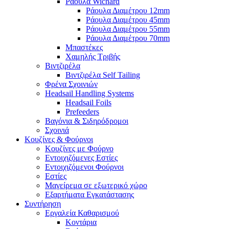
Ράουλα Wichard
Ράουλα Διαμέτρου 12mm
Ράουλα Διαμέτρου 45mm
Ράουλα Διαμέτρου 55mm
Ράουλα Διαμέτρου 70mm
Μπαστέκες
Χαμηλής Τριβής
Βιντζιρέλα
Βιντζιρέλα Self Tailing
Φρένα Σχοινιών
Headsail Handling Systems
Headsail Foils
Prefeeders
Βαγόνια & Σιδηρόδρομοι
Σχοινιά
Κουζίνες & Φούρνοι
Κουζίνες με Φούρνο
Εντοιχιζόμενες Εστίες
Εντοιχιζόμενοι Φούρνοι
Εστίες
Μαγείρεμα σε εξωτερικό χώρο
Εξαρτήματα Εγκατάστασης
Συντήρηση
Εργαλεία Καθαρισμού
Κοντάρια