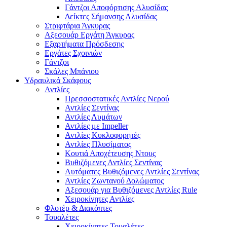
Γάντζοι Αποφόρτισης Αλυσίδας
Δείκτες Σήμανσης Αλυσίδας
Στριφτάρια Άγκυρας
Αξεσουάρ Εργάτη Άγκυρας
Εξαρτήματα Πρόσδεσης
Εργάτες Σχοινιών
Γάντζοι
Σκάλες Μπάνιου
Υδραυλικά Σκάφους
Αντλίες
Πρεσσοστατικές Αντλίες Νερού
Αντλίες Σεντίνας
Αντλίες Λυμάτων
Αντλίες με Impeller
Αντλίες Κυκλοφορητές
Αντλίες Πλυσίματος
Κουτιά Αποχέτευσης Ντους
Βυθιζόμενες Αντλίες Σεντίνας
Αυτόματες Βυθιζόμενες Αντλίες Σεντίνας
Αντλίες Ζωντανού Δολώματος
Αξεσουάρ για Βυθιζόμενες Αντλίες Rule
Χειροκίνητες Αντλίες
Φλοτέρ & Διακόπτες
Τουαλέτες
Χειροκίνητες Τουαλέτες