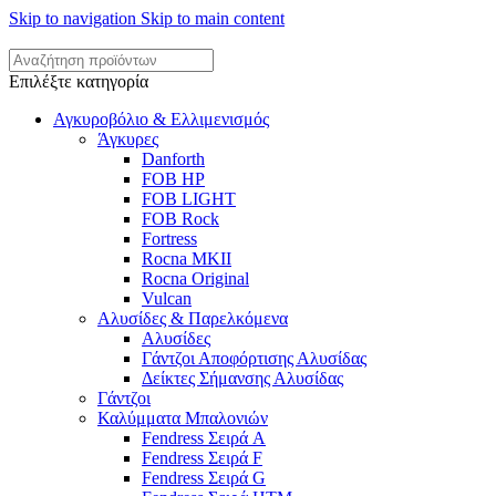
Skip to navigation
Skip to main content
Επιλέξτε κατηγορία
Αγκυροβόλιο & Ελλιμενισμός
Άγκυρες
Danforth
FOB HP
FOB LIGHT
FOB Rock
Fortress
Rocna MKII
Rocna Original
Vulcan
Αλυσίδες & Παρελκόμενα
Αλυσίδες
Γάντζοι Αποφόρτισης Αλυσίδας
Δείκτες Σήμανσης Αλυσίδας
Γάντζοι
Καλύμματα Μπαλονιών
Fendress Σειρά A
Fendress Σειρά F
Fendress Σειρά G