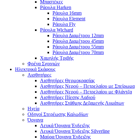
Μπαστέκες
Ράουλα Harken
Ράουλα 16mm
Ράουλα Element
Ράουλα Fly
Ράουλα Wichard
Ράουλα Διαμέτρου 12mm
Ράουλα Διαμέτρου 45mm
Ράουλα Διαμέτρου 55mm
Ράουλα Διαμέτρου 70mm
Χαμηλής Τριβής
Φρένα Σχοινιών
Ηλεκτρικά Σκάφους
Αισθητήρες
Αισθητήρες Θερμοκρασίας
Αισθητήρες Νερού – Πετρελαίου με Σπείρωμα
Αισθητήρες Νερού – Πετρελαίου με Φλάντζα
Αισθητήρες Πίεσης Λαδιού
Αισθητήρες Στάθμης Δεξαμενής Λυμάτων
Ηχεία
Οδηγοί Στερέωσης Καλωδίων
Όργανα
Λευκά Όργανα Ένδειξης
Λευκά Όργανα Ένδειξης Silverline
Μαύρα Όργανα Ένδειξης