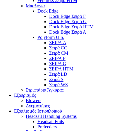
Fendress Σειρά HTM
Μπαλόνια
Dock Edge
Dock Edge Σειρα F
Dock Edge Σειρά G
Dock Edge Σειρά HTM
Dock Edge Σειρά Α
Polyform U.S.
ΣΕΙΡΑ A
Σειρά CC
Σειρά CM
ΣΕΙΡΑ F
ΣΕΙΡΑ G
ΣΕΙΡΑ HTM
Σειρά LD
Σειρά S
Σειρά WS
Στριφτάρια Άγκυρας
Εξαερισμός
Blowers
Ανεμιστήρες
Εξοπλισμός Ιστιοπλοϊκού
Headsail Handling Systems
Headsail Foils
Prefeeders