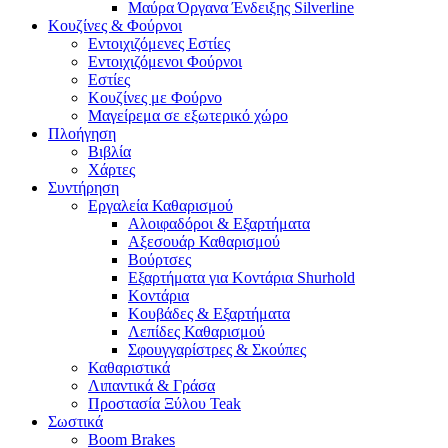
Μαύρα Όργανα Ένδειξης Silverline
Κουζίνες & Φούρνοι
Εντοιχιζόμενες Εστίες
Εντοιχιζόμενοι Φούρνοι
Εστίες
Κουζίνες με Φούρνο
Μαγείρεμα σε εξωτερικό χώρο
Πλοήγηση
Βιβλία
Χάρτες
Συντήρηση
Εργαλεία Καθαρισμού
Αλοιφαδόροι & Εξαρτήματα
Αξεσουάρ Καθαρισμού
Βούρτσες
Εξαρτήματα για Κοντάρια Shurhold
Κοντάρια
Κουβάδες & Εξαρτήματα
Λεπίδες Καθαρισμού
Σφουγγαρίστρες & Σκούπες
Καθαριστικά
Λιπαντικά & Γράσα
Προστασία Ξύλου Teak
Σωστικά
Boom Brakes