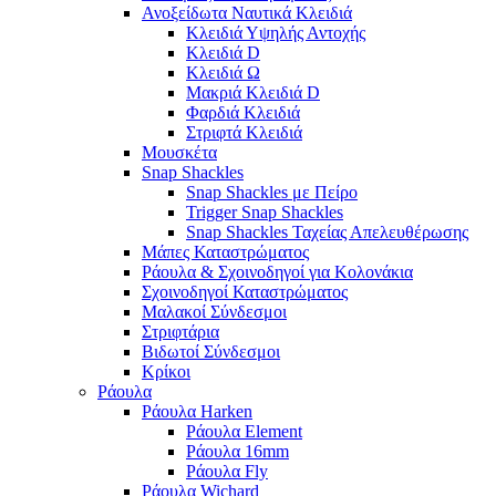
Ανοξείδωτα Ναυτικά Κλειδιά
Κλειδιά Υψηλής Αντοχής
Κλειδιά D
Κλειδιά Ω
Μακριά Κλειδιά D
Φαρδιά Κλειδιά
Στριφτά Κλειδιά
Μουσκέτα
Snap Shackles
Snap Shackles με Πείρο
Trigger Snap Shackles
Snap Shackles Ταχείας Απελευθέρωσης
Μάπες Καταστρώματος
Ράουλα & Σχοινοδηγοί για Κολονάκια
Σχοινοδηγοί Καταστρώματος
Μαλακοί Σύνδεσμοι
Στριφτάρια
Βιδωτοί Σύνδεσμοι
Κρίκοι
Ράουλα
Ράουλα Harken
Ράουλα Element
Ράουλα 16mm
Ράουλα Fly
Ράουλα Wichard