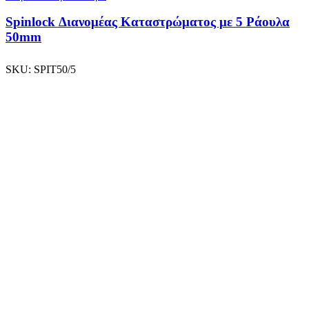
Spinlock Διανομέας Καταστρώματος με 5 Ράουλα
50mm
SKU:
SPIT50/5