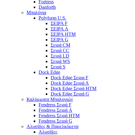
Fortress
Danforth
Μπαλόνια
Polyform U.S.
ΣΕΙΡΑ F
ΣΕΙΡΑ A
ΣΕΙΡΑ HTM
ΣΕΙΡΑ G
Σειρά CM
Σειρά CC
Σειρά LD
Σειρά WS
Σειρά S
Dock Edge
Dock Edge Σειρα F
Dock Edge Σειρά Α
Dock Edge Σειρά HTM
Dock Edge Σειρά G
Καλύμματα Μπαλονιών
Fendress Σειρά F
Fendress Σειρά A
Fendress Σειρά HTM
Fendress Σειρά G
Αλυσίδες & Παρελκόμενα
Αλυσίδες