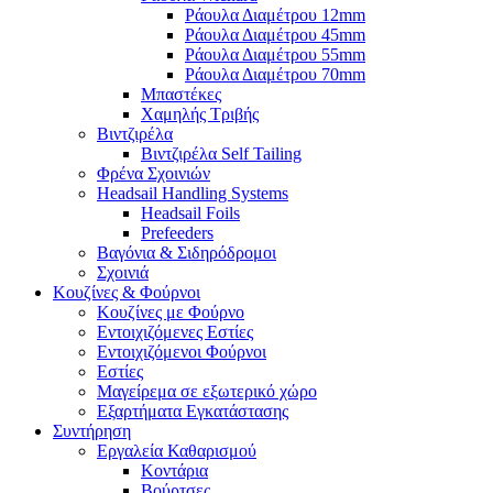
Ράουλα Διαμέτρου 12mm
Ράουλα Διαμέτρου 45mm
Ράουλα Διαμέτρου 55mm
Ράουλα Διαμέτρου 70mm
Μπαστέκες
Χαμηλής Τριβής
Βιντζιρέλα
Βιντζιρέλα Self Tailing
Φρένα Σχοινιών
Headsail Handling Systems
Headsail Foils
Prefeeders
Βαγόνια & Σιδηρόδρομοι
Σχοινιά
Κουζίνες & Φούρνοι
Κουζίνες με Φούρνο
Εντοιχιζόμενες Εστίες
Εντοιχιζόμενοι Φούρνοι
Εστίες
Μαγείρεμα σε εξωτερικό χώρο
Εξαρτήματα Εγκατάστασης
Συντήρηση
Εργαλεία Καθαρισμού
Κοντάρια
Βούρτσες