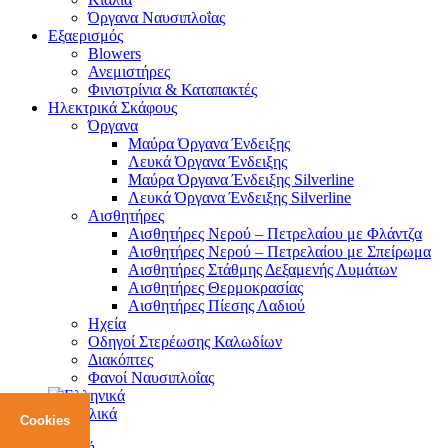
Όργανα Ναυσιπλοΐας
Εξαερισμός
Blowers
Ανεμιστήρες
Φινιστρίνια & Καταπακτές
Ηλεκτρικά Σκάφους
Όργανα
Μαύρα Όργανα Ένδειξης
Λευκά Όργανα Ένδειξης
Μαύρα Όργανα Ένδειξης Silverline
Λευκά Όργανα Ένδειξης Silverline
Αισθητήρες
Αισθητήρες Νερού – Πετρελαίου με Φλάντζα
Αισθητήρες Νερού – Πετρελαίου με Σπείρωμα
Αισθητήρες Στάθμης Δεξαμενής Λυμάτων
Αισθητήρες Θερμοκρασίας
Αισθητήρες Πίεσης Λαδιού
Ηχεία
Οδηγοί Στερέωσης Καλωδίων
Διακόπτες
Φανοί Ναυσιπλοΐας
Cookies
Αρχική