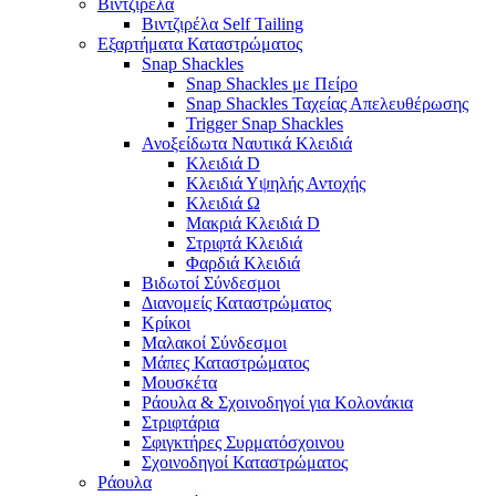
Βιντζιρέλα
Βιντζιρέλα Self Tailing
Εξαρτήματα Καταστρώματος
Snap Shackles
Snap Shackles με Πείρο
Snap Shackles Ταχείας Απελευθέρωσης
Trigger Snap Shackles
Ανοξείδωτα Ναυτικά Κλειδιά
Κλειδιά D
Κλειδιά Υψηλής Αντοχής
Κλειδιά Ω
Μακριά Κλειδιά D
Στριφτά Κλειδιά
Φαρδιά Κλειδιά
Βιδωτοί Σύνδεσμοι
Διανομείς Καταστρώματος
Κρίκοι
Μαλακοί Σύνδεσμοι
Μάπες Καταστρώματος
Μουσκέτα
Ράουλα & Σχοινοδηγοί για Κολονάκια
Στριφτάρια
Σφιγκτήρες Συρματόσχοινου
Σχοινοδηγοί Καταστρώματος
Ράουλα