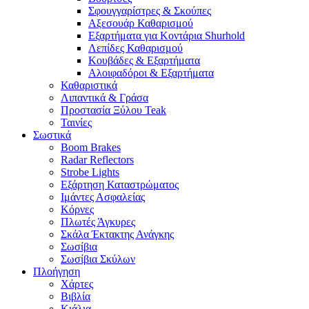
Σφουγγαρίστρες & Σκούπες
Αξεσουάρ Καθαρισμού
Εξαρτήματα για Κοντάρια Shurhold
Λεπίδες Καθαρισμού
Κουβάδες & Εξαρτήματα
Αλοιφαδόροι & Εξαρτήματα
Καθαριστικά
Λιπαντικά & Γράσα
Προστασία Ξύλου Teak
Ταινίες
Σωστικά
Boom Brakes
Radar Reflectors
Strobe Lights
Εξάρτηση Καταστρώματος
Ιμάντες Ασφαλείας
Κόρνες
Πλωτές Άγκυρες
Σκάλα Έκτακτης Ανάγκης
Σωσίβια
Σωσίβια Σκύλων
Πλοήγηση
Χάρτες
Βιβλία
Κιάλια