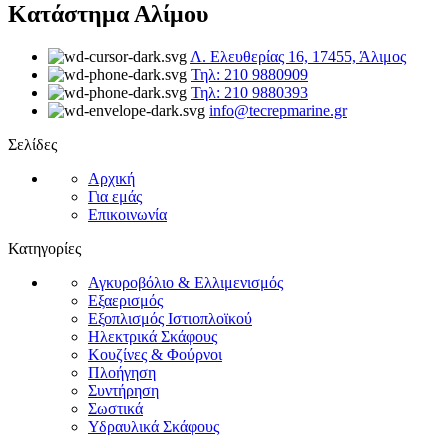
Κατάστημα Αλίμου
Λ. Ελευθερίας 16, 17455, Άλιμος
Τηλ: 210 9880909
Τηλ: 210 9880393
info@tecrepmarine.gr
Σελίδες
Αρχική
Για εμάς
Επικοινωνία
Κατηγορίες
Αγκυροβόλιο & Ελλιμενισμός
Εξαερισμός
Εξοπλισμός Ιστιοπλοϊκού
Ηλεκτρικά Σκάφους
Κουζίνες & Φούρνοι
Πλοήγηση
Συντήρηση
Σωστικά
Υδραυλικά Σκάφους