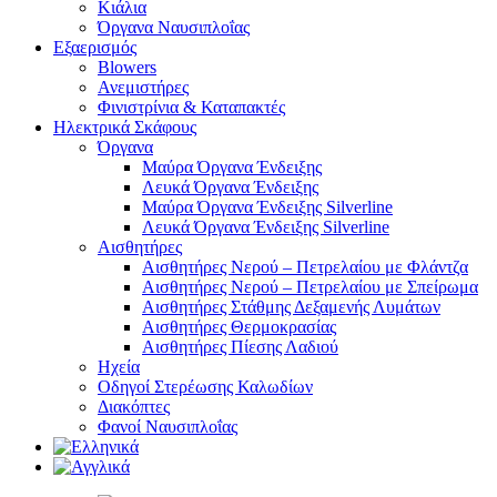
Κιάλια
Όργανα Ναυσιπλοΐας
Εξαερισμός
Blowers
Ανεμιστήρες
Φινιστρίνια & Καταπακτές
Ηλεκτρικά Σκάφους
Όργανα
Μαύρα Όργανα Ένδειξης
Λευκά Όργανα Ένδειξης
Μαύρα Όργανα Ένδειξης Silverline
Λευκά Όργανα Ένδειξης Silverline
Αισθητήρες
Αισθητήρες Νερού – Πετρελαίου με Φλάντζα
Αισθητήρες Νερού – Πετρελαίου με Σπείρωμα
Αισθητήρες Στάθμης Δεξαμενής Λυμάτων
Αισθητήρες Θερμοκρασίας
Αισθητήρες Πίεσης Λαδιού
Ηχεία
Οδηγοί Στερέωσης Καλωδίων
Διακόπτες
Φανοί Ναυσιπλοΐας