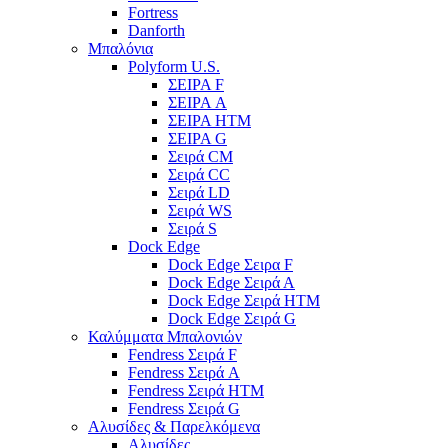
Fortress
Danforth
Μπαλόνια
Polyform U.S.
ΣΕΙΡΑ F
ΣΕΙΡΑ A
ΣΕΙΡΑ HTM
ΣΕΙΡΑ G
Σειρά CM
Σειρά CC
Σειρά LD
Σειρά WS
Σειρά S
Dock Edge
Dock Edge Σειρα F
Dock Edge Σειρά Α
Dock Edge Σειρά HTM
Dock Edge Σειρά G
Καλύμματα Μπαλονιών
Fendress Σειρά F
Fendress Σειρά A
Fendress Σειρά HTM
Fendress Σειρά G
Αλυσίδες & Παρελκόμενα
Αλυσίδες