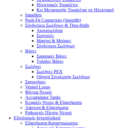
Ηλεκτρικές Τουαλέτες
Κιτ Μετατροπής Τουαλέτας σε Ηλεκτρική
Impellers
Push-Fit Connectors (Speedfit)
Σύνδεσμοι Σωλήνων & Thru-Hulls
Ακροσωλήνια
Συστολές
Μαστοί & Μούφες
Σύνδεσμοι Σωλήνων
Βάνες
Σφαιρικές Βάνες
Τρίοδες Βάνες
Σωλήνες
Σωλήνες PEX
Οδηγοί Στερέωσης Σωλήνων
Σφιγκτήρες
Vented Loops
Φίλτρα Νερού
Accumulator Tanks
Κεφαλές Ντους & Εξαρτήματα
Λάστιχα & Εξαρτήματα
Ρυθμιστές Πίεσης Νερού
Εξοπλισμός Ιστιοπλοϊκού
Εξαρτήματα Καταστρώματος