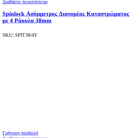
Διαβάστε περισσότερα
Spinlock Ασύμμετρος Διανομέας Καταστρώματος
με 4 Ράουλα 38mm
SKU:
SPIT38/4Υ
Γρήγορη προβολή