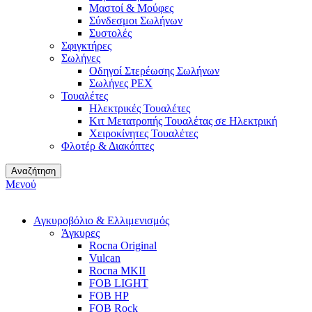
Μαστοί & Μούφες
Σύνδεσμοι Σωλήνων
Συστολές
Σφιγκτήρες
Σωλήνες
Οδηγοί Στερέωσης Σωλήνων
Σωλήνες PEX
Τουαλέτες
Ηλεκτρικές Τουαλέτες
Κιτ Μετατροπής Τουαλέτας σε Ηλεκτρική
Χειροκίνητες Τουαλέτες
Φλοτέρ & Διακόπτες
Αναζήτηση
Μενού
Αγκυροβόλιο & Ελλιμενισμός
Άγκυρες
Rocna Original
Vulcan
Rocna MKII
FOB LIGHT
FOB HP
FOB Rock