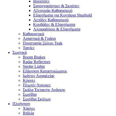
Βούρτσες
Σφουγγαρίστρες & Σκούπες
Αξεσουάρ Καθαρισμού
Εξαρτήματα για Κοντάρια Shurhold
Λεπίδες Καθαρισμού
Κουβάδες & Εξαρτήματα
Αλοιφαδόροι & Εξαρτήματα
Καθαριστικά
Λιπαντικά & Γράσα
Προστασία Ξύλου Teak
Ταινίες
Σωστικά
Boom Brakes
Radar Reflectors
Strobe Lights
Εξάρτηση Καταστρώματος
Ιμάντες Ασφαλείας
Κόρνες
Πλωτές Άγκυρες
Σκάλα Έκτακτης Ανάγκης
Σωσίβια
Σωσίβια Σκύλων
Πλοήγηση
Χάρτες
Βιβλία