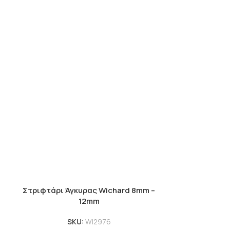
Στριφτάρι Άγκυρας Wichard 8mm –
Στριφτάρι 
12mm
SKU:
WI2976
SKU