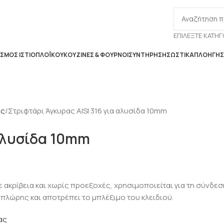
ΕΠΙΛΈΞΤΕ ΚΑΤΗΓ
ΣΜΌΣ ΙΣΤΙΟΠΛΟΪΚΟΎ
ΚΟΥΖΊΝΕΣ & ΦΟΎΡΝΟΙ
ΣΥΝΤΉΡΗΣΗ
ΣΩΣΤΙΚΆ
ΠΛΟΉΓΗ
ας
Στριφτάρι Άγκυρας AISI 316 για αλυσίδα 10mm
 αλυσίδα 10mm
ακρίβεια και χωρίς προεξοχές, χρησιμοποιείται για τη σύνδεση
πλώρης και αποτρέπει το μπλέξιμο του κλειδιού.
ας