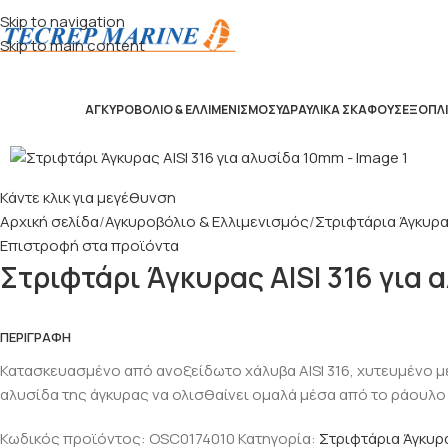
Skip to navigation
Skip to main content
ΑΓΚΥΡΟΒΌΛΙΟ & ΕΛΛΙΜΕΝΙΣΜΌΣ
ΥΔΡΑΥΛΙΚΆ ΣΚΆΦΟΥΣ
ΕΞΟΠΛΙ
Κάντε κλικ για μεγέθυνση
Αρχική σελίδα
Αγκυροβόλιο & Ελλιμενισμός
Στριφτάρια Άγκυρ
Επιστροφή στα προϊόντα
Στριφτάρι Άγκυρας AISI 316 για
ΠΕΡΙΓΡΑΦΉ
Κατασκευασμένο από ανοξείδωτο χάλυβα AISI 316, χυτευμένο με 
αλυσίδα της άγκυρας να ολισθαίνει ομαλά μέσα από το ράουλο 
Κωδικός προϊόντος:
OSC0174010
Κατηγορία:
Στριφτάρια Άγκυρ