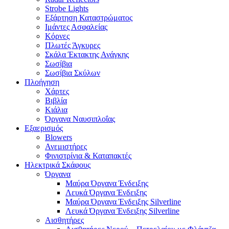
Strobe Lights
Εξάρτηση Καταστρώματος
Ιμάντες Ασφαλείας
Κόρνες
Πλωτές Άγκυρες
Σκάλα Έκτακτης Ανάγκης
Σωσίβια
Σωσίβια Σκύλων
Πλοήγηση
Χάρτες
Βιβλία
Κιάλια
Όργανα Ναυσιπλοΐας
Εξαερισμός
Blowers
Ανεμιστήρες
Φινιστρίνια & Καταπακτές
Ηλεκτρικά Σκάφους
Όργανα
Μαύρα Όργανα Ένδειξης
Λευκά Όργανα Ένδειξης
Μαύρα Όργανα Ένδειξης Silverline
Λευκά Όργανα Ένδειξης Silverline
Αισθητήρες