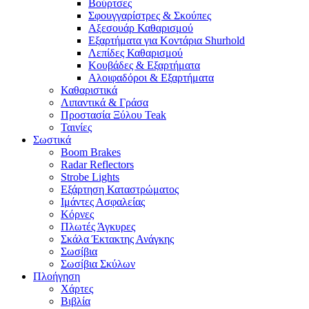
Βούρτσες
Σφουγγαρίστρες & Σκούπες
Αξεσουάρ Καθαρισμού
Εξαρτήματα για Κοντάρια Shurhold
Λεπίδες Καθαρισμού
Κουβάδες & Εξαρτήματα
Αλοιφαδόροι & Εξαρτήματα
Καθαριστικά
Λιπαντικά & Γράσα
Προστασία Ξύλου Teak
Ταινίες
Σωστικά
Boom Brakes
Radar Reflectors
Strobe Lights
Εξάρτηση Καταστρώματος
Ιμάντες Ασφαλείας
Κόρνες
Πλωτές Άγκυρες
Σκάλα Έκτακτης Ανάγκης
Σωσίβια
Σωσίβια Σκύλων
Πλοήγηση
Χάρτες
Βιβλία