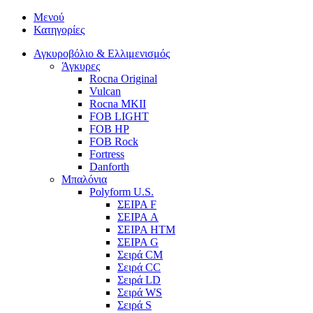
Μενού
Κατηγορίες
Αγκυροβόλιο & Ελλιμενισμός
Άγκυρες
Rocna Original
Vulcan
Rocna MKII
FOB LIGHT
FOB HP
FOB Rock
Fortress
Danforth
Μπαλόνια
Polyform U.S.
ΣΕΙΡΑ F
ΣΕΙΡΑ A
ΣΕΙΡΑ HTM
ΣΕΙΡΑ G
Σειρά CM
Σειρά CC
Σειρά LD
Σειρά WS
Σειρά S