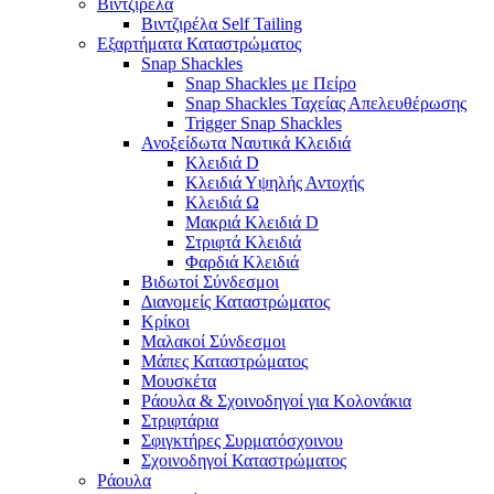
Βιντζιρέλα
Βιντζιρέλα Self Tailing
Εξαρτήματα Καταστρώματος
Snap Shackles
Snap Shackles με Πείρο
Snap Shackles Ταχείας Απελευθέρωσης
Trigger Snap Shackles
Ανοξείδωτα Ναυτικά Κλειδιά
Κλειδιά D
Κλειδιά Υψηλής Αντοχής
Κλειδιά Ω
Μακριά Κλειδιά D
Στριφτά Κλειδιά
Φαρδιά Κλειδιά
Βιδωτοί Σύνδεσμοι
Διανομείς Καταστρώματος
Κρίκοι
Μαλακοί Σύνδεσμοι
Μάπες Καταστρώματος
Μουσκέτα
Ράουλα & Σχοινοδηγοί για Κολονάκια
Στριφτάρια
Σφιγκτήρες Συρματόσχοινου
Σχοινοδηγοί Καταστρώματος
Ράουλα