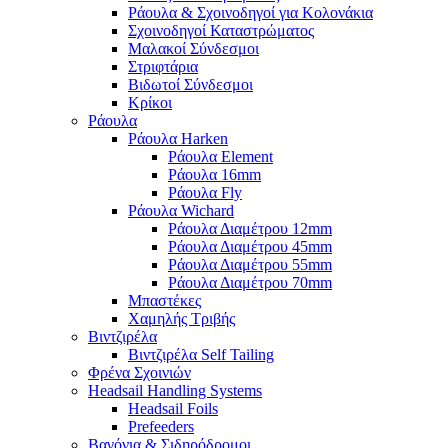
Ράουλα & Σχοινοδηγοί για Κολονάκια
Σχοινοδηγοί Καταστρώματος
Μαλακοί Σύνδεσμοι
Στριφτάρια
Βιδωτοί Σύνδεσμοι
Κρίκοι
Ράουλα
Ράουλα Harken
Ράουλα Element
Ράουλα 16mm
Ράουλα Fly
Ράουλα Wichard
Ράουλα Διαμέτρου 12mm
Ράουλα Διαμέτρου 45mm
Ράουλα Διαμέτρου 55mm
Ράουλα Διαμέτρου 70mm
Μπαστέκες
Χαμηλής Τριβής
Βιντζιρέλα
Βιντζιρέλα Self Tailing
Φρένα Σχοινιών
Headsail Handling Systems
Headsail Foils
Prefeeders
Βαγόνια & Σιδηρόδρομοι