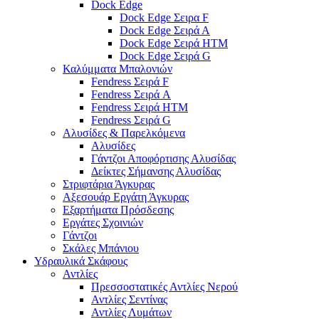
Dock Edge
Dock Edge Σειρα F
Dock Edge Σειρά Α
Dock Edge Σειρά HTM
Dock Edge Σειρά G
Καλύμματα Μπαλονιών
Fendress Σειρά F
Fendress Σειρά A
Fendress Σειρά HTM
Fendress Σειρά G
Αλυσίδες & Παρελκόμενα
Αλυσίδες
Γάντζοι Αποφόρτισης Αλυσίδας
Δείκτες Σήμανσης Αλυσίδας
Στριφτάρια Άγκυρας
Αξεσουάρ Εργάτη Άγκυρας
Εξαρτήματα Πρόσδεσης
Εργάτες Σχοινιών
Γάντζοι
Σκάλες Μπάνιου
Υδραυλικά Σκάφους
Αντλίες
Πρεσσοστατικές Αντλίες Νερού
Αντλίες Σεντίνας
Αντλίες Λυμάτων