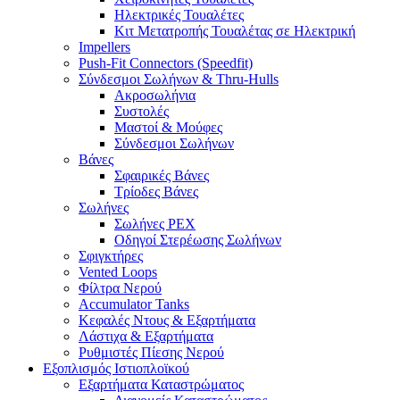
Ηλεκτρικές Τουαλέτες
Κιτ Μετατροπής Τουαλέτας σε Ηλεκτρική
Impellers
Push-Fit Connectors (Speedfit)
Σύνδεσμοι Σωλήνων & Thru-Hulls
Ακροσωλήνια
Συστολές
Μαστοί & Μούφες
Σύνδεσμοι Σωλήνων
Βάνες
Σφαιρικές Βάνες
Τρίοδες Βάνες
Σωλήνες
Σωλήνες PEX
Οδηγοί Στερέωσης Σωλήνων
Σφιγκτήρες
Vented Loops
Φίλτρα Νερού
Accumulator Tanks
Κεφαλές Ντους & Εξαρτήματα
Λάστιχα & Εξαρτήματα
Ρυθμιστές Πίεσης Νερού
Εξοπλισμός Ιστιοπλοϊκού
Εξαρτήματα Καταστρώματος