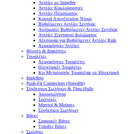
Αντλίες με Impeller
Αντλίες Κυκλοφορητές
Αντλίες Πλυσίματος
Κουτιά Αποχέτευσης Ντους
Βυθιζόμενες Αντλίες Σεντίνας
Αυτόματες Βυθιζόμενες Αντλίες Σεντίνας
Αντλίες Ζωντανού Δολώματος
Αξεσουάρ για Βυθιζόμενες Αντλίες Rule
Χειροκίνητες Αντλίες
Φλοτέρ & Διακόπτες
Τουαλέτες
Χειροκίνητες Τουαλέτες
Ηλεκτρικές Τουαλέτες
Κιτ Μετατροπής Τουαλέτας σε Ηλεκτρική
Impellers
Push-Fit Connectors (Speedfit)
Σύνδεσμοι Σωλήνων & Thru-Hulls
Ακροσωλήνια
Συστολές
Μαστοί & Μούφες
Σύνδεσμοι Σωλήνων
Βάνες
Σφαιρικές Βάνες
Τρίοδες Βάνες
Σωλήνες