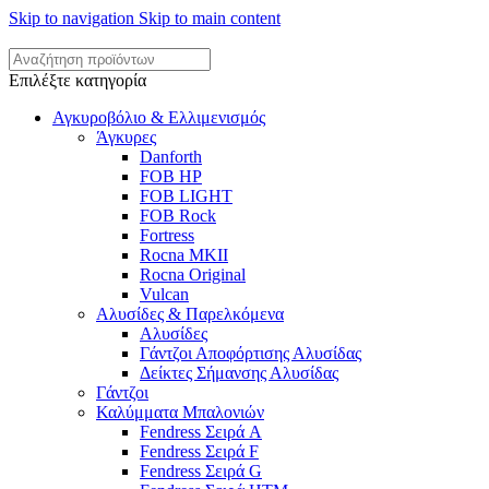
Skip to navigation
Skip to main content
Επιλέξτε κατηγορία
Αγκυροβόλιο & Ελλιμενισμός
Άγκυρες
Danforth
FOB HP
FOB LIGHT
FOB Rock
Fortress
Rocna MKII
Rocna Original
Vulcan
Αλυσίδες & Παρελκόμενα
Αλυσίδες
Γάντζοι Αποφόρτισης Αλυσίδας
Δείκτες Σήμανσης Αλυσίδας
Γάντζοι
Καλύμματα Μπαλονιών
Fendress Σειρά A
Fendress Σειρά F
Fendress Σειρά G