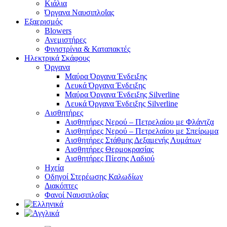
Κιάλια
Όργανα Ναυσιπλοΐας
Εξαερισμός
Blowers
Ανεμιστήρες
Φινιστρίνια & Καταπακτές
Ηλεκτρικά Σκάφους
Όργανα
Μαύρα Όργανα Ένδειξης
Λευκά Όργανα Ένδειξης
Μαύρα Όργανα Ένδειξης Silverline
Λευκά Όργανα Ένδειξης Silverline
Αισθητήρες
Αισθητήρες Νερού – Πετρελαίου με Φλάντζα
Αισθητήρες Νερού – Πετρελαίου με Σπείρωμα
Αισθητήρες Στάθμης Δεξαμενής Λυμάτων
Αισθητήρες Θερμοκρασίας
Αισθητήρες Πίεσης Λαδιού
Ηχεία
Οδηγοί Στερέωσης Καλωδίων
Διακόπτες
Φανοί Ναυσιπλοΐας