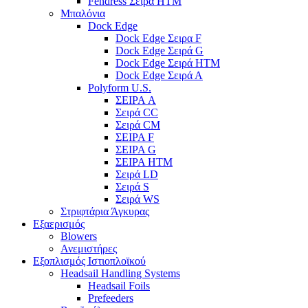
Fendress Σειρά HTM
Μπαλόνια
Dock Edge
Dock Edge Σειρα F
Dock Edge Σειρά G
Dock Edge Σειρά HTM
Dock Edge Σειρά Α
Polyform U.S.
ΣΕΙΡΑ A
Σειρά CC
Σειρά CM
ΣΕΙΡΑ F
ΣΕΙΡΑ G
ΣΕΙΡΑ HTM
Σειρά LD
Σειρά S
Σειρά WS
Στριφτάρια Άγκυρας
Εξαερισμός
Blowers
Ανεμιστήρες
Εξοπλισμός Ιστιοπλοϊκού
Headsail Handling Systems
Headsail Foils
Prefeeders