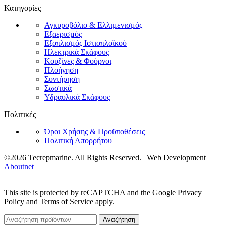
Κατηγορίες
Αγκυροβόλιο & Ελλιμενισμός
Εξαερισμός
Εξοπλισμός Ιστιοπλοϊκού
Ηλεκτρικά Σκάφους
Κουζίνες & Φούρνοι
Πλοήγηση
Συντήρηση
Σωστικά
Υδραυλικά Σκάφους
Πολιτικές
Όροι Χρήσης & Προϋποθέσεις
Πολιτική Απορρήτου
©2026 Tecrepmarine. All Rights Reserved. | Web Development
Aboutnet
This site is protected by reCAPTCHA and the Google Privacy
Policy and Terms of Service apply.
Αναζήτηση