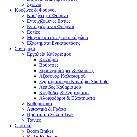
Σχοινιά
Κουζίνες & Φούρνοι
Κουζίνες με Φούρνο
Εντοιχιζόμενες Εστίες
Εντοιχιζόμενοι Φούρνοι
Εστίες
Μαγείρεμα σε εξωτερικό χώρο
Εξαρτήματα Εγκατάστασης
Συντήρηση
Εργαλεία Καθαρισμού
Κοντάρια
Βούρτσες
Σφουγγαρίστρες & Σκούπες
Αξεσουάρ Καθαρισμού
Εξαρτήματα για Κοντάρια Shurhold
Λεπίδες Καθαρισμού
Κουβάδες & Εξαρτήματα
Αλοιφαδόροι & Εξαρτήματα
Καθαριστικά
Λιπαντικά & Γράσα
Προστασία Ξύλου Teak
Ταινίες
Σωστικά
Boom Brakes
Radar Reflectors