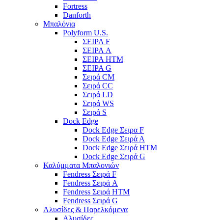
Fortress
Danforth
Μπαλόνια
Polyform U.S.
ΣΕΙΡΑ F
ΣΕΙΡΑ A
ΣΕΙΡΑ HTM
ΣΕΙΡΑ G
Σειρά CM
Σειρά CC
Σειρά LD
Σειρά WS
Σειρά S
Dock Edge
Dock Edge Σειρα F
Dock Edge Σειρά Α
Dock Edge Σειρά HTM
Dock Edge Σειρά G
Καλύμματα Μπαλονιών
Fendress Σειρά F
Fendress Σειρά A
Fendress Σειρά HTM
Fendress Σειρά G
Αλυσίδες & Παρελκόμενα
Αλυσίδες