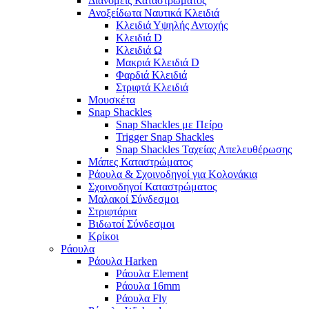
Διανομείς Καταστρώματος
Ανοξείδωτα Ναυτικά Κλειδιά
Κλειδιά Υψηλής Αντοχής
Κλειδιά D
Κλειδιά Ω
Μακριά Κλειδιά D
Φαρδιά Κλειδιά
Στριφτά Κλειδιά
Μουσκέτα
Snap Shackles
Snap Shackles με Πείρο
Trigger Snap Shackles
Snap Shackles Ταχείας Απελευθέρωσης
Μάπες Καταστρώματος
Ράουλα & Σχοινοδηγοί για Κολονάκια
Σχοινοδηγοί Καταστρώματος
Μαλακοί Σύνδεσμοι
Στριφτάρια
Βιδωτοί Σύνδεσμοι
Κρίκοι
Ράουλα
Ράουλα Harken
Ράουλα Element
Ράουλα 16mm
Ράουλα Fly