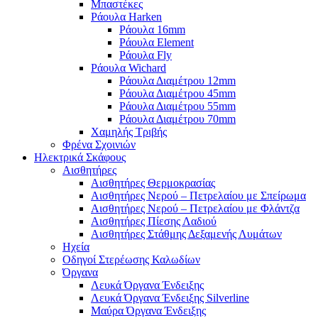
Μπαστέκες
Ράουλα Harken
Ράουλα 16mm
Ράουλα Element
Ράουλα Fly
Ράουλα Wichard
Ράουλα Διαμέτρου 12mm
Ράουλα Διαμέτρου 45mm
Ράουλα Διαμέτρου 55mm
Ράουλα Διαμέτρου 70mm
Χαμηλής Τριβής
Φρένα Σχοινιών
Ηλεκτρικά Σκάφους
Αισθητήρες
Αισθητήρες Θερμοκρασίας
Αισθητήρες Νερού – Πετρελαίου με Σπείρωμα
Αισθητήρες Νερού – Πετρελαίου με Φλάντζα
Αισθητήρες Πίεσης Λαδιού
Αισθητήρες Στάθμης Δεξαμενής Λυμάτων
Ηχεία
Οδηγοί Στερέωσης Καλωδίων
Όργανα
Λευκά Όργανα Ένδειξης
Λευκά Όργανα Ένδειξης Silverline
Μαύρα Όργανα Ένδειξης