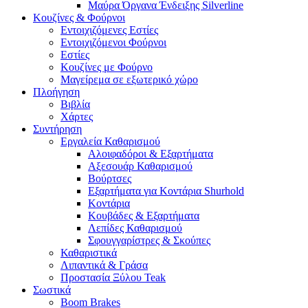
Μαύρα Όργανα Ένδειξης Silverline
Κουζίνες & Φούρνοι
Εντοιχιζόμενες Εστίες
Εντοιχιζόμενοι Φούρνοι
Εστίες
Κουζίνες με Φούρνο
Μαγείρεμα σε εξωτερικό χώρο
Πλοήγηση
Βιβλία
Χάρτες
Συντήρηση
Εργαλεία Καθαρισμού
Αλοιφαδόροι & Εξαρτήματα
Αξεσουάρ Καθαρισμού
Βούρτσες
Εξαρτήματα για Κοντάρια Shurhold
Κοντάρια
Κουβάδες & Εξαρτήματα
Λεπίδες Καθαρισμού
Σφουγγαρίστρες & Σκούπες
Καθαριστικά
Λιπαντικά & Γράσα
Προστασία Ξύλου Teak
Σωστικά
Boom Brakes