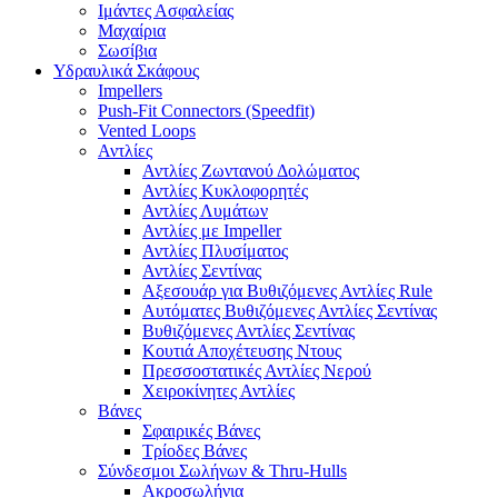
Ιμάντες Ασφαλείας
Μαχαίρια
Σωσίβια
Υδραυλικά Σκάφους
Impellers
Push-Fit Connectors (Speedfit)
Vented Loops
Αντλίες
Αντλίες Ζωντανού Δολώματος
Αντλίες Κυκλοφορητές
Αντλίες Λυμάτων
Αντλίες με Impeller
Αντλίες Πλυσίματος
Αντλίες Σεντίνας
Αξεσουάρ για Βυθιζόμενες Αντλίες Rule
Αυτόματες Βυθιζόμενες Αντλίες Σεντίνας
Βυθιζόμενες Αντλίες Σεντίνας
Κουτιά Αποχέτευσης Ντους
Πρεσσοστατικές Αντλίες Νερού
Χειροκίνητες Αντλίες
Βάνες
Σφαιρικές Βάνες
Τρίοδες Βάνες
Σύνδεσμοι Σωλήνων & Thru-Hulls
Ακροσωλήνια