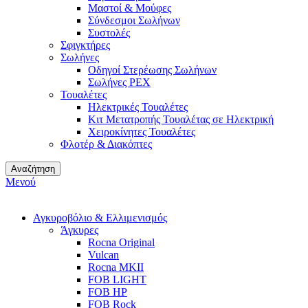
Μαστοί & Μούφες
Σύνδεσμοι Σωλήνων
Συστολές
Σφιγκτήρες
Σωλήνες
Οδηγοί Στερέωσης Σωλήνων
Σωλήνες PEX
Τουαλέτες
Ηλεκτρικές Τουαλέτες
Κιτ Μετατροπής Τουαλέτας σε Ηλεκτρική
Χειροκίνητες Τουαλέτες
Φλοτέρ & Διακόπτες
Αναζήτηση
Μενού
Αγκυροβόλιο & Ελλιμενισμός
Άγκυρες
Rocna Original
Vulcan
Rocna MKII
FOB LIGHT
FOB HP
FOB Rock