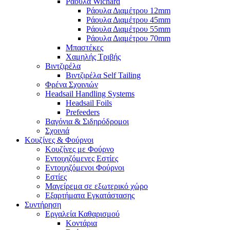
Ράουλα Wichard
Ράουλα Διαμέτρου 12mm
Ράουλα Διαμέτρου 45mm
Ράουλα Διαμέτρου 55mm
Ράουλα Διαμέτρου 70mm
Μπαστέκες
Χαμηλής Τριβής
Βιντζιρέλα
Βιντζιρέλα Self Tailing
Φρένα Σχοινιών
Headsail Handling Systems
Headsail Foils
Prefeeders
Βαγόνια & Σιδηρόδρομοι
Σχοινιά
Κουζίνες & Φούρνοι
Κουζίνες με Φούρνο
Εντοιχιζόμενες Εστίες
Εντοιχιζόμενοι Φούρνοι
Εστίες
Μαγείρεμα σε εξωτερικό χώρο
Εξαρτήματα Εγκατάστασης
Συντήρηση
Εργαλεία Καθαρισμού
Κοντάρια