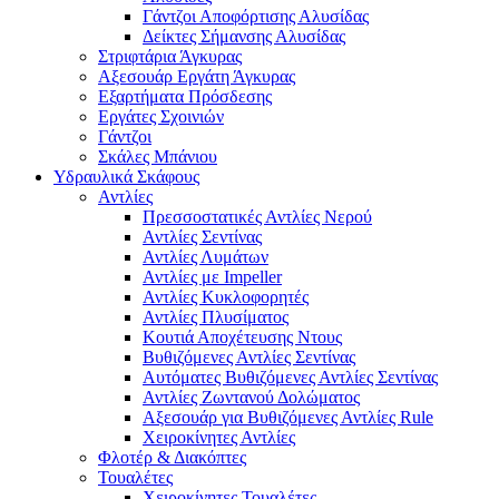
Γάντζοι Αποφόρτισης Αλυσίδας
Δείκτες Σήμανσης Αλυσίδας
Στριφτάρια Άγκυρας
Αξεσουάρ Εργάτη Άγκυρας
Εξαρτήματα Πρόσδεσης
Εργάτες Σχοινιών
Γάντζοι
Σκάλες Μπάνιου
Υδραυλικά Σκάφους
Αντλίες
Πρεσσοστατικές Αντλίες Νερού
Αντλίες Σεντίνας
Αντλίες Λυμάτων
Αντλίες με Impeller
Αντλίες Κυκλοφορητές
Αντλίες Πλυσίματος
Κουτιά Αποχέτευσης Ντους
Βυθιζόμενες Αντλίες Σεντίνας
Αυτόματες Βυθιζόμενες Αντλίες Σεντίνας
Αντλίες Ζωντανού Δολώματος
Αξεσουάρ για Βυθιζόμενες Αντλίες Rule
Χειροκίνητες Αντλίες
Φλοτέρ & Διακόπτες
Τουαλέτες
Χειροκίνητες Τουαλέτες