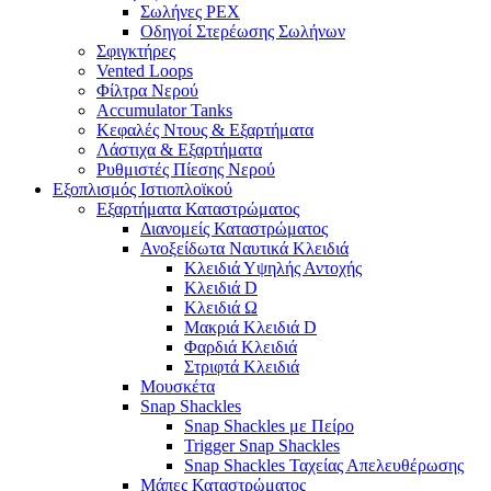
Σωλήνες PEX
Οδηγοί Στερέωσης Σωλήνων
Σφιγκτήρες
Vented Loops
Φίλτρα Νερού
Accumulator Tanks
Κεφαλές Ντους & Εξαρτήματα
Λάστιχα & Εξαρτήματα
Ρυθμιστές Πίεσης Νερού
Εξοπλισμός Ιστιοπλοϊκού
Εξαρτήματα Καταστρώματος
Διανομείς Καταστρώματος
Ανοξείδωτα Ναυτικά Κλειδιά
Κλειδιά Υψηλής Αντοχής
Κλειδιά D
Κλειδιά Ω
Μακριά Κλειδιά D
Φαρδιά Κλειδιά
Στριφτά Κλειδιά
Μουσκέτα
Snap Shackles
Snap Shackles με Πείρο
Trigger Snap Shackles
Snap Shackles Ταχείας Απελευθέρωσης
Μάπες Καταστρώματος