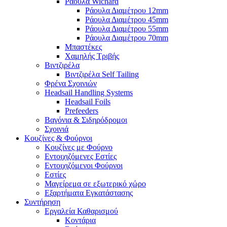
Ράουλα Wichard
Ράουλα Διαμέτρου 12mm
Ράουλα Διαμέτρου 45mm
Ράουλα Διαμέτρου 55mm
Ράουλα Διαμέτρου 70mm
Μπαστέκες
Χαμηλής Τριβής
Βιντζιρέλα
Βιντζιρέλα Self Tailing
Φρένα Σχοινιών
Headsail Handling Systems
Headsail Foils
Prefeeders
Βαγόνια & Σιδηρόδρομοι
Σχοινιά
Κουζίνες & Φούρνοι
Κουζίνες με Φούρνο
Εντοιχιζόμενες Εστίες
Εντοιχιζόμενοι Φούρνοι
Εστίες
Μαγείρεμα σε εξωτερικό χώρο
Εξαρτήματα Εγκατάστασης
Συντήρηση
Εργαλεία Καθαρισμού
Κοντάρια