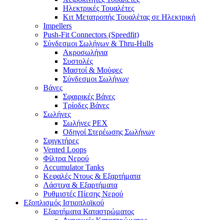
Ηλεκτρικές Τουαλέτες
Κιτ Μετατροπής Τουαλέτας σε Ηλεκτρική
Impellers
Push-Fit Connectors (Speedfit)
Σύνδεσμοι Σωλήνων & Thru-Hulls
Ακροσωλήνια
Συστολές
Μαστοί & Μούφες
Σύνδεσμοι Σωλήνων
Βάνες
Σφαιρικές Βάνες
Τρίοδες Βάνες
Σωλήνες
Σωλήνες PEX
Οδηγοί Στερέωσης Σωλήνων
Σφιγκτήρες
Vented Loops
Φίλτρα Νερού
Accumulator Tanks
Κεφαλές Ντους & Εξαρτήματα
Λάστιχα & Εξαρτήματα
Ρυθμιστές Πίεσης Νερού
Εξοπλισμός Ιστιοπλοϊκού
Εξαρτήματα Καταστρώματος