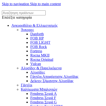
Skip to navigation
Skip to main content
Επιλέξτε κατηγορία
Αγκυροβόλιο & Ελλιμενισμός
Άγκυρες
Danforth
FOB HP
FOB LIGHT
FOB Rock
Fortress
Rocna MKII
Rocna Original
Vulcan
Αλυσίδες & Παρελκόμενα
Αλυσίδες
Γάντζοι Αποφόρτισης Αλυσίδας
Δείκτες Σήμανσης Αλυσίδας
Γάντζοι
Καλύμματα Μπαλονιών
Fendress Σειρά A
Fendress Σειρά F
Fendress Σειρά G