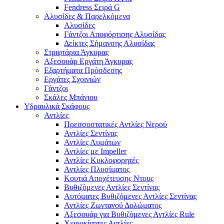
Fendress Σειρά G
Αλυσίδες & Παρελκόμενα
Αλυσίδες
Γάντζοι Αποφόρτισης Αλυσίδας
Δείκτες Σήμανσης Αλυσίδας
Στριφτάρια Άγκυρας
Αξεσουάρ Εργάτη Άγκυρας
Εξαρτήματα Πρόσδεσης
Εργάτες Σχοινιών
Γάντζοι
Σκάλες Μπάνιου
Υδραυλικά Σκάφους
Αντλίες
Πρεσσοστατικές Αντλίες Νερού
Αντλίες Σεντίνας
Αντλίες Λυμάτων
Αντλίες με Impeller
Αντλίες Κυκλοφορητές
Αντλίες Πλυσίματος
Κουτιά Αποχέτευσης Ντους
Βυθιζόμενες Αντλίες Σεντίνας
Αυτόματες Βυθιζόμενες Αντλίες Σεντίνας
Αντλίες Ζωντανού Δολώματος
Αξεσουάρ για Βυθιζόμενες Αντλίες Rule
Χειροκίνητες Αντλίες