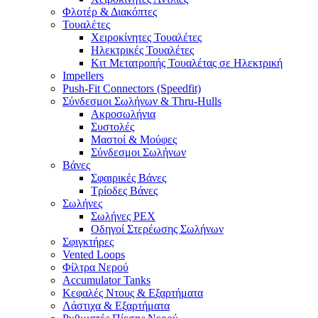
Φλοτέρ & Διακόπτες
Τουαλέτες
Χειροκίνητες Τουαλέτες
Ηλεκτρικές Τουαλέτες
Κιτ Μετατροπής Τουαλέτας σε Ηλεκτρική
Impellers
Push-Fit Connectors (Speedfit)
Σύνδεσμοι Σωλήνων & Thru-Hulls
Ακροσωλήνια
Συστολές
Μαστοί & Μούφες
Σύνδεσμοι Σωλήνων
Βάνες
Σφαιρικές Βάνες
Τρίοδες Βάνες
Σωλήνες
Σωλήνες PEX
Οδηγοί Στερέωσης Σωλήνων
Σφιγκτήρες
Vented Loops
Φίλτρα Νερού
Accumulator Tanks
Κεφαλές Ντους & Εξαρτήματα
Λάστιχα & Εξαρτήματα