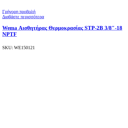
Γρήγορη προβολή
Διαβάστε περισσότερα
Wema Αισθητήρας Θερμοκρασίας STP-2B 3/8″-18
NPTF
SKU:
WE150121