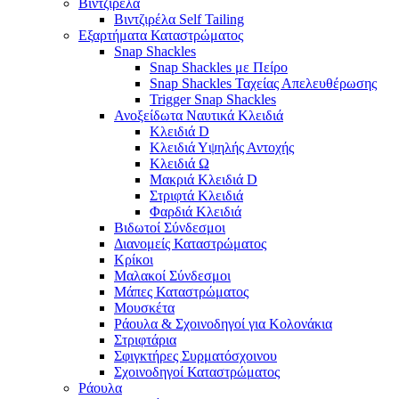
Βιντζιρέλα
Βιντζιρέλα Self Tailing
Εξαρτήματα Καταστρώματος
Snap Shackles
Snap Shackles με Πείρο
Snap Shackles Ταχείας Απελευθέρωσης
Trigger Snap Shackles
Ανοξείδωτα Ναυτικά Κλειδιά
Κλειδιά D
Κλειδιά Υψηλής Αντοχής
Κλειδιά Ω
Μακριά Κλειδιά D
Στριφτά Κλειδιά
Φαρδιά Κλειδιά
Βιδωτοί Σύνδεσμοι
Διανομείς Καταστρώματος
Κρίκοι
Μαλακοί Σύνδεσμοι
Μάπες Καταστρώματος
Μουσκέτα
Ράουλα & Σχοινοδηγοί για Κολονάκια
Στριφτάρια
Σφιγκτήρες Συρματόσχοινου
Σχοινοδηγοί Καταστρώματος
Ράουλα