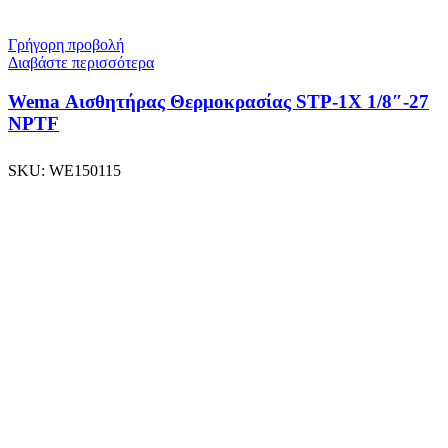
Γρήγορη προβολή
Διαβάστε περισσότερα
Wema Αισθητήρας Θερμοκρασίας STP-1X 1/8″-27
NPTF
SKU:
WE150115