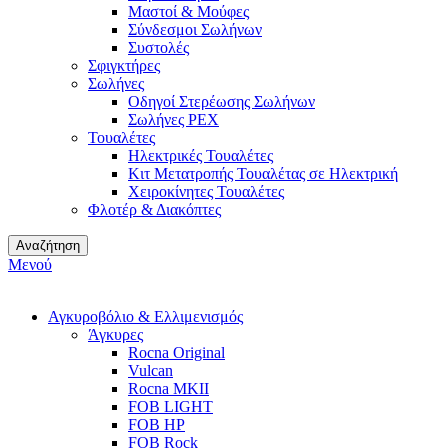
Μαστοί & Μούφες
Σύνδεσμοι Σωλήνων
Συστολές
Σφιγκτήρες
Σωλήνες
Οδηγοί Στερέωσης Σωλήνων
Σωλήνες PEX
Τουαλέτες
Ηλεκτρικές Τουαλέτες
Κιτ Μετατροπής Τουαλέτας σε Ηλεκτρική
Χειροκίνητες Τουαλέτες
Φλοτέρ & Διακόπτες
Αναζήτηση
Μενού
Αγκυροβόλιο & Ελλιμενισμός
Άγκυρες
Rocna Original
Vulcan
Rocna MKII
FOB LIGHT
FOB HP
FOB Rock