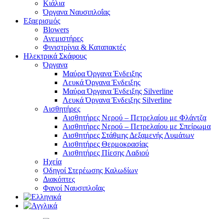
Κιάλια
Όργανα Ναυσιπλοΐας
Εξαερισμός
Blowers
Ανεμιστήρες
Φινιστρίνια & Καταπακτές
Ηλεκτρικά Σκάφους
Όργανα
Μαύρα Όργανα Ένδειξης
Λευκά Όργανα Ένδειξης
Μαύρα Όργανα Ένδειξης Silverline
Λευκά Όργανα Ένδειξης Silverline
Αισθητήρες
Αισθητήρες Νερού – Πετρελαίου με Φλάντζα
Αισθητήρες Νερού – Πετρελαίου με Σπείρωμα
Αισθητήρες Στάθμης Δεξαμενής Λυμάτων
Αισθητήρες Θερμοκρασίας
Αισθητήρες Πίεσης Λαδιού
Ηχεία
Οδηγοί Στερέωσης Καλωδίων
Διακόπτες
Φανοί Ναυσιπλοΐας