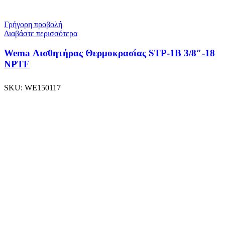
Γρήγορη προβολή
Διαβάστε περισσότερα
Wema Αισθητήρας Θερμοκρασίας STP-1B 3/8″-18
NPTF
SKU:
WE150117