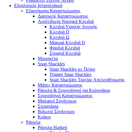
Ρυθμιστές Πίεσης Νερού
Εξοπλισμός Ιστιοπλοϊκού
Εξαρτήματα Καταστρώματος
Διανομείς Καταστρώματος
Ανοξείδωτα Ναυτικά Κλειδιά
Κλειδιά Υψηλής Αντοχής
Κλειδιά D
Κλειδιά Ω
Μακριά Κλειδιά D
Φαρδιά Κλειδιά
Στριφτά Κλειδιά
Μουσκέτα
Snap Shackles
Snap Shackles με Πείρο
Trigger Snap Shackles
Snap Shackles Ταχείας Απελευθέρωσης
Μάπες Καταστρώματος
Ράουλα & Σχοινοδηγοί για Κολονάκια
Σχοινοδηγοί Καταστρώματος
Μαλακοί Σύνδεσμοι
Στριφτάρια
Βιδωτοί Σύνδεσμοι
Κρίκοι
Ράουλα
Ράουλα Harken