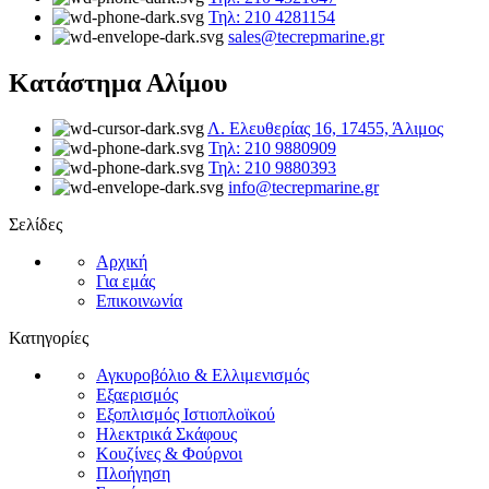
Τηλ: 210 4281154
sales@tecrepmarine.gr
Κατάστημα Αλίμου
Λ. Ελευθερίας 16, 17455, Άλιμος
Τηλ: 210 9880909
Τηλ: 210 9880393
info@tecrepmarine.gr
Σελίδες
Αρχική
Για εμάς
Επικοινωνία
Κατηγορίες
Αγκυροβόλιο & Ελλιμενισμός
Εξαερισμός
Εξοπλισμός Ιστιοπλοϊκού
Ηλεκτρικά Σκάφους
Κουζίνες & Φούρνοι
Πλοήγηση