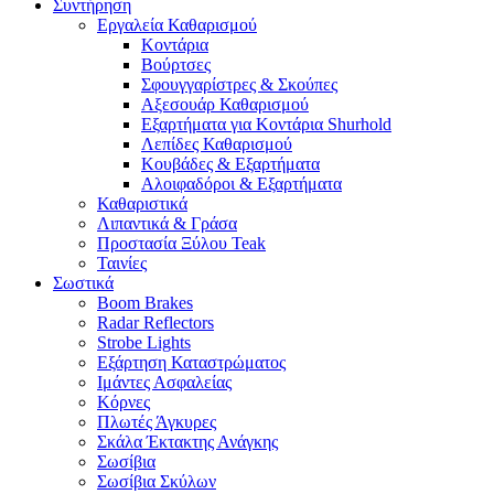
Συντήρηση
Εργαλεία Καθαρισμού
Κοντάρια
Βούρτσες
Σφουγγαρίστρες & Σκούπες
Αξεσουάρ Καθαρισμού
Εξαρτήματα για Κοντάρια Shurhold
Λεπίδες Καθαρισμού
Κουβάδες & Εξαρτήματα
Αλοιφαδόροι & Εξαρτήματα
Καθαριστικά
Λιπαντικά & Γράσα
Προστασία Ξύλου Teak
Ταινίες
Σωστικά
Boom Brakes
Radar Reflectors
Strobe Lights
Εξάρτηση Καταστρώματος
Ιμάντες Ασφαλείας
Κόρνες
Πλωτές Άγκυρες
Σκάλα Έκτακτης Ανάγκης
Σωσίβια
Σωσίβια Σκύλων