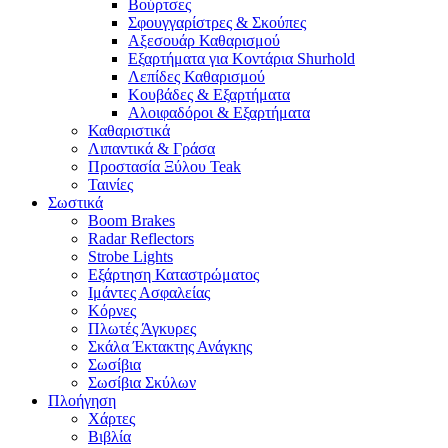
Βούρτσες
Σφουγγαρίστρες & Σκούπες
Αξεσουάρ Καθαρισμού
Εξαρτήματα για Κοντάρια Shurhold
Λεπίδες Καθαρισμού
Κουβάδες & Εξαρτήματα
Αλοιφαδόροι & Εξαρτήματα
Καθαριστικά
Λιπαντικά & Γράσα
Προστασία Ξύλου Teak
Ταινίες
Σωστικά
Boom Brakes
Radar Reflectors
Strobe Lights
Εξάρτηση Καταστρώματος
Ιμάντες Ασφαλείας
Κόρνες
Πλωτές Άγκυρες
Σκάλα Έκτακτης Ανάγκης
Σωσίβια
Σωσίβια Σκύλων
Πλοήγηση
Χάρτες
Βιβλία