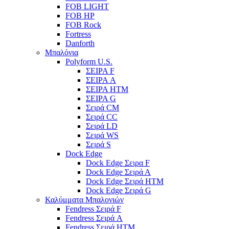
FOB LIGHT
FOB HP
FOB Rock
Fortress
Danforth
Μπαλόνια
Polyform U.S.
ΣΕΙΡΑ F
ΣΕΙΡΑ A
ΣΕΙΡΑ HTM
ΣΕΙΡΑ G
Σειρά CM
Σειρά CC
Σειρά LD
Σειρά WS
Σειρά S
Dock Edge
Dock Edge Σειρα F
Dock Edge Σειρά Α
Dock Edge Σειρά HTM
Dock Edge Σειρά G
Καλύμματα Μπαλονιών
Fendress Σειρά F
Fendress Σειρά A
Fendress Σειρά HTM