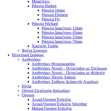
Μπαστέκες
Ράουλα Harken
Ράουλα 16mm
Ράουλα Element
Ράουλα Fly
Ράουλα Wichard
Ράουλα Διαμέτρου 12mm
Ράουλα Διαμέτρου 45mm
Ράουλα Διαμέτρου 55mm
Ράουλα Διαμέτρου 70mm
Χαμηλής Τριβής
Φρένα Σχοινιών
Ηλεκτρικά Σκάφους
Αισθητήρες
Αισθητήρες Θερμοκρασίας
Αισθητήρες Νερού – Πετρελαίου με Σπείρωμα
Αισθητήρες Νερού – Πετρελαίου με Φλάντζα
Αισθητήρες Πίεσης Λαδιού
Αισθητήρες Στάθμης Δεξαμενής Λυμάτων
Ηχεία
Οδηγοί Στερέωσης Καλωδίων
Όργανα
Λευκά Όργανα Ένδειξης
Λευκά Όργανα Ένδειξης Silverline
Μαύρα Όργανα Ένδειξης