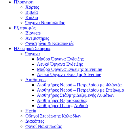
Πλοήγηση
Χάρτες
Βιβλία
Κιάλια
Όργανα Ναυσιπλοΐας
Εξαερισμός
Blowers
Ανεμιστήρες
Φινιστρίνια & Καταπακτές
Ηλεκτρικά Σκάφους
Όργανα
Μαύρα Όργανα Ένδειξης
Λευκά Όργανα Ένδειξης
Μαύρα Όργανα Ένδειξης Silverline
Λευκά Όργανα Ένδειξης Silverline
Αισθητήρες
Αισθητήρες Νερού – Πετρελαίου με Φλάντζα
Αισθητήρες Νερού – Πετρελαίου με Σπείρωμα
Αισθητήρες Στάθμης Δεξαμενής Λυμάτων
Αισθητήρες Θερμοκρασίας
Αισθητήρες Πίεσης Λαδιού
Ηχεία
Οδηγοί Στερέωσης Καλωδίων
Διακόπτες
Φανοί Ναυσιπλοΐας