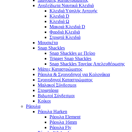
Διανομείς Καταστρώματος
Ανοξείδωτα Ναυτικά Κλειδιά
Κλειδιά Υψηλής Αντοχής
Κλειδιά D
Κλειδιά Ω
Μακριά Κλειδιά D
Φαρδιά Κλειδιά
Στριφτά Κλειδιά
Μουσκέτα
Snap Shackles
Snap Shackles με Πείρο
Trigger Snap Shackles
Snap Shackles Ταχείας Απελευθέρωσης
Μάπες Καταστρώματος
Ράουλα & Σχοινοδηγοί για Κολονάκια
Σχοινοδηγοί Καταστρώματος
Μαλακοί Σύνδεσμοι
Στριφτάρια
Βιδωτοί Σύνδεσμοι
Κρίκοι
Ράουλα
Ράουλα Harken
Ράουλα Element
Ράουλα 16mm
Ράουλα Fly