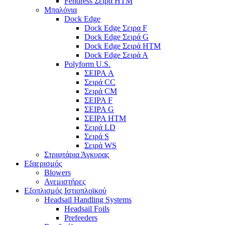
Fendress Σειρά HTM
Μπαλόνια
Dock Edge
Dock Edge Σειρα F
Dock Edge Σειρά G
Dock Edge Σειρά HTM
Dock Edge Σειρά Α
Polyform U.S.
ΣΕΙΡΑ A
Σειρά CC
Σειρά CM
ΣΕΙΡΑ F
ΣΕΙΡΑ G
ΣΕΙΡΑ HTM
Σειρά LD
Σειρά S
Σειρά WS
Στριφτάρια Άγκυρας
Εξαερισμός
Blowers
Ανεμιστήρες
Εξοπλισμός Ιστιοπλοϊκού
Headsail Handling Systems
Headsail Foils
Prefeeders