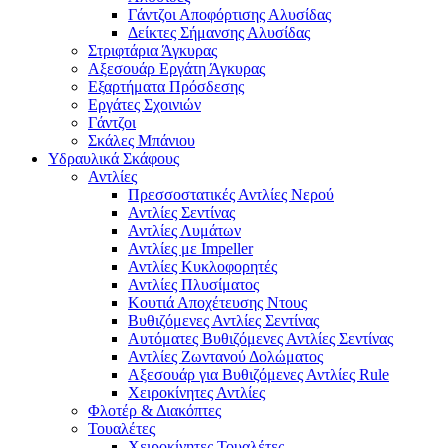
Γάντζοι Αποφόρτισης Αλυσίδας
Δείκτες Σήμανσης Αλυσίδας
Στριφτάρια Άγκυρας
Αξεσουάρ Εργάτη Άγκυρας
Εξαρτήματα Πρόσδεσης
Εργάτες Σχοινιών
Γάντζοι
Σκάλες Μπάνιου
Υδραυλικά Σκάφους
Αντλίες
Πρεσσοστατικές Αντλίες Νερού
Αντλίες Σεντίνας
Αντλίες Λυμάτων
Αντλίες με Impeller
Αντλίες Κυκλοφορητές
Αντλίες Πλυσίματος
Κουτιά Αποχέτευσης Ντους
Βυθιζόμενες Αντλίες Σεντίνας
Αυτόματες Βυθιζόμενες Αντλίες Σεντίνας
Αντλίες Ζωντανού Δολώματος
Αξεσουάρ για Βυθιζόμενες Αντλίες Rule
Χειροκίνητες Αντλίες
Φλοτέρ & Διακόπτες
Τουαλέτες
Χειροκίνητες Τουαλέτες