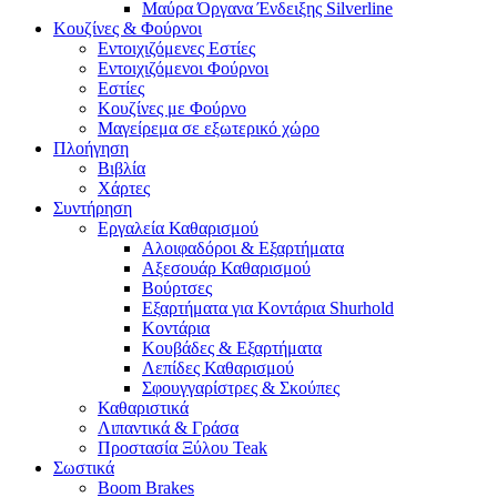
Μαύρα Όργανα Ένδειξης Silverline
Κουζίνες & Φούρνοι
Εντοιχιζόμενες Εστίες
Εντοιχιζόμενοι Φούρνοι
Εστίες
Κουζίνες με Φούρνο
Μαγείρεμα σε εξωτερικό χώρο
Πλοήγηση
Βιβλία
Χάρτες
Συντήρηση
Εργαλεία Καθαρισμού
Αλοιφαδόροι & Εξαρτήματα
Αξεσουάρ Καθαρισμού
Βούρτσες
Εξαρτήματα για Κοντάρια Shurhold
Κοντάρια
Κουβάδες & Εξαρτήματα
Λεπίδες Καθαρισμού
Σφουγγαρίστρες & Σκούπες
Καθαριστικά
Λιπαντικά & Γράσα
Προστασία Ξύλου Teak
Σωστικά
Boom Brakes