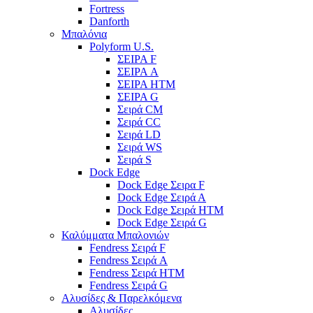
Fortress
Danforth
Μπαλόνια
Polyform U.S.
ΣΕΙΡΑ F
ΣΕΙΡΑ A
ΣΕΙΡΑ HTM
ΣΕΙΡΑ G
Σειρά CM
Σειρά CC
Σειρά LD
Σειρά WS
Σειρά S
Dock Edge
Dock Edge Σειρα F
Dock Edge Σειρά Α
Dock Edge Σειρά HTM
Dock Edge Σειρά G
Καλύμματα Μπαλονιών
Fendress Σειρά F
Fendress Σειρά A
Fendress Σειρά HTM
Fendress Σειρά G
Αλυσίδες & Παρελκόμενα
Αλυσίδες