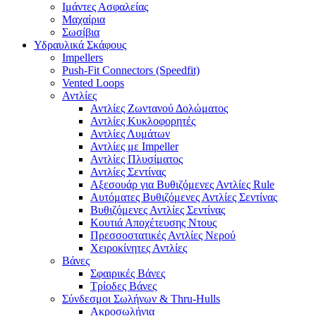
Ιμάντες Ασφαλείας
Μαχαίρια
Σωσίβια
Υδραυλικά Σκάφους
Impellers
Push-Fit Connectors (Speedfit)
Vented Loops
Αντλίες
Αντλίες Ζωντανού Δολώματος
Αντλίες Κυκλοφορητές
Αντλίες Λυμάτων
Αντλίες με Impeller
Αντλίες Πλυσίματος
Αντλίες Σεντίνας
Αξεσουάρ για Βυθιζόμενες Αντλίες Rule
Αυτόματες Βυθιζόμενες Αντλίες Σεντίνας
Βυθιζόμενες Αντλίες Σεντίνας
Κουτιά Αποχέτευσης Ντους
Πρεσσοστατικές Αντλίες Νερού
Χειροκίνητες Αντλίες
Βάνες
Σφαιρικές Βάνες
Τρίοδες Βάνες
Σύνδεσμοι Σωλήνων & Thru-Hulls
Ακροσωλήνια