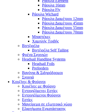
Ράουλα Element
Ράουλα 16mm
Ράουλα Fly
Ράουλα Wichard
Ράουλα Διαμέτρου 12mm
Ράουλα Διαμέτρου 45mm
Ράουλα Διαμέτρου 55mm
Ράουλα Διαμέτρου 70mm
Μπαστέκες
Χαμηλής Τριβής
Βιντζιρέλα
Βιντζιρέλα Self Tailing
Φρένα Σχοινιών
Headsail Handling Systems
Headsail Foils
Prefeeders
Βαγόνια & Σιδηρόδρομοι
Σχοινιά
Κουζίνες & Φούρνοι
Κουζίνες με Φούρνο
Εντοιχιζόμενες Εστίες
Εντοιχιζόμενοι Φούρνοι
Εστίες
Μαγείρεμα σε εξωτερικό χώρο
Εξαρτήματα Εγκατάστασης