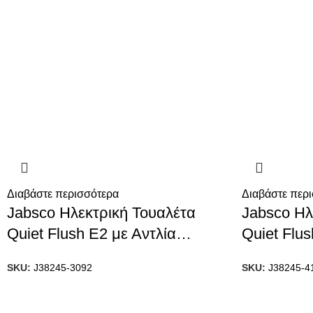
Διαβάστε περισσότερα
Διαβάστε περ
Jabsco Ηλεκτρική Τουαλέτα
Jabsco Ηλ
Quiet Flush E2 με Αντλία
Quiet Flus
Νερού, Μέγεθος Compact, 12V
Νερού, Μέ
SKU:
J38245-3092
SKU:
J38245-4
Close, 12