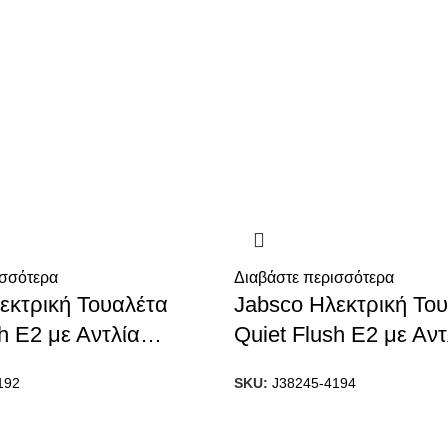
ισσότερα
Διαβάστε περισσότερα
εκτρική Τουαλέτα
Jabsco Ηλεκτρική Το
h E2 με Αντλία
Quiet Flush E2 με Αντ
γεθος Regular, Soft
Νερού, Μέγεθος Regul
192
SKU:
J38245-4194
V
Close, 24V