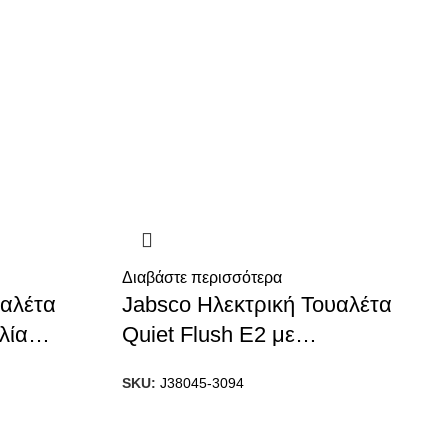
Διαβάστε περισσότερα
υαλέτα
Jabsco Ηλεκτρική Τουαλέτα
λία
Quiet Flush E2 με
ar, Soft
Ηλεκτροβαλβίδα, Μέγεθος
SKU:
J38045-3094
Compact, 24V