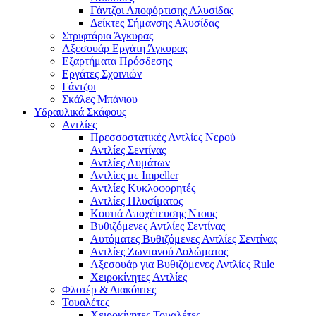
Γάντζοι Αποφόρτισης Αλυσίδας
Δείκτες Σήμανσης Αλυσίδας
Στριφτάρια Άγκυρας
Αξεσουάρ Εργάτη Άγκυρας
Εξαρτήματα Πρόσδεσης
Εργάτες Σχοινιών
Γάντζοι
Σκάλες Μπάνιου
Υδραυλικά Σκάφους
Αντλίες
Πρεσσοστατικές Αντλίες Νερού
Αντλίες Σεντίνας
Αντλίες Λυμάτων
Αντλίες με Impeller
Αντλίες Κυκλοφορητές
Αντλίες Πλυσίματος
Κουτιά Αποχέτευσης Ντους
Βυθιζόμενες Αντλίες Σεντίνας
Αυτόματες Βυθιζόμενες Αντλίες Σεντίνας
Αντλίες Ζωντανού Δολώματος
Αξεσουάρ για Βυθιζόμενες Αντλίες Rule
Χειροκίνητες Αντλίες
Φλοτέρ & Διακόπτες
Τουαλέτες
Χειροκίνητες Τουαλέτες