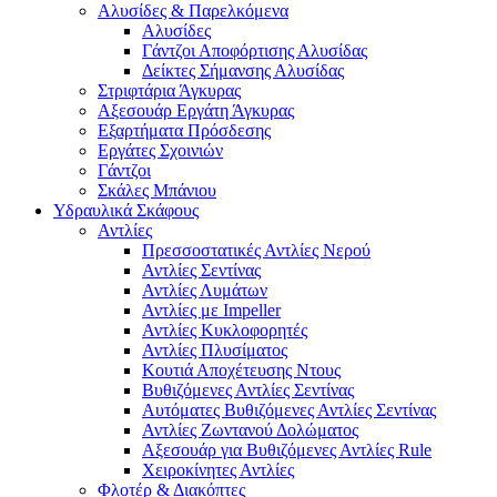
Αλυσίδες & Παρελκόμενα
Αλυσίδες
Γάντζοι Αποφόρτισης Αλυσίδας
Δείκτες Σήμανσης Αλυσίδας
Στριφτάρια Άγκυρας
Αξεσουάρ Εργάτη Άγκυρας
Εξαρτήματα Πρόσδεσης
Εργάτες Σχοινιών
Γάντζοι
Σκάλες Μπάνιου
Υδραυλικά Σκάφους
Αντλίες
Πρεσσοστατικές Αντλίες Νερού
Αντλίες Σεντίνας
Αντλίες Λυμάτων
Αντλίες με Impeller
Αντλίες Κυκλοφορητές
Αντλίες Πλυσίματος
Κουτιά Αποχέτευσης Ντους
Βυθιζόμενες Αντλίες Σεντίνας
Αυτόματες Βυθιζόμενες Αντλίες Σεντίνας
Αντλίες Ζωντανού Δολώματος
Αξεσουάρ για Βυθιζόμενες Αντλίες Rule
Χειροκίνητες Αντλίες
Φλοτέρ & Διακόπτες