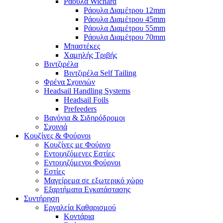
Ράουλα Wichard
Ράουλα Διαμέτρου 12mm
Ράουλα Διαμέτρου 45mm
Ράουλα Διαμέτρου 55mm
Ράουλα Διαμέτρου 70mm
Μπαστέκες
Χαμηλής Τριβής
Βιντζιρέλα
Βιντζιρέλα Self Tailing
Φρένα Σχοινιών
Headsail Handling Systems
Headsail Foils
Prefeeders
Βαγόνια & Σιδηρόδρομοι
Σχοινιά
Κουζίνες & Φούρνοι
Κουζίνες με Φούρνο
Εντοιχιζόμενες Εστίες
Εντοιχιζόμενοι Φούρνοι
Εστίες
Μαγείρεμα σε εξωτερικό χώρο
Εξαρτήματα Εγκατάστασης
Συντήρηση
Εργαλεία Καθαρισμού
Κοντάρια