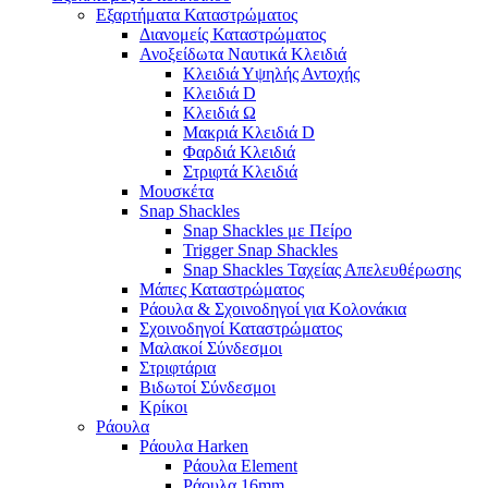
Εξαρτήματα Καταστρώματος
Διανομείς Καταστρώματος
Ανοξείδωτα Ναυτικά Κλειδιά
Κλειδιά Υψηλής Αντοχής
Κλειδιά D
Κλειδιά Ω
Μακριά Κλειδιά D
Φαρδιά Κλειδιά
Στριφτά Κλειδιά
Μουσκέτα
Snap Shackles
Snap Shackles με Πείρο
Trigger Snap Shackles
Snap Shackles Ταχείας Απελευθέρωσης
Μάπες Καταστρώματος
Ράουλα & Σχοινοδηγοί για Κολονάκια
Σχοινοδηγοί Καταστρώματος
Μαλακοί Σύνδεσμοι
Στριφτάρια
Βιδωτοί Σύνδεσμοι
Κρίκοι
Ράουλα
Ράουλα Harken
Ράουλα Element
Ράουλα 16mm