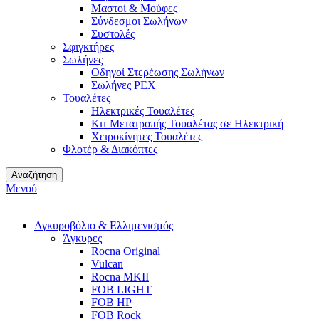
Μαστοί & Μούφες
Σύνδεσμοι Σωλήνων
Συστολές
Σφιγκτήρες
Σωλήνες
Οδηγοί Στερέωσης Σωλήνων
Σωλήνες PEX
Τουαλέτες
Ηλεκτρικές Τουαλέτες
Κιτ Μετατροπής Τουαλέτας σε Ηλεκτρική
Χειροκίνητες Τουαλέτες
Φλοτέρ & Διακόπτες
Αναζήτηση
Μενού
Αγκυροβόλιο & Ελλιμενισμός
Άγκυρες
Rocna Original
Vulcan
Rocna MKII
FOB LIGHT
FOB HP
FOB Rock