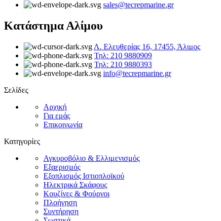
sales@tecrepmarine.gr
Κατάστημα Αλίμου
Λ. Ελευθερίας 16, 17455, Άλιμος
Τηλ: 210 9880909
Τηλ: 210 9880393
info@tecrepmarine.gr
Σελίδες
Αρχική
Για εμάς
Επικοινωνία
Κατηγορίες
Αγκυροβόλιο & Ελλιμενισμός
Εξαερισμός
Εξοπλισμός Ιστιοπλοϊκού
Ηλεκτρικά Σκάφους
Κουζίνες & Φούρνοι
Πλοήγηση
Συντήρηση
Σωστικά