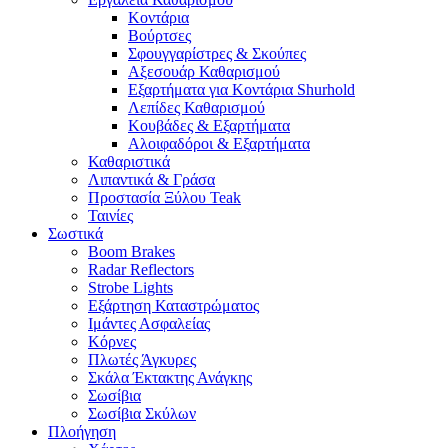
Κοντάρια
Βούρτσες
Σφουγγαρίστρες & Σκούπες
Αξεσουάρ Καθαρισμού
Εξαρτήματα για Κοντάρια Shurhold
Λεπίδες Καθαρισμού
Κουβάδες & Εξαρτήματα
Αλοιφαδόροι & Εξαρτήματα
Καθαριστικά
Λιπαντικά & Γράσα
Προστασία Ξύλου Teak
Ταινίες
Σωστικά
Boom Brakes
Radar Reflectors
Strobe Lights
Εξάρτηση Καταστρώματος
Ιμάντες Ασφαλείας
Κόρνες
Πλωτές Άγκυρες
Σκάλα Έκτακτης Ανάγκης
Σωσίβια
Σωσίβια Σκύλων
Πλοήγηση