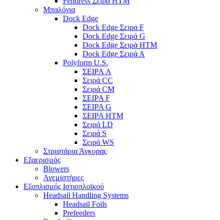
Fendress Σειρά HTM
Μπαλόνια
Dock Edge
Dock Edge Σειρα F
Dock Edge Σειρά G
Dock Edge Σειρά HTM
Dock Edge Σειρά Α
Polyform U.S.
ΣΕΙΡΑ A
Σειρά CC
Σειρά CM
ΣΕΙΡΑ F
ΣΕΙΡΑ G
ΣΕΙΡΑ HTM
Σειρά LD
Σειρά S
Σειρά WS
Στριφτάρια Άγκυρας
Εξαερισμός
Blowers
Ανεμιστήρες
Εξοπλισμός Ιστιοπλοϊκού
Headsail Handling Systems
Headsail Foils
Prefeeders