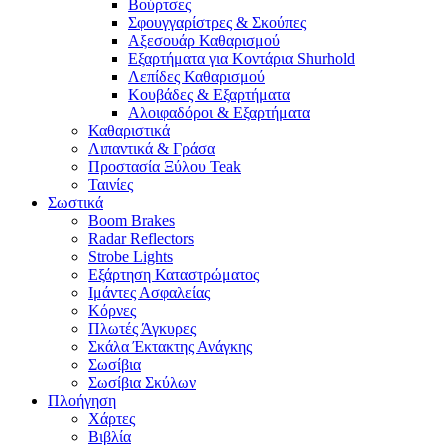
Βούρτσες
Σφουγγαρίστρες & Σκούπες
Αξεσουάρ Καθαρισμού
Εξαρτήματα για Κοντάρια Shurhold
Λεπίδες Καθαρισμού
Κουβάδες & Εξαρτήματα
Αλοιφαδόροι & Εξαρτήματα
Καθαριστικά
Λιπαντικά & Γράσα
Προστασία Ξύλου Teak
Ταινίες
Σωστικά
Boom Brakes
Radar Reflectors
Strobe Lights
Εξάρτηση Καταστρώματος
Ιμάντες Ασφαλείας
Κόρνες
Πλωτές Άγκυρες
Σκάλα Έκτακτης Ανάγκης
Σωσίβια
Σωσίβια Σκύλων
Πλοήγηση
Χάρτες
Βιβλία