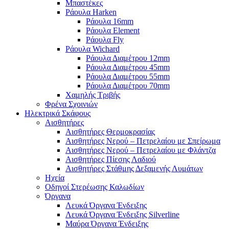
Μπαστέκες
Ράουλα Harken
Ράουλα 16mm
Ράουλα Element
Ράουλα Fly
Ράουλα Wichard
Ράουλα Διαμέτρου 12mm
Ράουλα Διαμέτρου 45mm
Ράουλα Διαμέτρου 55mm
Ράουλα Διαμέτρου 70mm
Χαμηλής Τριβής
Φρένα Σχοινιών
Ηλεκτρικά Σκάφους
Αισθητήρες
Αισθητήρες Θερμοκρασίας
Αισθητήρες Νερού – Πετρελαίου με Σπείρωμα
Αισθητήρες Νερού – Πετρελαίου με Φλάντζα
Αισθητήρες Πίεσης Λαδιού
Αισθητήρες Στάθμης Δεξαμενής Λυμάτων
Ηχεία
Οδηγοί Στερέωσης Καλωδίων
Όργανα
Λευκά Όργανα Ένδειξης
Λευκά Όργανα Ένδειξης Silverline
Μαύρα Όργανα Ένδειξης