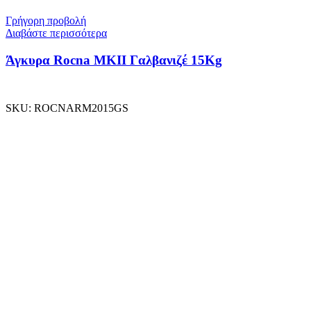
Γρήγορη προβολή
Διαβάστε περισσότερα
Άγκυρα Rocna MKII Γαλβανιζέ 15Kg
SKU:
ROCNARM2015GS