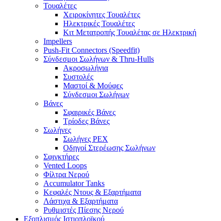
Τουαλέτες
Χειροκίνητες Τουαλέτες
Ηλεκτρικές Τουαλέτες
Κιτ Μετατροπής Τουαλέτας σε Ηλεκτρική
Impellers
Push-Fit Connectors (Speedfit)
Σύνδεσμοι Σωλήνων & Thru-Hulls
Ακροσωλήνια
Συστολές
Μαστοί & Μούφες
Σύνδεσμοι Σωλήνων
Βάνες
Σφαιρικές Βάνες
Τρίοδες Βάνες
Σωλήνες
Σωλήνες PEX
Οδηγοί Στερέωσης Σωλήνων
Σφιγκτήρες
Vented Loops
Φίλτρα Νερού
Accumulator Tanks
Κεφαλές Ντους & Εξαρτήματα
Λάστιχα & Εξαρτήματα
Ρυθμιστές Πίεσης Νερού
Εξοπλισμός Ιστιοπλοϊκού