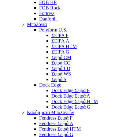
FOB HP
FOB Rock
Fortress
Danforth
Μπαλόνια
Polyform U.S.
ΣΕΙΡΑ F
ΣΕΙΡΑ A
ΣΕΙΡΑ HTM
ΣΕΙΡΑ G
Σειρά CM
Σειρά CC
Σειρά LD
Σειρά WS
Σειρά S
Dock Edge
Dock Edge Σειρα F
Dock Edge Σειρά Α
Dock Edge Σειρά HTM
Dock Edge Σειρά G
Καλύμματα Μπαλονιών
Fendress Σειρά F
Fendress Σειρά A
Fendress Σειρά HTM
Fendress Σειρά G