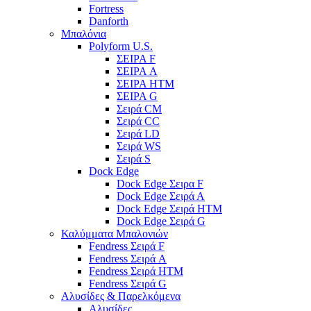
Fortress
Danforth
Μπαλόνια
Polyform U.S.
ΣΕΙΡΑ F
ΣΕΙΡΑ A
ΣΕΙΡΑ HTM
ΣΕΙΡΑ G
Σειρά CM
Σειρά CC
Σειρά LD
Σειρά WS
Σειρά S
Dock Edge
Dock Edge Σειρα F
Dock Edge Σειρά Α
Dock Edge Σειρά HTM
Dock Edge Σειρά G
Καλύμματα Μπαλονιών
Fendress Σειρά F
Fendress Σειρά A
Fendress Σειρά HTM
Fendress Σειρά G
Αλυσίδες & Παρελκόμενα
Αλυσίδες