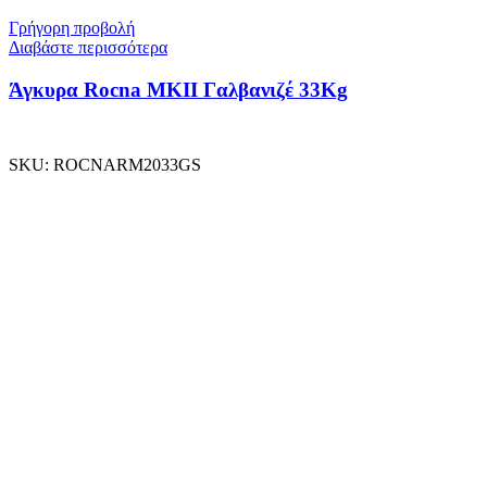
Γρήγορη προβολή
Διαβάστε περισσότερα
Άγκυρα Rocna MKII Γαλβανιζέ 33Kg
SKU:
ROCNARM2033GS