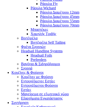
Ράουλα Fly
Ράουλα Wichard
Ράουλα Διαμέτρου 12mm
Ράουλα Διαμέτρου 45mm
Ράουλα Διαμέτρου 55mm
Ράουλα Διαμέτρου 70mm
Μπαστέκες
Χαμηλής Τριβής
Βιντζιρέλα
Βιντζιρέλα Self Tailing
Φρένα Σχοινιών
Headsail Handling Systems
Headsail Foils
Prefeeders
Βαγόνια & Σιδηρόδρομοι
Σχοινιά
Κουζίνες & Φούρνοι
Κουζίνες με Φούρνο
Εντοιχιζόμενες Εστίες
Εντοιχιζόμενοι Φούρνοι
Εστίες
Μαγείρεμα σε εξωτερικό χώρο
Εξαρτήματα Εγκατάστασης
Συντήρηση
Εργαλεία Καθαρισμού