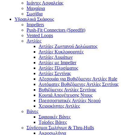
Ιμάντες Ασφαλείας
Μαχαίρια
Σωσίβια
Υδραυλικά Σκάφους
Impellers
Push-Fit Connectors (Speedfit)
Vented Loops
Αντλίες
Αντλίες Ζωντανού Δολώματος
Αντλίες Κυκλοφορητές
Αντλίες Λυμάτων
Αντλίες με Impeller
Αντλίες Πλυσίματος
Αντλίες Σεντίνας
Αξεσουάρ για Βυθιζόμενες Αντλίες Rule
Αυτόματες Βυθιζόμενες Αντλίες Σεντίνας
Βυθιζόμενες Αντλίες Σεντίνας
Κουτιά Αποχέτευσης Ντους
Πρεσσοστατικές Αντλίες Νερού
Χειροκίνητες Αντλίες
Βάνες
Σφαιρικές Βάνες
Τρίοδες Βάνες
Σύνδεσμοι Σωλήνων & Thru-Hulls
Ακροσωλήνια