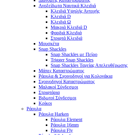
Διανομείς Καταστρώματος
Ανοξείδωτα Ναυτικά Κλειδιά
Κλειδιά Υψηλής Αντοχής
Κλειδιά D
Κλειδιά Ω
Μακριά Κλειδιά D
Φαρδιά Κλειδιά
Στριφτά Κλειδιά
Μουσκέτα
Snap Shackles
Snap Shackles με Πείρο
Trigger Snap Shackles
Snap Shackles Ταχείας Απελευθέρωσης
Μάπες Καταστρώματος
Ράουλα & Σχοινοδηγοί για Κολονάκια
Σχοινοδηγοί Καταστρώματος
Μαλακοί Σύνδεσμοι
Στριφτάρια
Βιδωτοί Σύνδεσμοι
Κρίκοι
Ράουλα
Ράουλα Harken
Ράουλα Element
Ράουλα 16mm
Ράουλα Fly