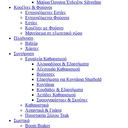
Μαύρα Όργανα Ένδειξης Silverline
Κουζίνες & Φούρνοι
Εντοιχιζόμενες Εστίες
Εντοιχιζόμενοι Φούρνοι
Εστίες
Κουζίνες με Φούρνο
Μαγείρεμα σε εξωτερικό χώρο
Πλοήγηση
Βιβλία
Χάρτες
Συντήρηση
Εργαλεία Καθαρισμού
Αλοιφαδόροι & Εξαρτήματα
Αξεσουάρ Καθαρισμού
Βούρτσες
Εξαρτήματα για Κοντάρια Shurhold
Κοντάρια
Κουβάδες & Εξαρτήματα
Λεπίδες Καθαρισμού
Σφουγγαρίστρες & Σκούπες
Καθαριστικά
Λιπαντικά & Γράσα
Προστασία Ξύλου Teak
Σωστικά
Boom Brakes