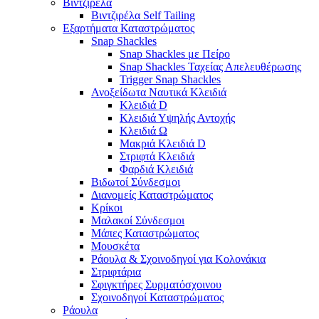
Βιντζιρέλα
Βιντζιρέλα Self Tailing
Εξαρτήματα Καταστρώματος
Snap Shackles
Snap Shackles με Πείρο
Snap Shackles Ταχείας Απελευθέρωσης
Trigger Snap Shackles
Ανοξείδωτα Ναυτικά Κλειδιά
Κλειδιά D
Κλειδιά Υψηλής Αντοχής
Κλειδιά Ω
Μακριά Κλειδιά D
Στριφτά Κλειδιά
Φαρδιά Κλειδιά
Βιδωτοί Σύνδεσμοι
Διανομείς Καταστρώματος
Κρίκοι
Μαλακοί Σύνδεσμοι
Μάπες Καταστρώματος
Μουσκέτα
Ράουλα & Σχοινοδηγοί για Κολονάκια
Στριφτάρια
Σφιγκτήρες Συρματόσχοινου
Σχοινοδηγοί Καταστρώματος
Ράουλα