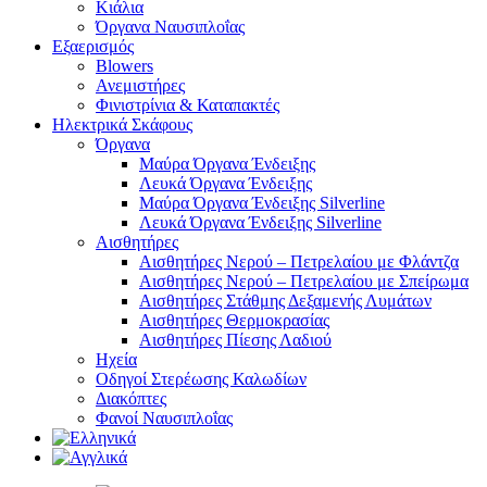
Κιάλια
Όργανα Ναυσιπλοΐας
Εξαερισμός
Blowers
Ανεμιστήρες
Φινιστρίνια & Καταπακτές
Ηλεκτρικά Σκάφους
Όργανα
Μαύρα Όργανα Ένδειξης
Λευκά Όργανα Ένδειξης
Μαύρα Όργανα Ένδειξης Silverline
Λευκά Όργανα Ένδειξης Silverline
Αισθητήρες
Αισθητήρες Νερού – Πετρελαίου με Φλάντζα
Αισθητήρες Νερού – Πετρελαίου με Σπείρωμα
Αισθητήρες Στάθμης Δεξαμενής Λυμάτων
Αισθητήρες Θερμοκρασίας
Αισθητήρες Πίεσης Λαδιού
Ηχεία
Οδηγοί Στερέωσης Καλωδίων
Διακόπτες
Φανοί Ναυσιπλοΐας