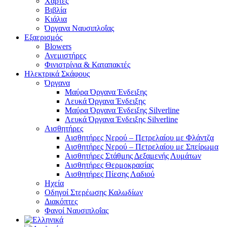
Χάρτες
Βιβλία
Κιάλια
Όργανα Ναυσιπλοΐας
Εξαερισμός
Blowers
Ανεμιστήρες
Φινιστρίνια & Καταπακτές
Ηλεκτρικά Σκάφους
Όργανα
Μαύρα Όργανα Ένδειξης
Λευκά Όργανα Ένδειξης
Μαύρα Όργανα Ένδειξης Silverline
Λευκά Όργανα Ένδειξης Silverline
Αισθητήρες
Αισθητήρες Νερού – Πετρελαίου με Φλάντζα
Αισθητήρες Νερού – Πετρελαίου με Σπείρωμα
Αισθητήρες Στάθμης Δεξαμενής Λυμάτων
Αισθητήρες Θερμοκρασίας
Αισθητήρες Πίεσης Λαδιού
Ηχεία
Οδηγοί Στερέωσης Καλωδίων
Διακόπτες
Φανοί Ναυσιπλοΐας