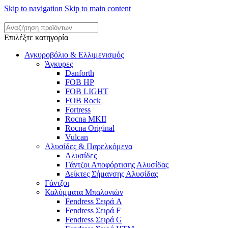
Skip to navigation
Skip to main content
Επιλέξτε κατηγορία
Αγκυροβόλιο & Ελλιμενισμός
Άγκυρες
Danforth
FOB HP
FOB LIGHT
FOB Rock
Fortress
Rocna MKII
Rocna Original
Vulcan
Αλυσίδες & Παρελκόμενα
Αλυσίδες
Γάντζοι Αποφόρτισης Αλυσίδας
Δείκτες Σήμανσης Αλυσίδας
Γάντζοι
Καλύμματα Μπαλονιών
Fendress Σειρά A
Fendress Σειρά F
Fendress Σειρά G