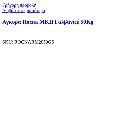
Γρήγορη προβολή
Διαβάστε περισσότερα
Άγκυρα Rocna MKII Γαλβανιζέ 50Kg
SKU:
ROCNARM2050GS