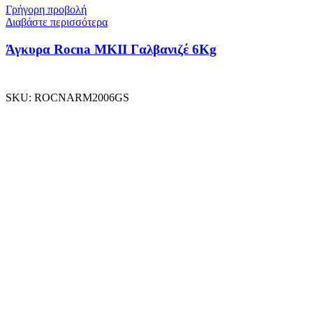
Γρήγορη προβολή
Διαβάστε περισσότερα
Άγκυρα Rocna MKII Γαλβανιζέ 6Kg
SKU:
ROCNARM2006GS