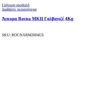
Γρήγορη προβολή
Διαβάστε περισσότερα
Άγκυρα Rocna MKII Γαλβανιζέ 4Kg
SKU:
ROCNARM2004GS