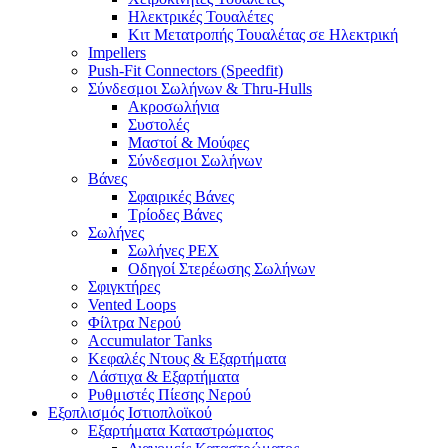
Ηλεκτρικές Τουαλέτες
Κιτ Μετατροπής Τουαλέτας σε Ηλεκτρική
Impellers
Push-Fit Connectors (Speedfit)
Σύνδεσμοι Σωλήνων & Thru-Hulls
Ακροσωλήνια
Συστολές
Μαστοί & Μούφες
Σύνδεσμοι Σωλήνων
Βάνες
Σφαιρικές Βάνες
Τρίοδες Βάνες
Σωλήνες
Σωλήνες PEX
Οδηγοί Στερέωσης Σωλήνων
Σφιγκτήρες
Vented Loops
Φίλτρα Νερού
Accumulator Tanks
Κεφαλές Ντους & Εξαρτήματα
Λάστιχα & Εξαρτήματα
Ρυθμιστές Πίεσης Νερού
Εξοπλισμός Ιστιοπλοϊκού
Εξαρτήματα Καταστρώματος