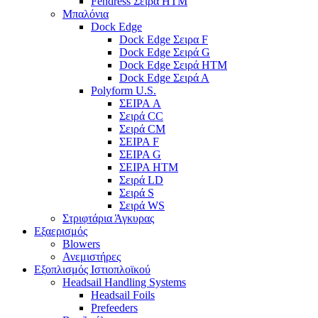
Fendress Σειρά HTM
Μπαλόνια
Dock Edge
Dock Edge Σειρα F
Dock Edge Σειρά G
Dock Edge Σειρά HTM
Dock Edge Σειρά Α
Polyform U.S.
ΣΕΙΡΑ A
Σειρά CC
Σειρά CM
ΣΕΙΡΑ F
ΣΕΙΡΑ G
ΣΕΙΡΑ HTM
Σειρά LD
Σειρά S
Σειρά WS
Στριφτάρια Άγκυρας
Εξαερισμός
Blowers
Ανεμιστήρες
Εξοπλισμός Ιστιοπλοϊκού
Headsail Handling Systems
Headsail Foils
Prefeeders