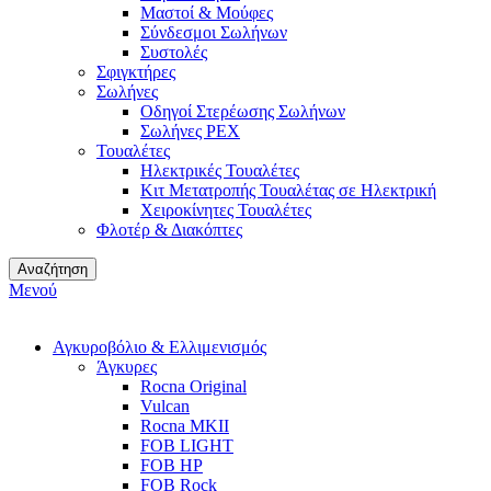
Μαστοί & Μούφες
Σύνδεσμοι Σωλήνων
Συστολές
Σφιγκτήρες
Σωλήνες
Οδηγοί Στερέωσης Σωλήνων
Σωλήνες PEX
Τουαλέτες
Ηλεκτρικές Τουαλέτες
Κιτ Μετατροπής Τουαλέτας σε Ηλεκτρική
Χειροκίνητες Τουαλέτες
Φλοτέρ & Διακόπτες
Αναζήτηση
Μενού
Αγκυροβόλιο & Ελλιμενισμός
Άγκυρες
Rocna Original
Vulcan
Rocna MKII
FOB LIGHT
FOB HP
FOB Rock