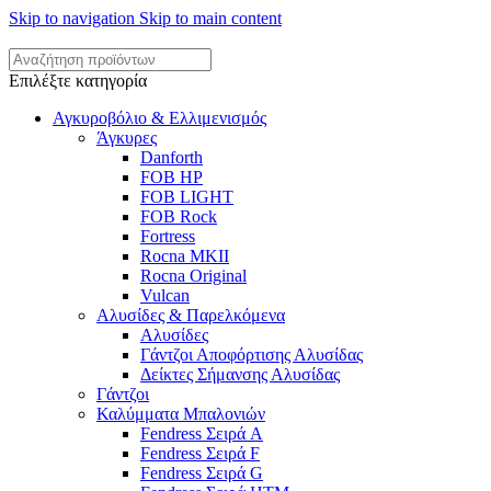
Skip to navigation
Skip to main content
Επιλέξτε κατηγορία
Αγκυροβόλιο & Ελλιμενισμός
Άγκυρες
Danforth
FOB HP
FOB LIGHT
FOB Rock
Fortress
Rocna MKII
Rocna Original
Vulcan
Αλυσίδες & Παρελκόμενα
Αλυσίδες
Γάντζοι Αποφόρτισης Αλυσίδας
Δείκτες Σήμανσης Αλυσίδας
Γάντζοι
Καλύμματα Μπαλονιών
Fendress Σειρά A
Fendress Σειρά F
Fendress Σειρά G