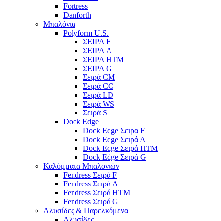
Fortress
Danforth
Μπαλόνια
Polyform U.S.
ΣΕΙΡΑ F
ΣΕΙΡΑ A
ΣΕΙΡΑ HTM
ΣΕΙΡΑ G
Σειρά CM
Σειρά CC
Σειρά LD
Σειρά WS
Σειρά S
Dock Edge
Dock Edge Σειρα F
Dock Edge Σειρά Α
Dock Edge Σειρά HTM
Dock Edge Σειρά G
Καλύμματα Μπαλονιών
Fendress Σειρά F
Fendress Σειρά A
Fendress Σειρά HTM
Fendress Σειρά G
Αλυσίδες & Παρελκόμενα
Αλυσίδες