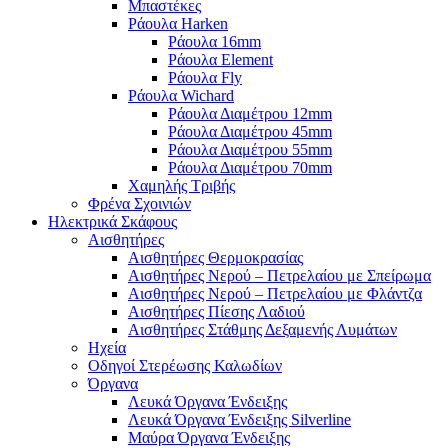
Μπαστέκες
Ράουλα Harken
Ράουλα 16mm
Ράουλα Element
Ράουλα Fly
Ράουλα Wichard
Ράουλα Διαμέτρου 12mm
Ράουλα Διαμέτρου 45mm
Ράουλα Διαμέτρου 55mm
Ράουλα Διαμέτρου 70mm
Χαμηλής Τριβής
Φρένα Σχοινιών
Ηλεκτρικά Σκάφους
Αισθητήρες
Αισθητήρες Θερμοκρασίας
Αισθητήρες Νερού – Πετρελαίου με Σπείρωμα
Αισθητήρες Νερού – Πετρελαίου με Φλάντζα
Αισθητήρες Πίεσης Λαδιού
Αισθητήρες Στάθμης Δεξαμενής Λυμάτων
Ηχεία
Οδηγοί Στερέωσης Καλωδίων
Όργανα
Λευκά Όργανα Ένδειξης
Λευκά Όργανα Ένδειξης Silverline
Μαύρα Όργανα Ένδειξης