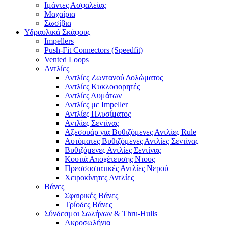
Ιμάντες Ασφαλείας
Μαχαίρια
Σωσίβια
Υδραυλικά Σκάφους
Impellers
Push-Fit Connectors (Speedfit)
Vented Loops
Αντλίες
Αντλίες Ζωντανού Δολώματος
Αντλίες Κυκλοφορητές
Αντλίες Λυμάτων
Αντλίες με Impeller
Αντλίες Πλυσίματος
Αντλίες Σεντίνας
Αξεσουάρ για Βυθιζόμενες Αντλίες Rule
Αυτόματες Βυθιζόμενες Αντλίες Σεντίνας
Βυθιζόμενες Αντλίες Σεντίνας
Κουτιά Αποχέτευσης Ντους
Πρεσσοστατικές Αντλίες Νερού
Χειροκίνητες Αντλίες
Βάνες
Σφαιρικές Βάνες
Τρίοδες Βάνες
Σύνδεσμοι Σωλήνων & Thru-Hulls
Ακροσωλήνια