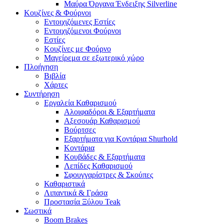
Μαύρα Όργανα Ένδειξης Silverline
Κουζίνες & Φούρνοι
Εντοιχιζόμενες Εστίες
Εντοιχιζόμενοι Φούρνοι
Εστίες
Κουζίνες με Φούρνο
Μαγείρεμα σε εξωτερικό χώρο
Πλοήγηση
Βιβλία
Χάρτες
Συντήρηση
Εργαλεία Καθαρισμού
Αλοιφαδόροι & Εξαρτήματα
Αξεσουάρ Καθαρισμού
Βούρτσες
Εξαρτήματα για Κοντάρια Shurhold
Κοντάρια
Κουβάδες & Εξαρτήματα
Λεπίδες Καθαρισμού
Σφουγγαρίστρες & Σκούπες
Καθαριστικά
Λιπαντικά & Γράσα
Προστασία Ξύλου Teak
Σωστικά
Boom Brakes