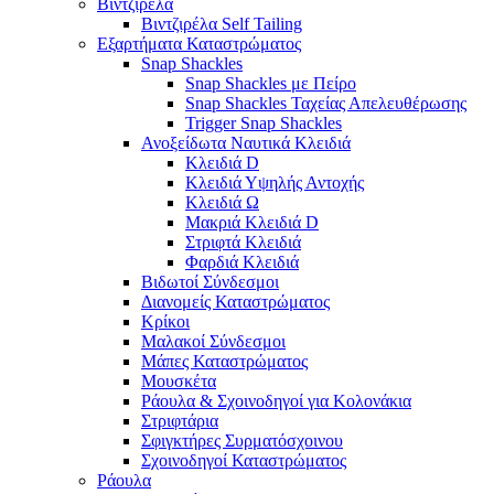
Βιντζιρέλα
Βιντζιρέλα Self Tailing
Εξαρτήματα Καταστρώματος
Snap Shackles
Snap Shackles με Πείρο
Snap Shackles Ταχείας Απελευθέρωσης
Trigger Snap Shackles
Ανοξείδωτα Ναυτικά Κλειδιά
Κλειδιά D
Κλειδιά Υψηλής Αντοχής
Κλειδιά Ω
Μακριά Κλειδιά D
Στριφτά Κλειδιά
Φαρδιά Κλειδιά
Βιδωτοί Σύνδεσμοι
Διανομείς Καταστρώματος
Κρίκοι
Μαλακοί Σύνδεσμοι
Μάπες Καταστρώματος
Μουσκέτα
Ράουλα & Σχοινοδηγοί για Κολονάκια
Στριφτάρια
Σφιγκτήρες Συρματόσχοινου
Σχοινοδηγοί Καταστρώματος
Ράουλα