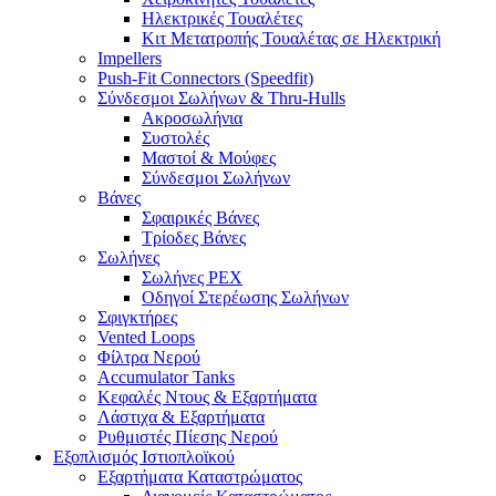
Ηλεκτρικές Τουαλέτες
Κιτ Μετατροπής Τουαλέτας σε Ηλεκτρική
Impellers
Push-Fit Connectors (Speedfit)
Σύνδεσμοι Σωλήνων & Thru-Hulls
Ακροσωλήνια
Συστολές
Μαστοί & Μούφες
Σύνδεσμοι Σωλήνων
Βάνες
Σφαιρικές Βάνες
Τρίοδες Βάνες
Σωλήνες
Σωλήνες PEX
Οδηγοί Στερέωσης Σωλήνων
Σφιγκτήρες
Vented Loops
Φίλτρα Νερού
Accumulator Tanks
Κεφαλές Ντους & Εξαρτήματα
Λάστιχα & Εξαρτήματα
Ρυθμιστές Πίεσης Νερού
Εξοπλισμός Ιστιοπλοϊκού
Εξαρτήματα Καταστρώματος