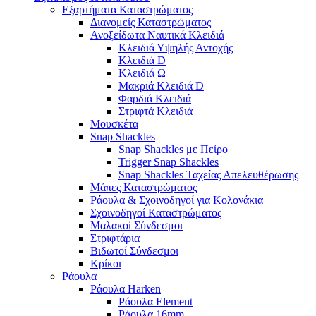
Εξαρτήματα Καταστρώματος
Διανομείς Καταστρώματος
Ανοξείδωτα Ναυτικά Κλειδιά
Κλειδιά Υψηλής Αντοχής
Κλειδιά D
Κλειδιά Ω
Μακριά Κλειδιά D
Φαρδιά Κλειδιά
Στριφτά Κλειδιά
Μουσκέτα
Snap Shackles
Snap Shackles με Πείρο
Trigger Snap Shackles
Snap Shackles Ταχείας Απελευθέρωσης
Μάπες Καταστρώματος
Ράουλα & Σχοινοδηγοί για Κολονάκια
Σχοινοδηγοί Καταστρώματος
Μαλακοί Σύνδεσμοι
Στριφτάρια
Βιδωτοί Σύνδεσμοι
Κρίκοι
Ράουλα
Ράουλα Harken
Ράουλα Element
Ράουλα 16mm