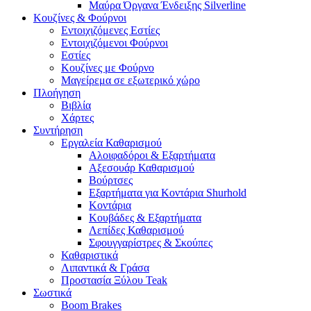
Μαύρα Όργανα Ένδειξης Silverline
Κουζίνες & Φούρνοι
Εντοιχιζόμενες Εστίες
Εντοιχιζόμενοι Φούρνοι
Εστίες
Κουζίνες με Φούρνο
Μαγείρεμα σε εξωτερικό χώρο
Πλοήγηση
Βιβλία
Χάρτες
Συντήρηση
Εργαλεία Καθαρισμού
Αλοιφαδόροι & Εξαρτήματα
Αξεσουάρ Καθαρισμού
Βούρτσες
Εξαρτήματα για Κοντάρια Shurhold
Κοντάρια
Κουβάδες & Εξαρτήματα
Λεπίδες Καθαρισμού
Σφουγγαρίστρες & Σκούπες
Καθαριστικά
Λιπαντικά & Γράσα
Προστασία Ξύλου Teak
Σωστικά
Boom Brakes