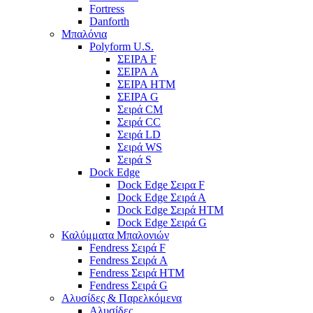
Fortress
Danforth
Μπαλόνια
Polyform U.S.
ΣΕΙΡΑ F
ΣΕΙΡΑ A
ΣΕΙΡΑ HTM
ΣΕΙΡΑ G
Σειρά CM
Σειρά CC
Σειρά LD
Σειρά WS
Σειρά S
Dock Edge
Dock Edge Σειρα F
Dock Edge Σειρά Α
Dock Edge Σειρά HTM
Dock Edge Σειρά G
Καλύμματα Μπαλονιών
Fendress Σειρά F
Fendress Σειρά A
Fendress Σειρά HTM
Fendress Σειρά G
Αλυσίδες & Παρελκόμενα
Αλυσίδες