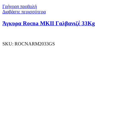
Γρήγορη προβολή
Διαβάστε περισσότερα
Άγκυρα Rocna MKII Γαλβανιζέ 33Kg
SKU:
ROCNARM2033GS