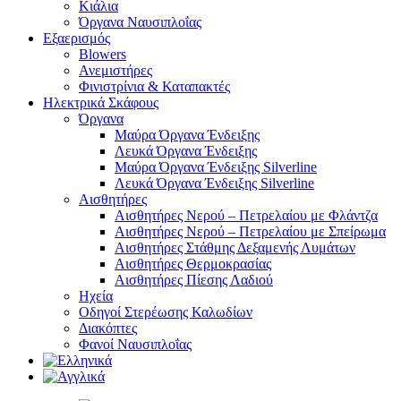
Κιάλια
Όργανα Ναυσιπλοΐας
Εξαερισμός
Blowers
Ανεμιστήρες
Φινιστρίνια & Καταπακτές
Ηλεκτρικά Σκάφους
Όργανα
Μαύρα Όργανα Ένδειξης
Λευκά Όργανα Ένδειξης
Μαύρα Όργανα Ένδειξης Silverline
Λευκά Όργανα Ένδειξης Silverline
Αισθητήρες
Αισθητήρες Νερού – Πετρελαίου με Φλάντζα
Αισθητήρες Νερού – Πετρελαίου με Σπείρωμα
Αισθητήρες Στάθμης Δεξαμενής Λυμάτων
Αισθητήρες Θερμοκρασίας
Αισθητήρες Πίεσης Λαδιού
Ηχεία
Οδηγοί Στερέωσης Καλωδίων
Διακόπτες
Φανοί Ναυσιπλοΐας