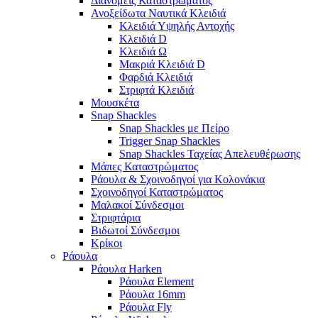
Διανομείς Καταστρώματος
Ανοξείδωτα Ναυτικά Κλειδιά
Κλειδιά Υψηλής Αντοχής
Κλειδιά D
Κλειδιά Ω
Μακριά Κλειδιά D
Φαρδιά Κλειδιά
Στριφτά Κλειδιά
Μουσκέτα
Snap Shackles
Snap Shackles με Πείρο
Trigger Snap Shackles
Snap Shackles Ταχείας Απελευθέρωσης
Μάπες Καταστρώματος
Ράουλα & Σχοινοδηγοί για Κολονάκια
Σχοινοδηγοί Καταστρώματος
Μαλακοί Σύνδεσμοι
Στριφτάρια
Βιδωτοί Σύνδεσμοι
Κρίκοι
Ράουλα
Ράουλα Harken
Ράουλα Element
Ράουλα 16mm
Ράουλα Fly