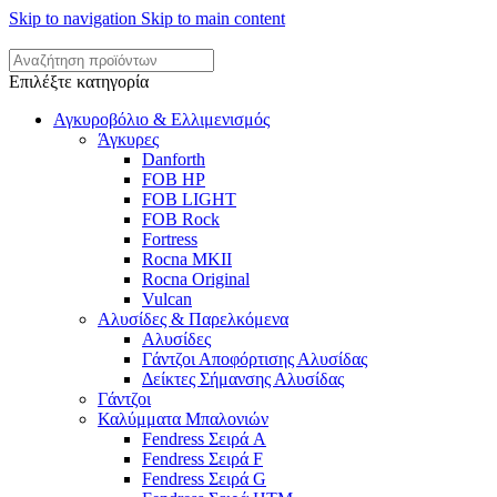
Skip to navigation
Skip to main content
Επιλέξτε κατηγορία
Αγκυροβόλιο & Ελλιμενισμός
Άγκυρες
Danforth
FOB HP
FOB LIGHT
FOB Rock
Fortress
Rocna MKII
Rocna Original
Vulcan
Αλυσίδες & Παρελκόμενα
Αλυσίδες
Γάντζοι Αποφόρτισης Αλυσίδας
Δείκτες Σήμανσης Αλυσίδας
Γάντζοι
Καλύμματα Μπαλονιών
Fendress Σειρά A
Fendress Σειρά F
Fendress Σειρά G