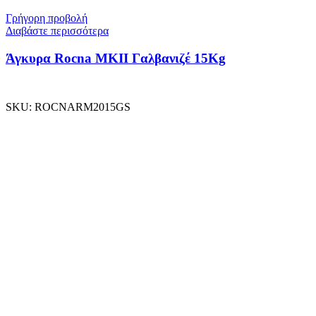
Γρήγορη προβολή
Διαβάστε περισσότερα
Άγκυρα Rocna MKII Γαλβανιζέ 15Kg
SKU:
ROCNARM2015GS