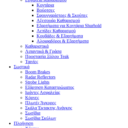
Κοντάρια
Βούρτσες
Σφουγγαρίστρες & Σκούπες
Αξεσουάρ Καθαρισμού
Εξαρτήματα για Κοντάρια Shurhold
Λεπίδες Καθαρισμού
Κουβάδες & Εξαρτήματα
Αλοιφαδόροι & Εξαρτήματα
Καθαριστικά
Λιπαντικά & Γράσα
Προστασία Ξύλου Teak
Ταινίες
Σωστικά
Boom Brakes
Radar Reflectors
Strobe Lights
Εξάρτηση Καταστρώματος
Ιμάντες Ασφαλείας
Κόρνες
Πλωτές Άγκυρες
Σκάλα Έκτακτης Ανάγκης
Σωσίβια
Σωσίβια Σκύλων
Πλοήγηση