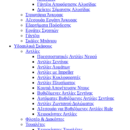
Γάντζοι Αποφόρτισης Αλυσίδας
Δείκτες Σήμανσης Αλυσίδας
Στριφτάρια Άγκυρας
Αξεσουάρ Εργάτη Άγκυρας
Εξαρτήματα Πρόσδεσης
Εργάτες Σχοινιών
Γάντζοι
Σκάλες Μπάνιου
Υδραυλικά Σκάφους
Αντλίες
Πρεσσοστατικές Αντλίες Νερού
Αντλίες Σεντίνας
Αντλίες Λυμάτων
Αντλίες με Impeller
Αντλίες Κυκλοφορητές
Αντλίες Πλυσίματος
Κουτιά Αποχέτευσης Ντους
Βυθιζόμενες Αντλίες Σεντίνας
Αυτόματες Βυθιζόμενες Αντλίες Σεντίνας
Αντλίες Ζωντανού Δολώματος
Αξεσουάρ για Βυθιζόμενες Αντλίες Rule
Χειροκίνητες Αντλίες
Φλοτέρ & Διακόπτες
Τουαλέτες
Χειροκίνητες Τουαλέτες