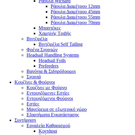
Ράουλα Wichard
Ράουλα Διαμέτρου 12mm
Ράουλα Διαμέτρου 45mm
Ράουλα Διαμέτρου 55mm
Ράουλα Διαμέτρου 70mm
Μπαστέκες
Χαμηλής Τριβής
Βιντζιρέλα
Βιντζιρέλα Self Tailing
Φρένα Σχοινιών
Headsail Handling Systems
Headsail Foils
Prefeeders
Βαγόνια & Σιδηρόδρομοι
Σχοινιά
Κουζίνες & Φούρνοι
Κουζίνες με Φούρνο
Εντοιχιζόμενες Εστίες
Εντοιχιζόμενοι Φούρνοι
Εστίες
Μαγείρεμα σε εξωτερικό χώρο
Εξαρτήματα Εγκατάστασης
Συντήρηση
Εργαλεία Καθαρισμού
Κοντάρια