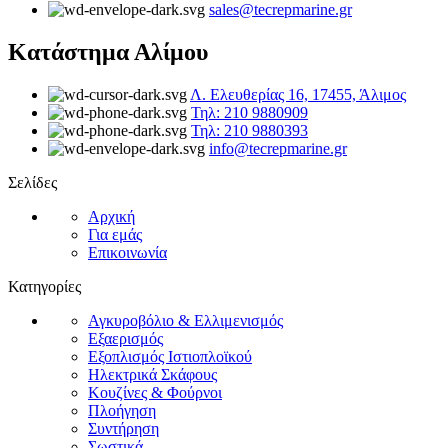
sales@tecrepmarine.gr
Κατάστημα Αλίμου
Λ. Ελευθερίας 16, 17455, Άλιμος
Τηλ: 210 9880909
Τηλ: 210 9880393
info@tecrepmarine.gr
Σελίδες
Αρχική
Για εμάς
Επικοινωνία
Κατηγορίες
Αγκυροβόλιο & Ελλιμενισμός
Εξαερισμός
Εξοπλισμός Ιστιοπλοϊκού
Ηλεκτρικά Σκάφους
Κουζίνες & Φούρνοι
Πλοήγηση
Συντήρηση
Σωστικά