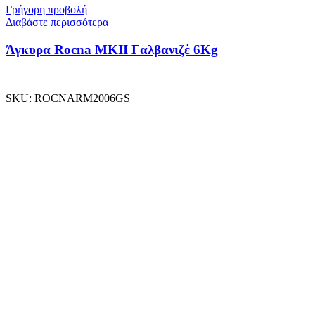
Γρήγορη προβολή
Διαβάστε περισσότερα
Άγκυρα Rocna MKII Γαλβανιζέ 6Kg
SKU:
ROCNARM2006GS