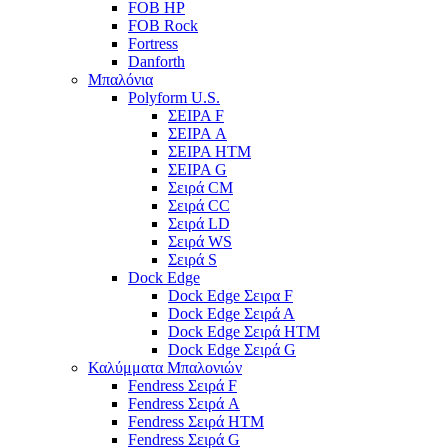
FOB HP
FOB Rock
Fortress
Danforth
Μπαλόνια
Polyform U.S.
ΣΕΙΡΑ F
ΣΕΙΡΑ A
ΣΕΙΡΑ HTM
ΣΕΙΡΑ G
Σειρά CM
Σειρά CC
Σειρά LD
Σειρά WS
Σειρά S
Dock Edge
Dock Edge Σειρα F
Dock Edge Σειρά Α
Dock Edge Σειρά HTM
Dock Edge Σειρά G
Καλύμματα Μπαλονιών
Fendress Σειρά F
Fendress Σειρά A
Fendress Σειρά HTM
Fendress Σειρά G