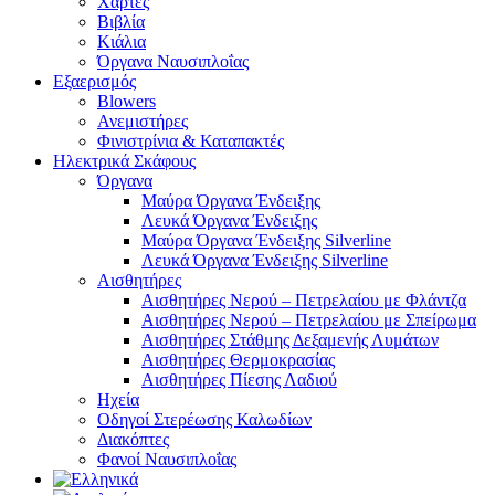
Χάρτες
Βιβλία
Κιάλια
Όργανα Ναυσιπλοΐας
Εξαερισμός
Blowers
Ανεμιστήρες
Φινιστρίνια & Καταπακτές
Ηλεκτρικά Σκάφους
Όργανα
Μαύρα Όργανα Ένδειξης
Λευκά Όργανα Ένδειξης
Μαύρα Όργανα Ένδειξης Silverline
Λευκά Όργανα Ένδειξης Silverline
Αισθητήρες
Αισθητήρες Νερού – Πετρελαίου με Φλάντζα
Αισθητήρες Νερού – Πετρελαίου με Σπείρωμα
Αισθητήρες Στάθμης Δεξαμενής Λυμάτων
Αισθητήρες Θερμοκρασίας
Αισθητήρες Πίεσης Λαδιού
Ηχεία
Οδηγοί Στερέωσης Καλωδίων
Διακόπτες
Φανοί Ναυσιπλοΐας