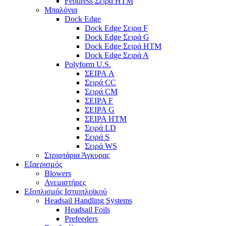
Fendress Σειρά HTM
Μπαλόνια
Dock Edge
Dock Edge Σειρα F
Dock Edge Σειρά G
Dock Edge Σειρά HTM
Dock Edge Σειρά Α
Polyform U.S.
ΣΕΙΡΑ A
Σειρά CC
Σειρά CM
ΣΕΙΡΑ F
ΣΕΙΡΑ G
ΣΕΙΡΑ HTM
Σειρά LD
Σειρά S
Σειρά WS
Στριφτάρια Άγκυρας
Εξαερισμός
Blowers
Ανεμιστήρες
Εξοπλισμός Ιστιοπλοϊκού
Headsail Handling Systems
Headsail Foils
Prefeeders