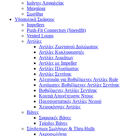
Ιμάντες Ασφαλείας
Μαχαίρια
Σωσίβια
Υδραυλικά Σκάφους
Impellers
Push-Fit Connectors (Speedfit)
Vented Loops
Αντλίες
Αντλίες Ζωντανού Δολώματος
Αντλίες Κυκλοφορητές
Αντλίες Λυμάτων
Αντλίες με Impeller
Αντλίες Πλυσίματος
Αντλίες Σεντίνας
Αξεσουάρ για Βυθιζόμενες Αντλίες Rule
Αυτόματες Βυθιζόμενες Αντλίες Σεντίνας
Βυθιζόμενες Αντλίες Σεντίνας
Κουτιά Αποχέτευσης Ντους
Πρεσσοστατικές Αντλίες Νερού
Χειροκίνητες Αντλίες
Βάνες
Σφαιρικές Βάνες
Τρίοδες Βάνες
Σύνδεσμοι Σωλήνων & Thru-Hulls
Ακροσωλήνια