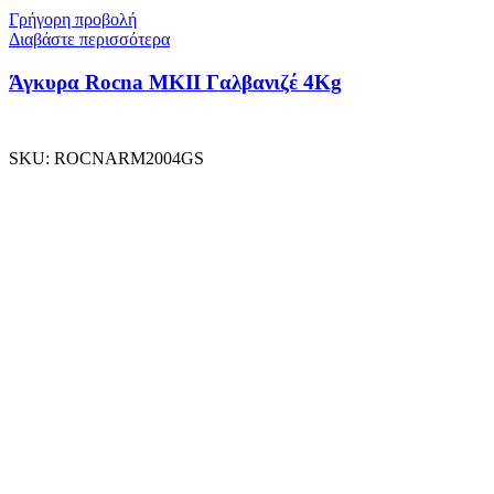
Γρήγορη προβολή
Διαβάστε περισσότερα
Άγκυρα Rocna MKII Γαλβανιζέ 4Kg
SKU:
ROCNARM2004GS