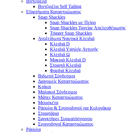
Βιντζιρέλα
Βιντζιρέλα Self Tailing
Εξαρτήματα Καταστρώματος
Snap Shackles
Snap Shackles με Πείρο
Snap Shackles Ταχείας Απελευθέρωσης
Trigger Snap Shackles
Ανοξείδωτα Ναυτικά Κλειδιά
Κλειδιά D
Κλειδιά Υψηλής Αντοχής
Κλειδιά Ω
Μακριά Κλειδιά D
Στριφτά Κλειδιά
Φαρδιά Κλειδιά
Βιδωτοί Σύνδεσμοι
Διανομείς Καταστρώματος
Κρίκοι
Μαλακοί Σύνδεσμοι
Μάπες Καταστρώματος
Μουσκέτα
Ράουλα & Σχοινοδηγοί για Κολονάκια
Στριφτάρια
Σφιγκτήρες Συρματόσχοινου
Σχοινοδηγοί Καταστρώματος
Ράουλα