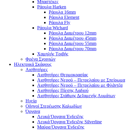
Μπαστέκες
Ράουλα Harken
Ράουλα 16mm
Ράουλα Element
Ράουλα Fly
Ράουλα Wichard
Ράουλα Διαμέτρου 12mm
Ράουλα Διαμέτρου 45mm
Ράουλα Διαμέτρου 55mm
Ράουλα Διαμέτρου 70mm
Χαμηλής Τριβής
Φρένα Σχοινιών
Ηλεκτρικά Σκάφους
Αισθητήρες
Αισθητήρες Θερμοκρασίας
Αισθητήρες Νερού – Πετρελαίου με Σπείρωμα
Αισθητήρες Νερού – Πετρελαίου με Φλάντζα
Αισθητήρες Πίεσης Λαδιού
Αισθητήρες Στάθμης Δεξαμενής Λυμάτων
Ηχεία
Οδηγοί Στερέωσης Καλωδίων
Όργανα
Λευκά Όργανα Ένδειξης
Λευκά Όργανα Ένδειξης Silverline
Μαύρα Όργανα Ένδειξης