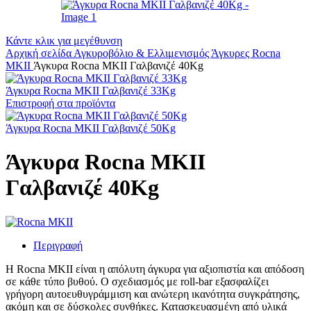
Κάντε κλικ για μεγέθυνση
Αρχική σελίδα
Αγκυροβόλιο & Ελλιμενισμός
Άγκυρες
Rocna
MKII
Άγκυρα Rocna MKII Γαλβανιζέ 40Kg
Άγκυρα Rocna MKII Γαλβανιζέ 33Kg
Επιστροφή στα προϊόντα
Άγκυρα Rocna MKII Γαλβανιζέ 50Kg
Άγκυρα Rocna MKII
Γαλβανιζέ 40Kg
Περιγραφή
Η Rocna MKII είναι η απόλυτη άγκυρα για αξιοπιστία και απόδοση
σε κάθε τύπο βυθού. Ο σχεδιασμός με roll-bar εξασφαλίζει
γρήγορη αυτοευθυγράμμιση και ανώτερη ικανότητα συγκράτησης,
ακόμη και σε δύσκολες συνθήκες. Κατασκευασμένη από υλικά