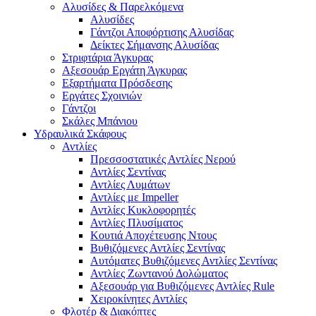
Αλυσίδες & Παρελκόμενα
Αλυσίδες
Γάντζοι Αποφόρτισης Αλυσίδας
Δείκτες Σήμανσης Αλυσίδας
Στριφτάρια Άγκυρας
Αξεσουάρ Εργάτη Άγκυρας
Εξαρτήματα Πρόσδεσης
Εργάτες Σχοινιών
Γάντζοι
Σκάλες Μπάνιου
Υδραυλικά Σκάφους
Αντλίες
Πρεσσοστατικές Αντλίες Νερού
Αντλίες Σεντίνας
Αντλίες Λυμάτων
Αντλίες με Impeller
Αντλίες Κυκλοφορητές
Αντλίες Πλυσίματος
Κουτιά Αποχέτευσης Ντους
Βυθιζόμενες Αντλίες Σεντίνας
Αυτόματες Βυθιζόμενες Αντλίες Σεντίνας
Αντλίες Ζωντανού Δολώματος
Αξεσουάρ για Βυθιζόμενες Αντλίες Rule
Χειροκίνητες Αντλίες
Φλοτέρ & Διακόπτες