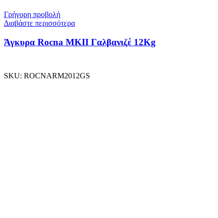
Γρήγορη προβολή
Διαβάστε περισσότερα
Άγκυρα Rocna MKII Γαλβανιζέ 12Kg
SKU:
ROCNARM2012GS