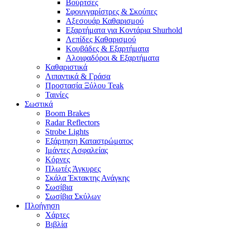
Βούρτσες
Σφουγγαρίστρες & Σκούπες
Αξεσουάρ Καθαρισμού
Εξαρτήματα για Κοντάρια Shurhold
Λεπίδες Καθαρισμού
Κουβάδες & Εξαρτήματα
Αλοιφαδόροι & Εξαρτήματα
Καθαριστικά
Λιπαντικά & Γράσα
Προστασία Ξύλου Teak
Ταινίες
Σωστικά
Boom Brakes
Radar Reflectors
Strobe Lights
Εξάρτηση Καταστρώματος
Ιμάντες Ασφαλείας
Κόρνες
Πλωτές Άγκυρες
Σκάλα Έκτακτης Ανάγκης
Σωσίβια
Σωσίβια Σκύλων
Πλοήγηση
Χάρτες
Βιβλία