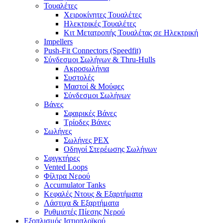
Τουαλέτες
Χειροκίνητες Τουαλέτες
Ηλεκτρικές Τουαλέτες
Κιτ Μετατροπής Τουαλέτας σε Ηλεκτρική
Impellers
Push-Fit Connectors (Speedfit)
Σύνδεσμοι Σωλήνων & Thru-Hulls
Ακροσωλήνια
Συστολές
Μαστοί & Μούφες
Σύνδεσμοι Σωλήνων
Βάνες
Σφαιρικές Βάνες
Τρίοδες Βάνες
Σωλήνες
Σωλήνες PEX
Οδηγοί Στερέωσης Σωλήνων
Σφιγκτήρες
Vented Loops
Φίλτρα Νερού
Accumulator Tanks
Κεφαλές Ντους & Εξαρτήματα
Λάστιχα & Εξαρτήματα
Ρυθμιστές Πίεσης Νερού
Εξοπλισμός Ιστιοπλοϊκού