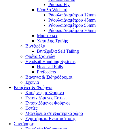
Ράουλα Fly
Ράουλα Wichard
Ράουλα Διαμέτρου 12mm
Ράουλα Διαμέτρου 45mm
Ράουλα Διαμέτρου 55mm
Ράουλα Διαμέτρου 70mm
Μπαστέκες
Χαμηλής Τριβής
Βιντζιρέλα
Βιντζιρέλα Self Tailing
Φρένα Σχοινιών
Headsail Handling Systems
Headsail Foils
Prefeeders
Βαγόνια & Σιδηρόδρομοι
Σχοινιά
Κουζίνες & Φούρνοι
Κουζίνες με Φούρνο
Εντοιχιζόμενες Εστίες
Εντοιχιζόμενοι Φούρνοι
Εστίες
Μαγείρεμα σε εξωτερικό χώρο
Εξαρτήματα Εγκατάστασης
Συντήρηση
Εργαλεία Καθαρισμού