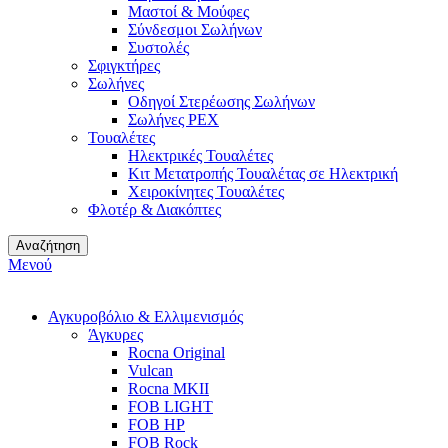
Μαστοί & Μούφες
Σύνδεσμοι Σωλήνων
Συστολές
Σφιγκτήρες
Σωλήνες
Οδηγοί Στερέωσης Σωλήνων
Σωλήνες PEX
Τουαλέτες
Ηλεκτρικές Τουαλέτες
Κιτ Μετατροπής Τουαλέτας σε Ηλεκτρική
Χειροκίνητες Τουαλέτες
Φλοτέρ & Διακόπτες
Αναζήτηση
Μενού
Αγκυροβόλιο & Ελλιμενισμός
Άγκυρες
Rocna Original
Vulcan
Rocna MKII
FOB LIGHT
FOB HP
FOB Rock