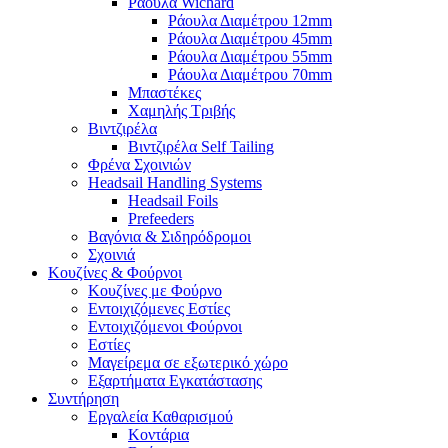
Ράουλα Wichard
Ράουλα Διαμέτρου 12mm
Ράουλα Διαμέτρου 45mm
Ράουλα Διαμέτρου 55mm
Ράουλα Διαμέτρου 70mm
Μπαστέκες
Χαμηλής Τριβής
Βιντζιρέλα
Βιντζιρέλα Self Tailing
Φρένα Σχοινιών
Headsail Handling Systems
Headsail Foils
Prefeeders
Βαγόνια & Σιδηρόδρομοι
Σχοινιά
Κουζίνες & Φούρνοι
Κουζίνες με Φούρνο
Εντοιχιζόμενες Εστίες
Εντοιχιζόμενοι Φούρνοι
Εστίες
Μαγείρεμα σε εξωτερικό χώρο
Εξαρτήματα Εγκατάστασης
Συντήρηση
Εργαλεία Καθαρισμού
Κοντάρια