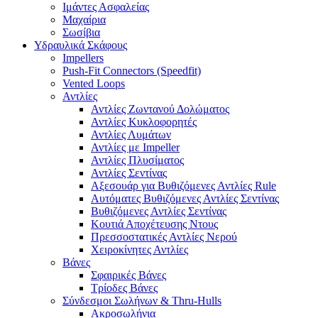
Ιμάντες Ασφαλείας
Μαχαίρια
Σωσίβια
Υδραυλικά Σκάφους
Impellers
Push-Fit Connectors (Speedfit)
Vented Loops
Αντλίες
Αντλίες Ζωντανού Δολώματος
Αντλίες Κυκλοφορητές
Αντλίες Λυμάτων
Αντλίες με Impeller
Αντλίες Πλυσίματος
Αντλίες Σεντίνας
Αξεσουάρ για Βυθιζόμενες Αντλίες Rule
Αυτόματες Βυθιζόμενες Αντλίες Σεντίνας
Βυθιζόμενες Αντλίες Σεντίνας
Κουτιά Αποχέτευσης Ντους
Πρεσσοστατικές Αντλίες Νερού
Χειροκίνητες Αντλίες
Βάνες
Σφαιρικές Βάνες
Τρίοδες Βάνες
Σύνδεσμοι Σωλήνων & Thru-Hulls
Ακροσωλήνια