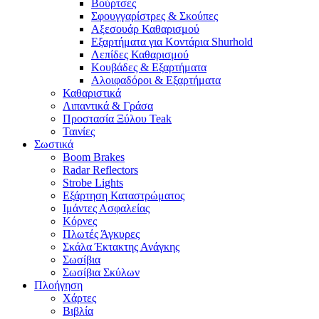
Βούρτσες
Σφουγγαρίστρες & Σκούπες
Αξεσουάρ Καθαρισμού
Εξαρτήματα για Κοντάρια Shurhold
Λεπίδες Καθαρισμού
Κουβάδες & Εξαρτήματα
Αλοιφαδόροι & Εξαρτήματα
Καθαριστικά
Λιπαντικά & Γράσα
Προστασία Ξύλου Teak
Ταινίες
Σωστικά
Boom Brakes
Radar Reflectors
Strobe Lights
Εξάρτηση Καταστρώματος
Ιμάντες Ασφαλείας
Κόρνες
Πλωτές Άγκυρες
Σκάλα Έκτακτης Ανάγκης
Σωσίβια
Σωσίβια Σκύλων
Πλοήγηση
Χάρτες
Βιβλία