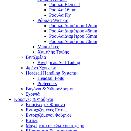
Ράουλα Element
Ράουλα 16mm
Ράουλα Fly
Ράουλα Wichard
Ράουλα Διαμέτρου 12mm
Ράουλα Διαμέτρου 45mm
Ράουλα Διαμέτρου 55mm
Ράουλα Διαμέτρου 70mm
Μπαστέκες
Χαμηλής Τριβής
Βιντζιρέλα
Βιντζιρέλα Self Tailing
Φρένα Σχοινιών
Headsail Handling Systems
Headsail Foils
Prefeeders
Βαγόνια & Σιδηρόδρομοι
Σχοινιά
Κουζίνες & Φούρνοι
Κουζίνες με Φούρνο
Εντοιχιζόμενες Εστίες
Εντοιχιζόμενοι Φούρνοι
Εστίες
Μαγείρεμα σε εξωτερικό χώρο
Εξαρτήματα Εγκατάστασης