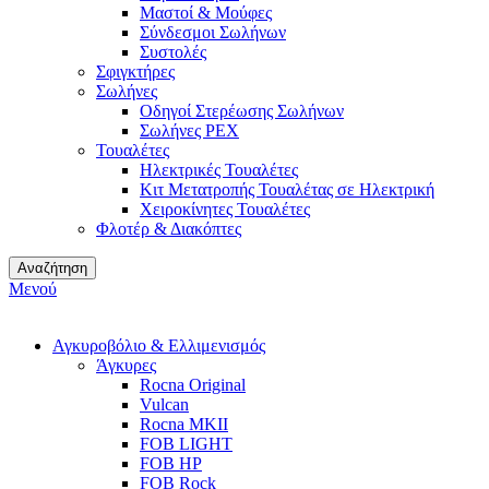
Μαστοί & Μούφες
Σύνδεσμοι Σωλήνων
Συστολές
Σφιγκτήρες
Σωλήνες
Οδηγοί Στερέωσης Σωλήνων
Σωλήνες PEX
Τουαλέτες
Ηλεκτρικές Τουαλέτες
Κιτ Μετατροπής Τουαλέτας σε Ηλεκτρική
Χειροκίνητες Τουαλέτες
Φλοτέρ & Διακόπτες
Αναζήτηση
Μενού
Αγκυροβόλιο & Ελλιμενισμός
Άγκυρες
Rocna Original
Vulcan
Rocna MKII
FOB LIGHT
FOB HP
FOB Rock