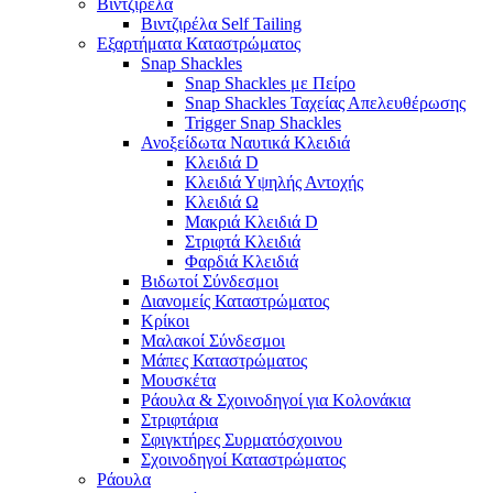
Βιντζιρέλα
Βιντζιρέλα Self Tailing
Εξαρτήματα Καταστρώματος
Snap Shackles
Snap Shackles με Πείρο
Snap Shackles Ταχείας Απελευθέρωσης
Trigger Snap Shackles
Ανοξείδωτα Ναυτικά Κλειδιά
Κλειδιά D
Κλειδιά Υψηλής Αντοχής
Κλειδιά Ω
Μακριά Κλειδιά D
Στριφτά Κλειδιά
Φαρδιά Κλειδιά
Βιδωτοί Σύνδεσμοι
Διανομείς Καταστρώματος
Κρίκοι
Μαλακοί Σύνδεσμοι
Μάπες Καταστρώματος
Μουσκέτα
Ράουλα & Σχοινοδηγοί για Κολονάκια
Στριφτάρια
Σφιγκτήρες Συρματόσχοινου
Σχοινοδηγοί Καταστρώματος
Ράουλα