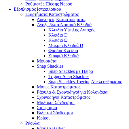
Ρυθμιστές Πίεσης Νερού
Εξοπλισμός Ιστιοπλοϊκού
Εξαρτήματα Καταστρώματος
Διανομείς Καταστρώματος
Ανοξείδωτα Ναυτικά Κλειδιά
Κλειδιά Υψηλής Αντοχής
Κλειδιά D
Κλειδιά Ω
Μακριά Κλειδιά D
Φαρδιά Κλειδιά
Στριφτά Κλειδιά
Μουσκέτα
Snap Shackles
Snap Shackles με Πείρο
Trigger Snap Shackles
Snap Shackles Ταχείας Απελευθέρωσης
Μάπες Καταστρώματος
Ράουλα & Σχοινοδηγοί για Κολονάκια
Σχοινοδηγοί Καταστρώματος
Μαλακοί Σύνδεσμοι
Στριφτάρια
Βιδωτοί Σύνδεσμοι
Κρίκοι
Ράουλα
Ράουλα Harken