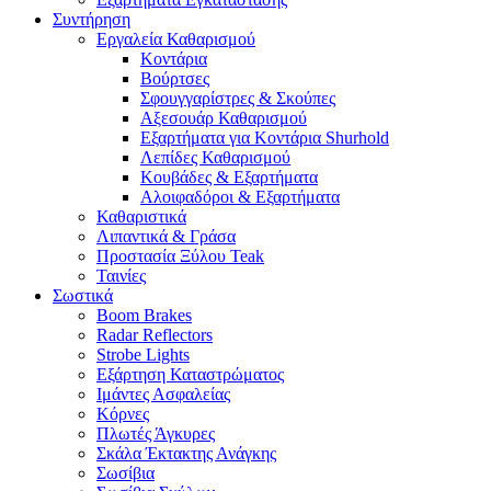
Συντήρηση
Εργαλεία Καθαρισμού
Κοντάρια
Βούρτσες
Σφουγγαρίστρες & Σκούπες
Αξεσουάρ Καθαρισμού
Εξαρτήματα για Κοντάρια Shurhold
Λεπίδες Καθαρισμού
Κουβάδες & Εξαρτήματα
Αλοιφαδόροι & Εξαρτήματα
Καθαριστικά
Λιπαντικά & Γράσα
Προστασία Ξύλου Teak
Ταινίες
Σωστικά
Boom Brakes
Radar Reflectors
Strobe Lights
Εξάρτηση Καταστρώματος
Ιμάντες Ασφαλείας
Κόρνες
Πλωτές Άγκυρες
Σκάλα Έκτακτης Ανάγκης
Σωσίβια