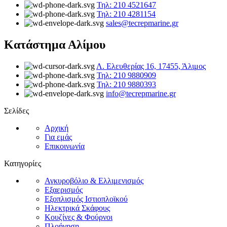
Τηλ: 210 4521647
Τηλ: 210 4281154
sales@tecrepmarine.gr
Κατάστημα Αλίμου
Λ. Ελευθερίας 16, 17455, Άλιμος
Τηλ: 210 9880909
Τηλ: 210 9880393
info@tecrepmarine.gr
Σελίδες
Αρχική
Για εμάς
Επικοινωνία
Κατηγορίες
Αγκυροβόλιο & Ελλιμενισμός
Εξαερισμός
Εξοπλισμός Ιστιοπλοϊκού
Ηλεκτρικά Σκάφους
Κουζίνες & Φούρνοι
Πλοήγηση