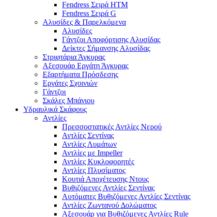
Fendress Σειρά HTM
Fendress Σειρά G
Αλυσίδες & Παρελκόμενα
Αλυσίδες
Γάντζοι Αποφόρτισης Αλυσίδας
Δείκτες Σήμανσης Αλυσίδας
Στριφτάρια Άγκυρας
Αξεσουάρ Εργάτη Άγκυρας
Εξαρτήματα Πρόσδεσης
Εργάτες Σχοινιών
Γάντζοι
Σκάλες Μπάνιου
Υδραυλικά Σκάφους
Αντλίες
Πρεσσοστατικές Αντλίες Νερού
Αντλίες Σεντίνας
Αντλίες Λυμάτων
Αντλίες με Impeller
Αντλίες Κυκλοφορητές
Αντλίες Πλυσίματος
Κουτιά Αποχέτευσης Ντους
Βυθιζόμενες Αντλίες Σεντίνας
Αυτόματες Βυθιζόμενες Αντλίες Σεντίνας
Αντλίες Ζωντανού Δολώματος
Αξεσουάρ για Βυθιζόμενες Αντλίες Rule