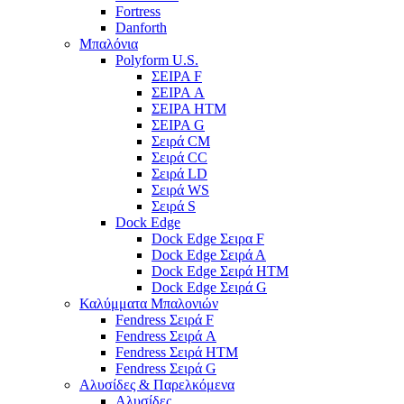
Fortress
Danforth
Μπαλόνια
Polyform U.S.
ΣΕΙΡΑ F
ΣΕΙΡΑ A
ΣΕΙΡΑ HTM
ΣΕΙΡΑ G
Σειρά CM
Σειρά CC
Σειρά LD
Σειρά WS
Σειρά S
Dock Edge
Dock Edge Σειρα F
Dock Edge Σειρά Α
Dock Edge Σειρά HTM
Dock Edge Σειρά G
Καλύμματα Μπαλονιών
Fendress Σειρά F
Fendress Σειρά A
Fendress Σειρά HTM
Fendress Σειρά G
Αλυσίδες & Παρελκόμενα
Αλυσίδες