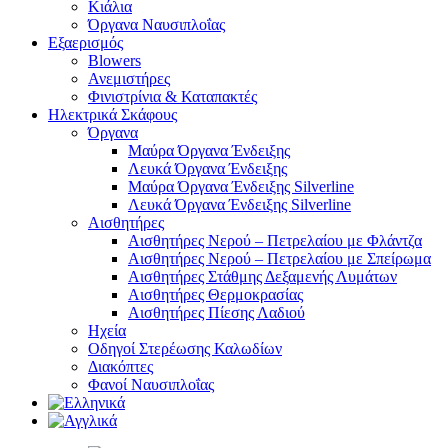
Κιάλια
Όργανα Ναυσιπλοΐας
Εξαερισμός
Blowers
Ανεμιστήρες
Φινιστρίνια & Καταπακτές
Ηλεκτρικά Σκάφους
Όργανα
Μαύρα Όργανα Ένδειξης
Λευκά Όργανα Ένδειξης
Μαύρα Όργανα Ένδειξης Silverline
Λευκά Όργανα Ένδειξης Silverline
Αισθητήρες
Αισθητήρες Νερού – Πετρελαίου με Φλάντζα
Αισθητήρες Νερού – Πετρελαίου με Σπείρωμα
Αισθητήρες Στάθμης Δεξαμενής Λυμάτων
Αισθητήρες Θερμοκρασίας
Αισθητήρες Πίεσης Λαδιού
Ηχεία
Οδηγοί Στερέωσης Καλωδίων
Διακόπτες
Φανοί Ναυσιπλοΐας