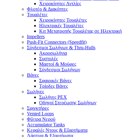
Χειροκίνητες Αντλίες
Φλοτέρ & Διακόπτες
Τουαλέτες
Χειροκίνητες Τουαλέτες
Ηλεκτρικές Τουαλέτες
Κιτ Μετατροπής Τουαλέτας σε Ηλεκτρική
Impellers
Push-Fit Connectors (Speedfit)
Σύνδεσμοι Σωλήνων & Thru-Hulls
Ακροσωλήνια
Συστολές
Μαστοί & Μούφες
Σύνδεσμοι Σωλήνων
Βάνες
Σφαιρικές Βάνες
Τρίοδες Βάνες
Σωλήνες
Σωλήνες PEX
Οδηγοί Στερέωσης Σωλήνων
Σφιγκτήρες
Vented Loops
Φίλτρα Νερού
Accumulator Tanks
Κεφαλές Ντους & Εξαρτήματα
Λάστιχα & Εξαρτήματα