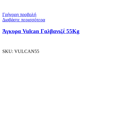
Γρήγορη προβολή
Διαβάστε περισσότερα
Άγκυρα Vulcan Γαλβανιζέ 55Kg
SKU:
VULCAN55