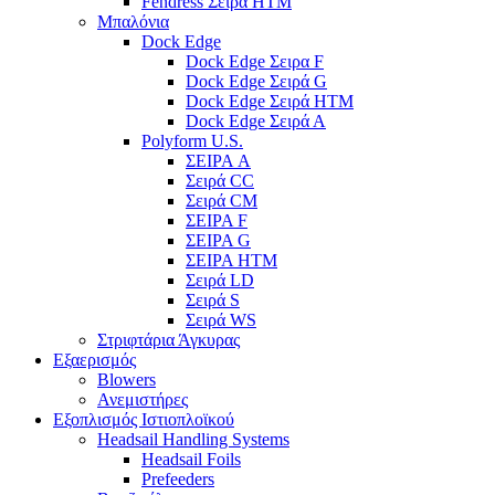
Fendress Σειρά HTM
Μπαλόνια
Dock Edge
Dock Edge Σειρα F
Dock Edge Σειρά G
Dock Edge Σειρά HTM
Dock Edge Σειρά Α
Polyform U.S.
ΣΕΙΡΑ A
Σειρά CC
Σειρά CM
ΣΕΙΡΑ F
ΣΕΙΡΑ G
ΣΕΙΡΑ HTM
Σειρά LD
Σειρά S
Σειρά WS
Στριφτάρια Άγκυρας
Εξαερισμός
Blowers
Ανεμιστήρες
Εξοπλισμός Ιστιοπλοϊκού
Headsail Handling Systems
Headsail Foils
Prefeeders