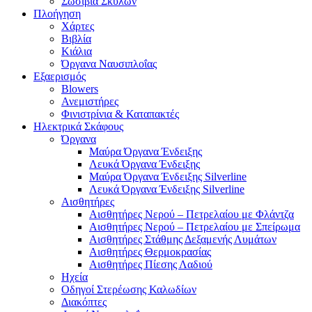
Σωσίβια Σκύλων
Πλοήγηση
Χάρτες
Βιβλία
Κιάλια
Όργανα Ναυσιπλοΐας
Εξαερισμός
Blowers
Ανεμιστήρες
Φινιστρίνια & Καταπακτές
Ηλεκτρικά Σκάφους
Όργανα
Μαύρα Όργανα Ένδειξης
Λευκά Όργανα Ένδειξης
Μαύρα Όργανα Ένδειξης Silverline
Λευκά Όργανα Ένδειξης Silverline
Αισθητήρες
Αισθητήρες Νερού – Πετρελαίου με Φλάντζα
Αισθητήρες Νερού – Πετρελαίου με Σπείρωμα
Αισθητήρες Στάθμης Δεξαμενής Λυμάτων
Αισθητήρες Θερμοκρασίας
Αισθητήρες Πίεσης Λαδιού
Ηχεία
Οδηγοί Στερέωσης Καλωδίων
Διακόπτες