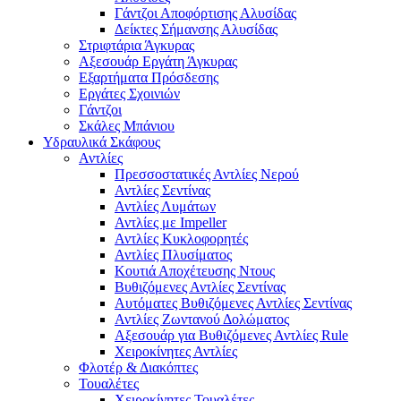
Γάντζοι Αποφόρτισης Αλυσίδας
Δείκτες Σήμανσης Αλυσίδας
Στριφτάρια Άγκυρας
Αξεσουάρ Εργάτη Άγκυρας
Εξαρτήματα Πρόσδεσης
Εργάτες Σχοινιών
Γάντζοι
Σκάλες Μπάνιου
Υδραυλικά Σκάφους
Αντλίες
Πρεσσοστατικές Αντλίες Νερού
Αντλίες Σεντίνας
Αντλίες Λυμάτων
Αντλίες με Impeller
Αντλίες Κυκλοφορητές
Αντλίες Πλυσίματος
Κουτιά Αποχέτευσης Ντους
Βυθιζόμενες Αντλίες Σεντίνας
Αυτόματες Βυθιζόμενες Αντλίες Σεντίνας
Αντλίες Ζωντανού Δολώματος
Αξεσουάρ για Βυθιζόμενες Αντλίες Rule
Χειροκίνητες Αντλίες
Φλοτέρ & Διακόπτες
Τουαλέτες
Χειροκίνητες Τουαλέτες