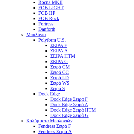
Rocna MKII
FOB LIGHT
FOB HP
FOB Rock
Fortress
Danforth
Μπαλόνια
Polyform U.S.
ΣΕΙΡΑ F
ΣΕΙΡΑ A
ΣΕΙΡΑ HTM
ΣΕΙΡΑ G
Σειρά CM
Σειρά CC
Σειρά LD
Σειρά WS
Σειρά S
Dock Edge
Dock Edge Σειρα F
Dock Edge Σειρά Α
Dock Edge Σειρά HTM
Dock Edge Σειρά G
Καλύμματα Μπαλονιών
Fendress Σειρά F
Fendress Σειρά A