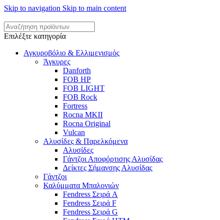
Skip to navigation
Skip to main content
Επιλέξτε κατηγορία
Αγκυροβόλιο & Ελλιμενισμός
Άγκυρες
Danforth
FOB HP
FOB LIGHT
FOB Rock
Fortress
Rocna MKII
Rocna Original
Vulcan
Αλυσίδες & Παρελκόμενα
Αλυσίδες
Γάντζοι Αποφόρτισης Αλυσίδας
Δείκτες Σήμανσης Αλυσίδας
Γάντζοι
Καλύμματα Μπαλονιών
Fendress Σειρά A
Fendress Σειρά F
Fendress Σειρά G