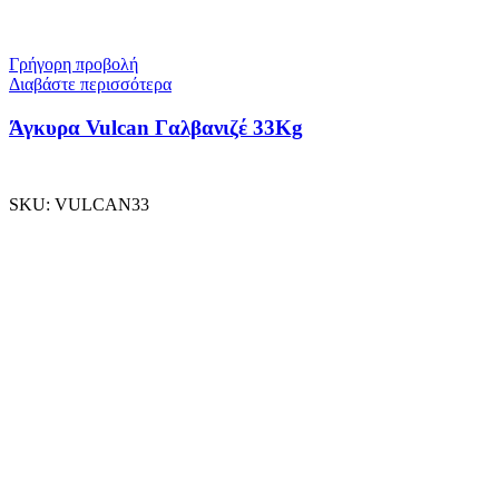
Γρήγορη προβολή
Διαβάστε περισσότερα
Άγκυρα Vulcan Γαλβανιζέ 33Kg
SKU:
VULCAN33