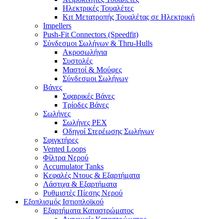
Ηλεκτρικές Τουαλέτες
Κιτ Μετατροπής Τουαλέτας σε Ηλεκτρική
Impellers
Push-Fit Connectors (Speedfit)
Σύνδεσμοι Σωλήνων & Thru-Hulls
Ακροσωλήνια
Συστολές
Μαστοί & Μούφες
Σύνδεσμοι Σωλήνων
Βάνες
Σφαιρικές Βάνες
Τρίοδες Βάνες
Σωλήνες
Σωλήνες PEX
Οδηγοί Στερέωσης Σωλήνων
Σφιγκτήρες
Vented Loops
Φίλτρα Νερού
Accumulator Tanks
Κεφαλές Ντους & Εξαρτήματα
Λάστιχα & Εξαρτήματα
Ρυθμιστές Πίεσης Νερού
Εξοπλισμός Ιστιοπλοϊκού
Εξαρτήματα Καταστρώματος