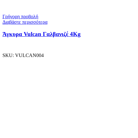
Γρήγορη προβολή
Διαβάστε περισσότερα
Άγκυρα Vulcan Γαλβανιζέ 4Kg
SKU:
VULCAN004