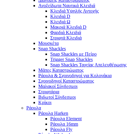
Διανομείς Καταστρώματος
Ανοξείδωτα Ναυτικά Κλειδιά
Κλειδιά Υψηλής Αντοχής
Κλειδιά D
Κλειδιά Ω
Μακριά Κλειδιά D
Φαρδιά Κλειδιά
Στριφτά Κλειδιά
Μουσκέτα
Snap Shackles
Snap Shackles με Πείρο
Trigger Snap Shackles
Snap Shackles Ταχείας Απελευθέρωσης
Μάπες Καταστρώματος
Ράουλα & Σχοινοδηγοί για Κολονάκια
Σχοινοδηγοί Καταστρώματος
Μαλακοί Σύνδεσμοι
Στριφτάρια
Βιδωτοί Σύνδεσμοι
Κρίκοι
Ράουλα
Ράουλα Harken
Ράουλα Element
Ράουλα 16mm
Ράουλα Fly