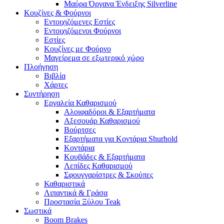
Μαύρα Όργανα Ένδειξης Silverline
Κουζίνες & Φούρνοι
Εντοιχιζόμενες Εστίες
Εντοιχιζόμενοι Φούρνοι
Εστίες
Κουζίνες με Φούρνο
Μαγείρεμα σε εξωτερικό χώρο
Πλοήγηση
Βιβλία
Χάρτες
Συντήρηση
Εργαλεία Καθαρισμού
Αλοιφαδόροι & Εξαρτήματα
Αξεσουάρ Καθαρισμού
Βούρτσες
Εξαρτήματα για Κοντάρια Shurhold
Κοντάρια
Κουβάδες & Εξαρτήματα
Λεπίδες Καθαρισμού
Σφουγγαρίστρες & Σκούπες
Καθαριστικά
Λιπαντικά & Γράσα
Προστασία Ξύλου Teak
Σωστικά
Boom Brakes