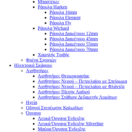
Μπαστέκες
Ράουλα Harken
Ράουλα 16mm
Ράουλα Element
Ράουλα Fly
Ράουλα Wichard
Ράουλα Διαμέτρου 12mm
Ράουλα Διαμέτρου 45mm
Ράουλα Διαμέτρου 55mm
Ράουλα Διαμέτρου 70mm
Χαμηλής Τριβής
Φρένα Σχοινιών
Ηλεκτρικά Σκάφους
Αισθητήρες
Αισθητήρες Θερμοκρασίας
Αισθητήρες Νερού – Πετρελαίου με Σπείρωμα
Αισθητήρες Νερού – Πετρελαίου με Φλάντζα
Αισθητήρες Πίεσης Λαδιού
Αισθητήρες Στάθμης Δεξαμενής Λυμάτων
Ηχεία
Οδηγοί Στερέωσης Καλωδίων
Όργανα
Λευκά Όργανα Ένδειξης
Λευκά Όργανα Ένδειξης Silverline
Μαύρα Όργανα Ένδειξης