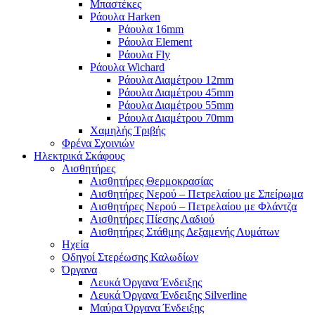
Μπαστέκες
Ράουλα Harken
Ράουλα 16mm
Ράουλα Element
Ράουλα Fly
Ράουλα Wichard
Ράουλα Διαμέτρου 12mm
Ράουλα Διαμέτρου 45mm
Ράουλα Διαμέτρου 55mm
Ράουλα Διαμέτρου 70mm
Χαμηλής Τριβής
Φρένα Σχοινιών
Ηλεκτρικά Σκάφους
Αισθητήρες
Αισθητήρες Θερμοκρασίας
Αισθητήρες Νερού – Πετρελαίου με Σπείρωμα
Αισθητήρες Νερού – Πετρελαίου με Φλάντζα
Αισθητήρες Πίεσης Λαδιού
Αισθητήρες Στάθμης Δεξαμενής Λυμάτων
Ηχεία
Οδηγοί Στερέωσης Καλωδίων
Όργανα
Λευκά Όργανα Ένδειξης
Λευκά Όργανα Ένδειξης Silverline
Μαύρα Όργανα Ένδειξης