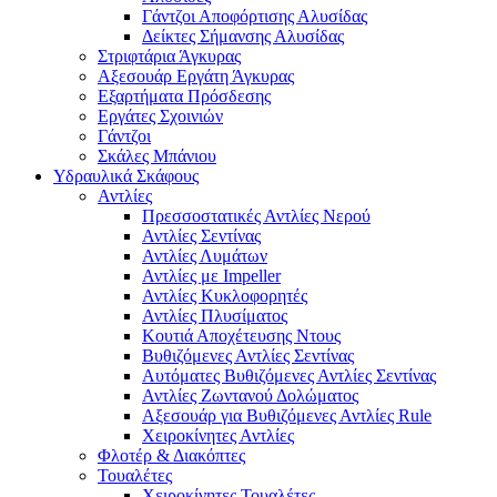
Γάντζοι Αποφόρτισης Αλυσίδας
Δείκτες Σήμανσης Αλυσίδας
Στριφτάρια Άγκυρας
Αξεσουάρ Εργάτη Άγκυρας
Εξαρτήματα Πρόσδεσης
Εργάτες Σχοινιών
Γάντζοι
Σκάλες Μπάνιου
Υδραυλικά Σκάφους
Αντλίες
Πρεσσοστατικές Αντλίες Νερού
Αντλίες Σεντίνας
Αντλίες Λυμάτων
Αντλίες με Impeller
Αντλίες Κυκλοφορητές
Αντλίες Πλυσίματος
Κουτιά Αποχέτευσης Ντους
Βυθιζόμενες Αντλίες Σεντίνας
Αυτόματες Βυθιζόμενες Αντλίες Σεντίνας
Αντλίες Ζωντανού Δολώματος
Αξεσουάρ για Βυθιζόμενες Αντλίες Rule
Χειροκίνητες Αντλίες
Φλοτέρ & Διακόπτες
Τουαλέτες
Χειροκίνητες Τουαλέτες