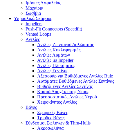
Ιμάντες Ασφαλείας
Μαχαίρια
Σωσίβια
Υδραυλικά Σκάφους
Impellers
Push-Fit Connectors (Speedfit)
Vented Loops
Αντλίες
Αντλίες Ζωντανού Δολώματος
Αντλίες Κυκλοφορητές
Αντλίες Λυμάτων
Αντλίες με Impeller
Αντλίες Πλυσίματος
Αντλίες Σεντίνας
Αξεσουάρ για Βυθιζόμενες Αντλίες Rule
Αυτόματες Βυθιζόμενες Αντλίες Σεντίνας
Βυθιζόμενες Αντλίες Σεντίνας
Κουτιά Αποχέτευσης Ντους
Πρεσσοστατικές Αντλίες Νερού
Χειροκίνητες Αντλίες
Βάνες
Σφαιρικές Βάνες
Τρίοδες Βάνες
Σύνδεσμοι Σωλήνων & Thru-Hulls
Ακροσωλήνια