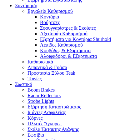
Συντήρηση
Εργαλεία Καθαρισμού
Κοντάρια
Βούρτσες
Σφουγγαρίστρες & Σκούπες
Αξεσουάρ Καθαρισμού
Εξαρτήματα για Κοντάρια Shurhold
Λεπίδες Καθαρισμού
Κουβάδες & Εξαρτήματα
Αλοιφαδόροι & Εξαρτήματα
Καθαριστικά
Λιπαντικά & Γράσα
Προστασία Ξύλου Teak
Ταινίες
Σωστικά
Boom Brakes
Radar Reflectors
Strobe Lights
Εξάρτηση Καταστρώματος
Ιμάντες Ασφαλείας
Κόρνες
Πλωτές Άγκυρες
Σκάλα Έκτακτης Ανάγκης
Σωσίβια