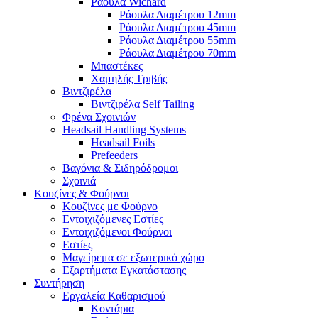
Ράουλα Wichard
Ράουλα Διαμέτρου 12mm
Ράουλα Διαμέτρου 45mm
Ράουλα Διαμέτρου 55mm
Ράουλα Διαμέτρου 70mm
Μπαστέκες
Χαμηλής Τριβής
Βιντζιρέλα
Βιντζιρέλα Self Tailing
Φρένα Σχοινιών
Headsail Handling Systems
Headsail Foils
Prefeeders
Βαγόνια & Σιδηρόδρομοι
Σχοινιά
Κουζίνες & Φούρνοι
Κουζίνες με Φούρνο
Εντοιχιζόμενες Εστίες
Εντοιχιζόμενοι Φούρνοι
Εστίες
Μαγείρεμα σε εξωτερικό χώρο
Εξαρτήματα Εγκατάστασης
Συντήρηση
Εργαλεία Καθαρισμού
Κοντάρια