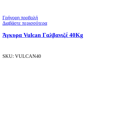
Γρήγορη προβολή
Διαβάστε περισσότερα
Άγκυρα Vulcan Γαλβανιζέ 40Kg
SKU:
VULCAN40