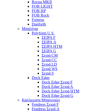
Rocna MKII
FOB LIGHT
FOB HP
FOB Rock
Fortress
Danforth
Μπαλόνια
Polyform U.S.
ΣΕΙΡΑ F
ΣΕΙΡΑ A
ΣΕΙΡΑ HTM
ΣΕΙΡΑ G
Σειρά CM
Σειρά CC
Σειρά LD
Σειρά WS
Σειρά S
Dock Edge
Dock Edge Σειρα F
Dock Edge Σειρά Α
Dock Edge Σειρά HTM
Dock Edge Σειρά G
Καλύμματα Μπαλονιών
Fendress Σειρά F
Fendress Σειρά A