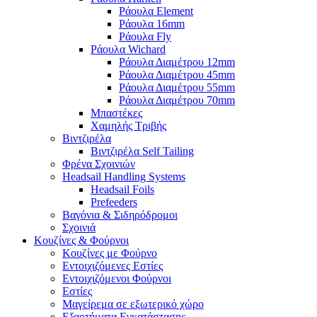
Ράουλα Element
Ράουλα 16mm
Ράουλα Fly
Ράουλα Wichard
Ράουλα Διαμέτρου 12mm
Ράουλα Διαμέτρου 45mm
Ράουλα Διαμέτρου 55mm
Ράουλα Διαμέτρου 70mm
Μπαστέκες
Χαμηλής Τριβής
Βιντζιρέλα
Βιντζιρέλα Self Tailing
Φρένα Σχοινιών
Headsail Handling Systems
Headsail Foils
Prefeeders
Βαγόνια & Σιδηρόδρομοι
Σχοινιά
Κουζίνες & Φούρνοι
Κουζίνες με Φούρνο
Εντοιχιζόμενες Εστίες
Εντοιχιζόμενοι Φούρνοι
Εστίες
Μαγείρεμα σε εξωτερικό χώρο
Εξαρτήματα Εγκατάστασης