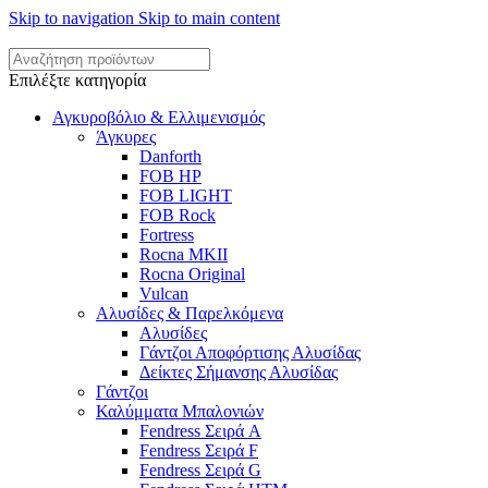
Skip to navigation
Skip to main content
Επιλέξτε κατηγορία
Αγκυροβόλιο & Ελλιμενισμός
Άγκυρες
Danforth
FOB HP
FOB LIGHT
FOB Rock
Fortress
Rocna MKII
Rocna Original
Vulcan
Αλυσίδες & Παρελκόμενα
Αλυσίδες
Γάντζοι Αποφόρτισης Αλυσίδας
Δείκτες Σήμανσης Αλυσίδας
Γάντζοι
Καλύμματα Μπαλονιών
Fendress Σειρά A
Fendress Σειρά F
Fendress Σειρά G