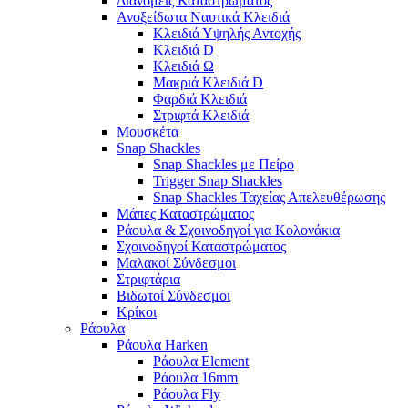
Διανομείς Καταστρώματος
Ανοξείδωτα Ναυτικά Κλειδιά
Κλειδιά Υψηλής Αντοχής
Κλειδιά D
Κλειδιά Ω
Μακριά Κλειδιά D
Φαρδιά Κλειδιά
Στριφτά Κλειδιά
Μουσκέτα
Snap Shackles
Snap Shackles με Πείρο
Trigger Snap Shackles
Snap Shackles Ταχείας Απελευθέρωσης
Μάπες Καταστρώματος
Ράουλα & Σχοινοδηγοί για Κολονάκια
Σχοινοδηγοί Καταστρώματος
Μαλακοί Σύνδεσμοι
Στριφτάρια
Βιδωτοί Σύνδεσμοι
Κρίκοι
Ράουλα
Ράουλα Harken
Ράουλα Element
Ράουλα 16mm
Ράουλα Fly