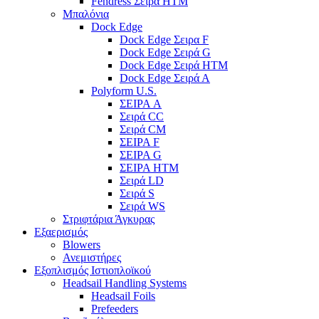
Fendress Σειρά HTM
Μπαλόνια
Dock Edge
Dock Edge Σειρα F
Dock Edge Σειρά G
Dock Edge Σειρά HTM
Dock Edge Σειρά Α
Polyform U.S.
ΣΕΙΡΑ A
Σειρά CC
Σειρά CM
ΣΕΙΡΑ F
ΣΕΙΡΑ G
ΣΕΙΡΑ HTM
Σειρά LD
Σειρά S
Σειρά WS
Στριφτάρια Άγκυρας
Εξαερισμός
Blowers
Ανεμιστήρες
Εξοπλισμός Ιστιοπλοϊκού
Headsail Handling Systems
Headsail Foils
Prefeeders