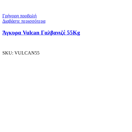
Γρήγορη προβολή
Διαβάστε περισσότερα
Άγκυρα Vulcan Γαλβανιζέ 55Kg
SKU:
VULCAN55