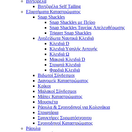
Βιντζιρέλα
Βιντζιρέλα Self Tailing
Εξαρτήματα Καταστρώματος
Snap Shackles
Snap Shackles με Πείρο
Snap Shackles Ταχείας Απελευθέρωσης
Trigger Snap Shackles
Ανοξείδωτα Ναυτικά Κλειδιά
Κλειδιά D
Κλειδιά Υψηλής Αντοχής
Κλειδιά Ω
Μακριά Κλειδιά D
Στριφτά Κλειδιά
Φαρδιά Κλειδιά
Βιδωτοί Σύνδεσμοι
Διανομείς Καταστρώματος
Κρίκοι
Μαλακοί Σύνδεσμοι
Μάπες Καταστρώματος
Μουσκέτα
Ράουλα & Σχοινοδηγοί για Κολονάκια
Στριφτάρια
Σφιγκτήρες Συρματόσχοινου
Σχοινοδηγοί Καταστρώματος
Ράουλα