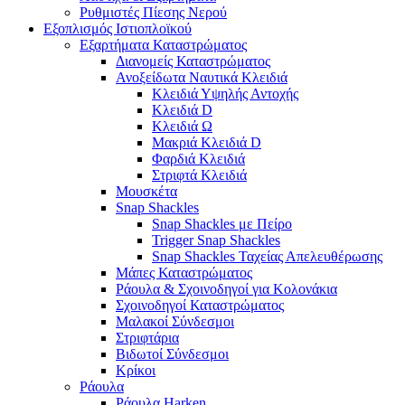
Ρυθμιστές Πίεσης Νερού
Εξοπλισμός Ιστιοπλοϊκού
Εξαρτήματα Καταστρώματος
Διανομείς Καταστρώματος
Ανοξείδωτα Ναυτικά Κλειδιά
Κλειδιά Υψηλής Αντοχής
Κλειδιά D
Κλειδιά Ω
Μακριά Κλειδιά D
Φαρδιά Κλειδιά
Στριφτά Κλειδιά
Μουσκέτα
Snap Shackles
Snap Shackles με Πείρο
Trigger Snap Shackles
Snap Shackles Ταχείας Απελευθέρωσης
Μάπες Καταστρώματος
Ράουλα & Σχοινοδηγοί για Κολονάκια
Σχοινοδηγοί Καταστρώματος
Μαλακοί Σύνδεσμοι
Στριφτάρια
Βιδωτοί Σύνδεσμοι
Κρίκοι
Ράουλα
Ράουλα Harken