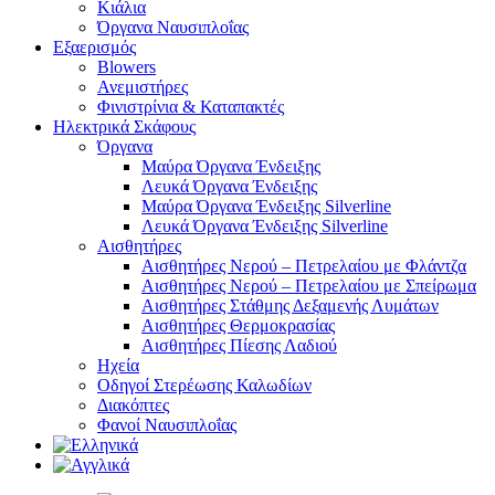
Κιάλια
Όργανα Ναυσιπλοΐας
Εξαερισμός
Blowers
Ανεμιστήρες
Φινιστρίνια & Καταπακτές
Ηλεκτρικά Σκάφους
Όργανα
Μαύρα Όργανα Ένδειξης
Λευκά Όργανα Ένδειξης
Μαύρα Όργανα Ένδειξης Silverline
Λευκά Όργανα Ένδειξης Silverline
Αισθητήρες
Αισθητήρες Νερού – Πετρελαίου με Φλάντζα
Αισθητήρες Νερού – Πετρελαίου με Σπείρωμα
Αισθητήρες Στάθμης Δεξαμενής Λυμάτων
Αισθητήρες Θερμοκρασίας
Αισθητήρες Πίεσης Λαδιού
Ηχεία
Οδηγοί Στερέωσης Καλωδίων
Διακόπτες
Φανοί Ναυσιπλοΐας