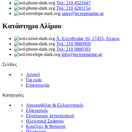
Τηλ: 210 4521647
Τηλ: 210 4281154
sales@tecrepmarine.gr
Κατάστημα Αλίμου
Λ. Ελευθερίας 16, 17455, Άλιμος
Τηλ: 210 9880909
Τηλ: 210 9880393
info@tecrepmarine.gr
Σελίδες
Αρχική
Για εμάς
Επικοινωνία
Κατηγορίες
Αγκυροβόλιο & Ελλιμενισμός
Εξαερισμός
Εξοπλισμός Ιστιοπλοϊκού
Ηλεκτρικά Σκάφους
Κουζίνες & Φούρνοι
Πλοήγηση