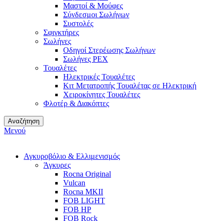
Μαστοί & Μούφες
Σύνδεσμοι Σωλήνων
Συστολές
Σφιγκτήρες
Σωλήνες
Οδηγοί Στερέωσης Σωλήνων
Σωλήνες PEX
Τουαλέτες
Ηλεκτρικές Τουαλέτες
Κιτ Μετατροπής Τουαλέτας σε Ηλεκτρική
Χειροκίνητες Τουαλέτες
Φλοτέρ & Διακόπτες
Αναζήτηση
Μενού
Αγκυροβόλιο & Ελλιμενισμός
Άγκυρες
Rocna Original
Vulcan
Rocna MKII
FOB LIGHT
FOB HP
FOB Rock