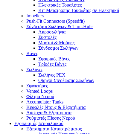
Ηλεκτρικές Τουαλέτες
Κιτ Μετατροπής Τουαλέτας σε Ηλεκτρική
Impellers
Push-Fit Connectors (Speedfit)
Σύνδεσμοι Σωλήνων & Thru-Hulls
Ακροσωλήνια
Συστολές
Μαστοί & Μούφες
Σύνδεσμοι Σωλήνων
Βάνες
Σφαιρικές Βάνες
Τρίοδες Βάνες
Σωλήνες
Σωλήνες PEX
Οδηγοί Στερέωσης Σωλήνων
Σφιγκτήρες
Vented Loops
Φίλτρα Νερού
Accumulator Tanks
Κεφαλές Ντους & Εξαρτήματα
Λάστιχα & Εξαρτήματα
Ρυθμιστές Πίεσης Νερού
Εξοπλισμός Ιστιοπλοϊκού
Εξαρτήματα Καταστρώματος