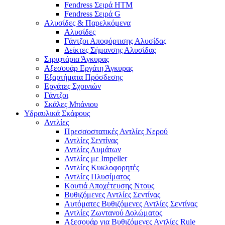
Fendress Σειρά HTM
Fendress Σειρά G
Αλυσίδες & Παρελκόμενα
Αλυσίδες
Γάντζοι Αποφόρτισης Αλυσίδας
Δείκτες Σήμανσης Αλυσίδας
Στριφτάρια Άγκυρας
Αξεσουάρ Εργάτη Άγκυρας
Εξαρτήματα Πρόσδεσης
Εργάτες Σχοινιών
Γάντζοι
Σκάλες Μπάνιου
Υδραυλικά Σκάφους
Αντλίες
Πρεσσοστατικές Αντλίες Νερού
Αντλίες Σεντίνας
Αντλίες Λυμάτων
Αντλίες με Impeller
Αντλίες Κυκλοφορητές
Αντλίες Πλυσίματος
Κουτιά Αποχέτευσης Ντους
Βυθιζόμενες Αντλίες Σεντίνας
Αυτόματες Βυθιζόμενες Αντλίες Σεντίνας
Αντλίες Ζωντανού Δολώματος
Αξεσουάρ για Βυθιζόμενες Αντλίες Rule