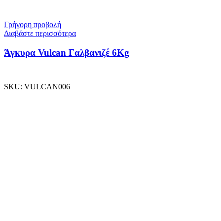
Γρήγορη προβολή
Διαβάστε περισσότερα
Άγκυρα Vulcan Γαλβανιζέ 6Kg
SKU:
VULCAN006