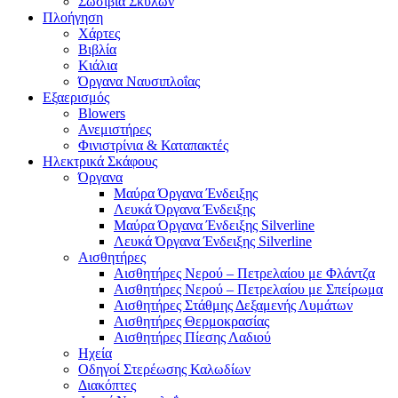
Σωσίβια Σκύλων
Πλοήγηση
Χάρτες
Βιβλία
Κιάλια
Όργανα Ναυσιπλοΐας
Εξαερισμός
Blowers
Ανεμιστήρες
Φινιστρίνια & Καταπακτές
Ηλεκτρικά Σκάφους
Όργανα
Μαύρα Όργανα Ένδειξης
Λευκά Όργανα Ένδειξης
Μαύρα Όργανα Ένδειξης Silverline
Λευκά Όργανα Ένδειξης Silverline
Αισθητήρες
Αισθητήρες Νερού – Πετρελαίου με Φλάντζα
Αισθητήρες Νερού – Πετρελαίου με Σπείρωμα
Αισθητήρες Στάθμης Δεξαμενής Λυμάτων
Αισθητήρες Θερμοκρασίας
Αισθητήρες Πίεσης Λαδιού
Ηχεία
Οδηγοί Στερέωσης Καλωδίων
Διακόπτες