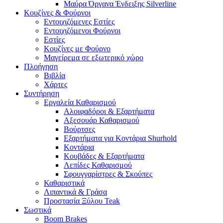
Μαύρα Όργανα Ένδειξης Silverline
Κουζίνες & Φούρνοι
Εντοιχιζόμενες Εστίες
Εντοιχιζόμενοι Φούρνοι
Εστίες
Κουζίνες με Φούρνο
Μαγείρεμα σε εξωτερικό χώρο
Πλοήγηση
Βιβλία
Χάρτες
Συντήρηση
Εργαλεία Καθαρισμού
Αλοιφαδόροι & Εξαρτήματα
Αξεσουάρ Καθαρισμού
Βούρτσες
Εξαρτήματα για Κοντάρια Shurhold
Κοντάρια
Κουβάδες & Εξαρτήματα
Λεπίδες Καθαρισμού
Σφουγγαρίστρες & Σκούπες
Καθαριστικά
Λιπαντικά & Γράσα
Προστασία Ξύλου Teak
Σωστικά
Boom Brakes