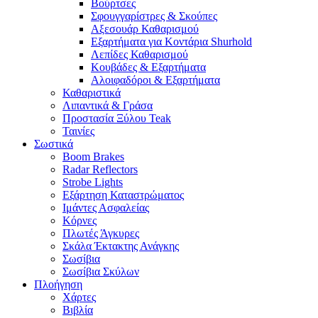
Βούρτσες
Σφουγγαρίστρες & Σκούπες
Αξεσουάρ Καθαρισμού
Εξαρτήματα για Κοντάρια Shurhold
Λεπίδες Καθαρισμού
Κουβάδες & Εξαρτήματα
Αλοιφαδόροι & Εξαρτήματα
Καθαριστικά
Λιπαντικά & Γράσα
Προστασία Ξύλου Teak
Ταινίες
Σωστικά
Boom Brakes
Radar Reflectors
Strobe Lights
Εξάρτηση Καταστρώματος
Ιμάντες Ασφαλείας
Κόρνες
Πλωτές Άγκυρες
Σκάλα Έκτακτης Ανάγκης
Σωσίβια
Σωσίβια Σκύλων
Πλοήγηση
Χάρτες
Βιβλία