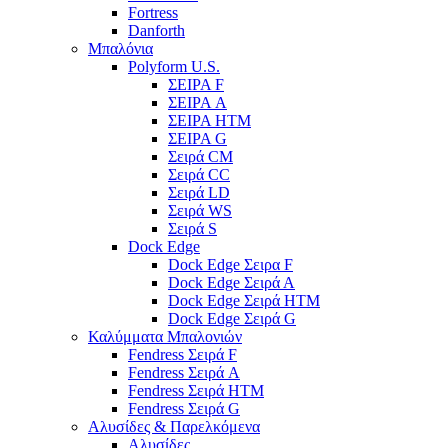
Fortress
Danforth
Μπαλόνια
Polyform U.S.
ΣΕΙΡΑ F
ΣΕΙΡΑ A
ΣΕΙΡΑ HTM
ΣΕΙΡΑ G
Σειρά CM
Σειρά CC
Σειρά LD
Σειρά WS
Σειρά S
Dock Edge
Dock Edge Σειρα F
Dock Edge Σειρά Α
Dock Edge Σειρά HTM
Dock Edge Σειρά G
Καλύμματα Μπαλονιών
Fendress Σειρά F
Fendress Σειρά A
Fendress Σειρά HTM
Fendress Σειρά G
Αλυσίδες & Παρελκόμενα
Αλυσίδες