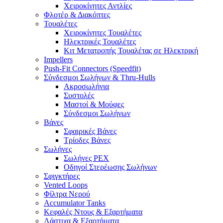
Χειροκίνητες Αντλίες
Φλοτέρ & Διακόπτες
Τουαλέτες
Χειροκίνητες Τουαλέτες
Ηλεκτρικές Τουαλέτες
Κιτ Μετατροπής Τουαλέτας σε Ηλεκτρική
Impellers
Push-Fit Connectors (Speedfit)
Σύνδεσμοι Σωλήνων & Thru-Hulls
Ακροσωλήνια
Συστολές
Μαστοί & Μούφες
Σύνδεσμοι Σωλήνων
Βάνες
Σφαιρικές Βάνες
Τρίοδες Βάνες
Σωλήνες
Σωλήνες PEX
Οδηγοί Στερέωσης Σωλήνων
Σφιγκτήρες
Vented Loops
Φίλτρα Νερού
Accumulator Tanks
Κεφαλές Ντους & Εξαρτήματα
Λάστιχα & Εξαρτήματα