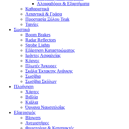
Αλοιφαδόροι & Εξαρτήματα
Καθαριστικά
Λιπαντικά & Γράσα
Προστασία Ξύλου Teak
Ταινίες
Σωστικά
Boom Brakes
Radar Reflectors
Strobe Lights
Εξάρτηση Καταστρώματος
Ιμάντες Ασφαλείας
Κόρνες
Πλωτές Άγκυρες
Σκάλα Έκτακτης Ανάγκης
Σωσίβια
Σωσίβια Σκύλων
Πλοήγηση
Χάρτες
Βιβλία
Κιάλια
Όργανα Ναυσιπλοΐας
Εξαερισμός
Blowers
Ανεμιστήρες
Φινιστρίνια & Καταπακτές