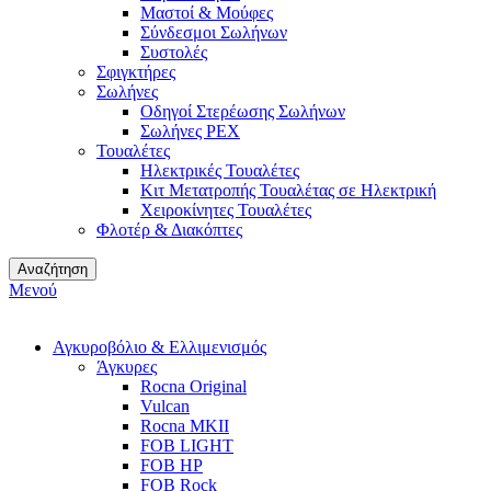
Μαστοί & Μούφες
Σύνδεσμοι Σωλήνων
Συστολές
Σφιγκτήρες
Σωλήνες
Οδηγοί Στερέωσης Σωλήνων
Σωλήνες PEX
Τουαλέτες
Ηλεκτρικές Τουαλέτες
Κιτ Μετατροπής Τουαλέτας σε Ηλεκτρική
Χειροκίνητες Τουαλέτες
Φλοτέρ & Διακόπτες
Αναζήτηση
Μενού
Αγκυροβόλιο & Ελλιμενισμός
Άγκυρες
Rocna Original
Vulcan
Rocna MKII
FOB LIGHT
FOB HP
FOB Rock