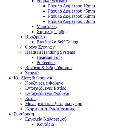
Ράουλα Wichard
Ράουλα Διαμέτρου 12mm
Ράουλα Διαμέτρου 45mm
Ράουλα Διαμέτρου 55mm
Ράουλα Διαμέτρου 70mm
Μπαστέκες
Χαμηλής Τριβής
Βιντζιρέλα
Βιντζιρέλα Self Tailing
Φρένα Σχοινιών
Headsail Handling Systems
Headsail Foils
Prefeeders
Βαγόνια & Σιδηρόδρομοι
Σχοινιά
Κουζίνες & Φούρνοι
Κουζίνες με Φούρνο
Εντοιχιζόμενες Εστίες
Εντοιχιζόμενοι Φούρνοι
Εστίες
Μαγείρεμα σε εξωτερικό χώρο
Εξαρτήματα Εγκατάστασης
Συντήρηση
Εργαλεία Καθαρισμού
Κοντάρια