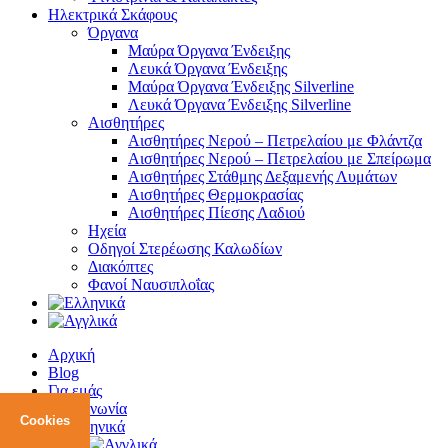
Ηλεκτρικά Σκάφους
Όργανα
Μαύρα Όργανα Ένδειξης
Λευκά Όργανα Ένδειξης
Μαύρα Όργανα Ένδειξης Silverline
Λευκά Όργανα Ένδειξης Silverline
Αισθητήρες
Αισθητήρες Νερού – Πετρελαίου με Φλάντζα
Αισθητήρες Νερού – Πετρελαίου με Σπείρωμα
Αισθητήρες Στάθμης Δεξαμενής Λυμάτων
Αισθητήρες Θερμοκρασίας
Αισθητήρες Πίεσης Λαδιού
Ηχεία
Οδηγοί Στερέωσης Καλωδίων
Διακόπτες
Φανοί Ναυσιπλοΐας
Αρχική
Blog
Για εμάς
Επικοινωνία
Cookies