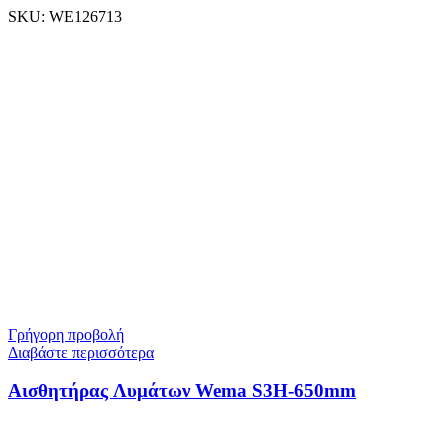
SKU:
WE126713
Γρήγορη προβολή
Διαβάστε περισσότερα
Αισθητήρας Λυμάτων Wema S3H-650mm