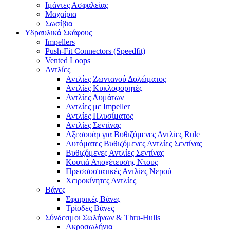
Ιμάντες Ασφαλείας
Μαχαίρια
Σωσίβια
Υδραυλικά Σκάφους
Impellers
Push-Fit Connectors (Speedfit)
Vented Loops
Αντλίες
Αντλίες Ζωντανού Δολώματος
Αντλίες Κυκλοφορητές
Αντλίες Λυμάτων
Αντλίες με Impeller
Αντλίες Πλυσίματος
Αντλίες Σεντίνας
Αξεσουάρ για Βυθιζόμενες Αντλίες Rule
Αυτόματες Βυθιζόμενες Αντλίες Σεντίνας
Βυθιζόμενες Αντλίες Σεντίνας
Κουτιά Αποχέτευσης Ντους
Πρεσσοστατικές Αντλίες Νερού
Χειροκίνητες Αντλίες
Βάνες
Σφαιρικές Βάνες
Τρίοδες Βάνες
Σύνδεσμοι Σωλήνων & Thru-Hulls
Ακροσωλήνια