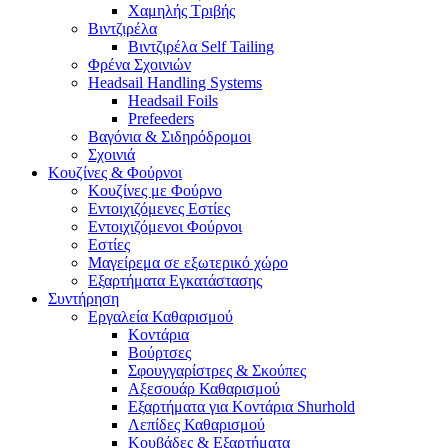
Χαμηλής Τριβής
Βιντζιρέλα
Βιντζιρέλα Self Tailing
Φρένα Σχοινιών
Headsail Handling Systems
Headsail Foils
Prefeeders
Βαγόνια & Σιδηρόδρομοι
Σχοινιά
Κουζίνες & Φούρνοι
Κουζίνες με Φούρνο
Εντοιχιζόμενες Εστίες
Εντοιχιζόμενοι Φούρνοι
Εστίες
Μαγείρεμα σε εξωτερικό χώρο
Εξαρτήματα Εγκατάστασης
Συντήρηση
Εργαλεία Καθαρισμού
Κοντάρια
Βούρτσες
Σφουγγαρίστρες & Σκούπες
Αξεσουάρ Καθαρισμού
Εξαρτήματα για Κοντάρια Shurhold
Λεπίδες Καθαρισμού
Κουβάδες & Εξαρτήματα