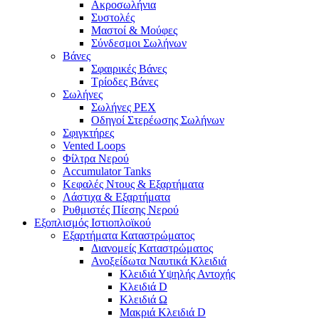
Ακροσωλήνια
Συστολές
Μαστοί & Μούφες
Σύνδεσμοι Σωλήνων
Βάνες
Σφαιρικές Βάνες
Τρίοδες Βάνες
Σωλήνες
Σωλήνες PEX
Οδηγοί Στερέωσης Σωλήνων
Σφιγκτήρες
Vented Loops
Φίλτρα Νερού
Accumulator Tanks
Κεφαλές Ντους & Εξαρτήματα
Λάστιχα & Εξαρτήματα
Ρυθμιστές Πίεσης Νερού
Εξοπλισμός Ιστιοπλοϊκού
Εξαρτήματα Καταστρώματος
Διανομείς Καταστρώματος
Ανοξείδωτα Ναυτικά Κλειδιά
Κλειδιά Υψηλής Αντοχής
Κλειδιά D
Κλειδιά Ω
Μακριά Κλειδιά D