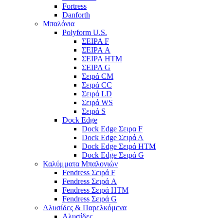
Fortress
Danforth
Μπαλόνια
Polyform U.S.
ΣΕΙΡΑ F
ΣΕΙΡΑ A
ΣΕΙΡΑ HTM
ΣΕΙΡΑ G
Σειρά CM
Σειρά CC
Σειρά LD
Σειρά WS
Σειρά S
Dock Edge
Dock Edge Σειρα F
Dock Edge Σειρά Α
Dock Edge Σειρά HTM
Dock Edge Σειρά G
Καλύμματα Μπαλονιών
Fendress Σειρά F
Fendress Σειρά A
Fendress Σειρά HTM
Fendress Σειρά G
Αλυσίδες & Παρελκόμενα
Αλυσίδες