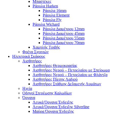
Μπαστέκες
Ράουλα Harken
Ράουλα 16mm
Ράουλα Element
Ράουλα Fly
Ράουλα Wichard
Ράουλα Διαμέτρου 12mm
Ράουλα Διαμέτρου 45mm
Ράουλα Διαμέτρου 55mm
Ράουλα Διαμέτρου 70mm
Χαμηλής Τριβής
Φρένα Σχοινιών
Ηλεκτρικά Σκάφους
Αισθητήρες
Αισθητήρες Θερμοκρασίας
Αισθητήρες Νερού – Πετρελαίου με Σπείρωμα
Αισθητήρες Νερού – Πετρελαίου με Φλάντζα
Αισθητήρες Πίεσης Λαδιού
Αισθητήρες Στάθμης Δεξαμενής Λυμάτων
Ηχεία
Οδηγοί Στερέωσης Καλωδίων
Όργανα
Λευκά Όργανα Ένδειξης
Λευκά Όργανα Ένδειξης Silverline
Μαύρα Όργανα Ένδειξης