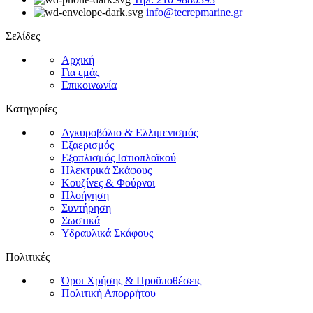
info@tecrepmarine.gr
Σελίδες
Αρχική
Για εμάς
Επικοινωνία
Κατηγορίες
Αγκυροβόλιο & Ελλιμενισμός
Εξαερισμός
Εξοπλισμός Ιστιοπλοϊκού
Ηλεκτρικά Σκάφους
Κουζίνες & Φούρνοι
Πλοήγηση
Συντήρηση
Σωστικά
Υδραυλικά Σκάφους
Πολιτικές
Όροι Χρήσης & Προϋποθέσεις
Πολιτική Απορρήτου