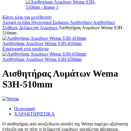
Κάντε κλικ για μεγέθυνση
Αρχική σελίδα
Ηλεκτρικά Σκάφους
Αισθητήρες
Αισθητήρες
Στάθμης Δεξαμενής Λυμάτων
Αισθητήρας Λυμάτων Wema S3H-
510mm
Αισθητήρας Λυμάτων Wema S3H-410mm
Επιστροφή στα προϊόντα
Αισθητήρας Λυμάτων Wema S3H-650mm
Αισθητήρας Λυμάτων Wema
S3H-510mm
Περιγραφή
ΧΑΡΑΚΤΗΡΙΣΤΙΚΑ
Ο αισθητήρας από ανοξείδωτο ατσάλι της Wema παρέχει αξιόπιστη
ένδειξη για το πότε η δεξαμενή λυμάτων χρειάζεται άδειασμα.