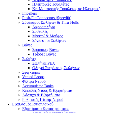
Ηλεκτρικές Τουαλέτες
Κιτ Μετατροπής Τουαλέτας σε Ηλεκτρική
Impellers
Push-Fit Connectors (Speedfit)
Σύνδεσμοι Σωλήνων & Thru-Hulls
Ακροσωλήνια
Συστολές
Μαστοί & Μούφες
Σύνδεσμοι Σωλήνων
Βάνες
Σφαιρικές Βάνες
Τρίοδες Βάνες
Σωλήνες
Σωλήνες PEX
Οδηγοί Στερέωσης Σωλήνων
Σφιγκτήρες
Vented Loops
Φίλτρα Νερού
Accumulator Tanks
Κεφαλές Ντους & Εξαρτήματα
Λάστιχα & Εξαρτήματα
Ρυθμιστές Πίεσης Νερού
Εξοπλισμός Ιστιοπλοϊκού
Εξαρτήματα Καταστρώματος