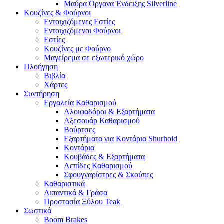
Μαύρα Όργανα Ένδειξης Silverline
Κουζίνες & Φούρνοι
Εντοιχιζόμενες Εστίες
Εντοιχιζόμενοι Φούρνοι
Εστίες
Κουζίνες με Φούρνο
Μαγείρεμα σε εξωτερικό χώρο
Πλοήγηση
Βιβλία
Χάρτες
Συντήρηση
Εργαλεία Καθαρισμού
Αλοιφαδόροι & Εξαρτήματα
Αξεσουάρ Καθαρισμού
Βούρτσες
Εξαρτήματα για Κοντάρια Shurhold
Κοντάρια
Κουβάδες & Εξαρτήματα
Λεπίδες Καθαρισμού
Σφουγγαρίστρες & Σκούπες
Καθαριστικά
Λιπαντικά & Γράσα
Προστασία Ξύλου Teak
Σωστικά
Boom Brakes