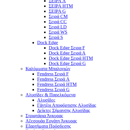
ΣΕΙΡΑ A
ΣΕΙΡΑ HTM
ΣΕΙΡΑ G
Σειρά CM
Σειρά CC
Σειρά LD
Σειρά WS
Σειρά S
Dock Edge
Dock Edge Σειρα F
Dock Edge Σειρά Α
Dock Edge Σειρά HTM
Dock Edge Σειρά G
Καλύμματα Μπαλονιών
Fendress Σειρά F
Fendress Σειρά A
Fendress Σειρά HTM
Fendress Σειρά G
Αλυσίδες & Παρελκόμενα
Αλυσίδες
Γάντζοι Αποφόρτισης Αλυσίδας
Δείκτες Σήμανσης Αλυσίδας
Στριφτάρια Άγκυρας
Αξεσουάρ Εργάτη Άγκυρας
Εξαρτήματα Πρόσδεσης