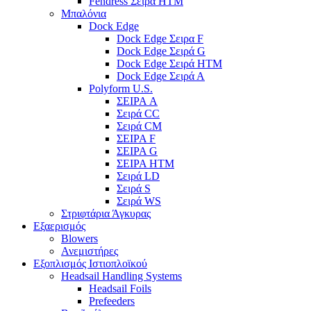
Fendress Σειρά HTM
Μπαλόνια
Dock Edge
Dock Edge Σειρα F
Dock Edge Σειρά G
Dock Edge Σειρά HTM
Dock Edge Σειρά Α
Polyform U.S.
ΣΕΙΡΑ A
Σειρά CC
Σειρά CM
ΣΕΙΡΑ F
ΣΕΙΡΑ G
ΣΕΙΡΑ HTM
Σειρά LD
Σειρά S
Σειρά WS
Στριφτάρια Άγκυρας
Εξαερισμός
Blowers
Ανεμιστήρες
Εξοπλισμός Ιστιοπλοϊκού
Headsail Handling Systems
Headsail Foils
Prefeeders