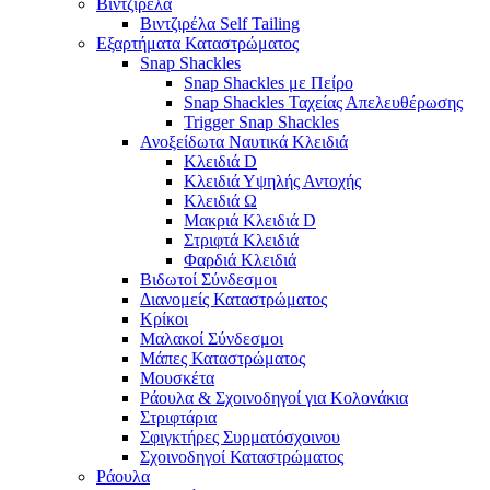
Βιντζιρέλα
Βιντζιρέλα Self Tailing
Εξαρτήματα Καταστρώματος
Snap Shackles
Snap Shackles με Πείρο
Snap Shackles Ταχείας Απελευθέρωσης
Trigger Snap Shackles
Ανοξείδωτα Ναυτικά Κλειδιά
Κλειδιά D
Κλειδιά Υψηλής Αντοχής
Κλειδιά Ω
Μακριά Κλειδιά D
Στριφτά Κλειδιά
Φαρδιά Κλειδιά
Βιδωτοί Σύνδεσμοι
Διανομείς Καταστρώματος
Κρίκοι
Μαλακοί Σύνδεσμοι
Μάπες Καταστρώματος
Μουσκέτα
Ράουλα & Σχοινοδηγοί για Κολονάκια
Στριφτάρια
Σφιγκτήρες Συρματόσχοινου
Σχοινοδηγοί Καταστρώματος
Ράουλα