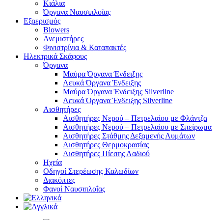
Κιάλια
Όργανα Ναυσιπλοΐας
Εξαερισμός
Blowers
Ανεμιστήρες
Φινιστρίνια & Καταπακτές
Ηλεκτρικά Σκάφους
Όργανα
Μαύρα Όργανα Ένδειξης
Λευκά Όργανα Ένδειξης
Μαύρα Όργανα Ένδειξης Silverline
Λευκά Όργανα Ένδειξης Silverline
Αισθητήρες
Αισθητήρες Νερού – Πετρελαίου με Φλάντζα
Αισθητήρες Νερού – Πετρελαίου με Σπείρωμα
Αισθητήρες Στάθμης Δεξαμενής Λυμάτων
Αισθητήρες Θερμοκρασίας
Αισθητήρες Πίεσης Λαδιού
Ηχεία
Οδηγοί Στερέωσης Καλωδίων
Διακόπτες
Φανοί Ναυσιπλοΐας