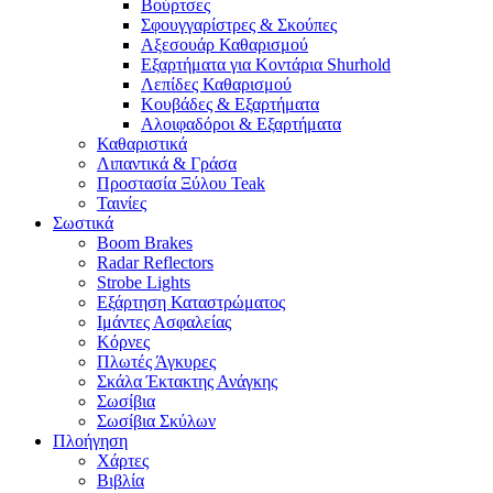
Βούρτσες
Σφουγγαρίστρες & Σκούπες
Αξεσουάρ Καθαρισμού
Εξαρτήματα για Κοντάρια Shurhold
Λεπίδες Καθαρισμού
Κουβάδες & Εξαρτήματα
Αλοιφαδόροι & Εξαρτήματα
Καθαριστικά
Λιπαντικά & Γράσα
Προστασία Ξύλου Teak
Ταινίες
Σωστικά
Boom Brakes
Radar Reflectors
Strobe Lights
Εξάρτηση Καταστρώματος
Ιμάντες Ασφαλείας
Κόρνες
Πλωτές Άγκυρες
Σκάλα Έκτακτης Ανάγκης
Σωσίβια
Σωσίβια Σκύλων
Πλοήγηση
Χάρτες
Βιβλία