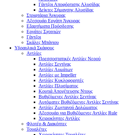
Γάντζοι Αποφόρτισης Αλυσίδας
Δείκτες Σήμανσης Αλυσίδας
Στριφτάρια Άγκυρας
Αξεσουάρ Εργάτη Άγκυρας
Εξαρτήματα Πρόσδεσης
Εργάτες Σχοινιών
Γάντζοι
Σκάλες Μπάνιου
Υδραυλικά Σκάφους
Αντλίες
Πρεσσοστατικές Αντλίες Νερού
Αντλίες Σεντίνας
Αντλίες Λυμάτων
Αντλίες με Impeller
Αντλίες Κυκλοφορητές
Αντλίες Πλυσίματος
Κουτιά Αποχέτευσης Ντους
Βυθιζόμενες Αντλίες Σεντίνας
Αυτόματες Βυθιζόμενες Αντλίες Σεντίνας
Αντλίες Ζωντανού Δολώματος
Αξεσουάρ για Βυθιζόμενες Αντλίες Rule
Χειροκίνητες Αντλίες
Φλοτέρ & Διακόπτες
Τουαλέτες
Χειροκίνητες Τουαλέτες