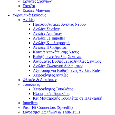
Εργάτες Σχοινιών
Γάντζοι
Σκάλες Μπάνιου
Υδραυλικά Σκάφους
Αντλίες
Πρεσσοστατικές Αντλίες Νερού
Αντλίες Σεντίνας
Αντλίες Λυμάτων
Αντλίες με Impeller
Αντλίες Κυκλοφορητές
Αντλίες Πλυσίματος
Κουτιά Αποχέτευσης Ντους
Βυθιζόμενες Αντλίες Σεντίνας
Αυτόματες Βυθιζόμενες Αντλίες Σεντίνας
Αντλίες Ζωντανού Δολώματος
Αξεσουάρ για Βυθιζόμενες Αντλίες Rule
Χειροκίνητες Αντλίες
Φλοτέρ & Διακόπτες
Τουαλέτες
Χειροκίνητες Τουαλέτες
Ηλεκτρικές Τουαλέτες
Κιτ Μετατροπής Τουαλέτας σε Ηλεκτρική
Impellers
Push-Fit Connectors (Speedfit)
Σύνδεσμοι Σωλήνων & Thru-Hulls