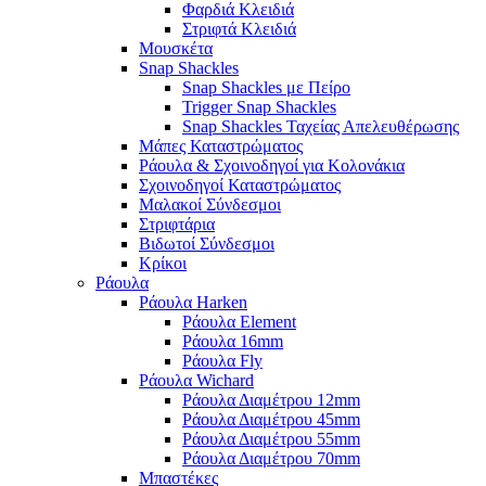
Φαρδιά Κλειδιά
Στριφτά Κλειδιά
Μουσκέτα
Snap Shackles
Snap Shackles με Πείρο
Trigger Snap Shackles
Snap Shackles Ταχείας Απελευθέρωσης
Μάπες Καταστρώματος
Ράουλα & Σχοινοδηγοί για Κολονάκια
Σχοινοδηγοί Καταστρώματος
Μαλακοί Σύνδεσμοι
Στριφτάρια
Βιδωτοί Σύνδεσμοι
Κρίκοι
Ράουλα
Ράουλα Harken
Ράουλα Element
Ράουλα 16mm
Ράουλα Fly
Ράουλα Wichard
Ράουλα Διαμέτρου 12mm
Ράουλα Διαμέτρου 45mm
Ράουλα Διαμέτρου 55mm
Ράουλα Διαμέτρου 70mm
Μπαστέκες