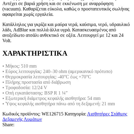
Αντέχει σε βαριά χρήση και σε εκκένωση με αναρρόφηση
(vacuum). Καθαρίζεται εύκολα, καθώς ο προστατευτικός σωλήνας
αφαιρείται χωρίς εργαλεία.
Κατάλληλος για γκρίζα και μαύρα νερά, καύσιμα, νερό, υδραυλικό
λάδι, AdBlue και πολλά άλλα υγρά. Κατασκευασμένος από
ανοξείδωτο ατσάλι ανθεκτικό σε οξέα. Λειτουργεί με 12 και 24
Volt.
ΧΑΡΑΚΤΗΡΙΣΤΙΚΑ
• Μήκος: 510 mm
• Εύρος λειτουργίας: 240–30 ohm (αμερικανικό πρότυπο)
• Θερμοκρασία λειτουργίας: -40°C έως +70°C
• Πλήρης προστασία από διάβρωση
• Τροφοδοσία: 12/24 V
• Οπή εγκατάστασης: BSP R 1 ¼”
• Εξωτερική διάμετρος κεφαλής αισθητήρα: 54 mm
• Ύψος κεφαλής αισθητήρα πάνω από τη δεξαμενή: 21 mm
Κωδικός προϊόντος:
WE126715
Κατηγορία:
Αισθητήρες Στάθμης
Δεξαμενής Λυμάτων
Share: