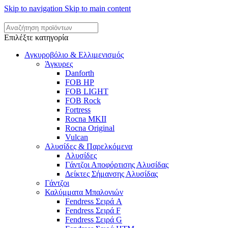
Skip to navigation
Skip to main content
Επιλέξτε κατηγορία
Αγκυροβόλιο & Ελλιμενισμός
Άγκυρες
Danforth
FOB HP
FOB LIGHT
FOB Rock
Fortress
Rocna MKII
Rocna Original
Vulcan
Αλυσίδες & Παρελκόμενα
Αλυσίδες
Γάντζοι Αποφόρτισης Αλυσίδας
Δείκτες Σήμανσης Αλυσίδας
Γάντζοι
Καλύμματα Μπαλονιών
Fendress Σειρά A
Fendress Σειρά F
Fendress Σειρά G