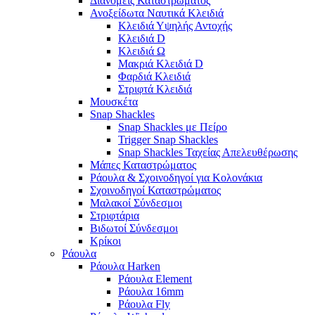
Διανομείς Καταστρώματος
Ανοξείδωτα Ναυτικά Κλειδιά
Κλειδιά Υψηλής Αντοχής
Κλειδιά D
Κλειδιά Ω
Μακριά Κλειδιά D
Φαρδιά Κλειδιά
Στριφτά Κλειδιά
Μουσκέτα
Snap Shackles
Snap Shackles με Πείρο
Trigger Snap Shackles
Snap Shackles Ταχείας Απελευθέρωσης
Μάπες Καταστρώματος
Ράουλα & Σχοινοδηγοί για Κολονάκια
Σχοινοδηγοί Καταστρώματος
Μαλακοί Σύνδεσμοι
Στριφτάρια
Βιδωτοί Σύνδεσμοι
Κρίκοι
Ράουλα
Ράουλα Harken
Ράουλα Element
Ράουλα 16mm
Ράουλα Fly