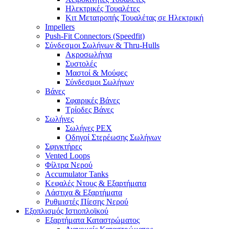
Ηλεκτρικές Τουαλέτες
Κιτ Μετατροπής Τουαλέτας σε Ηλεκτρική
Impellers
Push-Fit Connectors (Speedfit)
Σύνδεσμοι Σωλήνων & Thru-Hulls
Ακροσωλήνια
Συστολές
Μαστοί & Μούφες
Σύνδεσμοι Σωλήνων
Βάνες
Σφαιρικές Βάνες
Τρίοδες Βάνες
Σωλήνες
Σωλήνες PEX
Οδηγοί Στερέωσης Σωλήνων
Σφιγκτήρες
Vented Loops
Φίλτρα Νερού
Accumulator Tanks
Κεφαλές Ντους & Εξαρτήματα
Λάστιχα & Εξαρτήματα
Ρυθμιστές Πίεσης Νερού
Εξοπλισμός Ιστιοπλοϊκού
Εξαρτήματα Καταστρώματος