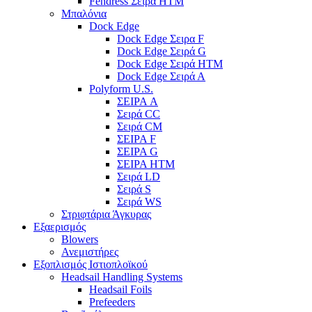
Fendress Σειρά HTM
Μπαλόνια
Dock Edge
Dock Edge Σειρα F
Dock Edge Σειρά G
Dock Edge Σειρά HTM
Dock Edge Σειρά Α
Polyform U.S.
ΣΕΙΡΑ A
Σειρά CC
Σειρά CM
ΣΕΙΡΑ F
ΣΕΙΡΑ G
ΣΕΙΡΑ HTM
Σειρά LD
Σειρά S
Σειρά WS
Στριφτάρια Άγκυρας
Εξαερισμός
Blowers
Ανεμιστήρες
Εξοπλισμός Ιστιοπλοϊκού
Headsail Handling Systems
Headsail Foils
Prefeeders