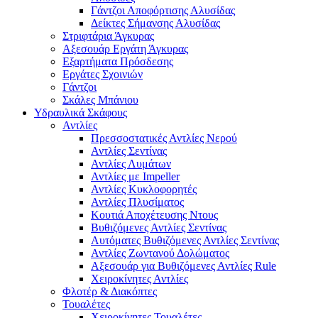
Γάντζοι Αποφόρτισης Αλυσίδας
Δείκτες Σήμανσης Αλυσίδας
Στριφτάρια Άγκυρας
Αξεσουάρ Εργάτη Άγκυρας
Εξαρτήματα Πρόσδεσης
Εργάτες Σχοινιών
Γάντζοι
Σκάλες Μπάνιου
Υδραυλικά Σκάφους
Αντλίες
Πρεσσοστατικές Αντλίες Νερού
Αντλίες Σεντίνας
Αντλίες Λυμάτων
Αντλίες με Impeller
Αντλίες Κυκλοφορητές
Αντλίες Πλυσίματος
Κουτιά Αποχέτευσης Ντους
Βυθιζόμενες Αντλίες Σεντίνας
Αυτόματες Βυθιζόμενες Αντλίες Σεντίνας
Αντλίες Ζωντανού Δολώματος
Αξεσουάρ για Βυθιζόμενες Αντλίες Rule
Χειροκίνητες Αντλίες
Φλοτέρ & Διακόπτες
Τουαλέτες
Χειροκίνητες Τουαλέτες