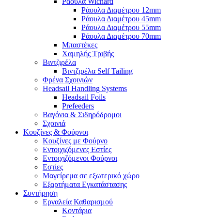
Ράουλα Wichard
Ράουλα Διαμέτρου 12mm
Ράουλα Διαμέτρου 45mm
Ράουλα Διαμέτρου 55mm
Ράουλα Διαμέτρου 70mm
Μπαστέκες
Χαμηλής Τριβής
Βιντζιρέλα
Βιντζιρέλα Self Tailing
Φρένα Σχοινιών
Headsail Handling Systems
Headsail Foils
Prefeeders
Βαγόνια & Σιδηρόδρομοι
Σχοινιά
Κουζίνες & Φούρνοι
Κουζίνες με Φούρνο
Εντοιχιζόμενες Εστίες
Εντοιχιζόμενοι Φούρνοι
Εστίες
Μαγείρεμα σε εξωτερικό χώρο
Εξαρτήματα Εγκατάστασης
Συντήρηση
Εργαλεία Καθαρισμού
Κοντάρια