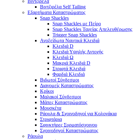
Βιντζιρέλα
Βιντζιρέλα Self Tailing
Εξαρτήματα Καταστρώματος
Snap Shackles
Snap Shackles με Πείρο
Snap Shackles Ταχείας Απελευθέρωσης
Trigger Snap Shackles
Ανοξείδωτα Ναυτικά Κλειδιά
Κλειδιά D
Κλειδιά Υψηλής Αντοχής
Κλειδιά Ω
Μακριά Κλειδιά D
Στριφτά Κλειδιά
Φαρδιά Κλειδιά
Βιδωτοί Σύνδεσμοι
Διανομείς Καταστρώματος
Κρίκοι
Μαλακοί Σύνδεσμοι
Μάπες Καταστρώματος
Μουσκέτα
Ράουλα & Σχοινοδηγοί για Κολονάκια
Στριφτάρια
Σφιγκτήρες Συρματόσχοινου
Σχοινοδηγοί Καταστρώματος
Ράουλα