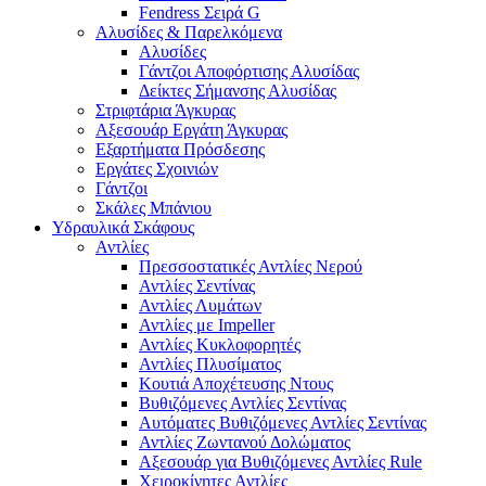
Fendress Σειρά G
Αλυσίδες & Παρελκόμενα
Αλυσίδες
Γάντζοι Αποφόρτισης Αλυσίδας
Δείκτες Σήμανσης Αλυσίδας
Στριφτάρια Άγκυρας
Αξεσουάρ Εργάτη Άγκυρας
Εξαρτήματα Πρόσδεσης
Εργάτες Σχοινιών
Γάντζοι
Σκάλες Μπάνιου
Υδραυλικά Σκάφους
Αντλίες
Πρεσσοστατικές Αντλίες Νερού
Αντλίες Σεντίνας
Αντλίες Λυμάτων
Αντλίες με Impeller
Αντλίες Κυκλοφορητές
Αντλίες Πλυσίματος
Κουτιά Αποχέτευσης Ντους
Βυθιζόμενες Αντλίες Σεντίνας
Αυτόματες Βυθιζόμενες Αντλίες Σεντίνας
Αντλίες Ζωντανού Δολώματος
Αξεσουάρ για Βυθιζόμενες Αντλίες Rule
Χειροκίνητες Αντλίες