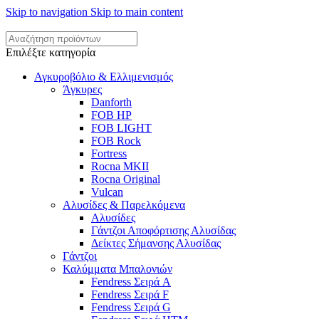
Skip to navigation
Skip to main content
Επιλέξτε κατηγορία
Αγκυροβόλιο & Ελλιμενισμός
Άγκυρες
Danforth
FOB HP
FOB LIGHT
FOB Rock
Fortress
Rocna MKII
Rocna Original
Vulcan
Αλυσίδες & Παρελκόμενα
Αλυσίδες
Γάντζοι Αποφόρτισης Αλυσίδας
Δείκτες Σήμανσης Αλυσίδας
Γάντζοι
Καλύμματα Μπαλονιών
Fendress Σειρά A
Fendress Σειρά F
Fendress Σειρά G