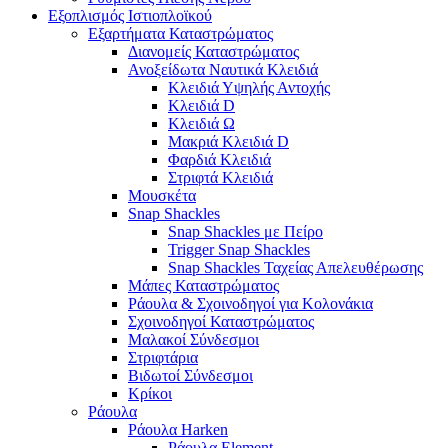
Εξοπλισμός Ιστιοπλοϊκού
Εξαρτήματα Καταστρώματος
Διανομείς Καταστρώματος
Ανοξείδωτα Ναυτικά Κλειδιά
Κλειδιά Υψηλής Αντοχής
Κλειδιά D
Κλειδιά Ω
Μακριά Κλειδιά D
Φαρδιά Κλειδιά
Στριφτά Κλειδιά
Μουσκέτα
Snap Shackles
Snap Shackles με Πείρο
Trigger Snap Shackles
Snap Shackles Ταχείας Απελευθέρωσης
Μάπες Καταστρώματος
Ράουλα & Σχοινοδηγοί για Κολονάκια
Σχοινοδηγοί Καταστρώματος
Μαλακοί Σύνδεσμοι
Στριφτάρια
Βιδωτοί Σύνδεσμοι
Κρίκοι
Ράουλα
Ράουλα Harken
Ράουλα Element