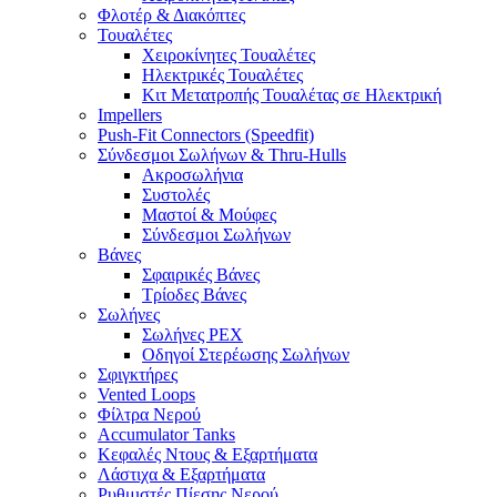
Φλοτέρ & Διακόπτες
Τουαλέτες
Χειροκίνητες Τουαλέτες
Ηλεκτρικές Τουαλέτες
Κιτ Μετατροπής Τουαλέτας σε Ηλεκτρική
Impellers
Push-Fit Connectors (Speedfit)
Σύνδεσμοι Σωλήνων & Thru-Hulls
Ακροσωλήνια
Συστολές
Μαστοί & Μούφες
Σύνδεσμοι Σωλήνων
Βάνες
Σφαιρικές Βάνες
Τρίοδες Βάνες
Σωλήνες
Σωλήνες PEX
Οδηγοί Στερέωσης Σωλήνων
Σφιγκτήρες
Vented Loops
Φίλτρα Νερού
Accumulator Tanks
Κεφαλές Ντους & Εξαρτήματα
Λάστιχα & Εξαρτήματα
Ρυθμιστές Πίεσης Νερού