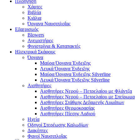
Πλοήγηση
Χάρτες
Βιβλία
Κιάλια
Όργανα Ναυσιπλοΐας
Εξαερισμός
Blowers
Ανεμιστήρες
Φινιστρίνια & Καταπακτές
Ηλεκτρικά Σκάφους
Όργανα
Μαύρα Όργανα Ένδειξης
Λευκά Όργανα Ένδειξης
Μαύρα Όργανα Ένδειξης Silverline
Λευκά Όργανα Ένδειξης Silverline
Αισθητήρες
Αισθητήρες Νερού – Πετρελαίου με Φλάντζα
Αισθητήρες Νερού – Πετρελαίου με Σπείρωμα
Αισθητήρες Στάθμης Δεξαμενής Λυμάτων
Αισθητήρες Θερμοκρασίας
Αισθητήρες Πίεσης Λαδιού
Ηχεία
Οδηγοί Στερέωσης Καλωδίων
Διακόπτες
Φανοί Ναυσιπλοΐας