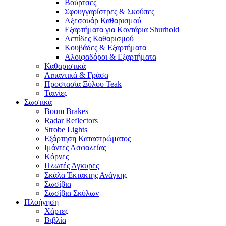
Βούρτσες
Σφουγγαρίστρες & Σκούπες
Αξεσουάρ Καθαρισμού
Εξαρτήματα για Κοντάρια Shurhold
Λεπίδες Καθαρισμού
Κουβάδες & Εξαρτήματα
Αλοιφαδόροι & Εξαρτήματα
Καθαριστικά
Λιπαντικά & Γράσα
Προστασία Ξύλου Teak
Ταινίες
Σωστικά
Boom Brakes
Radar Reflectors
Strobe Lights
Εξάρτηση Καταστρώματος
Ιμάντες Ασφαλείας
Κόρνες
Πλωτές Άγκυρες
Σκάλα Έκτακτης Ανάγκης
Σωσίβια
Σωσίβια Σκύλων
Πλοήγηση
Χάρτες
Βιβλία