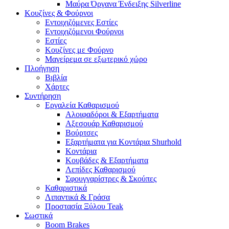
Μαύρα Όργανα Ένδειξης Silverline
Κουζίνες & Φούρνοι
Εντοιχιζόμενες Εστίες
Εντοιχιζόμενοι Φούρνοι
Εστίες
Κουζίνες με Φούρνο
Μαγείρεμα σε εξωτερικό χώρο
Πλοήγηση
Βιβλία
Χάρτες
Συντήρηση
Εργαλεία Καθαρισμού
Αλοιφαδόροι & Εξαρτήματα
Αξεσουάρ Καθαρισμού
Βούρτσες
Εξαρτήματα για Κοντάρια Shurhold
Κοντάρια
Κουβάδες & Εξαρτήματα
Λεπίδες Καθαρισμού
Σφουγγαρίστρες & Σκούπες
Καθαριστικά
Λιπαντικά & Γράσα
Προστασία Ξύλου Teak
Σωστικά
Boom Brakes