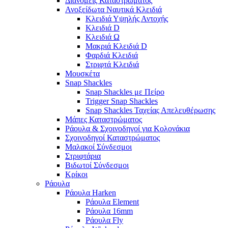
Διανομείς Καταστρώματος
Ανοξείδωτα Ναυτικά Κλειδιά
Κλειδιά Υψηλής Αντοχής
Κλειδιά D
Κλειδιά Ω
Μακριά Κλειδιά D
Φαρδιά Κλειδιά
Στριφτά Κλειδιά
Μουσκέτα
Snap Shackles
Snap Shackles με Πείρο
Trigger Snap Shackles
Snap Shackles Ταχείας Απελευθέρωσης
Μάπες Καταστρώματος
Ράουλα & Σχοινοδηγοί για Κολονάκια
Σχοινοδηγοί Καταστρώματος
Μαλακοί Σύνδεσμοι
Στριφτάρια
Βιδωτοί Σύνδεσμοι
Κρίκοι
Ράουλα
Ράουλα Harken
Ράουλα Element
Ράουλα 16mm
Ράουλα Fly