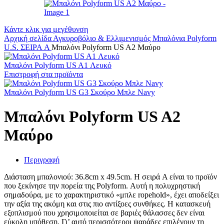
Κάντε κλικ για μεγέθυνση
Αρχική σελίδα
Αγκυροβόλιο & Ελλιμενισμός
Μπαλόνια
Polyform
U.S.
ΣΕΙΡΑ A
Μπαλόνι Polyform US A2 Μαύρο
Μπαλόνι Polyform US A1 Λευκό
Επιστροφή στα προϊόντα
Μπαλόνι Polyform US G3 Σκούρο Μπλε Navy
Μπαλόνι Polyform US A2
Μαύρο
Περιγραφή
Διάσταση μπαλονιού: 36.8cm x 49.5cm. Η σειρά A είναι το προϊόν
που ξεκίνησε την πορεία της Polyform. Αυτή η πολυχρηστική
σημαδούρα, με το χαρακτηριστικό «μπλε ropehold», έχει αποδείξει
την αξία της ακόμη και στις πιο αντίξοες συνθήκες. Η κατασκευή
εξοπλισμού που χρησιμοποιείται σε βαριές θάλασσες δεν είναι
εύκολη υπόθεση. Γι’ αυτό περισσότεροι ψαράδες επιλέγουν τη