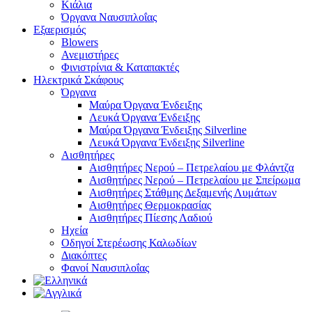
Κιάλια
Όργανα Ναυσιπλοΐας
Εξαερισμός
Blowers
Ανεμιστήρες
Φινιστρίνια & Καταπακτές
Ηλεκτρικά Σκάφους
Όργανα
Μαύρα Όργανα Ένδειξης
Λευκά Όργανα Ένδειξης
Μαύρα Όργανα Ένδειξης Silverline
Λευκά Όργανα Ένδειξης Silverline
Αισθητήρες
Αισθητήρες Νερού – Πετρελαίου με Φλάντζα
Αισθητήρες Νερού – Πετρελαίου με Σπείρωμα
Αισθητήρες Στάθμης Δεξαμενής Λυμάτων
Αισθητήρες Θερμοκρασίας
Αισθητήρες Πίεσης Λαδιού
Ηχεία
Οδηγοί Στερέωσης Καλωδίων
Διακόπτες
Φανοί Ναυσιπλοΐας