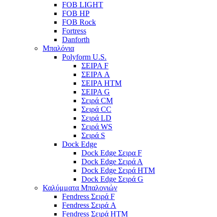
FOB LIGHT
FOB HP
FOB Rock
Fortress
Danforth
Μπαλόνια
Polyform U.S.
ΣΕΙΡΑ F
ΣΕΙΡΑ A
ΣΕΙΡΑ HTM
ΣΕΙΡΑ G
Σειρά CM
Σειρά CC
Σειρά LD
Σειρά WS
Σειρά S
Dock Edge
Dock Edge Σειρα F
Dock Edge Σειρά Α
Dock Edge Σειρά HTM
Dock Edge Σειρά G
Καλύμματα Μπαλονιών
Fendress Σειρά F
Fendress Σειρά A
Fendress Σειρά HTM