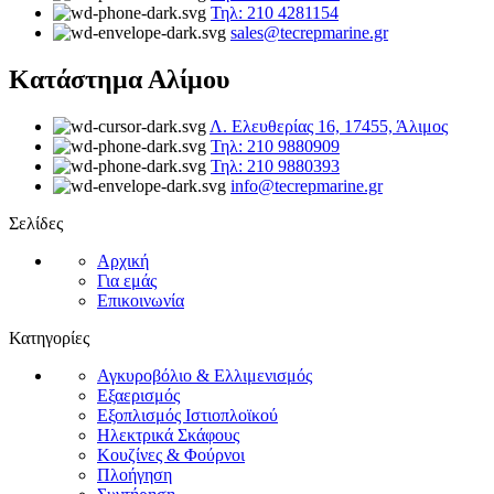
Τηλ: 210 4281154
sales@tecrepmarine.gr
Κατάστημα Αλίμου
Λ. Ελευθερίας 16, 17455, Άλιμος
Τηλ: 210 9880909
Τηλ: 210 9880393
info@tecrepmarine.gr
Σελίδες
Αρχική
Για εμάς
Επικοινωνία
Κατηγορίες
Αγκυροβόλιο & Ελλιμενισμός
Εξαερισμός
Εξοπλισμός Ιστιοπλοϊκού
Ηλεκτρικά Σκάφους
Κουζίνες & Φούρνοι
Πλοήγηση