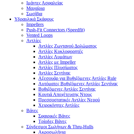
Ιμάντες Ασφαλείας
Μαχαίρια
Σωσίβια
Υδραυλικά Σκάφους
Impellers
Push-Fit Connectors (Speedfit)
Vented Loops
Αντλίες
Αντλίες Ζωντανού Δολώματος
Αντλίες Κυκλοφορητές
Αντλίες Λυμάτων
Αντλίες με Impeller
Αντλίες Πλυσίματος
Αντλίες Σεντίνας
Αξεσουάρ για Βυθιζόμενες Αντλίες Rule
Αυτόματες Βυθιζόμενες Αντλίες Σεντίνας
Βυθιζόμενες Αντλίες Σεντίνας
Κουτιά Αποχέτευσης Ντους
Πρεσσοστατικές Αντλίες Νερού
Χειροκίνητες Αντλίες
Βάνες
Σφαιρικές Βάνες
Τρίοδες Βάνες
Σύνδεσμοι Σωλήνων & Thru-Hulls
Ακροσωλήνια