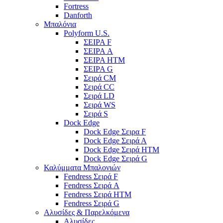
Fortress
Danforth
Μπαλόνια
Polyform U.S.
ΣΕΙΡΑ F
ΣΕΙΡΑ A
ΣΕΙΡΑ HTM
ΣΕΙΡΑ G
Σειρά CM
Σειρά CC
Σειρά LD
Σειρά WS
Σειρά S
Dock Edge
Dock Edge Σειρα F
Dock Edge Σειρά Α
Dock Edge Σειρά HTM
Dock Edge Σειρά G
Καλύμματα Μπαλονιών
Fendress Σειρά F
Fendress Σειρά A
Fendress Σειρά HTM
Fendress Σειρά G
Αλυσίδες & Παρελκόμενα
Αλυσίδες