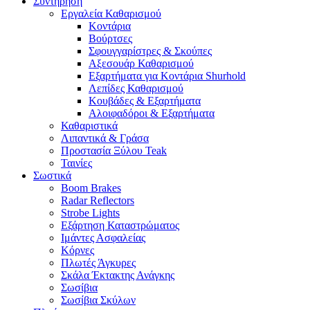
Συντήρηση
Εργαλεία Καθαρισμού
Κοντάρια
Βούρτσες
Σφουγγαρίστρες & Σκούπες
Αξεσουάρ Καθαρισμού
Εξαρτήματα για Κοντάρια Shurhold
Λεπίδες Καθαρισμού
Κουβάδες & Εξαρτήματα
Αλοιφαδόροι & Εξαρτήματα
Καθαριστικά
Λιπαντικά & Γράσα
Προστασία Ξύλου Teak
Ταινίες
Σωστικά
Boom Brakes
Radar Reflectors
Strobe Lights
Εξάρτηση Καταστρώματος
Ιμάντες Ασφαλείας
Κόρνες
Πλωτές Άγκυρες
Σκάλα Έκτακτης Ανάγκης
Σωσίβια
Σωσίβια Σκύλων