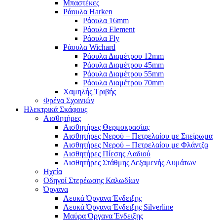
Μπαστέκες
Ράουλα Harken
Ράουλα 16mm
Ράουλα Element
Ράουλα Fly
Ράουλα Wichard
Ράουλα Διαμέτρου 12mm
Ράουλα Διαμέτρου 45mm
Ράουλα Διαμέτρου 55mm
Ράουλα Διαμέτρου 70mm
Χαμηλής Τριβής
Φρένα Σχοινιών
Ηλεκτρικά Σκάφους
Αισθητήρες
Αισθητήρες Θερμοκρασίας
Αισθητήρες Νερού – Πετρελαίου με Σπείρωμα
Αισθητήρες Νερού – Πετρελαίου με Φλάντζα
Αισθητήρες Πίεσης Λαδιού
Αισθητήρες Στάθμης Δεξαμενής Λυμάτων
Ηχεία
Οδηγοί Στερέωσης Καλωδίων
Όργανα
Λευκά Όργανα Ένδειξης
Λευκά Όργανα Ένδειξης Silverline
Μαύρα Όργανα Ένδειξης