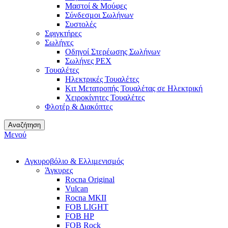
Μαστοί & Μούφες
Σύνδεσμοι Σωλήνων
Συστολές
Σφιγκτήρες
Σωλήνες
Οδηγοί Στερέωσης Σωλήνων
Σωλήνες PEX
Τουαλέτες
Ηλεκτρικές Τουαλέτες
Κιτ Μετατροπής Τουαλέτας σε Ηλεκτρική
Χειροκίνητες Τουαλέτες
Φλοτέρ & Διακόπτες
Αναζήτηση
Μενού
Αγκυροβόλιο & Ελλιμενισμός
Άγκυρες
Rocna Original
Vulcan
Rocna MKII
FOB LIGHT
FOB HP
FOB Rock