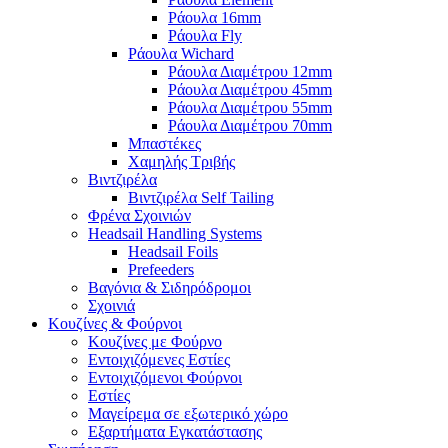
Ράουλα 16mm
Ράουλα Fly
Ράουλα Wichard
Ράουλα Διαμέτρου 12mm
Ράουλα Διαμέτρου 45mm
Ράουλα Διαμέτρου 55mm
Ράουλα Διαμέτρου 70mm
Μπαστέκες
Χαμηλής Τριβής
Βιντζιρέλα
Βιντζιρέλα Self Tailing
Φρένα Σχοινιών
Headsail Handling Systems
Headsail Foils
Prefeeders
Βαγόνια & Σιδηρόδρομοι
Σχοινιά
Κουζίνες & Φούρνοι
Κουζίνες με Φούρνο
Εντοιχιζόμενες Εστίες
Εντοιχιζόμενοι Φούρνοι
Εστίες
Μαγείρεμα σε εξωτερικό χώρο
Εξαρτήματα Εγκατάστασης