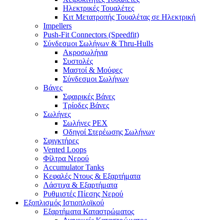
Ηλεκτρικές Τουαλέτες
Κιτ Μετατροπής Τουαλέτας σε Ηλεκτρική
Impellers
Push-Fit Connectors (Speedfit)
Σύνδεσμοι Σωλήνων & Thru-Hulls
Ακροσωλήνια
Συστολές
Μαστοί & Μούφες
Σύνδεσμοι Σωλήνων
Βάνες
Σφαιρικές Βάνες
Τρίοδες Βάνες
Σωλήνες
Σωλήνες PEX
Οδηγοί Στερέωσης Σωλήνων
Σφιγκτήρες
Vented Loops
Φίλτρα Νερού
Accumulator Tanks
Κεφαλές Ντους & Εξαρτήματα
Λάστιχα & Εξαρτήματα
Ρυθμιστές Πίεσης Νερού
Εξοπλισμός Ιστιοπλοϊκού
Εξαρτήματα Καταστρώματος