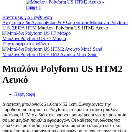
Κάντε κλικ για μεγέθυνση
Αρχική σελίδα
Αγκυροβόλιο & Ελλιμενισμός
Μπαλόνια
Polyform
U.S.
ΣΕΙΡΑ HTM
Μπαλόνι Polyform US ΗΤΜ2 Λευκό
Μπαλόνι Polyform US F7 Μαύρο
Επιστροφή στα προϊόντα
Μπαλόνι Polyform US ΗΤΜ2 Ανοιχτό Μπεζ Sand
Μπαλόνι Polyform US ΗΤΜ2
Λευκό
Περιγραφή
Διάσταση μπαλονιού: 21.6cm x 52.1cm. Συνεχίζοντας την
παράδοση ποιότητας της Polyform, το προστατευτικό μπαλόνι
σκάφους HTM σχεδιάστηκε για να προσφέρει μέγιστη προστασία
σε μια μεγάλη ποικιλία εφαρμογών. Οι κάθετες νευρώσεις για
επιπλέον προστασία, τα ενισχυμένα άκρα του σωλήνα ώστε να
αποτρέπεται το τράβηγμα των σχοινιών αν το fender παγιδευτεί σε