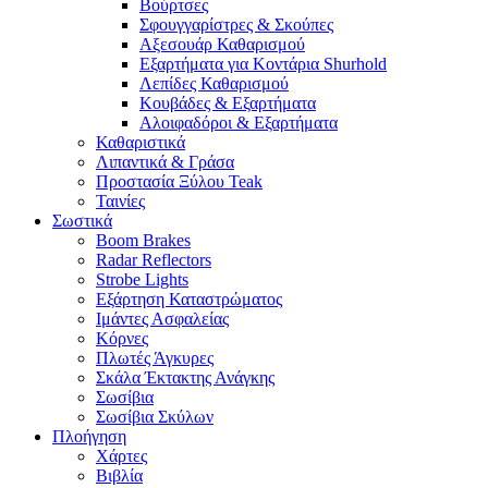
Βούρτσες
Σφουγγαρίστρες & Σκούπες
Αξεσουάρ Καθαρισμού
Εξαρτήματα για Κοντάρια Shurhold
Λεπίδες Καθαρισμού
Κουβάδες & Εξαρτήματα
Αλοιφαδόροι & Εξαρτήματα
Καθαριστικά
Λιπαντικά & Γράσα
Προστασία Ξύλου Teak
Ταινίες
Σωστικά
Boom Brakes
Radar Reflectors
Strobe Lights
Εξάρτηση Καταστρώματος
Ιμάντες Ασφαλείας
Κόρνες
Πλωτές Άγκυρες
Σκάλα Έκτακτης Ανάγκης
Σωσίβια
Σωσίβια Σκύλων
Πλοήγηση
Χάρτες
Βιβλία