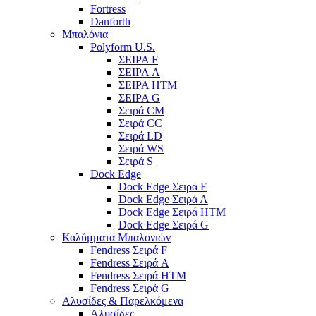
Fortress
Danforth
Μπαλόνια
Polyform U.S.
ΣΕΙΡΑ F
ΣΕΙΡΑ A
ΣΕΙΡΑ HTM
ΣΕΙΡΑ G
Σειρά CM
Σειρά CC
Σειρά LD
Σειρά WS
Σειρά S
Dock Edge
Dock Edge Σειρα F
Dock Edge Σειρά Α
Dock Edge Σειρά HTM
Dock Edge Σειρά G
Καλύμματα Μπαλονιών
Fendress Σειρά F
Fendress Σειρά A
Fendress Σειρά HTM
Fendress Σειρά G
Αλυσίδες & Παρελκόμενα
Αλυσίδες