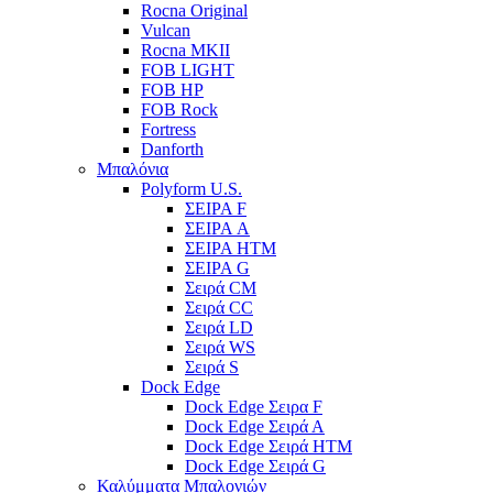
Rocna Original
Vulcan
Rocna MKII
FOB LIGHT
FOB HP
FOB Rock
Fortress
Danforth
Μπαλόνια
Polyform U.S.
ΣΕΙΡΑ F
ΣΕΙΡΑ A
ΣΕΙΡΑ HTM
ΣΕΙΡΑ G
Σειρά CM
Σειρά CC
Σειρά LD
Σειρά WS
Σειρά S
Dock Edge
Dock Edge Σειρα F
Dock Edge Σειρά Α
Dock Edge Σειρά HTM
Dock Edge Σειρά G
Καλύμματα Μπαλονιών