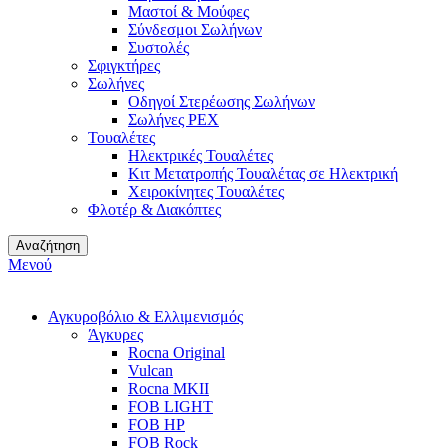
Μαστοί & Μούφες
Σύνδεσμοι Σωλήνων
Συστολές
Σφιγκτήρες
Σωλήνες
Οδηγοί Στερέωσης Σωλήνων
Σωλήνες PEX
Τουαλέτες
Ηλεκτρικές Τουαλέτες
Κιτ Μετατροπής Τουαλέτας σε Ηλεκτρική
Χειροκίνητες Τουαλέτες
Φλοτέρ & Διακόπτες
Αναζήτηση
Μενού
Αγκυροβόλιο & Ελλιμενισμός
Άγκυρες
Rocna Original
Vulcan
Rocna MKII
FOB LIGHT
FOB HP
FOB Rock