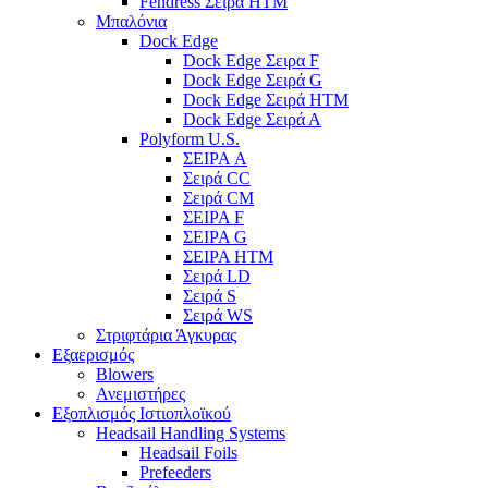
Fendress Σειρά HTM
Μπαλόνια
Dock Edge
Dock Edge Σειρα F
Dock Edge Σειρά G
Dock Edge Σειρά HTM
Dock Edge Σειρά Α
Polyform U.S.
ΣΕΙΡΑ A
Σειρά CC
Σειρά CM
ΣΕΙΡΑ F
ΣΕΙΡΑ G
ΣΕΙΡΑ HTM
Σειρά LD
Σειρά S
Σειρά WS
Στριφτάρια Άγκυρας
Εξαερισμός
Blowers
Ανεμιστήρες
Εξοπλισμός Ιστιοπλοϊκού
Headsail Handling Systems
Headsail Foils
Prefeeders