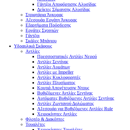
Γάντζοι Αποφόρτισης Αλυσίδας
Δείκτες Σήμανσης Αλυσίδας
Στριφτάρια Άγκυρας
Αξεσουάρ Εργάτη Άγκυρας
Εξαρτήματα Πρόσδεσης
Εργάτες Σχοινιών
Γάντζοι
Σκάλες Μπάνιου
Υδραυλικά Σκάφους
Αντλίες
Πρεσσοστατικές Αντλίες Νερού
Αντλίες Σεντίνας
Αντλίες Λυμάτων
Αντλίες με Impeller
Αντλίες Κυκλοφορητές
Αντλίες Πλυσίματος
Κουτιά Αποχέτευσης Ντους
Βυθιζόμενες Αντλίες Σεντίνας
Αυτόματες Βυθιζόμενες Αντλίες Σεντίνας
Αντλίες Ζωντανού Δολώματος
Αξεσουάρ για Βυθιζόμενες Αντλίες Rule
Χειροκίνητες Αντλίες
Φλοτέρ & Διακόπτες
Τουαλέτες
Χειροκίνητες Τουαλέτες