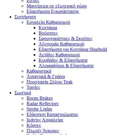
Εστίες
Μαγείρεμα σε εξωτερικό χώρο
Εξαρτήματα Εγκατάστασης
Συντήρηση
Εργαλεία Καθαρισμού
Κοντάρια
Βούρτσες
Σφουγγαρίστρες & Σκούπες
Αξεσουάρ Καθαρισμού
Εξαρτήματα για Κοντάρια Shurhold
Λεπίδες Καθαρισμού
Κουβάδες & Εξαρτήματα
Αλοιφαδόροι & Εξαρτήματα
Καθαριστικά
Λιπαντικά & Γράσα
Προστασία Ξύλου Teak
Ταινίες
Σωστικά
Boom Brakes
Radar Reflectors
Strobe Lights
Εξάρτηση Καταστρώματος
Ιμάντες Ασφαλείας
Κόρνες
Πλωτές Άγκυρες