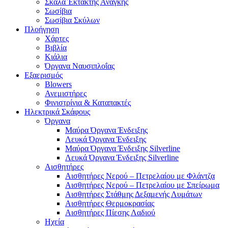
Σκάλα Έκτακτης Ανάγκης
Σωσίβια
Σωσίβια Σκύλων
Πλοήγηση
Χάρτες
Βιβλία
Κιάλια
Όργανα Ναυσιπλοΐας
Εξαερισμός
Blowers
Ανεμιστήρες
Φινιστρίνια & Καταπακτές
Ηλεκτρικά Σκάφους
Όργανα
Μαύρα Όργανα Ένδειξης
Λευκά Όργανα Ένδειξης
Μαύρα Όργανα Ένδειξης Silverline
Λευκά Όργανα Ένδειξης Silverline
Αισθητήρες
Αισθητήρες Νερού – Πετρελαίου με Φλάντζα
Αισθητήρες Νερού – Πετρελαίου με Σπείρωμα
Αισθητήρες Στάθμης Δεξαμενής Λυμάτων
Αισθητήρες Θερμοκρασίας
Αισθητήρες Πίεσης Λαδιού
Ηχεία