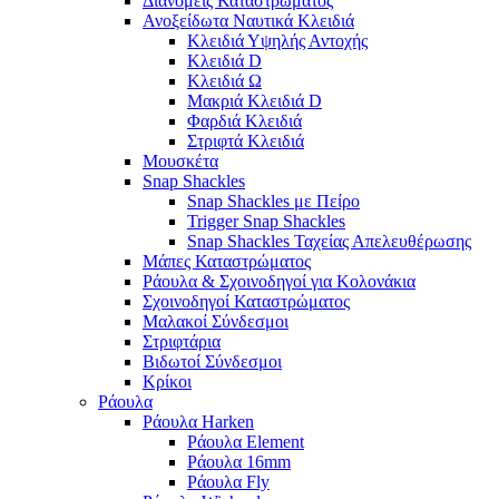
Διανομείς Καταστρώματος
Ανοξείδωτα Ναυτικά Κλειδιά
Κλειδιά Υψηλής Αντοχής
Κλειδιά D
Κλειδιά Ω
Μακριά Κλειδιά D
Φαρδιά Κλειδιά
Στριφτά Κλειδιά
Μουσκέτα
Snap Shackles
Snap Shackles με Πείρο
Trigger Snap Shackles
Snap Shackles Ταχείας Απελευθέρωσης
Μάπες Καταστρώματος
Ράουλα & Σχοινοδηγοί για Κολονάκια
Σχοινοδηγοί Καταστρώματος
Μαλακοί Σύνδεσμοι
Στριφτάρια
Βιδωτοί Σύνδεσμοι
Κρίκοι
Ράουλα
Ράουλα Harken
Ράουλα Element
Ράουλα 16mm
Ράουλα Fly