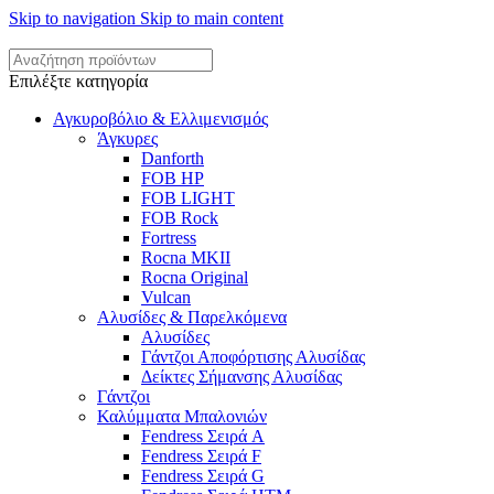
Skip to navigation
Skip to main content
Επιλέξτε κατηγορία
Αγκυροβόλιο & Ελλιμενισμός
Άγκυρες
Danforth
FOB HP
FOB LIGHT
FOB Rock
Fortress
Rocna MKII
Rocna Original
Vulcan
Αλυσίδες & Παρελκόμενα
Αλυσίδες
Γάντζοι Αποφόρτισης Αλυσίδας
Δείκτες Σήμανσης Αλυσίδας
Γάντζοι
Καλύμματα Μπαλονιών
Fendress Σειρά A
Fendress Σειρά F
Fendress Σειρά G