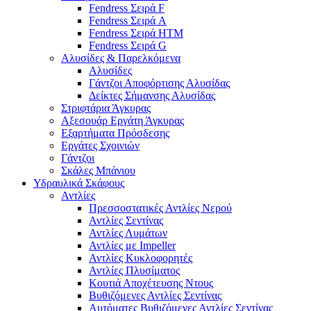
Fendress Σειρά F
Fendress Σειρά A
Fendress Σειρά HTM
Fendress Σειρά G
Αλυσίδες & Παρελκόμενα
Αλυσίδες
Γάντζοι Αποφόρτισης Αλυσίδας
Δείκτες Σήμανσης Αλυσίδας
Στριφτάρια Άγκυρας
Αξεσουάρ Εργάτη Άγκυρας
Εξαρτήματα Πρόσδεσης
Εργάτες Σχοινιών
Γάντζοι
Σκάλες Μπάνιου
Υδραυλικά Σκάφους
Αντλίες
Πρεσσοστατικές Αντλίες Νερού
Αντλίες Σεντίνας
Αντλίες Λυμάτων
Αντλίες με Impeller
Αντλίες Κυκλοφορητές
Αντλίες Πλυσίματος
Κουτιά Αποχέτευσης Ντους
Βυθιζόμενες Αντλίες Σεντίνας
Αυτόματες Βυθιζόμενες Αντλίες Σεντίνας