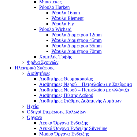
Μπαστέκες
Ράουλα Harken
Ράουλα 16mm
Ράουλα Element
Ράουλα Fly
Ράουλα Wichard
Ράουλα Διαμέτρου 12mm
Ράουλα Διαμέτρου 45mm
Ράουλα Διαμέτρου 55mm
Ράουλα Διαμέτρου 70mm
Χαμηλής Τριβής
Φρένα Σχοινιών
Ηλεκτρικά Σκάφους
Αισθητήρες
Αισθητήρες Θερμοκρασίας
Αισθητήρες Νερού – Πετρελαίου με Σπείρωμα
Αισθητήρες Νερού – Πετρελαίου με Φλάντζα
Αισθητήρες Πίεσης Λαδιού
Αισθητήρες Στάθμης Δεξαμενής Λυμάτων
Ηχεία
Οδηγοί Στερέωσης Καλωδίων
Όργανα
Λευκά Όργανα Ένδειξης
Λευκά Όργανα Ένδειξης Silverline
Μαύρα Όργανα Ένδειξης