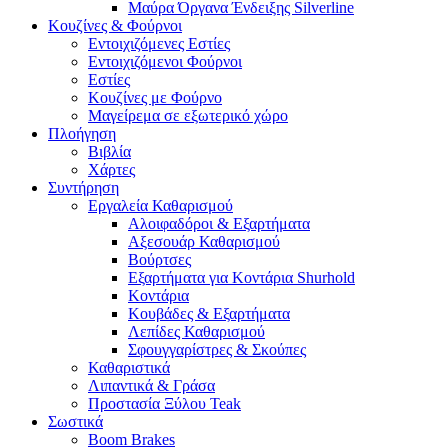
Μαύρα Όργανα Ένδειξης Silverline
Κουζίνες & Φούρνοι
Εντοιχιζόμενες Εστίες
Εντοιχιζόμενοι Φούρνοι
Εστίες
Κουζίνες με Φούρνο
Μαγείρεμα σε εξωτερικό χώρο
Πλοήγηση
Βιβλία
Χάρτες
Συντήρηση
Εργαλεία Καθαρισμού
Αλοιφαδόροι & Εξαρτήματα
Αξεσουάρ Καθαρισμού
Βούρτσες
Εξαρτήματα για Κοντάρια Shurhold
Κοντάρια
Κουβάδες & Εξαρτήματα
Λεπίδες Καθαρισμού
Σφουγγαρίστρες & Σκούπες
Καθαριστικά
Λιπαντικά & Γράσα
Προστασία Ξύλου Teak
Σωστικά
Boom Brakes