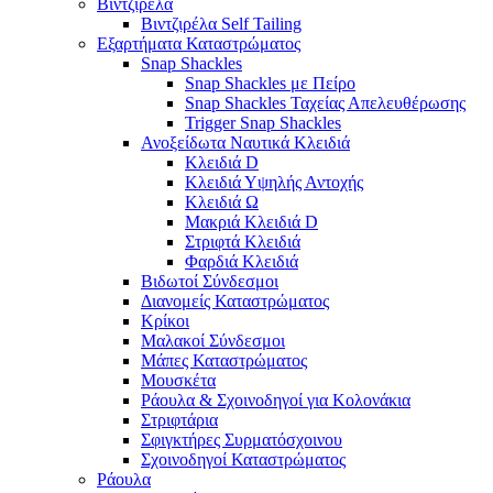
Βιντζιρέλα
Βιντζιρέλα Self Tailing
Εξαρτήματα Καταστρώματος
Snap Shackles
Snap Shackles με Πείρο
Snap Shackles Ταχείας Απελευθέρωσης
Trigger Snap Shackles
Ανοξείδωτα Ναυτικά Κλειδιά
Κλειδιά D
Κλειδιά Υψηλής Αντοχής
Κλειδιά Ω
Μακριά Κλειδιά D
Στριφτά Κλειδιά
Φαρδιά Κλειδιά
Βιδωτοί Σύνδεσμοι
Διανομείς Καταστρώματος
Κρίκοι
Μαλακοί Σύνδεσμοι
Μάπες Καταστρώματος
Μουσκέτα
Ράουλα & Σχοινοδηγοί για Κολονάκια
Στριφτάρια
Σφιγκτήρες Συρματόσχοινου
Σχοινοδηγοί Καταστρώματος
Ράουλα