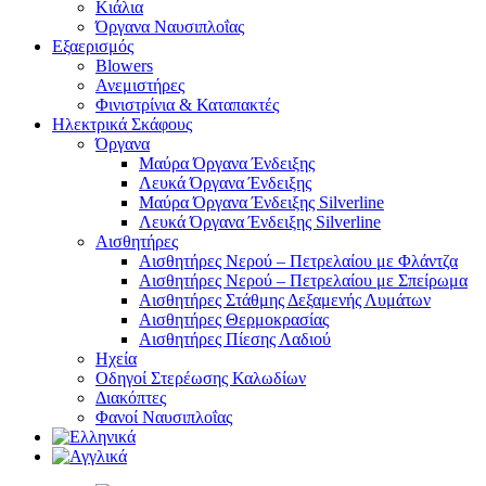
Κιάλια
Όργανα Ναυσιπλοΐας
Εξαερισμός
Blowers
Ανεμιστήρες
Φινιστρίνια & Καταπακτές
Ηλεκτρικά Σκάφους
Όργανα
Μαύρα Όργανα Ένδειξης
Λευκά Όργανα Ένδειξης
Μαύρα Όργανα Ένδειξης Silverline
Λευκά Όργανα Ένδειξης Silverline
Αισθητήρες
Αισθητήρες Νερού – Πετρελαίου με Φλάντζα
Αισθητήρες Νερού – Πετρελαίου με Σπείρωμα
Αισθητήρες Στάθμης Δεξαμενής Λυμάτων
Αισθητήρες Θερμοκρασίας
Αισθητήρες Πίεσης Λαδιού
Ηχεία
Οδηγοί Στερέωσης Καλωδίων
Διακόπτες
Φανοί Ναυσιπλοΐας