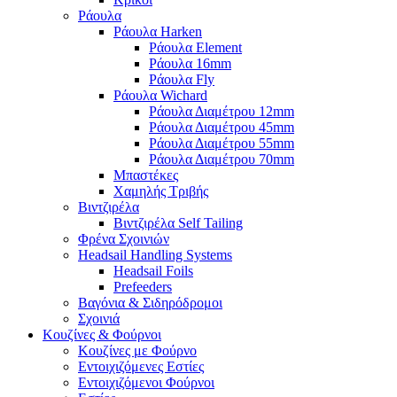
Ράουλα
Ράουλα Harken
Ράουλα Element
Ράουλα 16mm
Ράουλα Fly
Ράουλα Wichard
Ράουλα Διαμέτρου 12mm
Ράουλα Διαμέτρου 45mm
Ράουλα Διαμέτρου 55mm
Ράουλα Διαμέτρου 70mm
Μπαστέκες
Χαμηλής Τριβής
Βιντζιρέλα
Βιντζιρέλα Self Tailing
Φρένα Σχοινιών
Headsail Handling Systems
Headsail Foils
Prefeeders
Βαγόνια & Σιδηρόδρομοι
Σχοινιά
Κουζίνες & Φούρνοι
Κουζίνες με Φούρνο
Εντοιχιζόμενες Εστίες
Εντοιχιζόμενοι Φούρνοι