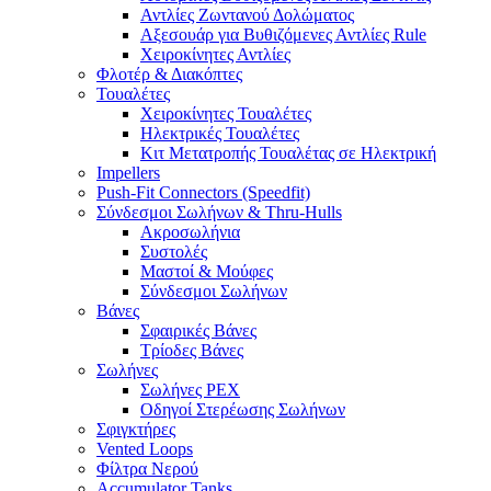
Αντλίες Ζωντανού Δολώματος
Αξεσουάρ για Βυθιζόμενες Αντλίες Rule
Χειροκίνητες Αντλίες
Φλοτέρ & Διακόπτες
Τουαλέτες
Χειροκίνητες Τουαλέτες
Ηλεκτρικές Τουαλέτες
Κιτ Μετατροπής Τουαλέτας σε Ηλεκτρική
Impellers
Push-Fit Connectors (Speedfit)
Σύνδεσμοι Σωλήνων & Thru-Hulls
Ακροσωλήνια
Συστολές
Μαστοί & Μούφες
Σύνδεσμοι Σωλήνων
Βάνες
Σφαιρικές Βάνες
Τρίοδες Βάνες
Σωλήνες
Σωλήνες PEX
Οδηγοί Στερέωσης Σωλήνων
Σφιγκτήρες
Vented Loops
Φίλτρα Νερού
Accumulator Tanks