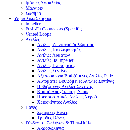
Ιμάντες Ασφαλείας
Μαχαίρια
Σωσίβια
Υδραυλικά Σκάφους
Impellers
Push-Fit Connectors (Speedfit)
Vented Loops
Αντλίες
Αντλίες Ζωντανού Δολώματος
Αντλίες Κυκλοφορητές
Αντλίες Λυμάτων
Αντλίες με Impeller
Αντλίες Πλυσίματος
Αντλίες Σεντίνας
Αξεσουάρ για Βυθιζόμενες Αντλίες Rule
Αυτόματες Βυθιζόμενες Αντλίες Σεντίνας
Βυθιζόμενες Αντλίες Σεντίνας
Κουτιά Αποχέτευσης Ντους
Πρεσσοστατικές Αντλίες Νερού
Χειροκίνητες Αντλίες
Βάνες
Σφαιρικές Βάνες
Τρίοδες Βάνες
Σύνδεσμοι Σωλήνων & Thru-Hulls
Ακροσωλήνια