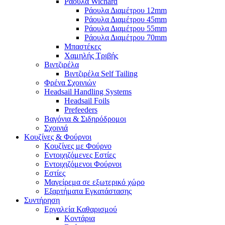
Ράουλα Wichard
Ράουλα Διαμέτρου 12mm
Ράουλα Διαμέτρου 45mm
Ράουλα Διαμέτρου 55mm
Ράουλα Διαμέτρου 70mm
Μπαστέκες
Χαμηλής Τριβής
Βιντζιρέλα
Βιντζιρέλα Self Tailing
Φρένα Σχοινιών
Headsail Handling Systems
Headsail Foils
Prefeeders
Βαγόνια & Σιδηρόδρομοι
Σχοινιά
Κουζίνες & Φούρνοι
Κουζίνες με Φούρνο
Εντοιχιζόμενες Εστίες
Εντοιχιζόμενοι Φούρνοι
Εστίες
Μαγείρεμα σε εξωτερικό χώρο
Εξαρτήματα Εγκατάστασης
Συντήρηση
Εργαλεία Καθαρισμού
Κοντάρια