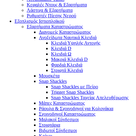
Κεφαλές Ντους & Εξαρτήματα
Λάστιχα & Εξαρτήματα
Ρυθμιστές Πίεσης Νερού
Εξοπλισμός Ιστιοπλοϊκού
Εξαρτήματα Καταστρώματος
Διανομείς Καταστρώματος
Ανοξείδωτα Ναυτικά Κλειδιά
Κλειδιά Υψηλής Αντοχής
Κλειδιά D
Κλειδιά Ω
Μακριά Κλειδιά D
Φαρδιά Κλειδιά
Στριφτά Κλειδιά
Μουσκέτα
Snap Shackles
Snap Shackles με Πείρο
Trigger Snap Shackles
Snap Shackles Ταχείας Απελευθέρωσης
Μάπες Καταστρώματος
Ράουλα & Σχοινοδηγοί για Κολονάκια
Σχοινοδηγοί Καταστρώματος
Μαλακοί Σύνδεσμοι
Στριφτάρια
Βιδωτοί Σύνδεσμοι
Κρίκοι