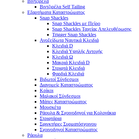
Βιντζιρέλα
Βιντζιρέλα Self Tailing
Εξαρτήματα Καταστρώματος
Snap Shackles
Snap Shackles με Πείρο
Snap Shackles Ταχείας Απελευθέρωσης
Trigger Snap Shackles
Ανοξείδωτα Ναυτικά Κλειδιά
Κλειδιά D
Κλειδιά Υψηλής Αντοχής
Κλειδιά Ω
Μακριά Κλειδιά D
Στριφτά Κλειδιά
Φαρδιά Κλειδιά
Βιδωτοί Σύνδεσμοι
Διανομείς Καταστρώματος
Κρίκοι
Μαλακοί Σύνδεσμοι
Μάπες Καταστρώματος
Μουσκέτα
Ράουλα & Σχοινοδηγοί για Κολονάκια
Στριφτάρια
Σφιγκτήρες Συρματόσχοινου
Σχοινοδηγοί Καταστρώματος
Ράουλα