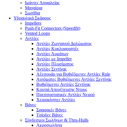
Ιμάντες Ασφαλείας
Μαχαίρια
Σωσίβια
Υδραυλικά Σκάφους
Impellers
Push-Fit Connectors (Speedfit)
Vented Loops
Αντλίες
Αντλίες Ζωντανού Δολώματος
Αντλίες Κυκλοφορητές
Αντλίες Λυμάτων
Αντλίες με Impeller
Αντλίες Πλυσίματος
Αντλίες Σεντίνας
Αξεσουάρ για Βυθιζόμενες Αντλίες Rule
Αυτόματες Βυθιζόμενες Αντλίες Σεντίνας
Βυθιζόμενες Αντλίες Σεντίνας
Κουτιά Αποχέτευσης Ντους
Πρεσσοστατικές Αντλίες Νερού
Χειροκίνητες Αντλίες
Βάνες
Σφαιρικές Βάνες
Τρίοδες Βάνες
Σύνδεσμοι Σωλήνων & Thru-Hulls
Ακροσωλήνια