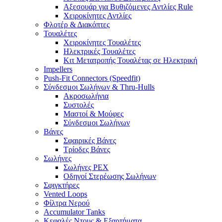
Αξεσουάρ για Βυθιζόμενες Αντλίες Rule
Χειροκίνητες Αντλίες
Φλοτέρ & Διακόπτες
Τουαλέτες
Χειροκίνητες Τουαλέτες
Ηλεκτρικές Τουαλέτες
Κιτ Μετατροπής Τουαλέτας σε Ηλεκτρική
Impellers
Push-Fit Connectors (Speedfit)
Σύνδεσμοι Σωλήνων & Thru-Hulls
Ακροσωλήνια
Συστολές
Μαστοί & Μούφες
Σύνδεσμοι Σωλήνων
Βάνες
Σφαιρικές Βάνες
Τρίοδες Βάνες
Σωλήνες
Σωλήνες PEX
Οδηγοί Στερέωσης Σωλήνων
Σφιγκτήρες
Vented Loops
Φίλτρα Νερού
Accumulator Tanks
Κεφαλές Ντους & Εξαρτήματα