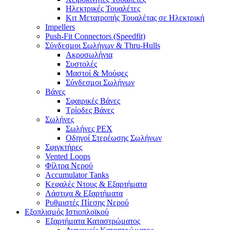
Ηλεκτρικές Τουαλέτες
Κιτ Μετατροπής Τουαλέτας σε Ηλεκτρική
Impellers
Push-Fit Connectors (Speedfit)
Σύνδεσμοι Σωλήνων & Thru-Hulls
Ακροσωλήνια
Συστολές
Μαστοί & Μούφες
Σύνδεσμοι Σωλήνων
Βάνες
Σφαιρικές Βάνες
Τρίοδες Βάνες
Σωλήνες
Σωλήνες PEX
Οδηγοί Στερέωσης Σωλήνων
Σφιγκτήρες
Vented Loops
Φίλτρα Νερού
Accumulator Tanks
Κεφαλές Ντους & Εξαρτήματα
Λάστιχα & Εξαρτήματα
Ρυθμιστές Πίεσης Νερού
Εξοπλισμός Ιστιοπλοϊκού
Εξαρτήματα Καταστρώματος