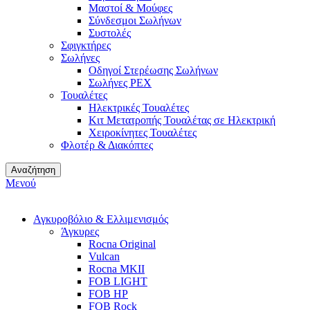
Μαστοί & Μούφες
Σύνδεσμοι Σωλήνων
Συστολές
Σφιγκτήρες
Σωλήνες
Οδηγοί Στερέωσης Σωλήνων
Σωλήνες PEX
Τουαλέτες
Ηλεκτρικές Τουαλέτες
Κιτ Μετατροπής Τουαλέτας σε Ηλεκτρική
Χειροκίνητες Τουαλέτες
Φλοτέρ & Διακόπτες
Αναζήτηση
Μενού
Αγκυροβόλιο & Ελλιμενισμός
Άγκυρες
Rocna Original
Vulcan
Rocna MKII
FOB LIGHT
FOB HP
FOB Rock