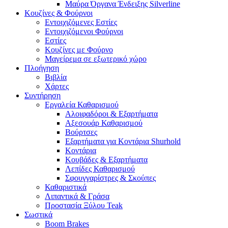
Μαύρα Όργανα Ένδειξης Silverline
Κουζίνες & Φούρνοι
Εντοιχιζόμενες Εστίες
Εντοιχιζόμενοι Φούρνοι
Εστίες
Κουζίνες με Φούρνο
Μαγείρεμα σε εξωτερικό χώρο
Πλοήγηση
Βιβλία
Χάρτες
Συντήρηση
Εργαλεία Καθαρισμού
Αλοιφαδόροι & Εξαρτήματα
Αξεσουάρ Καθαρισμού
Βούρτσες
Εξαρτήματα για Κοντάρια Shurhold
Κοντάρια
Κουβάδες & Εξαρτήματα
Λεπίδες Καθαρισμού
Σφουγγαρίστρες & Σκούπες
Καθαριστικά
Λιπαντικά & Γράσα
Προστασία Ξύλου Teak
Σωστικά
Boom Brakes