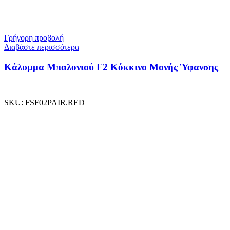
Γρήγορη προβολή
Διαβάστε περισσότερα
Κάλυμμα Μπαλονιού F2 Κόκκινο Μονής Ύφανσης
SKU:
FSF02PAIR.RED