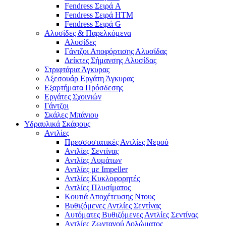
Fendress Σειρά A
Fendress Σειρά HTM
Fendress Σειρά G
Αλυσίδες & Παρελκόμενα
Αλυσίδες
Γάντζοι Αποφόρτισης Αλυσίδας
Δείκτες Σήμανσης Αλυσίδας
Στριφτάρια Άγκυρας
Αξεσουάρ Εργάτη Άγκυρας
Εξαρτήματα Πρόσδεσης
Εργάτες Σχοινιών
Γάντζοι
Σκάλες Μπάνιου
Υδραυλικά Σκάφους
Αντλίες
Πρεσσοστατικές Αντλίες Νερού
Αντλίες Σεντίνας
Αντλίες Λυμάτων
Αντλίες με Impeller
Αντλίες Κυκλοφορητές
Αντλίες Πλυσίματος
Κουτιά Αποχέτευσης Ντους
Βυθιζόμενες Αντλίες Σεντίνας
Αυτόματες Βυθιζόμενες Αντλίες Σεντίνας
Αντλίες Ζωντανού Δολώματος