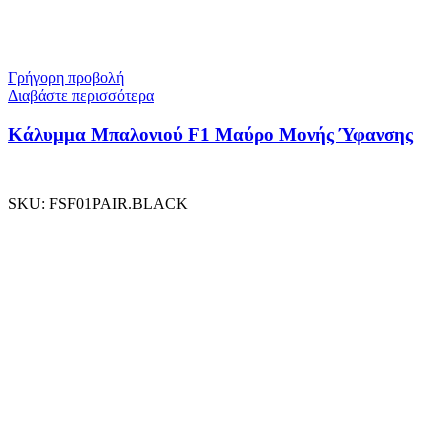
Γρήγορη προβολή
Διαβάστε περισσότερα
Κάλυμμα Μπαλονιού F1 Μαύρο Μονής Ύφανσης
SKU:
FSF01PAIR.BLACK