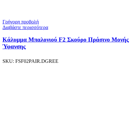
Γρήγορη προβολή
Διαβάστε περισσότερα
Κάλυμμα Μπαλονιού F2 Σκούρο Πράσινο Μονής
Ύφανσης
SKU:
FSF02PAIR.DGREE