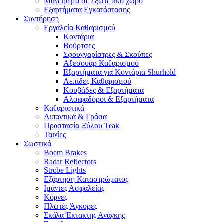
Μαγείρεμα σε εξωτερικό χώρο
Εξαρτήματα Εγκατάστασης
Συντήρηση
Εργαλεία Καθαρισμού
Κοντάρια
Βούρτσες
Σφουγγαρίστρες & Σκούπες
Αξεσουάρ Καθαρισμού
Εξαρτήματα για Κοντάρια Shurhold
Λεπίδες Καθαρισμού
Κουβάδες & Εξαρτήματα
Αλοιφαδόροι & Εξαρτήματα
Καθαριστικά
Λιπαντικά & Γράσα
Προστασία Ξύλου Teak
Ταινίες
Σωστικά
Boom Brakes
Radar Reflectors
Strobe Lights
Εξάρτηση Καταστρώματος
Ιμάντες Ασφαλείας
Κόρνες
Πλωτές Άγκυρες
Σκάλα Έκτακτης Ανάγκης