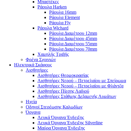
Μπαστέκες
Ράουλα Harken
Ράουλα 16mm
Ράουλα Element
Ράουλα Fly
Ράουλα Wichard
Ράουλα Διαμέτρου 12mm
Ράουλα Διαμέτρου 45mm
Ράουλα Διαμέτρου 55mm
Ράουλα Διαμέτρου 70mm
Χαμηλής Τριβής
Φρένα Σχοινιών
Ηλεκτρικά Σκάφους
Αισθητήρες
Αισθητήρες Θερμοκρασίας
Αισθητήρες Νερού – Πετρελαίου με Σπείρωμα
Αισθητήρες Νερού – Πετρελαίου με Φλάντζα
Αισθητήρες Πίεσης Λαδιού
Αισθητήρες Στάθμης Δεξαμενής Λυμάτων
Ηχεία
Οδηγοί Στερέωσης Καλωδίων
Όργανα
Λευκά Όργανα Ένδειξης
Λευκά Όργανα Ένδειξης Silverline
Μαύρα Όργανα Ένδειξης