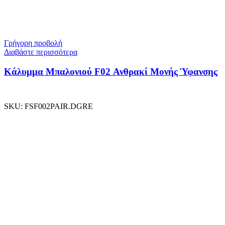
Γρήγορη προβολή
Διαβάστε περισσότερα
Κάλυμμα Μπαλονιού F02 Ανθρακί Μονής Ύφανσης
SKU:
FSF002PAIR.DGRE