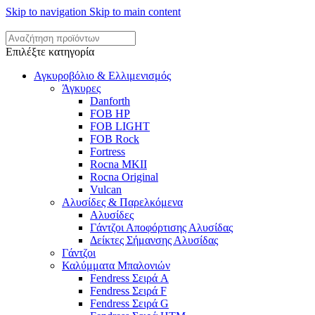
Skip to navigation
Skip to main content
Επιλέξτε κατηγορία
Αγκυροβόλιο & Ελλιμενισμός
Άγκυρες
Danforth
FOB HP
FOB LIGHT
FOB Rock
Fortress
Rocna MKII
Rocna Original
Vulcan
Αλυσίδες & Παρελκόμενα
Αλυσίδες
Γάντζοι Αποφόρτισης Αλυσίδας
Δείκτες Σήμανσης Αλυσίδας
Γάντζοι
Καλύμματα Μπαλονιών
Fendress Σειρά A
Fendress Σειρά F
Fendress Σειρά G