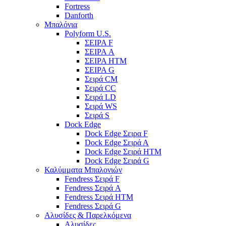
Fortress
Danforth
Μπαλόνια
Polyform U.S.
ΣΕΙΡΑ F
ΣΕΙΡΑ A
ΣΕΙΡΑ HTM
ΣΕΙΡΑ G
Σειρά CM
Σειρά CC
Σειρά LD
Σειρά WS
Σειρά S
Dock Edge
Dock Edge Σειρα F
Dock Edge Σειρά Α
Dock Edge Σειρά HTM
Dock Edge Σειρά G
Καλύμματα Μπαλονιών
Fendress Σειρά F
Fendress Σειρά A
Fendress Σειρά HTM
Fendress Σειρά G
Αλυσίδες & Παρελκόμενα
Αλυσίδες