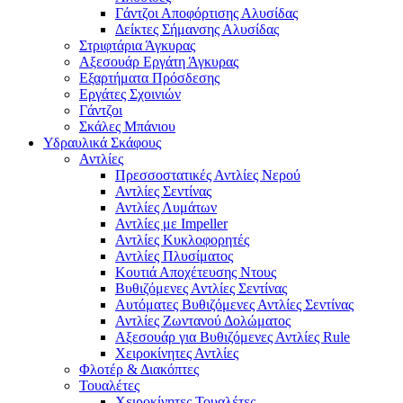
Γάντζοι Αποφόρτισης Αλυσίδας
Δείκτες Σήμανσης Αλυσίδας
Στριφτάρια Άγκυρας
Αξεσουάρ Εργάτη Άγκυρας
Εξαρτήματα Πρόσδεσης
Εργάτες Σχοινιών
Γάντζοι
Σκάλες Μπάνιου
Υδραυλικά Σκάφους
Αντλίες
Πρεσσοστατικές Αντλίες Νερού
Αντλίες Σεντίνας
Αντλίες Λυμάτων
Αντλίες με Impeller
Αντλίες Κυκλοφορητές
Αντλίες Πλυσίματος
Κουτιά Αποχέτευσης Ντους
Βυθιζόμενες Αντλίες Σεντίνας
Αυτόματες Βυθιζόμενες Αντλίες Σεντίνας
Αντλίες Ζωντανού Δολώματος
Αξεσουάρ για Βυθιζόμενες Αντλίες Rule
Χειροκίνητες Αντλίες
Φλοτέρ & Διακόπτες
Τουαλέτες
Χειροκίνητες Τουαλέτες