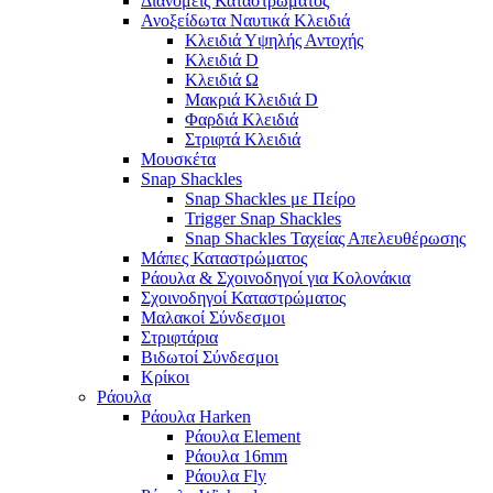
Διανομείς Καταστρώματος
Ανοξείδωτα Ναυτικά Κλειδιά
Κλειδιά Υψηλής Αντοχής
Κλειδιά D
Κλειδιά Ω
Μακριά Κλειδιά D
Φαρδιά Κλειδιά
Στριφτά Κλειδιά
Μουσκέτα
Snap Shackles
Snap Shackles με Πείρο
Trigger Snap Shackles
Snap Shackles Ταχείας Απελευθέρωσης
Μάπες Καταστρώματος
Ράουλα & Σχοινοδηγοί για Κολονάκια
Σχοινοδηγοί Καταστρώματος
Μαλακοί Σύνδεσμοι
Στριφτάρια
Βιδωτοί Σύνδεσμοι
Κρίκοι
Ράουλα
Ράουλα Harken
Ράουλα Element
Ράουλα 16mm
Ράουλα Fly