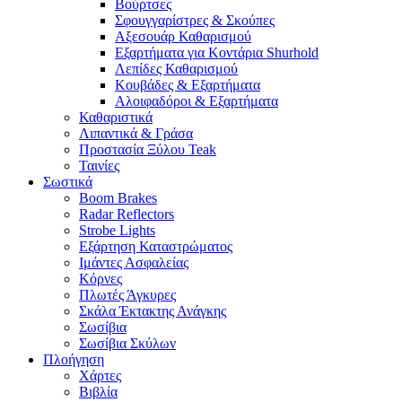
Βούρτσες
Σφουγγαρίστρες & Σκούπες
Αξεσουάρ Καθαρισμού
Εξαρτήματα για Κοντάρια Shurhold
Λεπίδες Καθαρισμού
Κουβάδες & Εξαρτήματα
Αλοιφαδόροι & Εξαρτήματα
Καθαριστικά
Λιπαντικά & Γράσα
Προστασία Ξύλου Teak
Ταινίες
Σωστικά
Boom Brakes
Radar Reflectors
Strobe Lights
Εξάρτηση Καταστρώματος
Ιμάντες Ασφαλείας
Κόρνες
Πλωτές Άγκυρες
Σκάλα Έκτακτης Ανάγκης
Σωσίβια
Σωσίβια Σκύλων
Πλοήγηση
Χάρτες
Βιβλία