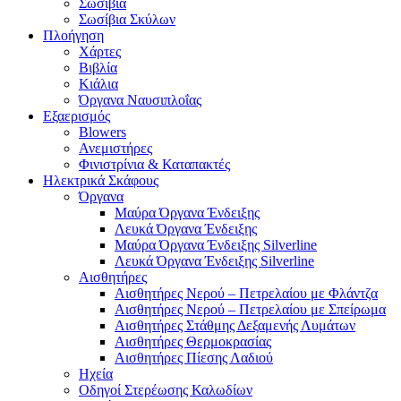
Σωσίβια
Σωσίβια Σκύλων
Πλοήγηση
Χάρτες
Βιβλία
Κιάλια
Όργανα Ναυσιπλοΐας
Εξαερισμός
Blowers
Ανεμιστήρες
Φινιστρίνια & Καταπακτές
Ηλεκτρικά Σκάφους
Όργανα
Μαύρα Όργανα Ένδειξης
Λευκά Όργανα Ένδειξης
Μαύρα Όργανα Ένδειξης Silverline
Λευκά Όργανα Ένδειξης Silverline
Αισθητήρες
Αισθητήρες Νερού – Πετρελαίου με Φλάντζα
Αισθητήρες Νερού – Πετρελαίου με Σπείρωμα
Αισθητήρες Στάθμης Δεξαμενής Λυμάτων
Αισθητήρες Θερμοκρασίας
Αισθητήρες Πίεσης Λαδιού
Ηχεία
Οδηγοί Στερέωσης Καλωδίων