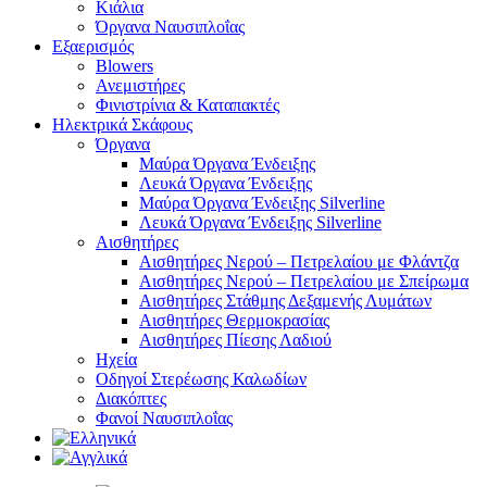
Κιάλια
Όργανα Ναυσιπλοΐας
Εξαερισμός
Blowers
Ανεμιστήρες
Φινιστρίνια & Καταπακτές
Ηλεκτρικά Σκάφους
Όργανα
Μαύρα Όργανα Ένδειξης
Λευκά Όργανα Ένδειξης
Μαύρα Όργανα Ένδειξης Silverline
Λευκά Όργανα Ένδειξης Silverline
Αισθητήρες
Αισθητήρες Νερού – Πετρελαίου με Φλάντζα
Αισθητήρες Νερού – Πετρελαίου με Σπείρωμα
Αισθητήρες Στάθμης Δεξαμενής Λυμάτων
Αισθητήρες Θερμοκρασίας
Αισθητήρες Πίεσης Λαδιού
Ηχεία
Οδηγοί Στερέωσης Καλωδίων
Διακόπτες
Φανοί Ναυσιπλοΐας