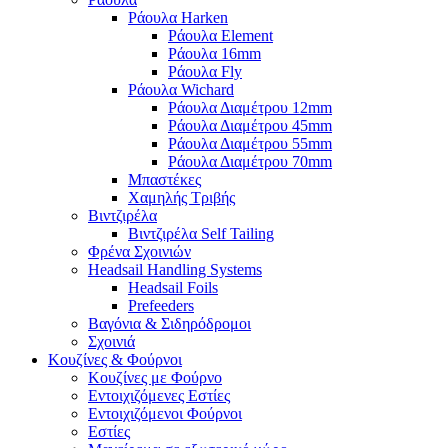
Ράουλα Harken
Ράουλα Element
Ράουλα 16mm
Ράουλα Fly
Ράουλα Wichard
Ράουλα Διαμέτρου 12mm
Ράουλα Διαμέτρου 45mm
Ράουλα Διαμέτρου 55mm
Ράουλα Διαμέτρου 70mm
Μπαστέκες
Χαμηλής Τριβής
Βιντζιρέλα
Βιντζιρέλα Self Tailing
Φρένα Σχοινιών
Headsail Handling Systems
Headsail Foils
Prefeeders
Βαγόνια & Σιδηρόδρομοι
Σχοινιά
Κουζίνες & Φούρνοι
Κουζίνες με Φούρνο
Εντοιχιζόμενες Εστίες
Εντοιχιζόμενοι Φούρνοι
Εστίες