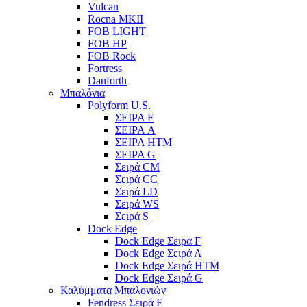
Vulcan
Rocna MKII
FOB LIGHT
FOB HP
FOB Rock
Fortress
Danforth
Μπαλόνια
Polyform U.S.
ΣΕΙΡΑ F
ΣΕΙΡΑ A
ΣΕΙΡΑ HTM
ΣΕΙΡΑ G
Σειρά CM
Σειρά CC
Σειρά LD
Σειρά WS
Σειρά S
Dock Edge
Dock Edge Σειρα F
Dock Edge Σειρά Α
Dock Edge Σειρά HTM
Dock Edge Σειρά G
Καλύμματα Μπαλονιών
Fendress Σειρά F