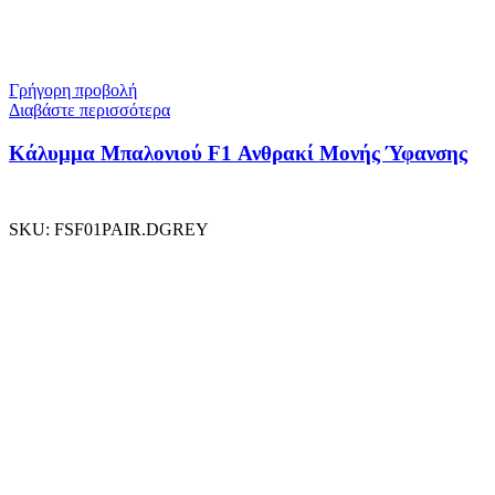
Γρήγορη προβολή
Διαβάστε περισσότερα
Κάλυμμα Μπαλονιού F1 Ανθρακί Μονής Ύφανσης
SKU:
FSF01PAIR.DGREY