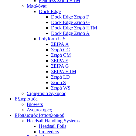
Fendress Σειρά HTM
Μπαλόνια
Dock Edge
Dock Edge Σειρα F
Dock Edge Σειρά G
Dock Edge Σειρά HTM
Dock Edge Σειρά Α
Polyform U.S.
ΣΕΙΡΑ A
Σειρά CC
Σειρά CM
ΣΕΙΡΑ F
ΣΕΙΡΑ G
ΣΕΙΡΑ HTM
Σειρά LD
Σειρά S
Σειρά WS
Στριφτάρια Άγκυρας
Εξαερισμός
Blowers
Ανεμιστήρες
Εξοπλισμός Ιστιοπλοϊκού
Headsail Handling Systems
Headsail Foils
Prefeeders