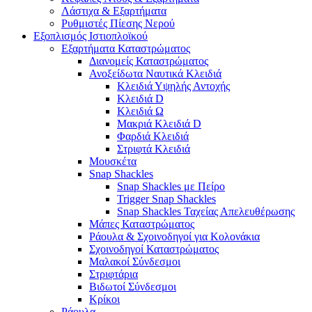
Λάστιχα & Εξαρτήματα
Ρυθμιστές Πίεσης Νερού
Εξοπλισμός Ιστιοπλοϊκού
Εξαρτήματα Καταστρώματος
Διανομείς Καταστρώματος
Ανοξείδωτα Ναυτικά Κλειδιά
Κλειδιά Υψηλής Αντοχής
Κλειδιά D
Κλειδιά Ω
Μακριά Κλειδιά D
Φαρδιά Κλειδιά
Στριφτά Κλειδιά
Μουσκέτα
Snap Shackles
Snap Shackles με Πείρο
Trigger Snap Shackles
Snap Shackles Ταχείας Απελευθέρωσης
Μάπες Καταστρώματος
Ράουλα & Σχοινοδηγοί για Κολονάκια
Σχοινοδηγοί Καταστρώματος
Μαλακοί Σύνδεσμοι
Στριφτάρια
Βιδωτοί Σύνδεσμοι
Κρίκοι
Ράουλα