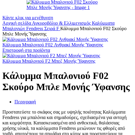
Κάντε κλικ για μεγέθυνση
Αρχική σελίδα
Αγκυροβόλιο & Ελλιμενισμός
Καλύμματα
Μπαλονιών
Fendress Σειρά F
Κάλυμμα Μπαλονιού F02 Σκούρο
Μπλε Μονής Ύφανσης
Κάλυμμα Μπαλονιού F02 Ανθρακί Μονής Ύφανσης
Επιστροφή στα προϊόντα
Κάλυμμα Μπαλονιού F2 Μπεζ Μονής Ύφανσης
Κάλυμμα Μπαλονιού F02
Σκούρο Μπλε Μονής Ύφανσης
Περιγραφή
Προστατεύστε το σκάφος σας με υψηλής ποιότητας Καλύμματα
Fendress για μπαλόνια και σημαδούρες, σχεδιασμένα για αντοχή
και κομψότητα. Κατασκευασμένα από ανθεκτικά, θαλάσσιας
χρήσης υλικά, τα καλύμματα Fendress μειώνουν τις φθορές από
τριβή, αποτρέπουν τα σημάδια στο κύτος και προστατεύουν τα