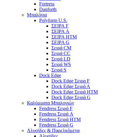
Fortress
Danforth
Μπαλόνια
Polyform U.S.
ΣΕΙΡΑ F
ΣΕΙΡΑ A
ΣΕΙΡΑ HTM
ΣΕΙΡΑ G
Σειρά CM
Σειρά CC
Σειρά LD
Σειρά WS
Σειρά S
Dock Edge
Dock Edge Σειρα F
Dock Edge Σειρά Α
Dock Edge Σειρά HTM
Dock Edge Σειρά G
Καλύμματα Μπαλονιών
Fendress Σειρά F
Fendress Σειρά A
Fendress Σειρά HTM
Fendress Σειρά G
Αλυσίδες & Παρελκόμενα
Αλυσίδες