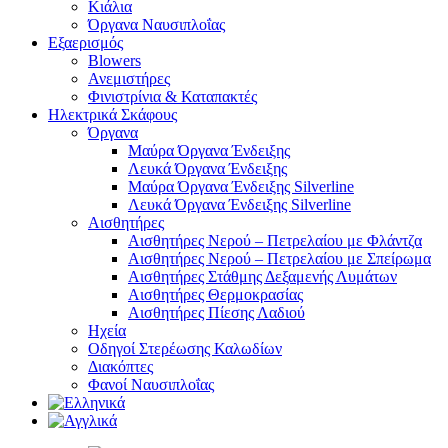
Κιάλια
Όργανα Ναυσιπλοΐας
Εξαερισμός
Blowers
Ανεμιστήρες
Φινιστρίνια & Καταπακτές
Ηλεκτρικά Σκάφους
Όργανα
Μαύρα Όργανα Ένδειξης
Λευκά Όργανα Ένδειξης
Μαύρα Όργανα Ένδειξης Silverline
Λευκά Όργανα Ένδειξης Silverline
Αισθητήρες
Αισθητήρες Νερού – Πετρελαίου με Φλάντζα
Αισθητήρες Νερού – Πετρελαίου με Σπείρωμα
Αισθητήρες Στάθμης Δεξαμενής Λυμάτων
Αισθητήρες Θερμοκρασίας
Αισθητήρες Πίεσης Λαδιού
Ηχεία
Οδηγοί Στερέωσης Καλωδίων
Διακόπτες
Φανοί Ναυσιπλοΐας