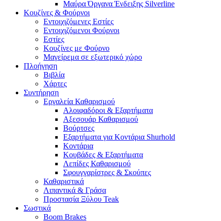
Μαύρα Όργανα Ένδειξης Silverline
Κουζίνες & Φούρνοι
Εντοιχιζόμενες Εστίες
Εντοιχιζόμενοι Φούρνοι
Εστίες
Κουζίνες με Φούρνο
Μαγείρεμα σε εξωτερικό χώρο
Πλοήγηση
Βιβλία
Χάρτες
Συντήρηση
Εργαλεία Καθαρισμού
Αλοιφαδόροι & Εξαρτήματα
Αξεσουάρ Καθαρισμού
Βούρτσες
Εξαρτήματα για Κοντάρια Shurhold
Κοντάρια
Κουβάδες & Εξαρτήματα
Λεπίδες Καθαρισμού
Σφουγγαρίστρες & Σκούπες
Καθαριστικά
Λιπαντικά & Γράσα
Προστασία Ξύλου Teak
Σωστικά
Boom Brakes