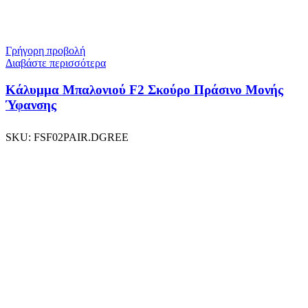
Γρήγορη προβολή
Διαβάστε περισσότερα
Κάλυμμα Μπαλονιού F2 Σκούρο Πράσινο Μονής
Ύφανσης
SKU:
FSF02PAIR.DGREE