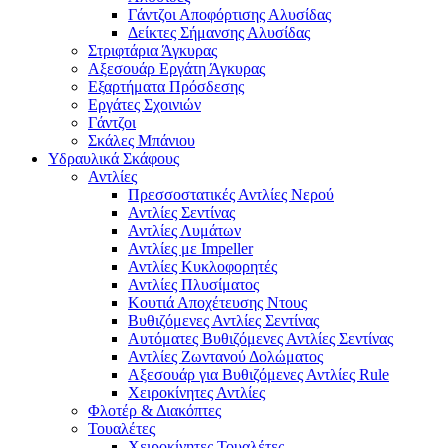
Γάντζοι Αποφόρτισης Αλυσίδας
Δείκτες Σήμανσης Αλυσίδας
Στριφτάρια Άγκυρας
Αξεσουάρ Εργάτη Άγκυρας
Εξαρτήματα Πρόσδεσης
Εργάτες Σχοινιών
Γάντζοι
Σκάλες Μπάνιου
Υδραυλικά Σκάφους
Αντλίες
Πρεσσοστατικές Αντλίες Νερού
Αντλίες Σεντίνας
Αντλίες Λυμάτων
Αντλίες με Impeller
Αντλίες Κυκλοφορητές
Αντλίες Πλυσίματος
Κουτιά Αποχέτευσης Ντους
Βυθιζόμενες Αντλίες Σεντίνας
Αυτόματες Βυθιζόμενες Αντλίες Σεντίνας
Αντλίες Ζωντανού Δολώματος
Αξεσουάρ για Βυθιζόμενες Αντλίες Rule
Χειροκίνητες Αντλίες
Φλοτέρ & Διακόπτες
Τουαλέτες
Χειροκίνητες Τουαλέτες