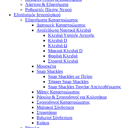
Λάστιχα & Εξαρτήματα
Ρυθμιστές Πίεσης Νερού
Εξοπλισμός Ιστιοπλοϊκού
Εξαρτήματα Καταστρώματος
Διανομείς Καταστρώματος
Ανοξείδωτα Ναυτικά Κλειδιά
Κλειδιά Υψηλής Αντοχής
Κλειδιά D
Κλειδιά Ω
Μακριά Κλειδιά D
Φαρδιά Κλειδιά
Στριφτά Κλειδιά
Μουσκέτα
Snap Shackles
Snap Shackles με Πείρο
Trigger Snap Shackles
Snap Shackles Ταχείας Απελευθέρωσης
Μάπες Καταστρώματος
Ράουλα & Σχοινοδηγοί για Κολονάκια
Σχοινοδηγοί Καταστρώματος
Μαλακοί Σύνδεσμοι
Στριφτάρια
Βιδωτοί Σύνδεσμοι
Κρίκοι
Ράουλα