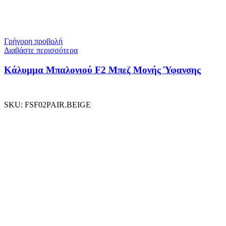
Γρήγορη προβολή
Διαβάστε περισσότερα
Κάλυμμα Μπαλονιού F2 Μπεζ Μονής Ύφανσης
SKU:
FSF02PAIR.BEIGE