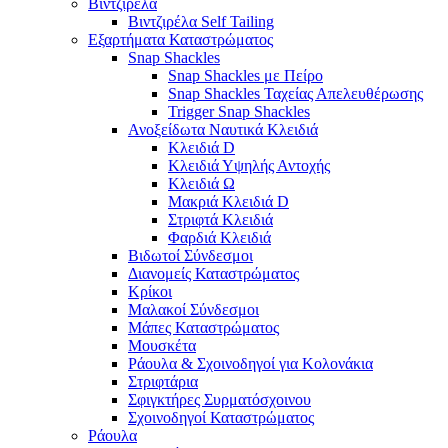
Βιντζιρέλα
Βιντζιρέλα Self Tailing
Εξαρτήματα Καταστρώματος
Snap Shackles
Snap Shackles με Πείρο
Snap Shackles Ταχείας Απελευθέρωσης
Trigger Snap Shackles
Ανοξείδωτα Ναυτικά Κλειδιά
Κλειδιά D
Κλειδιά Υψηλής Αντοχής
Κλειδιά Ω
Μακριά Κλειδιά D
Στριφτά Κλειδιά
Φαρδιά Κλειδιά
Βιδωτοί Σύνδεσμοι
Διανομείς Καταστρώματος
Κρίκοι
Μαλακοί Σύνδεσμοι
Μάπες Καταστρώματος
Μουσκέτα
Ράουλα & Σχοινοδηγοί για Κολονάκια
Στριφτάρια
Σφιγκτήρες Συρματόσχοινου
Σχοινοδηγοί Καταστρώματος
Ράουλα