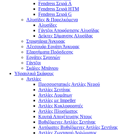
Fendress Σειρά A
Fendress Σειρά HTM
Fendress Σειρά G
Αλυσίδες & Παρελκόμενα
Αλυσίδες
Γάντζοι Αποφόρτισης Αλυσίδας
Δείκτες Σήμανσης Αλυσίδας
Στριφτάρια Άγκυρας
Αξεσουάρ Εργάτη Άγκυρας
Εξαρτήματα Πρόσδεσης
Εργάτες Σχοινιών
Γάντζοι
Σκάλες Μπάνιου
Υδραυλικά Σκάφους
Αντλίες
Πρεσσοστατικές Αντλίες Νερού
Αντλίες Σεντίνας
Αντλίες Λυμάτων
Αντλίες με Impeller
Αντλίες Κυκλοφορητές
Αντλίες Πλυσίματος
Κουτιά Αποχέτευσης Ντους
Βυθιζόμενες Αντλίες Σεντίνας
Αυτόματες Βυθιζόμενες Αντλίες Σεντίνας
Αντλίες Ζωντανού Δολώματος