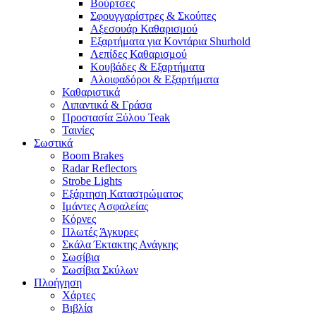
Βούρτσες
Σφουγγαρίστρες & Σκούπες
Αξεσουάρ Καθαρισμού
Εξαρτήματα για Κοντάρια Shurhold
Λεπίδες Καθαρισμού
Κουβάδες & Εξαρτήματα
Αλοιφαδόροι & Εξαρτήματα
Καθαριστικά
Λιπαντικά & Γράσα
Προστασία Ξύλου Teak
Ταινίες
Σωστικά
Boom Brakes
Radar Reflectors
Strobe Lights
Εξάρτηση Καταστρώματος
Ιμάντες Ασφαλείας
Κόρνες
Πλωτές Άγκυρες
Σκάλα Έκτακτης Ανάγκης
Σωσίβια
Σωσίβια Σκύλων
Πλοήγηση
Χάρτες
Βιβλία