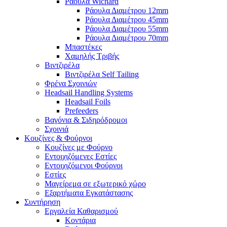
Ράουλα Wichard
Ράουλα Διαμέτρου 12mm
Ράουλα Διαμέτρου 45mm
Ράουλα Διαμέτρου 55mm
Ράουλα Διαμέτρου 70mm
Μπαστέκες
Χαμηλής Τριβής
Βιντζιρέλα
Βιντζιρέλα Self Tailing
Φρένα Σχοινιών
Headsail Handling Systems
Headsail Foils
Prefeeders
Βαγόνια & Σιδηρόδρομοι
Σχοινιά
Κουζίνες & Φούρνοι
Κουζίνες με Φούρνο
Εντοιχιζόμενες Εστίες
Εντοιχιζόμενοι Φούρνοι
Εστίες
Μαγείρεμα σε εξωτερικό χώρο
Εξαρτήματα Εγκατάστασης
Συντήρηση
Εργαλεία Καθαρισμού
Κοντάρια