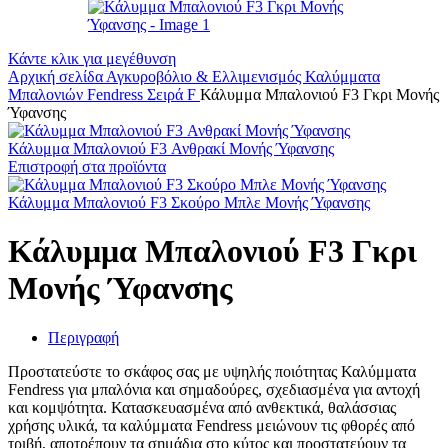
Κάντε κλικ για μεγέθυνση
Αρχική σελίδα
Αγκυροβόλιο & Ελλιμενισμός
Καλύμματα
Μπαλονιών
Fendress Σειρά F
Κάλυμμα Μπαλονιού F3 Γκρι Μονής
Ύφανσης
Κάλυμμα Μπαλονιού F3 Ανθρακί Μονής Ύφανσης
Επιστροφή στα προϊόντα
Κάλυμμα Μπαλονιού F3 Σκούρο Μπλε Μονής Ύφανσης
Κάλυμμα Μπαλονιού F3 Γκρι
Μονής Ύφανσης
Περιγραφή
Προστατεύστε το σκάφος σας με υψηλής ποιότητας Καλύμματα
Fendress για μπαλόνια και σημαδούρες, σχεδιασμένα για αντοχή
και κομψότητα. Κατασκευασμένα από ανθεκτικά, θαλάσσιας
χρήσης υλικά, τα καλύμματα Fendress μειώνουν τις φθορές από
τριβή, αποτρέπουν τα σημάδια στο κύτος και προστατεύουν τα