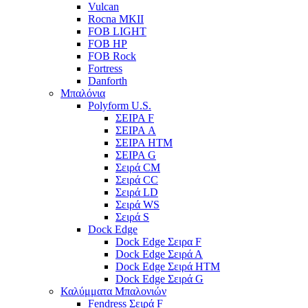
Vulcan
Rocna MKII
FOB LIGHT
FOB HP
FOB Rock
Fortress
Danforth
Μπαλόνια
Polyform U.S.
ΣΕΙΡΑ F
ΣΕΙΡΑ A
ΣΕΙΡΑ HTM
ΣΕΙΡΑ G
Σειρά CM
Σειρά CC
Σειρά LD
Σειρά WS
Σειρά S
Dock Edge
Dock Edge Σειρα F
Dock Edge Σειρά Α
Dock Edge Σειρά HTM
Dock Edge Σειρά G
Καλύμματα Μπαλονιών
Fendress Σειρά F