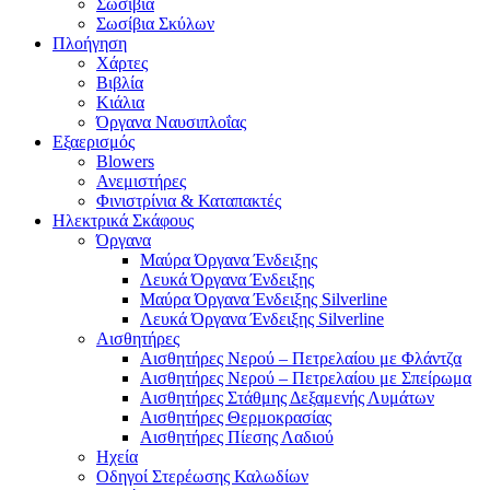
Σωσίβια
Σωσίβια Σκύλων
Πλοήγηση
Χάρτες
Βιβλία
Κιάλια
Όργανα Ναυσιπλοΐας
Εξαερισμός
Blowers
Ανεμιστήρες
Φινιστρίνια & Καταπακτές
Ηλεκτρικά Σκάφους
Όργανα
Μαύρα Όργανα Ένδειξης
Λευκά Όργανα Ένδειξης
Μαύρα Όργανα Ένδειξης Silverline
Λευκά Όργανα Ένδειξης Silverline
Αισθητήρες
Αισθητήρες Νερού – Πετρελαίου με Φλάντζα
Αισθητήρες Νερού – Πετρελαίου με Σπείρωμα
Αισθητήρες Στάθμης Δεξαμενής Λυμάτων
Αισθητήρες Θερμοκρασίας
Αισθητήρες Πίεσης Λαδιού
Ηχεία
Οδηγοί Στερέωσης Καλωδίων