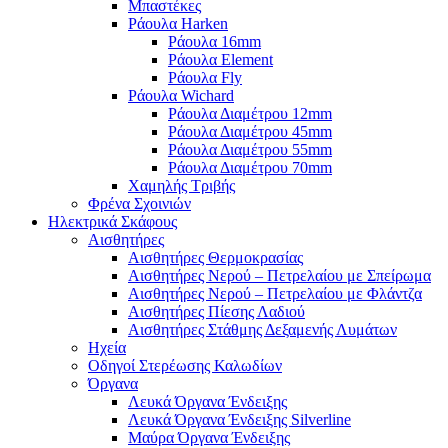
Μπαστέκες
Ράουλα Harken
Ράουλα 16mm
Ράουλα Element
Ράουλα Fly
Ράουλα Wichard
Ράουλα Διαμέτρου 12mm
Ράουλα Διαμέτρου 45mm
Ράουλα Διαμέτρου 55mm
Ράουλα Διαμέτρου 70mm
Χαμηλής Τριβής
Φρένα Σχοινιών
Ηλεκτρικά Σκάφους
Αισθητήρες
Αισθητήρες Θερμοκρασίας
Αισθητήρες Νερού – Πετρελαίου με Σπείρωμα
Αισθητήρες Νερού – Πετρελαίου με Φλάντζα
Αισθητήρες Πίεσης Λαδιού
Αισθητήρες Στάθμης Δεξαμενής Λυμάτων
Ηχεία
Οδηγοί Στερέωσης Καλωδίων
Όργανα
Λευκά Όργανα Ένδειξης
Λευκά Όργανα Ένδειξης Silverline
Μαύρα Όργανα Ένδειξης