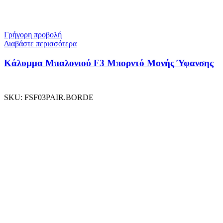
Γρήγορη προβολή
Διαβάστε περισσότερα
Κάλυμμα Μπαλονιού F3 Μπορντό Μονής Ύφανσης
SKU:
FSF03PAIR.BORDE