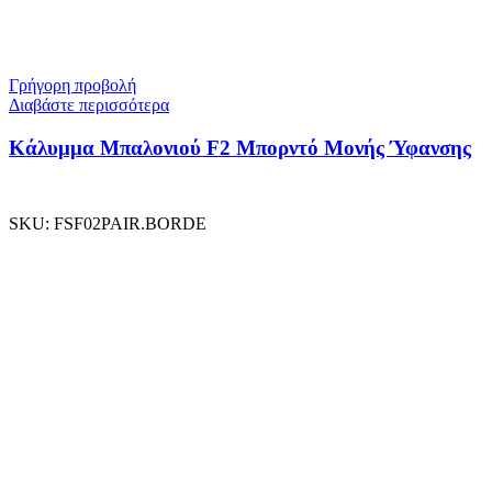
Γρήγορη προβολή
Διαβάστε περισσότερα
Κάλυμμα Μπαλονιού F2 Μπορντό Μονής Ύφανσης
SKU:
FSF02PAIR.BORDE