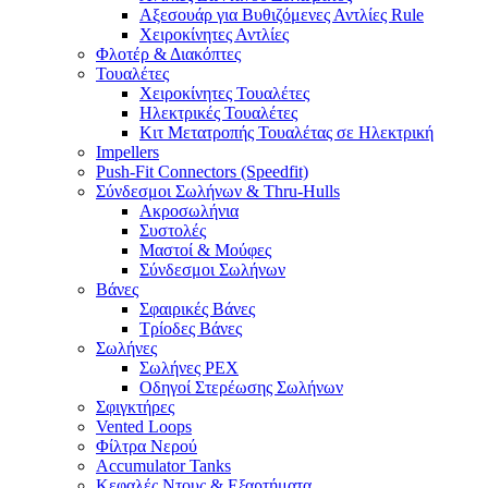
Αξεσουάρ για Βυθιζόμενες Αντλίες Rule
Χειροκίνητες Αντλίες
Φλοτέρ & Διακόπτες
Τουαλέτες
Χειροκίνητες Τουαλέτες
Ηλεκτρικές Τουαλέτες
Κιτ Μετατροπής Τουαλέτας σε Ηλεκτρική
Impellers
Push-Fit Connectors (Speedfit)
Σύνδεσμοι Σωλήνων & Thru-Hulls
Ακροσωλήνια
Συστολές
Μαστοί & Μούφες
Σύνδεσμοι Σωλήνων
Βάνες
Σφαιρικές Βάνες
Τρίοδες Βάνες
Σωλήνες
Σωλήνες PEX
Οδηγοί Στερέωσης Σωλήνων
Σφιγκτήρες
Vented Loops
Φίλτρα Νερού
Accumulator Tanks
Κεφαλές Ντους & Εξαρτήματα