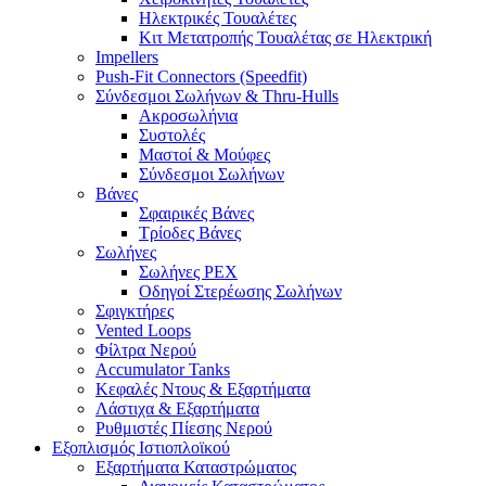
Ηλεκτρικές Τουαλέτες
Κιτ Μετατροπής Τουαλέτας σε Ηλεκτρική
Impellers
Push-Fit Connectors (Speedfit)
Σύνδεσμοι Σωλήνων & Thru-Hulls
Ακροσωλήνια
Συστολές
Μαστοί & Μούφες
Σύνδεσμοι Σωλήνων
Βάνες
Σφαιρικές Βάνες
Τρίοδες Βάνες
Σωλήνες
Σωλήνες PEX
Οδηγοί Στερέωσης Σωλήνων
Σφιγκτήρες
Vented Loops
Φίλτρα Νερού
Accumulator Tanks
Κεφαλές Ντους & Εξαρτήματα
Λάστιχα & Εξαρτήματα
Ρυθμιστές Πίεσης Νερού
Εξοπλισμός Ιστιοπλοϊκού
Εξαρτήματα Καταστρώματος