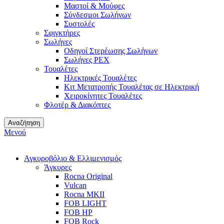
Μαστοί & Μούφες
Σύνδεσμοι Σωλήνων
Συστολές
Σφιγκτήρες
Σωλήνες
Οδηγοί Στερέωσης Σωλήνων
Σωλήνες PEX
Τουαλέτες
Ηλεκτρικές Τουαλέτες
Κιτ Μετατροπής Τουαλέτας σε Ηλεκτρική
Χειροκίνητες Τουαλέτες
Φλοτέρ & Διακόπτες
Αναζήτηση
Μενού
Αγκυροβόλιο & Ελλιμενισμός
Άγκυρες
Rocna Original
Vulcan
Rocna MKII
FOB LIGHT
FOB HP
FOB Rock