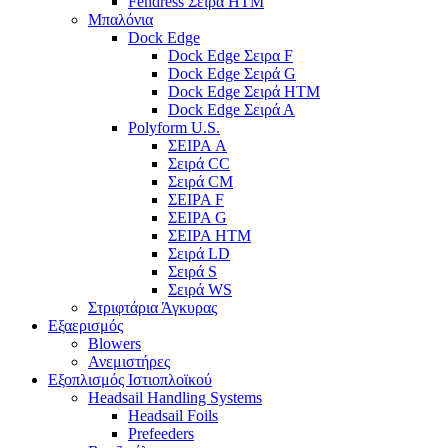
Fendress Σειρά HTM
Μπαλόνια
Dock Edge
Dock Edge Σειρα F
Dock Edge Σειρά G
Dock Edge Σειρά HTM
Dock Edge Σειρά Α
Polyform U.S.
ΣΕΙΡΑ A
Σειρά CC
Σειρά CM
ΣΕΙΡΑ F
ΣΕΙΡΑ G
ΣΕΙΡΑ HTM
Σειρά LD
Σειρά S
Σειρά WS
Στριφτάρια Άγκυρας
Εξαερισμός
Blowers
Ανεμιστήρες
Εξοπλισμός Ιστιοπλοϊκού
Headsail Handling Systems
Headsail Foils
Prefeeders