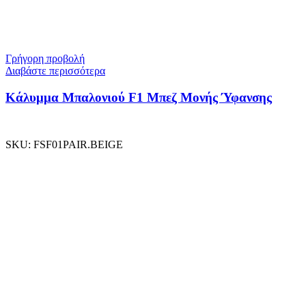
Γρήγορη προβολή
Διαβάστε περισσότερα
Κάλυμμα Μπαλονιού F1 Μπεζ Μονής Ύφανσης
SKU:
FSF01PAIR.BEIGE