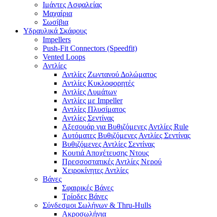
Ιμάντες Ασφαλείας
Μαχαίρια
Σωσίβια
Υδραυλικά Σκάφους
Impellers
Push-Fit Connectors (Speedfit)
Vented Loops
Αντλίες
Αντλίες Ζωντανού Δολώματος
Αντλίες Κυκλοφορητές
Αντλίες Λυμάτων
Αντλίες με Impeller
Αντλίες Πλυσίματος
Αντλίες Σεντίνας
Αξεσουάρ για Βυθιζόμενες Αντλίες Rule
Αυτόματες Βυθιζόμενες Αντλίες Σεντίνας
Βυθιζόμενες Αντλίες Σεντίνας
Κουτιά Αποχέτευσης Ντους
Πρεσσοστατικές Αντλίες Νερού
Χειροκίνητες Αντλίες
Βάνες
Σφαιρικές Βάνες
Τρίοδες Βάνες
Σύνδεσμοι Σωλήνων & Thru-Hulls
Ακροσωλήνια