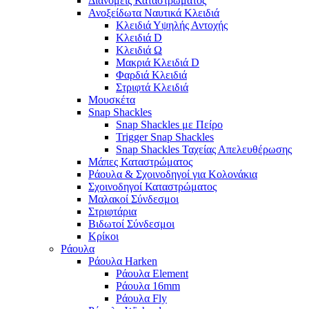
Διανομείς Καταστρώματος
Ανοξείδωτα Ναυτικά Κλειδιά
Κλειδιά Υψηλής Αντοχής
Κλειδιά D
Κλειδιά Ω
Μακριά Κλειδιά D
Φαρδιά Κλειδιά
Στριφτά Κλειδιά
Μουσκέτα
Snap Shackles
Snap Shackles με Πείρο
Trigger Snap Shackles
Snap Shackles Ταχείας Απελευθέρωσης
Μάπες Καταστρώματος
Ράουλα & Σχοινοδηγοί για Κολονάκια
Σχοινοδηγοί Καταστρώματος
Μαλακοί Σύνδεσμοι
Στριφτάρια
Βιδωτοί Σύνδεσμοι
Κρίκοι
Ράουλα
Ράουλα Harken
Ράουλα Element
Ράουλα 16mm
Ράουλα Fly