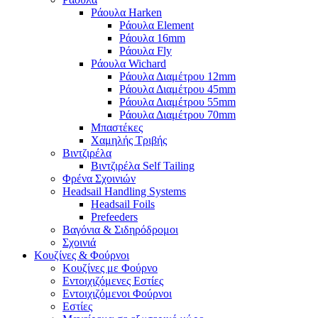
Ράουλα Harken
Ράουλα Element
Ράουλα 16mm
Ράουλα Fly
Ράουλα Wichard
Ράουλα Διαμέτρου 12mm
Ράουλα Διαμέτρου 45mm
Ράουλα Διαμέτρου 55mm
Ράουλα Διαμέτρου 70mm
Μπαστέκες
Χαμηλής Τριβής
Βιντζιρέλα
Βιντζιρέλα Self Tailing
Φρένα Σχοινιών
Headsail Handling Systems
Headsail Foils
Prefeeders
Βαγόνια & Σιδηρόδρομοι
Σχοινιά
Κουζίνες & Φούρνοι
Κουζίνες με Φούρνο
Εντοιχιζόμενες Εστίες
Εντοιχιζόμενοι Φούρνοι
Εστίες