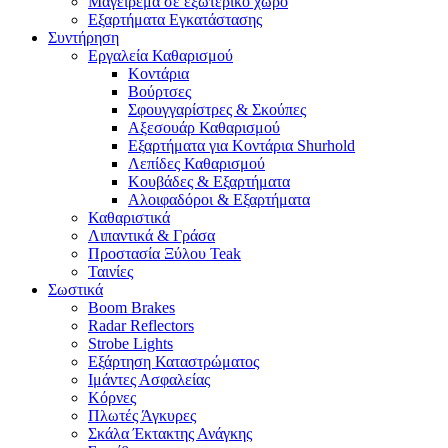
Μαγείρεμα σε εξωτερικό χώρο
Εξαρτήματα Εγκατάστασης
Συντήρηση
Εργαλεία Καθαρισμού
Κοντάρια
Βούρτσες
Σφουγγαρίστρες & Σκούπες
Αξεσουάρ Καθαρισμού
Εξαρτήματα για Κοντάρια Shurhold
Λεπίδες Καθαρισμού
Κουβάδες & Εξαρτήματα
Αλοιφαδόροι & Εξαρτήματα
Καθαριστικά
Λιπαντικά & Γράσα
Προστασία Ξύλου Teak
Ταινίες
Σωστικά
Boom Brakes
Radar Reflectors
Strobe Lights
Εξάρτηση Καταστρώματος
Ιμάντες Ασφαλείας
Κόρνες
Πλωτές Άγκυρες
Σκάλα Έκτακτης Ανάγκης