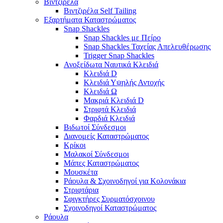
Βιντζιρέλα
Βιντζιρέλα Self Tailing
Εξαρτήματα Καταστρώματος
Snap Shackles
Snap Shackles με Πείρο
Snap Shackles Ταχείας Απελευθέρωσης
Trigger Snap Shackles
Ανοξείδωτα Ναυτικά Κλειδιά
Κλειδιά D
Κλειδιά Υψηλής Αντοχής
Κλειδιά Ω
Μακριά Κλειδιά D
Στριφτά Κλειδιά
Φαρδιά Κλειδιά
Βιδωτοί Σύνδεσμοι
Διανομείς Καταστρώματος
Κρίκοι
Μαλακοί Σύνδεσμοι
Μάπες Καταστρώματος
Μουσκέτα
Ράουλα & Σχοινοδηγοί για Κολονάκια
Στριφτάρια
Σφιγκτήρες Συρματόσχοινου
Σχοινοδηγοί Καταστρώματος
Ράουλα