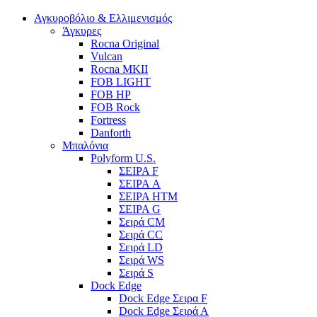
Αγκυροβόλιο & Ελλιμενισμός
Άγκυρες
Rocna Original
Vulcan
Rocna MKII
FOB LIGHT
FOB HP
FOB Rock
Fortress
Danforth
Μπαλόνια
Polyform U.S.
ΣΕΙΡΑ F
ΣΕΙΡΑ A
ΣΕΙΡΑ HTM
ΣΕΙΡΑ G
Σειρά CM
Σειρά CC
Σειρά LD
Σειρά WS
Σειρά S
Dock Edge
Dock Edge Σειρα F
Dock Edge Σειρά Α