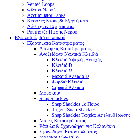
Vented Loops
Φίλτρα Νερού
Accumulator Tanks
Κεφαλές Ντους & Εξαρτήματα
Λάστιχα & Εξαρτήματα
Ρυθμιστές Πίεσης Νερού
Εξοπλισμός Ιστιοπλοϊκού
Εξαρτήματα Καταστρώματος
Διανομείς Καταστρώματος
Ανοξείδωτα Ναυτικά Κλειδιά
Κλειδιά Υψηλής Αντοχής
Κλειδιά D
Κλειδιά Ω
Μακριά Κλειδιά D
Φαρδιά Κλειδιά
Στριφτά Κλειδιά
Μουσκέτα
Snap Shackles
Snap Shackles με Πείρο
Trigger Snap Shackles
Snap Shackles Ταχείας Απελευθέρωσης
Μάπες Καταστρώματος
Ράουλα & Σχοινοδηγοί για Κολονάκια
Σχοινοδηγοί Καταστρώματος
Μαλακοί Σύνδεσμοι