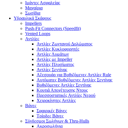
Ιμάντες Ασφαλείας
Μαχαίρια
Σωσίβια
Υδραυλικά Σκάφους
Impellers
Push-Fit Connectors (Speedfit)
Vented Loops
Αντλίες
Αντλίες Ζωντανού Δολώματος
Αντλίες Κυκλοφορητές
Αντλίες Λυμάτων
Αντλίες με Impeller
Αντλίες Πλυσίματος
Αντλίες Σεντίνας
Αξεσουάρ για Βυθιζόμενες Αντλίες Rule
Αυτόματες Βυθιζόμενες Αντλίες Σεντίνας
Βυθιζόμενες Αντλίες Σεντίνας
Κουτιά Αποχέτευσης Ντους
Πρεσσοστατικές Αντλίες Νερού
Χειροκίνητες Αντλίες
Βάνες
Σφαιρικές Βάνες
Τρίοδες Βάνες
Σύνδεσμοι Σωλήνων & Thru-Hulls
Ακροσωλήνια