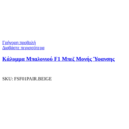
Γρήγορη προβολή
Διαβάστε περισσότερα
Κάλυμμα Μπαλονιού F1 Μπεζ Μονής Ύφανσης
SKU:
FSF01PAIR.BEIGE