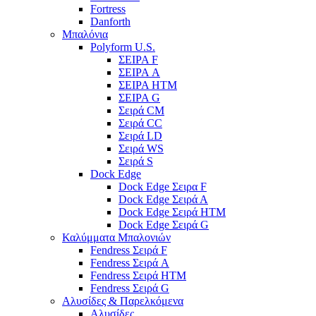
Fortress
Danforth
Μπαλόνια
Polyform U.S.
ΣΕΙΡΑ F
ΣΕΙΡΑ A
ΣΕΙΡΑ HTM
ΣΕΙΡΑ G
Σειρά CM
Σειρά CC
Σειρά LD
Σειρά WS
Σειρά S
Dock Edge
Dock Edge Σειρα F
Dock Edge Σειρά Α
Dock Edge Σειρά HTM
Dock Edge Σειρά G
Καλύμματα Μπαλονιών
Fendress Σειρά F
Fendress Σειρά A
Fendress Σειρά HTM
Fendress Σειρά G
Αλυσίδες & Παρελκόμενα
Αλυσίδες