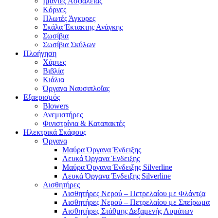
Ιμάντες Ασφαλείας
Κόρνες
Πλωτές Άγκυρες
Σκάλα Έκτακτης Ανάγκης
Σωσίβια
Σωσίβια Σκύλων
Πλοήγηση
Χάρτες
Βιβλία
Κιάλια
Όργανα Ναυσιπλοΐας
Εξαερισμός
Blowers
Ανεμιστήρες
Φινιστρίνια & Καταπακτές
Ηλεκτρικά Σκάφους
Όργανα
Μαύρα Όργανα Ένδειξης
Λευκά Όργανα Ένδειξης
Μαύρα Όργανα Ένδειξης Silverline
Λευκά Όργανα Ένδειξης Silverline
Αισθητήρες
Αισθητήρες Νερού – Πετρελαίου με Φλάντζα
Αισθητήρες Νερού – Πετρελαίου με Σπείρωμα
Αισθητήρες Στάθμης Δεξαμενής Λυμάτων