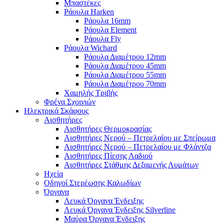
Μπαστέκες
Ράουλα Harken
Ράουλα 16mm
Ράουλα Element
Ράουλα Fly
Ράουλα Wichard
Ράουλα Διαμέτρου 12mm
Ράουλα Διαμέτρου 45mm
Ράουλα Διαμέτρου 55mm
Ράουλα Διαμέτρου 70mm
Χαμηλής Τριβής
Φρένα Σχοινιών
Ηλεκτρικά Σκάφους
Αισθητήρες
Αισθητήρες Θερμοκρασίας
Αισθητήρες Νερού – Πετρελαίου με Σπείρωμα
Αισθητήρες Νερού – Πετρελαίου με Φλάντζα
Αισθητήρες Πίεσης Λαδιού
Αισθητήρες Στάθμης Δεξαμενής Λυμάτων
Ηχεία
Οδηγοί Στερέωσης Καλωδίων
Όργανα
Λευκά Όργανα Ένδειξης
Λευκά Όργανα Ένδειξης Silverline
Μαύρα Όργανα Ένδειξης