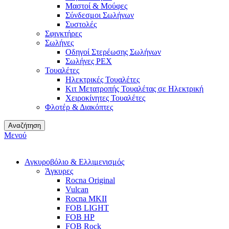
Μαστοί & Μούφες
Σύνδεσμοι Σωλήνων
Συστολές
Σφιγκτήρες
Σωλήνες
Οδηγοί Στερέωσης Σωλήνων
Σωλήνες PEX
Τουαλέτες
Ηλεκτρικές Τουαλέτες
Κιτ Μετατροπής Τουαλέτας σε Ηλεκτρική
Χειροκίνητες Τουαλέτες
Φλοτέρ & Διακόπτες
Αναζήτηση
Μενού
Αγκυροβόλιο & Ελλιμενισμός
Άγκυρες
Rocna Original
Vulcan
Rocna MKII
FOB LIGHT
FOB HP
FOB Rock