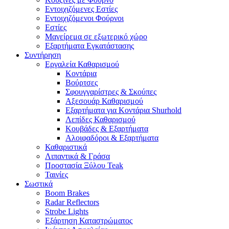
Εντοιχιζόμενες Εστίες
Εντοιχιζόμενοι Φούρνοι
Εστίες
Μαγείρεμα σε εξωτερικό χώρο
Εξαρτήματα Εγκατάστασης
Συντήρηση
Εργαλεία Καθαρισμού
Κοντάρια
Βούρτσες
Σφουγγαρίστρες & Σκούπες
Αξεσουάρ Καθαρισμού
Εξαρτήματα για Κοντάρια Shurhold
Λεπίδες Καθαρισμού
Κουβάδες & Εξαρτήματα
Αλοιφαδόροι & Εξαρτήματα
Καθαριστικά
Λιπαντικά & Γράσα
Προστασία Ξύλου Teak
Ταινίες
Σωστικά
Boom Brakes
Radar Reflectors
Strobe Lights
Εξάρτηση Καταστρώματος