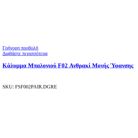
Γρήγορη προβολή
Διαβάστε περισσότερα
Κάλυμμα Μπαλονιού F02 Ανθρακί Μονής Ύφανσης
SKU:
FSF002PAIR.DGRE