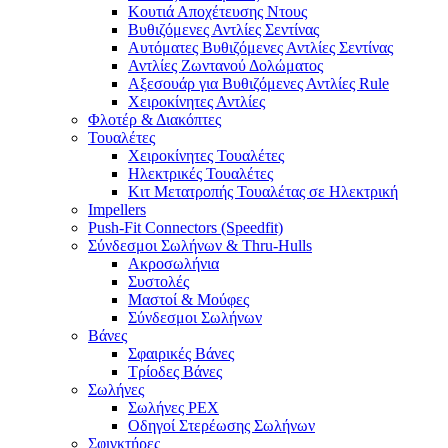
Κουτιά Αποχέτευσης Ντους
Βυθιζόμενες Αντλίες Σεντίνας
Αυτόματες Βυθιζόμενες Αντλίες Σεντίνας
Αντλίες Ζωντανού Δολώματος
Αξεσουάρ για Βυθιζόμενες Αντλίες Rule
Χειροκίνητες Αντλίες
Φλοτέρ & Διακόπτες
Τουαλέτες
Χειροκίνητες Τουαλέτες
Ηλεκτρικές Τουαλέτες
Κιτ Μετατροπής Τουαλέτας σε Ηλεκτρική
Impellers
Push-Fit Connectors (Speedfit)
Σύνδεσμοι Σωλήνων & Thru-Hulls
Ακροσωλήνια
Συστολές
Μαστοί & Μούφες
Σύνδεσμοι Σωλήνων
Βάνες
Σφαιρικές Βάνες
Τρίοδες Βάνες
Σωλήνες
Σωλήνες PEX
Οδηγοί Στερέωσης Σωλήνων
Σφιγκτήρες