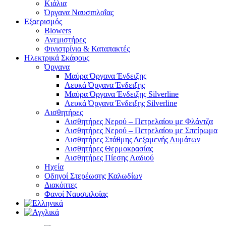
Κιάλια
Όργανα Ναυσιπλοΐας
Εξαερισμός
Blowers
Ανεμιστήρες
Φινιστρίνια & Καταπακτές
Ηλεκτρικά Σκάφους
Όργανα
Μαύρα Όργανα Ένδειξης
Λευκά Όργανα Ένδειξης
Μαύρα Όργανα Ένδειξης Silverline
Λευκά Όργανα Ένδειξης Silverline
Αισθητήρες
Αισθητήρες Νερού – Πετρελαίου με Φλάντζα
Αισθητήρες Νερού – Πετρελαίου με Σπείρωμα
Αισθητήρες Στάθμης Δεξαμενής Λυμάτων
Αισθητήρες Θερμοκρασίας
Αισθητήρες Πίεσης Λαδιού
Ηχεία
Οδηγοί Στερέωσης Καλωδίων
Διακόπτες
Φανοί Ναυσιπλοΐας