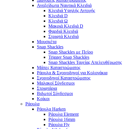
Διανομείς Καταστρώματος
Ανοξείδωτα Ναυτικά Κλειδιά
Κλειδιά Υψηλής Αντοχής
Κλειδιά D
Κλειδιά Ω
Μακριά Κλειδιά D
Φαρδιά Κλειδιά
Στριφτά Κλειδιά
Μουσκέτα
Snap Shackles
Snap Shackles με Πείρο
Trigger Snap Shackles
Snap Shackles Ταχείας Απελευθέρωσης
Μάπες Καταστρώματος
Ράουλα & Σχοινοδηγοί για Κολονάκια
Σχοινοδηγοί Καταστρώματος
Μαλακοί Σύνδεσμοι
Στριφτάρια
Βιδωτοί Σύνδεσμοι
Κρίκοι
Ράουλα
Ράουλα Harken
Ράουλα Element
Ράουλα 16mm
Ράουλα Fly