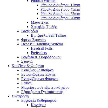
Ράουλα Wichard
Ράουλα Διαμέτρου 12mm
Ράουλα Διαμέτρου 45mm
Ράουλα Διαμέτρου 55mm
Ράουλα Διαμέτρου 70mm
Μπαστέκες
Χαμηλής Τριβής
Βιντζιρέλα
Βιντζιρέλα Self Tailing
Φρένα Σχοινιών
Headsail Handling Systems
Headsail Foils
Prefeeders
Βαγόνια & Σιδηρόδρομοι
Σχοινιά
Κουζίνες & Φούρνοι
Κουζίνες με Φούρνο
Εντοιχιζόμενες Εστίες
Εντοιχιζόμενοι Φούρνοι
Εστίες
Μαγείρεμα σε εξωτερικό χώρο
Εξαρτήματα Εγκατάστασης
Συντήρηση
Εργαλεία Καθαρισμού
Κοντάρια