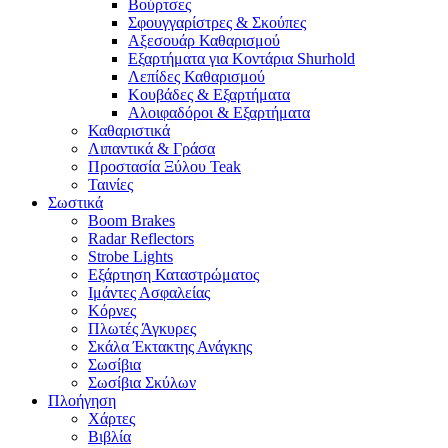
Βούρτσες
Σφουγγαρίστρες & Σκούπες
Αξεσουάρ Καθαρισμού
Εξαρτήματα για Κοντάρια Shurhold
Λεπίδες Καθαρισμού
Κουβάδες & Εξαρτήματα
Αλοιφαδόροι & Εξαρτήματα
Καθαριστικά
Λιπαντικά & Γράσα
Προστασία Ξύλου Teak
Ταινίες
Σωστικά
Boom Brakes
Radar Reflectors
Strobe Lights
Εξάρτηση Καταστρώματος
Ιμάντες Ασφαλείας
Κόρνες
Πλωτές Άγκυρες
Σκάλα Έκτακτης Ανάγκης
Σωσίβια
Σωσίβια Σκύλων
Πλοήγηση
Χάρτες
Βιβλία