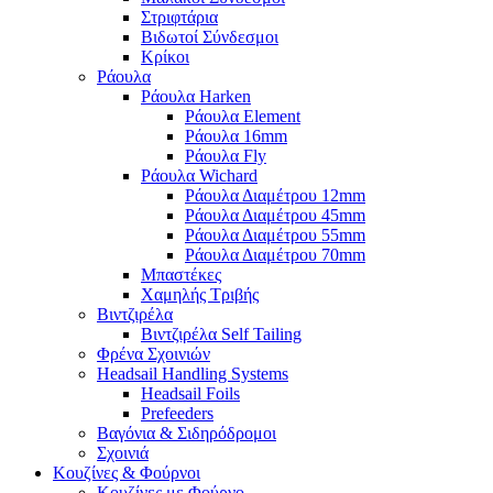
Στριφτάρια
Βιδωτοί Σύνδεσμοι
Κρίκοι
Ράουλα
Ράουλα Harken
Ράουλα Element
Ράουλα 16mm
Ράουλα Fly
Ράουλα Wichard
Ράουλα Διαμέτρου 12mm
Ράουλα Διαμέτρου 45mm
Ράουλα Διαμέτρου 55mm
Ράουλα Διαμέτρου 70mm
Μπαστέκες
Χαμηλής Τριβής
Βιντζιρέλα
Βιντζιρέλα Self Tailing
Φρένα Σχοινιών
Headsail Handling Systems
Headsail Foils
Prefeeders
Βαγόνια & Σιδηρόδρομοι
Σχοινιά
Κουζίνες & Φούρνοι
Κουζίνες με Φούρνο