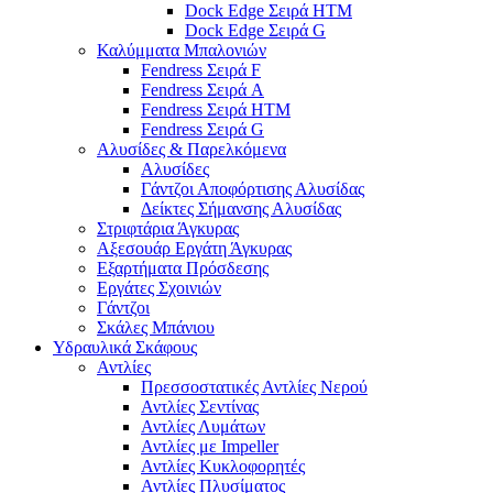
Dock Edge Σειρά HTM
Dock Edge Σειρά G
Καλύμματα Μπαλονιών
Fendress Σειρά F
Fendress Σειρά A
Fendress Σειρά HTM
Fendress Σειρά G
Αλυσίδες & Παρελκόμενα
Αλυσίδες
Γάντζοι Αποφόρτισης Αλυσίδας
Δείκτες Σήμανσης Αλυσίδας
Στριφτάρια Άγκυρας
Αξεσουάρ Εργάτη Άγκυρας
Εξαρτήματα Πρόσδεσης
Εργάτες Σχοινιών
Γάντζοι
Σκάλες Μπάνιου
Υδραυλικά Σκάφους
Αντλίες
Πρεσσοστατικές Αντλίες Νερού
Αντλίες Σεντίνας
Αντλίες Λυμάτων
Αντλίες με Impeller
Αντλίες Κυκλοφορητές
Αντλίες Πλυσίματος