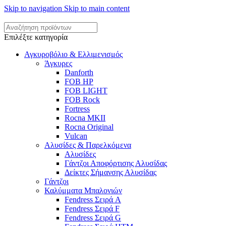
Skip to navigation
Skip to main content
Επιλέξτε κατηγορία
Αγκυροβόλιο & Ελλιμενισμός
Άγκυρες
Danforth
FOB HP
FOB LIGHT
FOB Rock
Fortress
Rocna MKII
Rocna Original
Vulcan
Αλυσίδες & Παρελκόμενα
Αλυσίδες
Γάντζοι Αποφόρτισης Αλυσίδας
Δείκτες Σήμανσης Αλυσίδας
Γάντζοι
Καλύμματα Μπαλονιών
Fendress Σειρά A
Fendress Σειρά F
Fendress Σειρά G