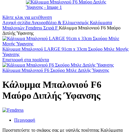
Κάντε κλικ για μεγέθυνση
Αρχική σελίδα
Αγκυροβόλιο & Ελλιμενισμός
Καλύμματα
Μπαλονιών
Fendress Σειρά F
Κάλυμμα Μπαλονιού F6 Μαύρο
Διπλής Ύφανσης
Κάλυμμα Μπαλονιού LARGE 91cm x 33cm Σκούρο Μπλε Μονής
Ύφανσης
Επιστροφή στα προϊόντα
Κάλυμμα Μπαλονιού F6 Σκούρο Μπλε Διπλής Ύφανσης
Κάλυμμα Μπαλονιού F6
Μαύρο Διπλής Ύφανσης
Περιγραφή
Προστατεύστε το σκάφος σας με υψηλής ποιότητας Καλύμματα