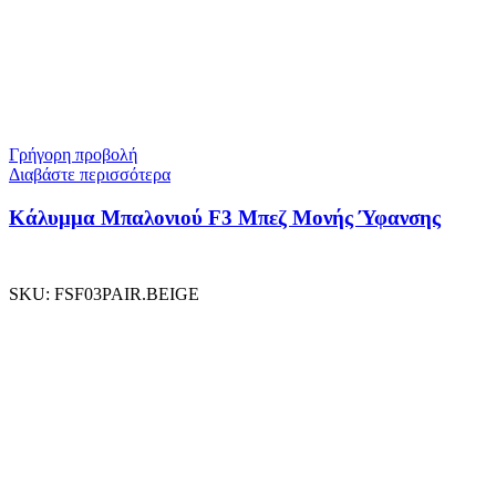
Γρήγορη προβολή
Διαβάστε περισσότερα
Κάλυμμα Μπαλονιού F3 Μπεζ Μονής Ύφανσης
SKU:
FSF03PAIR.BEIGE