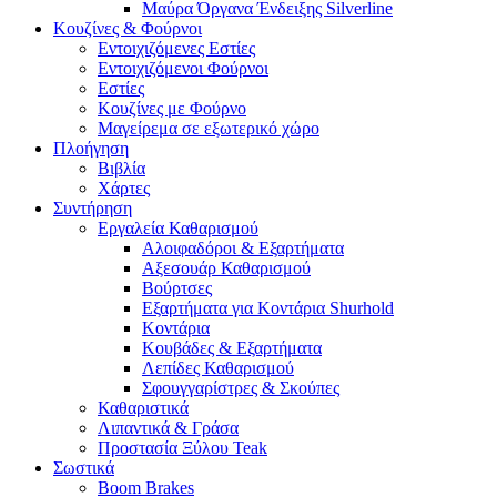
Μαύρα Όργανα Ένδειξης Silverline
Κουζίνες & Φούρνοι
Εντοιχιζόμενες Εστίες
Εντοιχιζόμενοι Φούρνοι
Εστίες
Κουζίνες με Φούρνο
Μαγείρεμα σε εξωτερικό χώρο
Πλοήγηση
Βιβλία
Χάρτες
Συντήρηση
Εργαλεία Καθαρισμού
Αλοιφαδόροι & Εξαρτήματα
Αξεσουάρ Καθαρισμού
Βούρτσες
Εξαρτήματα για Κοντάρια Shurhold
Κοντάρια
Κουβάδες & Εξαρτήματα
Λεπίδες Καθαρισμού
Σφουγγαρίστρες & Σκούπες
Καθαριστικά
Λιπαντικά & Γράσα
Προστασία Ξύλου Teak
Σωστικά
Boom Brakes