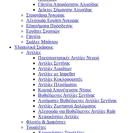
Γάντζοι Αποφόρτισης Αλυσίδας
Δείκτες Σήμανσης Αλυσίδας
Στριφτάρια Άγκυρας
Αξεσουάρ Εργάτη Άγκυρας
Εξαρτήματα Πρόσδεσης
Εργάτες Σχοινιών
Γάντζοι
Σκάλες Μπάνιου
Υδραυλικά Σκάφους
Αντλίες
Πρεσσοστατικές Αντλίες Νερού
Αντλίες Σεντίνας
Αντλίες Λυμάτων
Αντλίες με Impeller
Αντλίες Κυκλοφορητές
Αντλίες Πλυσίματος
Κουτιά Αποχέτευσης Ντους
Βυθιζόμενες Αντλίες Σεντίνας
Αυτόματες Βυθιζόμενες Αντλίες Σεντίνας
Αντλίες Ζωντανού Δολώματος
Αξεσουάρ για Βυθιζόμενες Αντλίες Rule
Χειροκίνητες Αντλίες
Φλοτέρ & Διακόπτες
Τουαλέτες
Χειροκίνητες Τουαλέτες