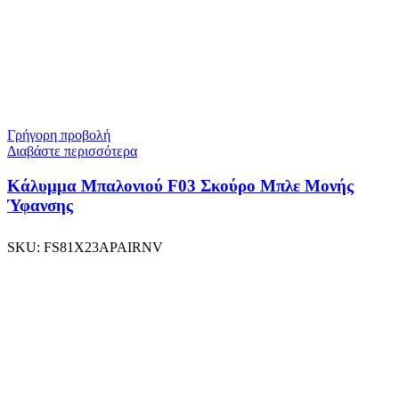
Γρήγορη προβολή
Διαβάστε περισσότερα
Κάλυμμα Μπαλονιού F03 Σκούρο Μπλε Μονής
Ύφανσης
SKU:
FS81X23APAIRNV