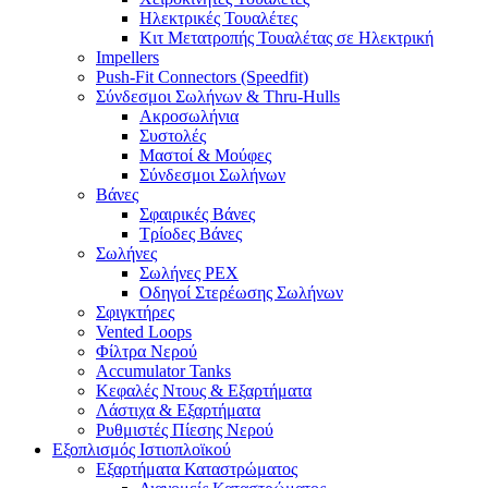
Ηλεκτρικές Τουαλέτες
Κιτ Μετατροπής Τουαλέτας σε Ηλεκτρική
Impellers
Push-Fit Connectors (Speedfit)
Σύνδεσμοι Σωλήνων & Thru-Hulls
Ακροσωλήνια
Συστολές
Μαστοί & Μούφες
Σύνδεσμοι Σωλήνων
Βάνες
Σφαιρικές Βάνες
Τρίοδες Βάνες
Σωλήνες
Σωλήνες PEX
Οδηγοί Στερέωσης Σωλήνων
Σφιγκτήρες
Vented Loops
Φίλτρα Νερού
Accumulator Tanks
Κεφαλές Ντους & Εξαρτήματα
Λάστιχα & Εξαρτήματα
Ρυθμιστές Πίεσης Νερού
Εξοπλισμός Ιστιοπλοϊκού
Εξαρτήματα Καταστρώματος