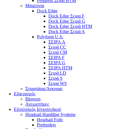
Fendress Σειρά HTM
Μπαλόνια
Dock Edge
Dock Edge Σειρα F
Dock Edge Σειρά G
Dock Edge Σειρά HTM
Dock Edge Σειρά Α
Polyform U.S.
ΣΕΙΡΑ A
Σειρά CC
Σειρά CM
ΣΕΙΡΑ F
ΣΕΙΡΑ G
ΣΕΙΡΑ HTM
Σειρά LD
Σειρά S
Σειρά WS
Στριφτάρια Άγκυρας
Εξαερισμός
Blowers
Ανεμιστήρες
Εξοπλισμός Ιστιοπλοϊκού
Headsail Handling Systems
Headsail Foils
Prefeeders