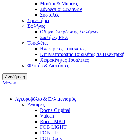
Μαστοί & Μούφες
Σύνδεσμοι Σωλήνων
Συστολές
Σφιγκτήρες
Σωλήνες
Οδηγοί Στερέωσης Σωλήνων
Σωλήνες PEX
Τουαλέτες
Ηλεκτρικές Τουαλέτες
Κιτ Μετατροπής Τουαλέτας σε Ηλεκτρική
Χειροκίνητες Τουαλέτες
Φλοτέρ & Διακόπτες
Αναζήτηση
Μενού
Αγκυροβόλιο & Ελλιμενισμός
Άγκυρες
Rocna Original
Vulcan
Rocna MKII
FOB LIGHT
FOB HP
FOB Rock