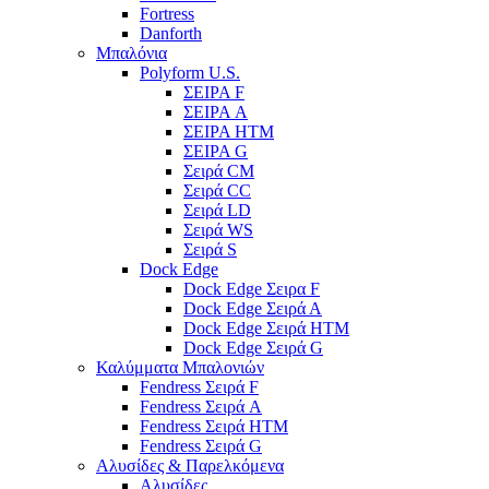
Fortress
Danforth
Μπαλόνια
Polyform U.S.
ΣΕΙΡΑ F
ΣΕΙΡΑ A
ΣΕΙΡΑ HTM
ΣΕΙΡΑ G
Σειρά CM
Σειρά CC
Σειρά LD
Σειρά WS
Σειρά S
Dock Edge
Dock Edge Σειρα F
Dock Edge Σειρά Α
Dock Edge Σειρά HTM
Dock Edge Σειρά G
Καλύμματα Μπαλονιών
Fendress Σειρά F
Fendress Σειρά A
Fendress Σειρά HTM
Fendress Σειρά G
Αλυσίδες & Παρελκόμενα
Αλυσίδες