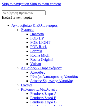
Skip to navigation
Skip to main content
Επιλέξτε κατηγορία
Αγκυροβόλιο & Ελλιμενισμός
Άγκυρες
Danforth
FOB HP
FOB LIGHT
FOB Rock
Fortress
Rocna MKII
Rocna Original
Vulcan
Αλυσίδες & Παρελκόμενα
Αλυσίδες
Γάντζοι Αποφόρτισης Αλυσίδας
Δείκτες Σήμανσης Αλυσίδας
Γάντζοι
Καλύμματα Μπαλονιών
Fendress Σειρά A
Fendress Σειρά F
Fendress Σειρά G