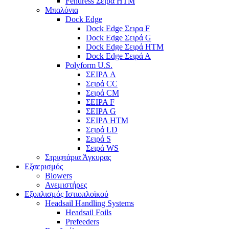
Fendress Σειρά HTM
Μπαλόνια
Dock Edge
Dock Edge Σειρα F
Dock Edge Σειρά G
Dock Edge Σειρά HTM
Dock Edge Σειρά Α
Polyform U.S.
ΣΕΙΡΑ A
Σειρά CC
Σειρά CM
ΣΕΙΡΑ F
ΣΕΙΡΑ G
ΣΕΙΡΑ HTM
Σειρά LD
Σειρά S
Σειρά WS
Στριφτάρια Άγκυρας
Εξαερισμός
Blowers
Ανεμιστήρες
Εξοπλισμός Ιστιοπλοϊκού
Headsail Handling Systems
Headsail Foils
Prefeeders