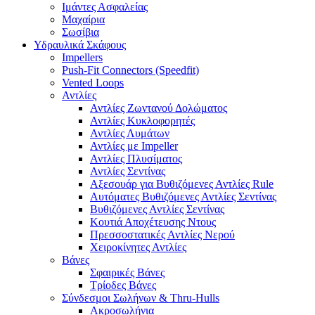
Ιμάντες Ασφαλείας
Μαχαίρια
Σωσίβια
Υδραυλικά Σκάφους
Impellers
Push-Fit Connectors (Speedfit)
Vented Loops
Αντλίες
Αντλίες Ζωντανού Δολώματος
Αντλίες Κυκλοφορητές
Αντλίες Λυμάτων
Αντλίες με Impeller
Αντλίες Πλυσίματος
Αντλίες Σεντίνας
Αξεσουάρ για Βυθιζόμενες Αντλίες Rule
Αυτόματες Βυθιζόμενες Αντλίες Σεντίνας
Βυθιζόμενες Αντλίες Σεντίνας
Κουτιά Αποχέτευσης Ντους
Πρεσσοστατικές Αντλίες Νερού
Χειροκίνητες Αντλίες
Βάνες
Σφαιρικές Βάνες
Τρίοδες Βάνες
Σύνδεσμοι Σωλήνων & Thru-Hulls
Ακροσωλήνια