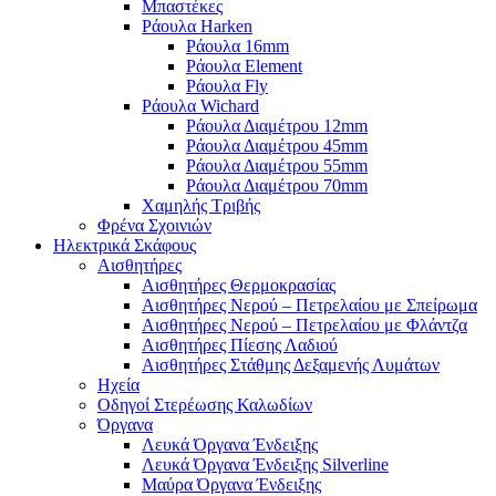
Μπαστέκες
Ράουλα Harken
Ράουλα 16mm
Ράουλα Element
Ράουλα Fly
Ράουλα Wichard
Ράουλα Διαμέτρου 12mm
Ράουλα Διαμέτρου 45mm
Ράουλα Διαμέτρου 55mm
Ράουλα Διαμέτρου 70mm
Χαμηλής Τριβής
Φρένα Σχοινιών
Ηλεκτρικά Σκάφους
Αισθητήρες
Αισθητήρες Θερμοκρασίας
Αισθητήρες Νερού – Πετρελαίου με Σπείρωμα
Αισθητήρες Νερού – Πετρελαίου με Φλάντζα
Αισθητήρες Πίεσης Λαδιού
Αισθητήρες Στάθμης Δεξαμενής Λυμάτων
Ηχεία
Οδηγοί Στερέωσης Καλωδίων
Όργανα
Λευκά Όργανα Ένδειξης
Λευκά Όργανα Ένδειξης Silverline
Μαύρα Όργανα Ένδειξης