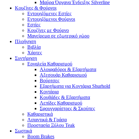
Μαύρα Όργανα Ένδειξης Silverline
Κουζίνες & Φούρνοι
Εντοιχιζόμενες Εστίες
Εντοιχιζόμενοι Φούρνοι
Εστίες
Κουζίνες με Φούρνο
Μαγείρεμα σε εξωτερικό χώρο
Πλοήγηση
Βιβλία
Χάρτες
Συντήρηση
Εργαλεία Καθαρισμού
Αλοιφαδόροι & Εξαρτήματα
Αξεσουάρ Καθαρισμού
Βούρτσες
Εξαρτήματα για Κοντάρια Shurhold
Κοντάρια
Κουβάδες & Εξαρτήματα
Λεπίδες Καθαρισμού
Σφουγγαρίστρες & Σκούπες
Καθαριστικά
Λιπαντικά & Γράσα
Προστασία Ξύλου Teak
Σωστικά
Boom Brakes