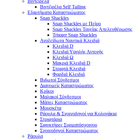
Βιντζιρέλα
Βιντζιρέλα Self Tailing
Εξαρτήματα Καταστρώματος
Snap Shackles
Snap Shackles με Πείρο
Snap Shackles Ταχείας Απελευθέρωσης
Trigger Snap Shackles
Ανοξείδωτα Ναυτικά Κλειδιά
Κλειδιά D
Κλειδιά Υψηλής Αντοχής
Κλειδιά Ω
Μακριά Κλειδιά D
Στριφτά Κλειδιά
Φαρδιά Κλειδιά
Βιδωτοί Σύνδεσμοι
Διανομείς Καταστρώματος
Κρίκοι
Μαλακοί Σύνδεσμοι
Μάπες Καταστρώματος
Μουσκέτα
Ράουλα & Σχοινοδηγοί για Κολονάκια
Στριφτάρια
Σφιγκτήρες Συρματόσχοινου
Σχοινοδηγοί Καταστρώματος
Ράουλα