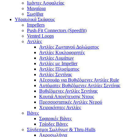
Ιμάντες Ασφαλείας
Μαχαίρια
Σωσίβια
Υδραυλικά Σκάφους
Impellers
Push-Fit Connectors (Speedfit)
Vented Loops
Αντλίες
Αντλίες Ζωντανού Δολώματος
Αντλίες Κυκλοφορητές
Αντλίες Λυμάτων
Αντλίες με Impeller
Αντλίες Πλυσίματος
Αντλίες Σεντίνας
Αξεσουάρ για Βυθιζόμενες Αντλίες Rule
Αυτόματες Βυθιζόμενες Αντλίες Σεντίνας
Βυθιζόμενες Αντλίες Σεντίνας
Κουτιά Αποχέτευσης Ντους
Πρεσσοστατικές Αντλίες Νερού
Χειροκίνητες Αντλίες
Βάνες
Σφαιρικές Βάνες
Τρίοδες Βάνες
Σύνδεσμοι Σωλήνων & Thru-Hulls
Ακροσωλήνια