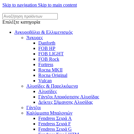
Skip to navigation
Skip to main content
Επιλέξτε κατηγορία
Αγκυροβόλιο & Ελλιμενισμός
Άγκυρες
Danforth
FOB HP
FOB LIGHT
FOB Rock
Fortress
Rocna MKII
Rocna Original
Vulcan
Αλυσίδες & Παρελκόμενα
Αλυσίδες
Γάντζοι Αποφόρτισης Αλυσίδας
Δείκτες Σήμανσης Αλυσίδας
Γάντζοι
Καλύμματα Μπαλονιών
Fendress Σειρά A
Fendress Σειρά F
Fendress Σειρά G