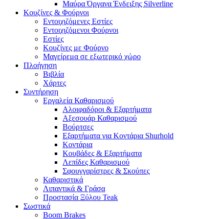
Μαύρα Όργανα Ένδειξης Silverline
Κουζίνες & Φούρνοι
Εντοιχιζόμενες Εστίες
Εντοιχιζόμενοι Φούρνοι
Εστίες
Κουζίνες με Φούρνο
Μαγείρεμα σε εξωτερικό χώρο
Πλοήγηση
Βιβλία
Χάρτες
Συντήρηση
Εργαλεία Καθαρισμού
Αλοιφαδόροι & Εξαρτήματα
Αξεσουάρ Καθαρισμού
Βούρτσες
Εξαρτήματα για Κοντάρια Shurhold
Κοντάρια
Κουβάδες & Εξαρτήματα
Λεπίδες Καθαρισμού
Σφουγγαρίστρες & Σκούπες
Καθαριστικά
Λιπαντικά & Γράσα
Προστασία Ξύλου Teak
Σωστικά
Boom Brakes