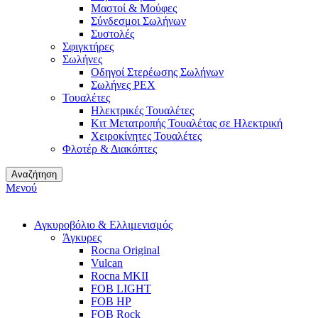
Μαστοί & Μούφες
Σύνδεσμοι Σωλήνων
Συστολές
Σφιγκτήρες
Σωλήνες
Οδηγοί Στερέωσης Σωλήνων
Σωλήνες PEX
Τουαλέτες
Ηλεκτρικές Τουαλέτες
Κιτ Μετατροπής Τουαλέτας σε Ηλεκτρική
Χειροκίνητες Τουαλέτες
Φλοτέρ & Διακόπτες
Αναζήτηση
Μενού
Αγκυροβόλιο & Ελλιμενισμός
Άγκυρες
Rocna Original
Vulcan
Rocna MKII
FOB LIGHT
FOB HP
FOB Rock