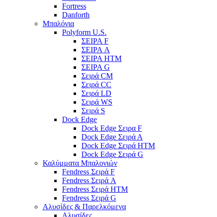
Fortress
Danforth
Μπαλόνια
Polyform U.S.
ΣΕΙΡΑ F
ΣΕΙΡΑ A
ΣΕΙΡΑ HTM
ΣΕΙΡΑ G
Σειρά CM
Σειρά CC
Σειρά LD
Σειρά WS
Σειρά S
Dock Edge
Dock Edge Σειρα F
Dock Edge Σειρά Α
Dock Edge Σειρά HTM
Dock Edge Σειρά G
Καλύμματα Μπαλονιών
Fendress Σειρά F
Fendress Σειρά A
Fendress Σειρά HTM
Fendress Σειρά G
Αλυσίδες & Παρελκόμενα
Αλυσίδες