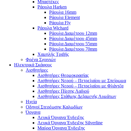
Μπαστέκες
Ράουλα Harken
Ράουλα 16mm
Ράουλα Element
Ράουλα Fly
Ράουλα Wichard
Ράουλα Διαμέτρου 12mm
Ράουλα Διαμέτρου 45mm
Ράουλα Διαμέτρου 55mm
Ράουλα Διαμέτρου 70mm
Χαμηλής Τριβής
Φρένα Σχοινιών
Ηλεκτρικά Σκάφους
Αισθητήρες
Αισθητήρες Θερμοκρασίας
Αισθητήρες Νερού – Πετρελαίου με Σπείρωμα
Αισθητήρες Νερού – Πετρελαίου με Φλάντζα
Αισθητήρες Πίεσης Λαδιού
Αισθητήρες Στάθμης Δεξαμενής Λυμάτων
Ηχεία
Οδηγοί Στερέωσης Καλωδίων
Όργανα
Λευκά Όργανα Ένδειξης
Λευκά Όργανα Ένδειξης Silverline
Μαύρα Όργανα Ένδειξης