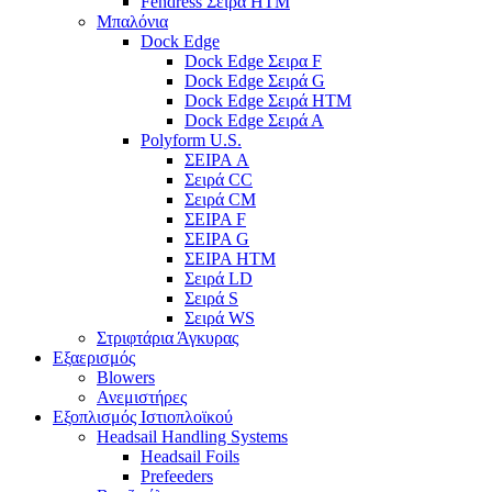
Fendress Σειρά HTM
Μπαλόνια
Dock Edge
Dock Edge Σειρα F
Dock Edge Σειρά G
Dock Edge Σειρά HTM
Dock Edge Σειρά Α
Polyform U.S.
ΣΕΙΡΑ A
Σειρά CC
Σειρά CM
ΣΕΙΡΑ F
ΣΕΙΡΑ G
ΣΕΙΡΑ HTM
Σειρά LD
Σειρά S
Σειρά WS
Στριφτάρια Άγκυρας
Εξαερισμός
Blowers
Ανεμιστήρες
Εξοπλισμός Ιστιοπλοϊκού
Headsail Handling Systems
Headsail Foils
Prefeeders