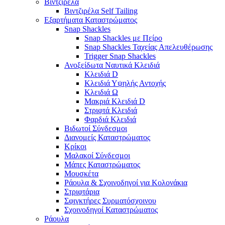
Βιντζιρέλα
Βιντζιρέλα Self Tailing
Εξαρτήματα Καταστρώματος
Snap Shackles
Snap Shackles με Πείρο
Snap Shackles Ταχείας Απελευθέρωσης
Trigger Snap Shackles
Ανοξείδωτα Ναυτικά Κλειδιά
Κλειδιά D
Κλειδιά Υψηλής Αντοχής
Κλειδιά Ω
Μακριά Κλειδιά D
Στριφτά Κλειδιά
Φαρδιά Κλειδιά
Βιδωτοί Σύνδεσμοι
Διανομείς Καταστρώματος
Κρίκοι
Μαλακοί Σύνδεσμοι
Μάπες Καταστρώματος
Μουσκέτα
Ράουλα & Σχοινοδηγοί για Κολονάκια
Στριφτάρια
Σφιγκτήρες Συρματόσχοινου
Σχοινοδηγοί Καταστρώματος
Ράουλα