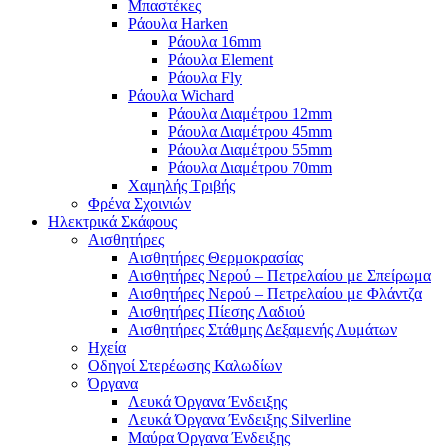
Μπαστέκες
Ράουλα Harken
Ράουλα 16mm
Ράουλα Element
Ράουλα Fly
Ράουλα Wichard
Ράουλα Διαμέτρου 12mm
Ράουλα Διαμέτρου 45mm
Ράουλα Διαμέτρου 55mm
Ράουλα Διαμέτρου 70mm
Χαμηλής Τριβής
Φρένα Σχοινιών
Ηλεκτρικά Σκάφους
Αισθητήρες
Αισθητήρες Θερμοκρασίας
Αισθητήρες Νερού – Πετρελαίου με Σπείρωμα
Αισθητήρες Νερού – Πετρελαίου με Φλάντζα
Αισθητήρες Πίεσης Λαδιού
Αισθητήρες Στάθμης Δεξαμενής Λυμάτων
Ηχεία
Οδηγοί Στερέωσης Καλωδίων
Όργανα
Λευκά Όργανα Ένδειξης
Λευκά Όργανα Ένδειξης Silverline
Μαύρα Όργανα Ένδειξης