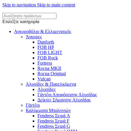
Skip to navigation
Skip to main content
Επιλέξτε κατηγορία
Αγκυροβόλιο & Ελλιμενισμός
Άγκυρες
Danforth
FOB HP
FOB LIGHT
FOB Rock
Fortress
Rocna MKII
Rocna Original
Vulcan
Αλυσίδες & Παρελκόμενα
Αλυσίδες
Γάντζοι Αποφόρτισης Αλυσίδας
Δείκτες Σήμανσης Αλυσίδας
Γάντζοι
Καλύμματα Μπαλονιών
Fendress Σειρά A
Fendress Σειρά F
Fendress Σειρά G