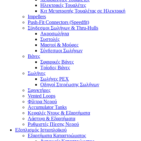
Ηλεκτρικές Τουαλέτες
Κιτ Μετατροπής Τουαλέτας σε Ηλεκτρική
Impellers
Push-Fit Connectors (Speedfit)
Σύνδεσμοι Σωλήνων & Thru-Hulls
Ακροσωλήνια
Συστολές
Μαστοί & Μούφες
Σύνδεσμοι Σωλήνων
Βάνες
Σφαιρικές Βάνες
Τρίοδες Βάνες
Σωλήνες
Σωλήνες PEX
Οδηγοί Στερέωσης Σωλήνων
Σφιγκτήρες
Vented Loops
Φίλτρα Νερού
Accumulator Tanks
Κεφαλές Ντους & Εξαρτήματα
Λάστιχα & Εξαρτήματα
Ρυθμιστές Πίεσης Νερού
Εξοπλισμός Ιστιοπλοϊκού
Εξαρτήματα Καταστρώματος