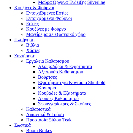
Μαύρα Όργανα Ένδειξης Silverline
Κουζίνες & Φούρνοι
Εντοιχιζόμενες Εστίες
Εντοιχιζόμενοι Φούρνοι
Εστίες
Κουζίνες με Φούρνο
Μαγείρεμα σε εξωτερικό χώρο
Πλοήγηση
Βιβλία
Χάρτες
Συντήρηση
Εργαλεία Καθαρισμού
Αλοιφαδόροι & Εξαρτήματα
Αξεσουάρ Καθαρισμού
Βούρτσες
Εξαρτήματα για Κοντάρια Shurhold
Κοντάρια
Κουβάδες & Εξαρτήματα
Λεπίδες Καθαρισμού
Σφουγγαρίστρες & Σκούπες
Καθαριστικά
Λιπαντικά & Γράσα
Προστασία Ξύλου Teak
Σωστικά
Boom Brakes