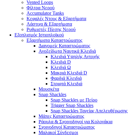
Vented Loops
Φίλτρα Νερού
Accumulator Tanks
Κεφαλές Ντους & Εξαρτήματα
Λάστιχα & Εξαρτήματα
Ρυθμιστές Πίεσης Νερού
Εξοπλισμός Ιστιοπλοϊκού
Εξαρτήματα Καταστρώματος
Διανομείς Καταστρώματος
Ανοξείδωτα Ναυτικά Κλειδιά
Κλειδιά Υψηλής Αντοχής
Κλειδιά D
Κλειδιά Ω
Μακριά Κλειδιά D
Φαρδιά Κλειδιά
Στριφτά Κλειδιά
Μουσκέτα
Snap Shackles
Snap Shackles με Πείρο
Trigger Snap Shackles
Snap Shackles Ταχείας Απελευθέρωσης
Μάπες Καταστρώματος
Ράουλα & Σχοινοδηγοί για Κολονάκια
Σχοινοδηγοί Καταστρώματος
Μαλακοί Σύνδεσμοι