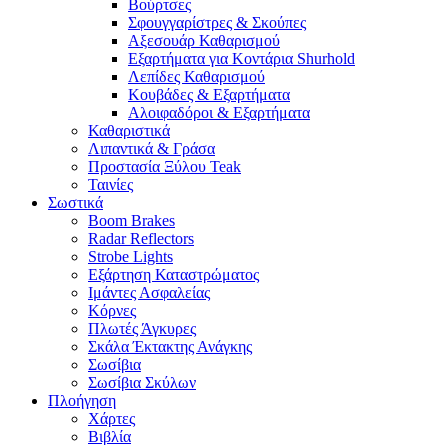
Βούρτσες
Σφουγγαρίστρες & Σκούπες
Αξεσουάρ Καθαρισμού
Εξαρτήματα για Κοντάρια Shurhold
Λεπίδες Καθαρισμού
Κουβάδες & Εξαρτήματα
Αλοιφαδόροι & Εξαρτήματα
Καθαριστικά
Λιπαντικά & Γράσα
Προστασία Ξύλου Teak
Ταινίες
Σωστικά
Boom Brakes
Radar Reflectors
Strobe Lights
Εξάρτηση Καταστρώματος
Ιμάντες Ασφαλείας
Κόρνες
Πλωτές Άγκυρες
Σκάλα Έκτακτης Ανάγκης
Σωσίβια
Σωσίβια Σκύλων
Πλοήγηση
Χάρτες
Βιβλία