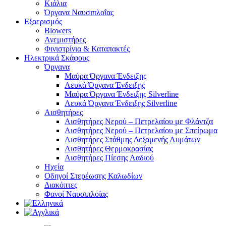
Κιάλια
Όργανα Ναυσιπλοΐας
Εξαερισμός
Blowers
Ανεμιστήρες
Φινιστρίνια & Καταπακτές
Ηλεκτρικά Σκάφους
Όργανα
Μαύρα Όργανα Ένδειξης
Λευκά Όργανα Ένδειξης
Μαύρα Όργανα Ένδειξης Silverline
Λευκά Όργανα Ένδειξης Silverline
Αισθητήρες
Αισθητήρες Νερού – Πετρελαίου με Φλάντζα
Αισθητήρες Νερού – Πετρελαίου με Σπείρωμα
Αισθητήρες Στάθμης Δεξαμενής Λυμάτων
Αισθητήρες Θερμοκρασίας
Αισθητήρες Πίεσης Λαδιού
Ηχεία
Οδηγοί Στερέωσης Καλωδίων
Διακόπτες
Φανοί Ναυσιπλοΐας