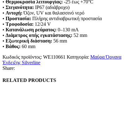
•
Θερμοκρασία λειτουργίας:
-25 έως +70°C
•
Στεγανότητα:
IP67 (αδιάβροχο)
•
Αντοχή:
Όζον, UV και θαλασσινό νερό
•
Προστασία:
Πλήρης αντιδιαβρωτική προστασία
•
Τροφοδοσία:
12/24 V
•
Κατανάλωση ρεύματος:
0–130 mA
•
Διάμετρος οπής εγκατάστασης:
52 mm
•
Εξωτερική διάσταση:
56 mm
•
Βάθος:
60 mm
Κωδικός προϊόντος:
WE110661
Κατηγορία:
Μαύρα Όργανα
Ένδειξης Silverline
Share:
RELATED PRODUCTS