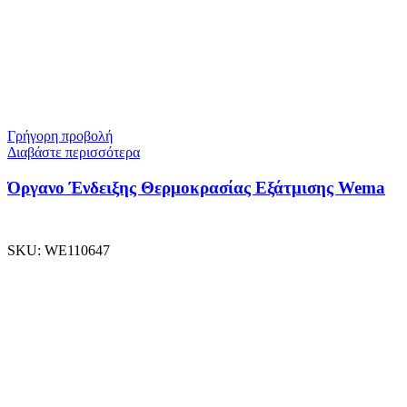
Γρήγορη προβολή
Διαβάστε περισσότερα
Όργανο Ένδειξης Θερμοκρασίας Εξάτμισης Wema
SKU:
WE110647