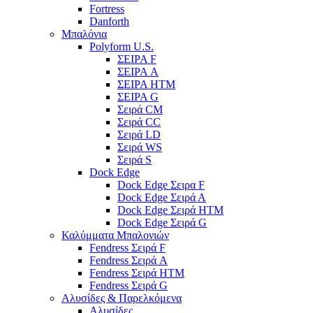
Fortress
Danforth
Μπαλόνια
Polyform U.S.
ΣΕΙΡΑ F
ΣΕΙΡΑ A
ΣΕΙΡΑ HTM
ΣΕΙΡΑ G
Σειρά CM
Σειρά CC
Σειρά LD
Σειρά WS
Σειρά S
Dock Edge
Dock Edge Σειρα F
Dock Edge Σειρά Α
Dock Edge Σειρά HTM
Dock Edge Σειρά G
Καλύμματα Μπαλονιών
Fendress Σειρά F
Fendress Σειρά A
Fendress Σειρά HTM
Fendress Σειρά G
Αλυσίδες & Παρελκόμενα
Αλυσίδες