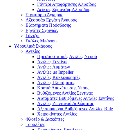
Γάντζοι Αποφόρτισης Αλυσίδας
Δείκτες Σήμανσης Αλυσίδας
Στριφτάρια Άγκυρας
Αξεσουάρ Εργάτη Άγκυρας
Εξαρτήματα Πρόσδεσης
Εργάτες Σχοινιών
Γάντζοι
Σκάλες Μπάνιου
Υδραυλικά Σκάφους
Αντλίες
Πρεσσοστατικές Αντλίες Νερού
Αντλίες Σεντίνας
Αντλίες Λυμάτων
Αντλίες με Impeller
Αντλίες Κυκλοφορητές
Αντλίες Πλυσίματος
Κουτιά Αποχέτευσης Ντους
Βυθιζόμενες Αντλίες Σεντίνας
Αυτόματες Βυθιζόμενες Αντλίες Σεντίνας
Αντλίες Ζωντανού Δολώματος
Αξεσουάρ για Βυθιζόμενες Αντλίες Rule
Χειροκίνητες Αντλίες
Φλοτέρ & Διακόπτες
Τουαλέτες
Χειροκίνητες Τουαλέτες