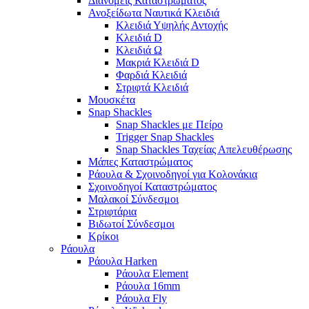
Διανομείς Καταστρώματος
Ανοξείδωτα Ναυτικά Κλειδιά
Κλειδιά Υψηλής Αντοχής
Κλειδιά D
Κλειδιά Ω
Μακριά Κλειδιά D
Φαρδιά Κλειδιά
Στριφτά Κλειδιά
Μουσκέτα
Snap Shackles
Snap Shackles με Πείρο
Trigger Snap Shackles
Snap Shackles Ταχείας Απελευθέρωσης
Μάπες Καταστρώματος
Ράουλα & Σχοινοδηγοί για Κολονάκια
Σχοινοδηγοί Καταστρώματος
Μαλακοί Σύνδεσμοι
Στριφτάρια
Βιδωτοί Σύνδεσμοι
Κρίκοι
Ράουλα
Ράουλα Harken
Ράουλα Element
Ράουλα 16mm
Ράουλα Fly