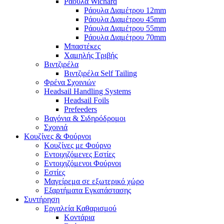
Ράουλα Wichard
Ράουλα Διαμέτρου 12mm
Ράουλα Διαμέτρου 45mm
Ράουλα Διαμέτρου 55mm
Ράουλα Διαμέτρου 70mm
Μπαστέκες
Χαμηλής Τριβής
Βιντζιρέλα
Βιντζιρέλα Self Tailing
Φρένα Σχοινιών
Headsail Handling Systems
Headsail Foils
Prefeeders
Βαγόνια & Σιδηρόδρομοι
Σχοινιά
Κουζίνες & Φούρνοι
Κουζίνες με Φούρνο
Εντοιχιζόμενες Εστίες
Εντοιχιζόμενοι Φούρνοι
Εστίες
Μαγείρεμα σε εξωτερικό χώρο
Εξαρτήματα Εγκατάστασης
Συντήρηση
Εργαλεία Καθαρισμού
Κοντάρια