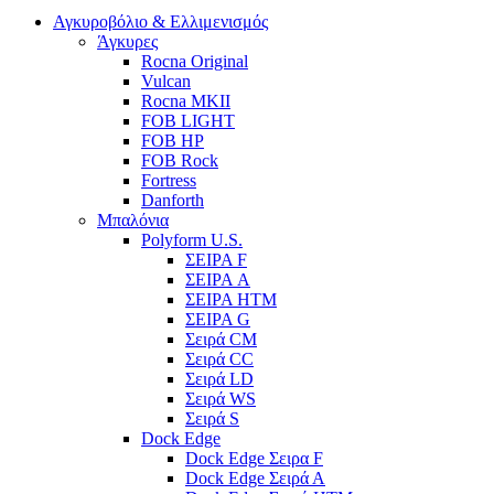
Αγκυροβόλιο & Ελλιμενισμός
Άγκυρες
Rocna Original
Vulcan
Rocna MKII
FOB LIGHT
FOB HP
FOB Rock
Fortress
Danforth
Μπαλόνια
Polyform U.S.
ΣΕΙΡΑ F
ΣΕΙΡΑ A
ΣΕΙΡΑ HTM
ΣΕΙΡΑ G
Σειρά CM
Σειρά CC
Σειρά LD
Σειρά WS
Σειρά S
Dock Edge
Dock Edge Σειρα F
Dock Edge Σειρά Α