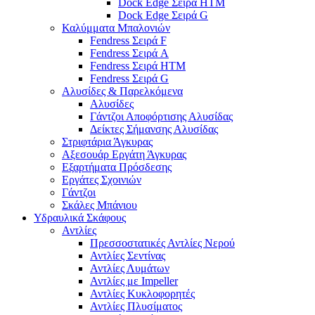
Dock Edge Σειρά HTM
Dock Edge Σειρά G
Καλύμματα Μπαλονιών
Fendress Σειρά F
Fendress Σειρά A
Fendress Σειρά HTM
Fendress Σειρά G
Αλυσίδες & Παρελκόμενα
Αλυσίδες
Γάντζοι Αποφόρτισης Αλυσίδας
Δείκτες Σήμανσης Αλυσίδας
Στριφτάρια Άγκυρας
Αξεσουάρ Εργάτη Άγκυρας
Εξαρτήματα Πρόσδεσης
Εργάτες Σχοινιών
Γάντζοι
Σκάλες Μπάνιου
Υδραυλικά Σκάφους
Αντλίες
Πρεσσοστατικές Αντλίες Νερού
Αντλίες Σεντίνας
Αντλίες Λυμάτων
Αντλίες με Impeller
Αντλίες Κυκλοφορητές
Αντλίες Πλυσίματος