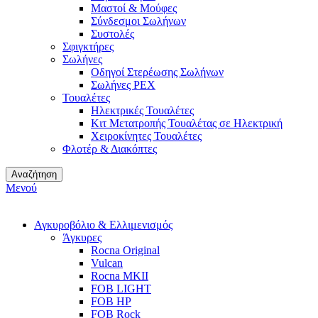
Μαστοί & Μούφες
Σύνδεσμοι Σωλήνων
Συστολές
Σφιγκτήρες
Σωλήνες
Οδηγοί Στερέωσης Σωλήνων
Σωλήνες PEX
Τουαλέτες
Ηλεκτρικές Τουαλέτες
Κιτ Μετατροπής Τουαλέτας σε Ηλεκτρική
Χειροκίνητες Τουαλέτες
Φλοτέρ & Διακόπτες
Αναζήτηση
Μενού
Αγκυροβόλιο & Ελλιμενισμός
Άγκυρες
Rocna Original
Vulcan
Rocna MKII
FOB LIGHT
FOB HP
FOB Rock