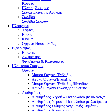
Κόρνες
Πλωτές Άγκυρες
Σκάλα Έκτακτης Ανάγκης
Σωσίβια
Σωσίβια Σκύλων
Πλοήγηση
Χάρτες
Βιβλία
Κιάλια
Όργανα Ναυσιπλοΐας
Εξαερισμός
Blowers
Ανεμιστήρες
Φινιστρίνια & Καταπακτές
Ηλεκτρικά Σκάφους
Όργανα
Μαύρα Όργανα Ένδειξης
Λευκά Όργανα Ένδειξης
Μαύρα Όργανα Ένδειξης Silverline
Λευκά Όργανα Ένδειξης Silverline
Αισθητήρες
Αισθητήρες Νερού – Πετρελαίου με Φλάντζα
Αισθητήρες Νερού – Πετρελαίου με Σπείρωμα
Αισθητήρες Στάθμης Δεξαμενής Λυμάτων
Αισθητήρες Θερμοκρασίας