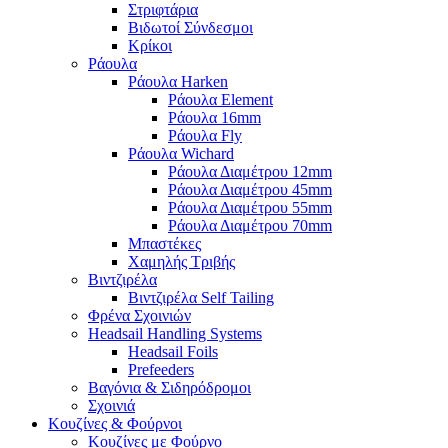
Στριφτάρια
Βιδωτοί Σύνδεσμοι
Κρίκοι
Ράουλα
Ράουλα Harken
Ράουλα Element
Ράουλα 16mm
Ράουλα Fly
Ράουλα Wichard
Ράουλα Διαμέτρου 12mm
Ράουλα Διαμέτρου 45mm
Ράουλα Διαμέτρου 55mm
Ράουλα Διαμέτρου 70mm
Μπαστέκες
Χαμηλής Τριβής
Βιντζιρέλα
Βιντζιρέλα Self Tailing
Φρένα Σχοινιών
Headsail Handling Systems
Headsail Foils
Prefeeders
Βαγόνια & Σιδηρόδρομοι
Σχοινιά
Κουζίνες & Φούρνοι
Κουζίνες με Φούρνο