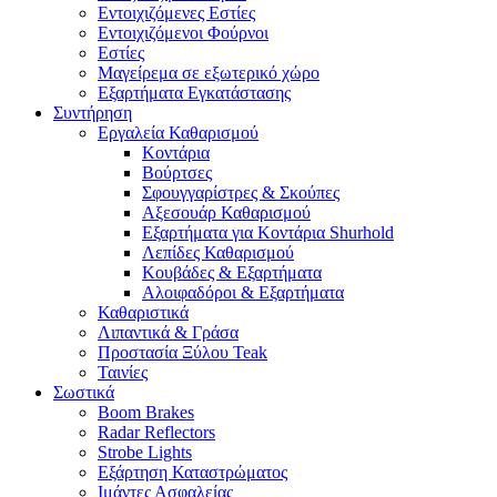
Εντοιχιζόμενες Εστίες
Εντοιχιζόμενοι Φούρνοι
Εστίες
Μαγείρεμα σε εξωτερικό χώρο
Εξαρτήματα Εγκατάστασης
Συντήρηση
Εργαλεία Καθαρισμού
Κοντάρια
Βούρτσες
Σφουγγαρίστρες & Σκούπες
Αξεσουάρ Καθαρισμού
Εξαρτήματα για Κοντάρια Shurhold
Λεπίδες Καθαρισμού
Κουβάδες & Εξαρτήματα
Αλοιφαδόροι & Εξαρτήματα
Καθαριστικά
Λιπαντικά & Γράσα
Προστασία Ξύλου Teak
Ταινίες
Σωστικά
Boom Brakes
Radar Reflectors
Strobe Lights
Εξάρτηση Καταστρώματος
Ιμάντες Ασφαλείας