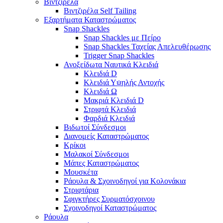
Βιντζιρέλα
Βιντζιρέλα Self Tailing
Εξαρτήματα Καταστρώματος
Snap Shackles
Snap Shackles με Πείρο
Snap Shackles Ταχείας Απελευθέρωσης
Trigger Snap Shackles
Ανοξείδωτα Ναυτικά Κλειδιά
Κλειδιά D
Κλειδιά Υψηλής Αντοχής
Κλειδιά Ω
Μακριά Κλειδιά D
Στριφτά Κλειδιά
Φαρδιά Κλειδιά
Βιδωτοί Σύνδεσμοι
Διανομείς Καταστρώματος
Κρίκοι
Μαλακοί Σύνδεσμοι
Μάπες Καταστρώματος
Μουσκέτα
Ράουλα & Σχοινοδηγοί για Κολονάκια
Στριφτάρια
Σφιγκτήρες Συρματόσχοινου
Σχοινοδηγοί Καταστρώματος
Ράουλα