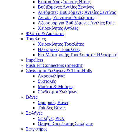
Κουτιά Αποχέτευσης Ντους
Βυθιζόμενες Αντλίες Σεντίνας
Αυτόματες Βυθιζόμενες Αντλίες Σεντίνας
Αντλίες Ζωντανού Δολώματος
Αξεσουάρ για Βυθιζόμενες Αντλίες Rule
Χειροκίνητες Αντλίες
Φλοτέρ & Διακόπτες
Τουαλέτες
Χειροκίνητες Τουαλέτες
Ηλεκτρικές Τουαλέτες
Κιτ Μετατροπής Τουαλέτας σε Ηλεκτρική
Impellers
Push-Fit Connectors (Speedfit)
Σύνδεσμοι Σωλήνων & Thru-Hulls
Ακροσωλήνια
Συστολές
Μαστοί & Μούφες
Σύνδεσμοι Σωλήνων
Βάνες
Σφαιρικές Βάνες
Τρίοδες Βάνες
Σωλήνες
Σωλήνες PEX
Οδηγοί Στερέωσης Σωλήνων
Σφιγκτήρες