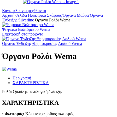
Κάντε κλικ για μεγέθυνση
Αρχική σελίδα
Ηλεκτρικά Σκάφους
Όργανα
Μαύρα Όργανα
Ένδειξης Silverline
Όργανο Ρολόι Wema
Ψηφιακό Βολτόμετρο Wema
Επιστροφή στα προϊόντα
Όργανο Ένδειξης Θερμοκρασίας Λαδιού Wema
Όργανο Ρολόι Wema
Περιγραφή
ΧΑΡΑΚΤΗΡΙΣΤΙΚΑ
Ρολόι Quartz με αναλογική ένδειξη.
ΧΑΡΑΚΤΗΡΙΣΤΙΚΑ
•
Φωτισμός:
Κόκκινος οπίσθιος φωτισμός