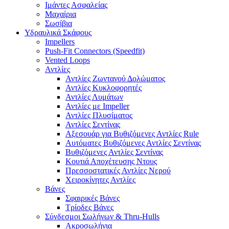
Ιμάντες Ασφαλείας
Μαχαίρια
Σωσίβια
Υδραυλικά Σκάφους
Impellers
Push-Fit Connectors (Speedfit)
Vented Loops
Αντλίες
Αντλίες Ζωντανού Δολώματος
Αντλίες Κυκλοφορητές
Αντλίες Λυμάτων
Αντλίες με Impeller
Αντλίες Πλυσίματος
Αντλίες Σεντίνας
Αξεσουάρ για Βυθιζόμενες Αντλίες Rule
Αυτόματες Βυθιζόμενες Αντλίες Σεντίνας
Βυθιζόμενες Αντλίες Σεντίνας
Κουτιά Αποχέτευσης Ντους
Πρεσσοστατικές Αντλίες Νερού
Χειροκίνητες Αντλίες
Βάνες
Σφαιρικές Βάνες
Τρίοδες Βάνες
Σύνδεσμοι Σωλήνων & Thru-Hulls
Ακροσωλήνια