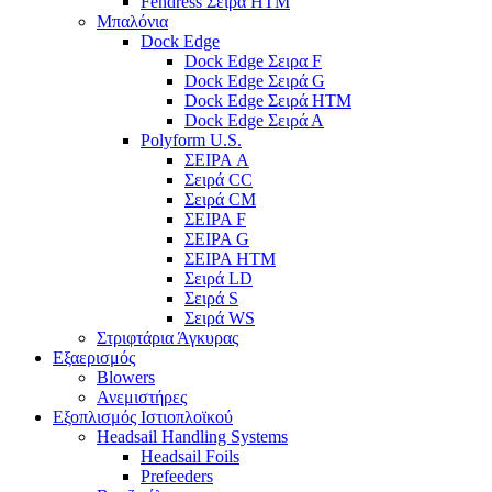
Fendress Σειρά HTM
Μπαλόνια
Dock Edge
Dock Edge Σειρα F
Dock Edge Σειρά G
Dock Edge Σειρά HTM
Dock Edge Σειρά Α
Polyform U.S.
ΣΕΙΡΑ A
Σειρά CC
Σειρά CM
ΣΕΙΡΑ F
ΣΕΙΡΑ G
ΣΕΙΡΑ HTM
Σειρά LD
Σειρά S
Σειρά WS
Στριφτάρια Άγκυρας
Εξαερισμός
Blowers
Ανεμιστήρες
Εξοπλισμός Ιστιοπλοϊκού
Headsail Handling Systems
Headsail Foils
Prefeeders