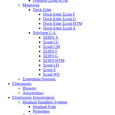
Fendress Σειρά HTM
Μπαλόνια
Dock Edge
Dock Edge Σειρα F
Dock Edge Σειρά G
Dock Edge Σειρά HTM
Dock Edge Σειρά Α
Polyform U.S.
ΣΕΙΡΑ A
Σειρά CC
Σειρά CM
ΣΕΙΡΑ F
ΣΕΙΡΑ G
ΣΕΙΡΑ HTM
Σειρά LD
Σειρά S
Σειρά WS
Στριφτάρια Άγκυρας
Εξαερισμός
Blowers
Ανεμιστήρες
Εξοπλισμός Ιστιοπλοϊκού
Headsail Handling Systems
Headsail Foils
Prefeeders