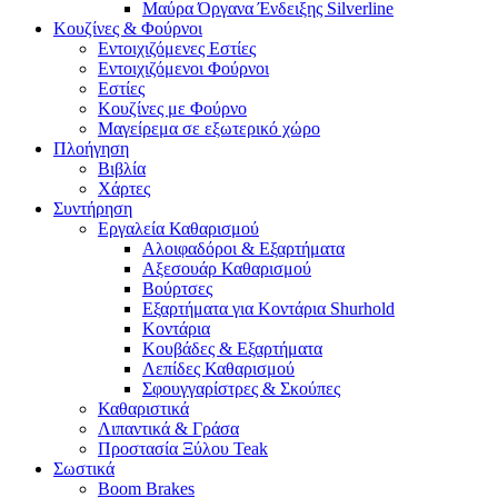
Μαύρα Όργανα Ένδειξης Silverline
Κουζίνες & Φούρνοι
Εντοιχιζόμενες Εστίες
Εντοιχιζόμενοι Φούρνοι
Εστίες
Κουζίνες με Φούρνο
Μαγείρεμα σε εξωτερικό χώρο
Πλοήγηση
Βιβλία
Χάρτες
Συντήρηση
Εργαλεία Καθαρισμού
Αλοιφαδόροι & Εξαρτήματα
Αξεσουάρ Καθαρισμού
Βούρτσες
Εξαρτήματα για Κοντάρια Shurhold
Κοντάρια
Κουβάδες & Εξαρτήματα
Λεπίδες Καθαρισμού
Σφουγγαρίστρες & Σκούπες
Καθαριστικά
Λιπαντικά & Γράσα
Προστασία Ξύλου Teak
Σωστικά
Boom Brakes