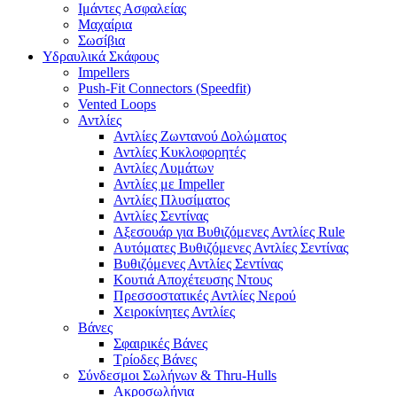
Ιμάντες Ασφαλείας
Μαχαίρια
Σωσίβια
Υδραυλικά Σκάφους
Impellers
Push-Fit Connectors (Speedfit)
Vented Loops
Αντλίες
Αντλίες Ζωντανού Δολώματος
Αντλίες Κυκλοφορητές
Αντλίες Λυμάτων
Αντλίες με Impeller
Αντλίες Πλυσίματος
Αντλίες Σεντίνας
Αξεσουάρ για Βυθιζόμενες Αντλίες Rule
Αυτόματες Βυθιζόμενες Αντλίες Σεντίνας
Βυθιζόμενες Αντλίες Σεντίνας
Κουτιά Αποχέτευσης Ντους
Πρεσσοστατικές Αντλίες Νερού
Χειροκίνητες Αντλίες
Βάνες
Σφαιρικές Βάνες
Τρίοδες Βάνες
Σύνδεσμοι Σωλήνων & Thru-Hulls
Ακροσωλήνια