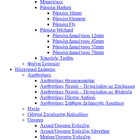
Μπαστέκες
Ράουλα Harken
Ράουλα 16mm
Ράουλα Element
Ράουλα Fly
Ράουλα Wichard
Ράουλα Διαμέτρου 12mm
Ράουλα Διαμέτρου 45mm
Ράουλα Διαμέτρου 55mm
Ράουλα Διαμέτρου 70mm
Χαμηλής Τριβής
Φρένα Σχοινιών
Ηλεκτρικά Σκάφους
Αισθητήρες
Αισθητήρες Θερμοκρασίας
Αισθητήρες Νερού – Πετρελαίου με Σπείρωμα
Αισθητήρες Νερού – Πετρελαίου με Φλάντζα
Αισθητήρες Πίεσης Λαδιού
Αισθητήρες Στάθμης Δεξαμενής Λυμάτων
Ηχεία
Οδηγοί Στερέωσης Καλωδίων
Όργανα
Λευκά Όργανα Ένδειξης
Λευκά Όργανα Ένδειξης Silverline
Μαύρα Όργανα Ένδειξης