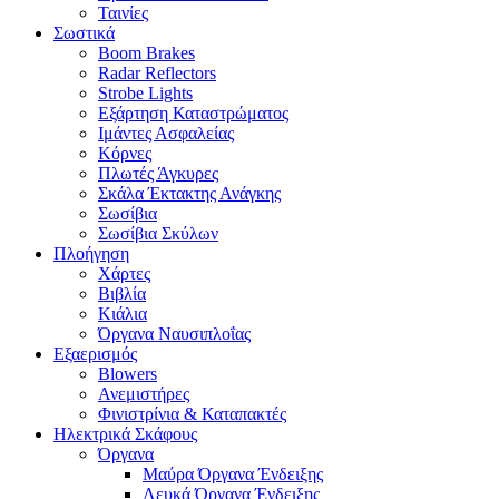
Ταινίες
Σωστικά
Boom Brakes
Radar Reflectors
Strobe Lights
Εξάρτηση Καταστρώματος
Ιμάντες Ασφαλείας
Κόρνες
Πλωτές Άγκυρες
Σκάλα Έκτακτης Ανάγκης
Σωσίβια
Σωσίβια Σκύλων
Πλοήγηση
Χάρτες
Βιβλία
Κιάλια
Όργανα Ναυσιπλοΐας
Εξαερισμός
Blowers
Ανεμιστήρες
Φινιστρίνια & Καταπακτές
Ηλεκτρικά Σκάφους
Όργανα
Μαύρα Όργανα Ένδειξης
Λευκά Όργανα Ένδειξης