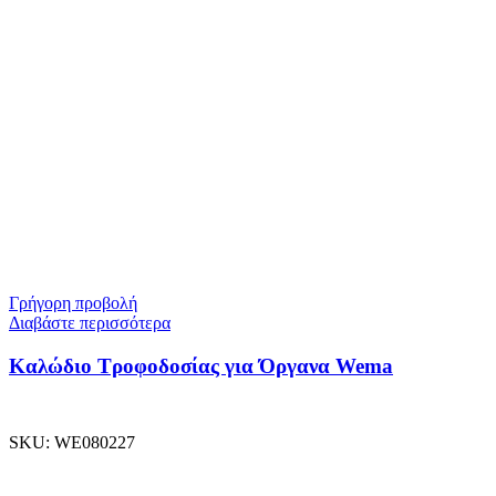
Γρήγορη προβολή
Διαβάστε περισσότερα
Καλώδιο Τροφοδοσίας για Όργανα Wema
SKU:
WE080227