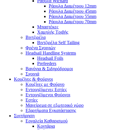
Ράουλα Wichard
Ράουλα Διαμέτρου 12mm
Ράουλα Διαμέτρου 45mm
Ράουλα Διαμέτρου 55mm
Ράουλα Διαμέτρου 70mm
Μπαστέκες
Χαμηλής Τριβής
Βιντζιρέλα
Βιντζιρέλα Self Tailing
Φρένα Σχοινιών
Headsail Handling Systems
Headsail Foils
Prefeeders
Βαγόνια & Σιδηρόδρομοι
Σχοινιά
Κουζίνες & Φούρνοι
Κουζίνες με Φούρνο
Εντοιχιζόμενες Εστίες
Εντοιχιζόμενοι Φούρνοι
Εστίες
Μαγείρεμα σε εξωτερικό χώρο
Εξαρτήματα Εγκατάστασης
Συντήρηση
Εργαλεία Καθαρισμού
Κοντάρια