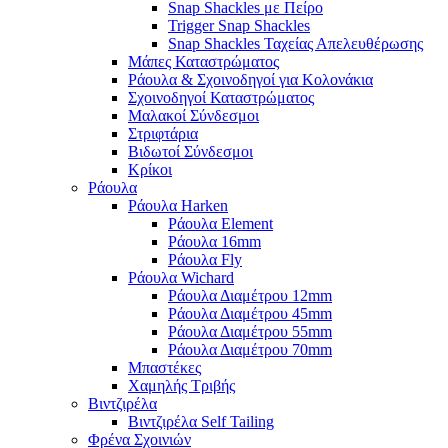
Snap Shackles με Πείρο
Trigger Snap Shackles
Snap Shackles Ταχείας Απελευθέρωσης
Μάπες Καταστρώματος
Ράουλα & Σχοινοδηγοί για Κολονάκια
Σχοινοδηγοί Καταστρώματος
Μαλακοί Σύνδεσμοι
Στριφτάρια
Βιδωτοί Σύνδεσμοι
Κρίκοι
Ράουλα
Ράουλα Harken
Ράουλα Element
Ράουλα 16mm
Ράουλα Fly
Ράουλα Wichard
Ράουλα Διαμέτρου 12mm
Ράουλα Διαμέτρου 45mm
Ράουλα Διαμέτρου 55mm
Ράουλα Διαμέτρου 70mm
Μπαστέκες
Χαμηλής Τριβής
Βιντζιρέλα
Βιντζιρέλα Self Tailing
Φρένα Σχοινιών