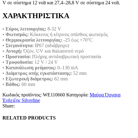
V σε σύστημα 12 volt και 27,4–28,8 V σε σύστημα 24 volt.
ΧΑΡΑΚΤΗΡΙΣΤΙΚΑ
•
Εύρος λειτουργίας:
8-32 V
•
Φωτισμός:
Κόκκινος ή κίτρινος οπίσθιος φωτισμός
•
Θερμοκρασία λειτουργίας:
-25 έως +70°C
•
Στεγανότητα:
IP67 (αδιάβροχο)
•
Αντοχή:
Όζον, UV και θαλασσινό νερό
•
Προστασία:
Πλήρης αντιδιαβρωτική προστασία
•
Τροφοδοσία:
12 V / 24 V
•
Κατανάλωση ρεύματος:
0–130 mA
•
Διάμετρος οπής εγκατάστασης:
52 mm
•
Εξωτερική διάμετρος:
62 mm
•
Βάθος:
60 mm
Κωδικός προϊόντος:
WE110660
Κατηγορία:
Μαύρα Όργανα
Ένδειξης Silverline
Share:
RELATED PRODUCTS