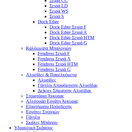
Σειρά CC
Σειρά LD
Σειρά WS
Σειρά S
Dock Edge
Dock Edge Σειρα F
Dock Edge Σειρά Α
Dock Edge Σειρά HTM
Dock Edge Σειρά G
Καλύμματα Μπαλονιών
Fendress Σειρά F
Fendress Σειρά A
Fendress Σειρά HTM
Fendress Σειρά G
Αλυσίδες & Παρελκόμενα
Αλυσίδες
Γάντζοι Αποφόρτισης Αλυσίδας
Δείκτες Σήμανσης Αλυσίδας
Στριφτάρια Άγκυρας
Αξεσουάρ Εργάτη Άγκυρας
Εξαρτήματα Πρόσδεσης
Εργάτες Σχοινιών
Γάντζοι
Σκάλες Μπάνιου
Υδραυλικά Σκάφους