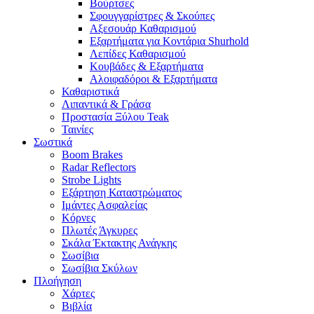
Βούρτσες
Σφουγγαρίστρες & Σκούπες
Αξεσουάρ Καθαρισμού
Εξαρτήματα για Κοντάρια Shurhold
Λεπίδες Καθαρισμού
Κουβάδες & Εξαρτήματα
Αλοιφαδόροι & Εξαρτήματα
Καθαριστικά
Λιπαντικά & Γράσα
Προστασία Ξύλου Teak
Ταινίες
Σωστικά
Boom Brakes
Radar Reflectors
Strobe Lights
Εξάρτηση Καταστρώματος
Ιμάντες Ασφαλείας
Κόρνες
Πλωτές Άγκυρες
Σκάλα Έκτακτης Ανάγκης
Σωσίβια
Σωσίβια Σκύλων
Πλοήγηση
Χάρτες
Βιβλία