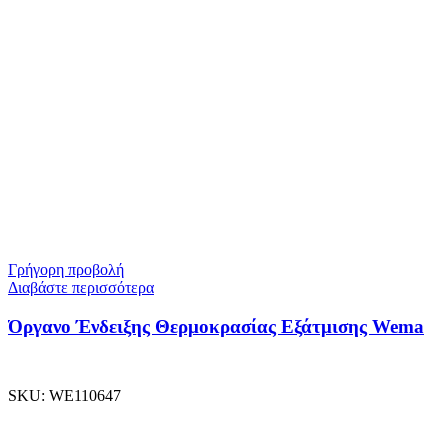
Γρήγορη προβολή
Διαβάστε περισσότερα
Όργανο Ένδειξης Θερμοκρασίας Εξάτμισης Wema
SKU:
WE110647