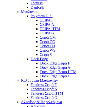
Fortress
Danforth
Μπαλόνια
Polyform U.S.
ΣΕΙΡΑ F
ΣΕΙΡΑ A
ΣΕΙΡΑ HTM
ΣΕΙΡΑ G
Σειρά CM
Σειρά CC
Σειρά LD
Σειρά WS
Σειρά S
Dock Edge
Dock Edge Σειρα F
Dock Edge Σειρά Α
Dock Edge Σειρά HTM
Dock Edge Σειρά G
Καλύμματα Μπαλονιών
Fendress Σειρά F
Fendress Σειρά A
Fendress Σειρά HTM
Fendress Σειρά G
Αλυσίδες & Παρελκόμενα
Αλυσίδες