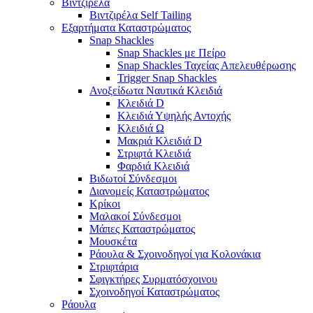
Βιντζιρέλα
Βιντζιρέλα Self Tailing
Εξαρτήματα Καταστρώματος
Snap Shackles
Snap Shackles με Πείρο
Snap Shackles Ταχείας Απελευθέρωσης
Trigger Snap Shackles
Ανοξείδωτα Ναυτικά Κλειδιά
Κλειδιά D
Κλειδιά Υψηλής Αντοχής
Κλειδιά Ω
Μακριά Κλειδιά D
Στριφτά Κλειδιά
Φαρδιά Κλειδιά
Βιδωτοί Σύνδεσμοι
Διανομείς Καταστρώματος
Κρίκοι
Μαλακοί Σύνδεσμοι
Μάπες Καταστρώματος
Μουσκέτα
Ράουλα & Σχοινοδηγοί για Κολονάκια
Στριφτάρια
Σφιγκτήρες Συρματόσχοινου
Σχοινοδηγοί Καταστρώματος
Ράουλα