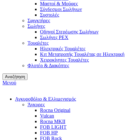
Μαστοί & Μούφες
Σύνδεσμοι Σωλήνων
Συστολές
Σφιγκτήρες
Σωλήνες
Οδηγοί Στερέωσης Σωλήνων
Σωλήνες PEX
Τουαλέτες
Ηλεκτρικές Τουαλέτες
Κιτ Μετατροπής Τουαλέτας σε Ηλεκτρική
Χειροκίνητες Τουαλέτες
Φλοτέρ & Διακόπτες
Αναζήτηση
Μενού
Αγκυροβόλιο & Ελλιμενισμός
Άγκυρες
Rocna Original
Vulcan
Rocna MKII
FOB LIGHT
FOB HP
FOB Rock