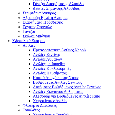
Γάντζοι Αποφόρτισης Αλυσίδας
Δείκτες Σήμανσης Αλυσίδας
Στριφτάρια Άγκυρας
Αξεσουάρ Εργάτη Άγκυρας
Εξαρτήματα Πρόσδεσης
Εργάτες Σχοινιών
Γάντζοι
Σκάλες Μπάνιου
Υδραυλικά Σκάφους
Αντλίες
Πρεσσοστατικές Αντλίες Νερού
Αντλίες Σεντίνας
Αντλίες Λυμάτων
Αντλίες με Impeller
Αντλίες Κυκλοφορητές
Αντλίες Πλυσίματος
Κουτιά Αποχέτευσης Ντους
Βυθιζόμενες Αντλίες Σεντίνας
Αυτόματες Βυθιζόμενες Αντλίες Σεντίνας
Αντλίες Ζωντανού Δολώματος
Αξεσουάρ για Βυθιζόμενες Αντλίες Rule
Χειροκίνητες Αντλίες
Φλοτέρ & Διακόπτες
Τουαλέτες
Χειροκίνητες Τουαλέτες