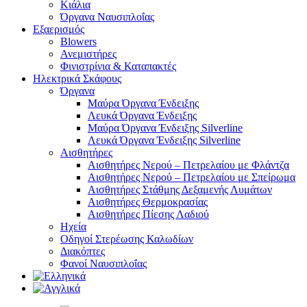
Κιάλια
Όργανα Ναυσιπλοΐας
Εξαερισμός
Blowers
Ανεμιστήρες
Φινιστρίνια & Καταπακτές
Ηλεκτρικά Σκάφους
Όργανα
Μαύρα Όργανα Ένδειξης
Λευκά Όργανα Ένδειξης
Μαύρα Όργανα Ένδειξης Silverline
Λευκά Όργανα Ένδειξης Silverline
Αισθητήρες
Αισθητήρες Νερού – Πετρελαίου με Φλάντζα
Αισθητήρες Νερού – Πετρελαίου με Σπείρωμα
Αισθητήρες Στάθμης Δεξαμενής Λυμάτων
Αισθητήρες Θερμοκρασίας
Αισθητήρες Πίεσης Λαδιού
Ηχεία
Οδηγοί Στερέωσης Καλωδίων
Διακόπτες
Φανοί Ναυσιπλοΐας