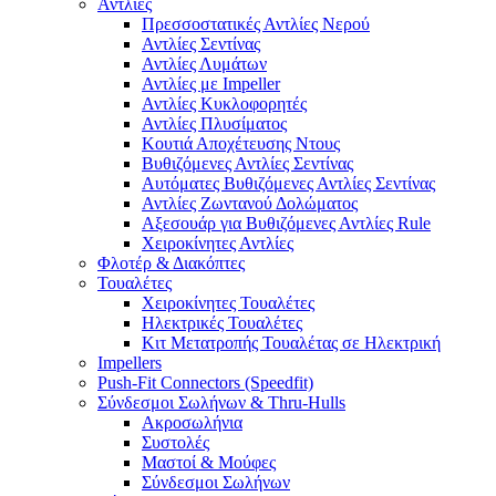
Αντλίες
Πρεσσοστατικές Αντλίες Νερού
Αντλίες Σεντίνας
Αντλίες Λυμάτων
Αντλίες με Impeller
Αντλίες Κυκλοφορητές
Αντλίες Πλυσίματος
Κουτιά Αποχέτευσης Ντους
Βυθιζόμενες Αντλίες Σεντίνας
Αυτόματες Βυθιζόμενες Αντλίες Σεντίνας
Αντλίες Ζωντανού Δολώματος
Αξεσουάρ για Βυθιζόμενες Αντλίες Rule
Χειροκίνητες Αντλίες
Φλοτέρ & Διακόπτες
Τουαλέτες
Χειροκίνητες Τουαλέτες
Ηλεκτρικές Τουαλέτες
Κιτ Μετατροπής Τουαλέτας σε Ηλεκτρική
Impellers
Push-Fit Connectors (Speedfit)
Σύνδεσμοι Σωλήνων & Thru-Hulls
Ακροσωλήνια
Συστολές
Μαστοί & Μούφες
Σύνδεσμοι Σωλήνων