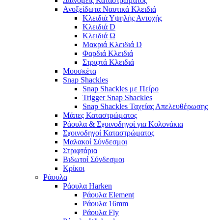
Διανομείς Καταστρώματος
Ανοξείδωτα Ναυτικά Κλειδιά
Κλειδιά Υψηλής Αντοχής
Κλειδιά D
Κλειδιά Ω
Μακριά Κλειδιά D
Φαρδιά Κλειδιά
Στριφτά Κλειδιά
Μουσκέτα
Snap Shackles
Snap Shackles με Πείρο
Trigger Snap Shackles
Snap Shackles Ταχείας Απελευθέρωσης
Μάπες Καταστρώματος
Ράουλα & Σχοινοδηγοί για Κολονάκια
Σχοινοδηγοί Καταστρώματος
Μαλακοί Σύνδεσμοι
Στριφτάρια
Βιδωτοί Σύνδεσμοι
Κρίκοι
Ράουλα
Ράουλα Harken
Ράουλα Element
Ράουλα 16mm
Ράουλα Fly