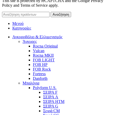
This site is protected by reCAPTCHA and the Google Privacy
Policy and Terms of Service apply.
Αναζήτηση
Μενού
Κατηγορίες
Αγκυροβόλιο & Ελλιμενισμός
Άγκυρες
Rocna Original
Vulcan
Rocna MKII
FOB LIGHT
FOB HP
FOB Rock
Fortress
Danforth
Μπαλόνια
Polyform U.S.
ΣΕΙΡΑ F
ΣΕΙΡΑ A
ΣΕΙΡΑ HTM
ΣΕΙΡΑ G
Σειρά CM