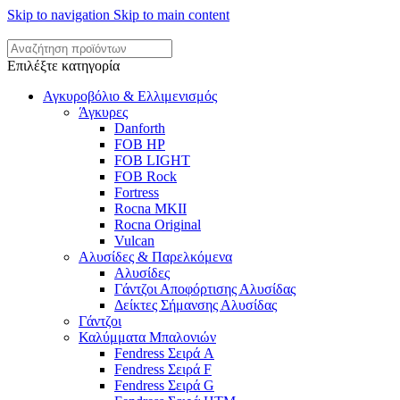
Skip to navigation
Skip to main content
Επιλέξτε κατηγορία
Αγκυροβόλιο & Ελλιμενισμός
Άγκυρες
Danforth
FOB HP
FOB LIGHT
FOB Rock
Fortress
Rocna MKII
Rocna Original
Vulcan
Αλυσίδες & Παρελκόμενα
Αλυσίδες
Γάντζοι Αποφόρτισης Αλυσίδας
Δείκτες Σήμανσης Αλυσίδας
Γάντζοι
Καλύμματα Μπαλονιών
Fendress Σειρά A
Fendress Σειρά F
Fendress Σειρά G