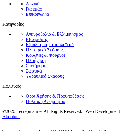
Αρχική
Για εμάς
Επικοινωνία
Κατηγορίες
Αγκυροβόλιο & Ελλιμενισμός
Εξαερισμός
Εξοπλισμός Ιστιοπλοϊκού
Ηλεκτρικά Σκάφους
Κουζίνες & Φούρνοι
Πλοήγηση
Συντήρηση
Σωστικά
Υδραυλικά Σκάφους
Πολιτικές
Όροι Χρήσης & Προϋποθέσεις
Πολιτική Απορρήτου
©2026 Tecrepmarine. All Rights Reserved. | Web Development
Aboutnet