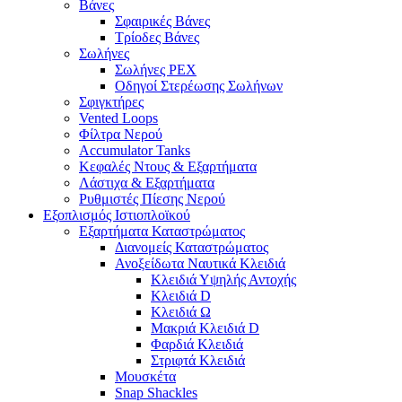
Βάνες
Σφαιρικές Βάνες
Τρίοδες Βάνες
Σωλήνες
Σωλήνες PEX
Οδηγοί Στερέωσης Σωλήνων
Σφιγκτήρες
Vented Loops
Φίλτρα Νερού
Accumulator Tanks
Κεφαλές Ντους & Εξαρτήματα
Λάστιχα & Εξαρτήματα
Ρυθμιστές Πίεσης Νερού
Εξοπλισμός Ιστιοπλοϊκού
Εξαρτήματα Καταστρώματος
Διανομείς Καταστρώματος
Ανοξείδωτα Ναυτικά Κλειδιά
Κλειδιά Υψηλής Αντοχής
Κλειδιά D
Κλειδιά Ω
Μακριά Κλειδιά D
Φαρδιά Κλειδιά
Στριφτά Κλειδιά
Μουσκέτα
Snap Shackles