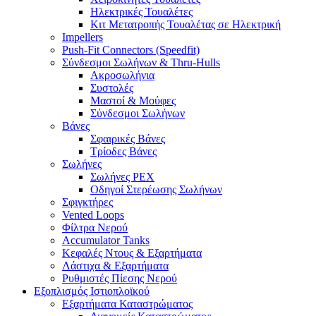
Ηλεκτρικές Τουαλέτες
Κιτ Μετατροπής Τουαλέτας σε Ηλεκτρική
Impellers
Push-Fit Connectors (Speedfit)
Σύνδεσμοι Σωλήνων & Thru-Hulls
Ακροσωλήνια
Συστολές
Μαστοί & Μούφες
Σύνδεσμοι Σωλήνων
Βάνες
Σφαιρικές Βάνες
Τρίοδες Βάνες
Σωλήνες
Σωλήνες PEX
Οδηγοί Στερέωσης Σωλήνων
Σφιγκτήρες
Vented Loops
Φίλτρα Νερού
Accumulator Tanks
Κεφαλές Ντους & Εξαρτήματα
Λάστιχα & Εξαρτήματα
Ρυθμιστές Πίεσης Νερού
Εξοπλισμός Ιστιοπλοϊκού
Εξαρτήματα Καταστρώματος