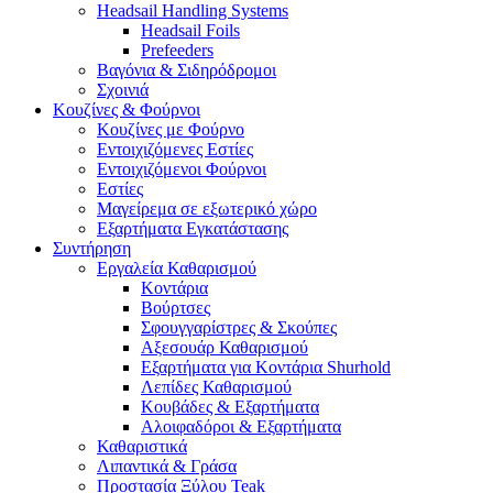
Headsail Handling Systems
Headsail Foils
Prefeeders
Βαγόνια & Σιδηρόδρομοι
Σχοινιά
Κουζίνες & Φούρνοι
Κουζίνες με Φούρνο
Εντοιχιζόμενες Εστίες
Εντοιχιζόμενοι Φούρνοι
Εστίες
Μαγείρεμα σε εξωτερικό χώρο
Εξαρτήματα Εγκατάστασης
Συντήρηση
Εργαλεία Καθαρισμού
Κοντάρια
Βούρτσες
Σφουγγαρίστρες & Σκούπες
Αξεσουάρ Καθαρισμού
Εξαρτήματα για Κοντάρια Shurhold
Λεπίδες Καθαρισμού
Κουβάδες & Εξαρτήματα
Αλοιφαδόροι & Εξαρτήματα
Καθαριστικά
Λιπαντικά & Γράσα
Προστασία Ξύλου Teak