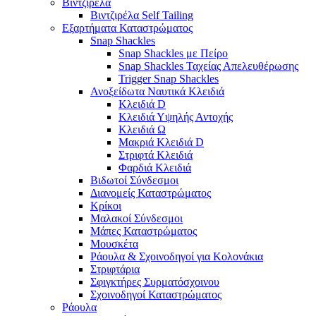
Βιντζιρέλα
Βιντζιρέλα Self Tailing
Εξαρτήματα Καταστρώματος
Snap Shackles
Snap Shackles με Πείρο
Snap Shackles Ταχείας Απελευθέρωσης
Trigger Snap Shackles
Ανοξείδωτα Ναυτικά Κλειδιά
Κλειδιά D
Κλειδιά Υψηλής Αντοχής
Κλειδιά Ω
Μακριά Κλειδιά D
Στριφτά Κλειδιά
Φαρδιά Κλειδιά
Βιδωτοί Σύνδεσμοι
Διανομείς Καταστρώματος
Κρίκοι
Μαλακοί Σύνδεσμοι
Μάπες Καταστρώματος
Μουσκέτα
Ράουλα & Σχοινοδηγοί για Κολονάκια
Στριφτάρια
Σφιγκτήρες Συρματόσχοινου
Σχοινοδηγοί Καταστρώματος
Ράουλα