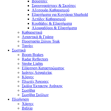
Βούρτσες
Σφουγγαρίστρες & Σκούπες
Αξεσουάρ Καθαρισμού
Εξαρτήματα για Κοντάρια Shurhold
Λεπίδες Καθαρισμού
Κουβάδες & Εξαρτήματα
Αλοιφαδόροι & Εξαρτήματα
Καθαριστικά
Λιπαντικά & Γράσα
Προστασία Ξύλου Teak
Ταινίες
Σωστικά
Boom Brakes
Radar Reflectors
Strobe Lights
Εξάρτηση Καταστρώματος
Ιμάντες Ασφαλείας
Κόρνες
Πλωτές Άγκυρες
Σκάλα Έκτακτης Ανάγκης
Σωσίβια
Σωσίβια Σκύλων
Πλοήγηση
Χάρτες
Βιβλία