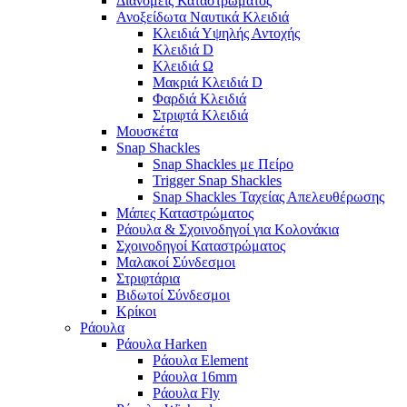
Διανομείς Καταστρώματος
Ανοξείδωτα Ναυτικά Κλειδιά
Κλειδιά Υψηλής Αντοχής
Κλειδιά D
Κλειδιά Ω
Μακριά Κλειδιά D
Φαρδιά Κλειδιά
Στριφτά Κλειδιά
Μουσκέτα
Snap Shackles
Snap Shackles με Πείρο
Trigger Snap Shackles
Snap Shackles Ταχείας Απελευθέρωσης
Μάπες Καταστρώματος
Ράουλα & Σχοινοδηγοί για Κολονάκια
Σχοινοδηγοί Καταστρώματος
Μαλακοί Σύνδεσμοι
Στριφτάρια
Βιδωτοί Σύνδεσμοι
Κρίκοι
Ράουλα
Ράουλα Harken
Ράουλα Element
Ράουλα 16mm
Ράουλα Fly