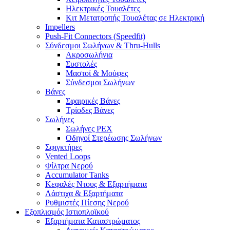
Ηλεκτρικές Τουαλέτες
Κιτ Μετατροπής Τουαλέτας σε Ηλεκτρική
Impellers
Push-Fit Connectors (Speedfit)
Σύνδεσμοι Σωλήνων & Thru-Hulls
Ακροσωλήνια
Συστολές
Μαστοί & Μούφες
Σύνδεσμοι Σωλήνων
Βάνες
Σφαιρικές Βάνες
Τρίοδες Βάνες
Σωλήνες
Σωλήνες PEX
Οδηγοί Στερέωσης Σωλήνων
Σφιγκτήρες
Vented Loops
Φίλτρα Νερού
Accumulator Tanks
Κεφαλές Ντους & Εξαρτήματα
Λάστιχα & Εξαρτήματα
Ρυθμιστές Πίεσης Νερού
Εξοπλισμός Ιστιοπλοϊκού
Εξαρτήματα Καταστρώματος