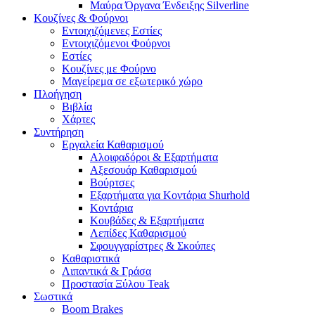
Μαύρα Όργανα Ένδειξης Silverline
Κουζίνες & Φούρνοι
Εντοιχιζόμενες Εστίες
Εντοιχιζόμενοι Φούρνοι
Εστίες
Κουζίνες με Φούρνο
Μαγείρεμα σε εξωτερικό χώρο
Πλοήγηση
Βιβλία
Χάρτες
Συντήρηση
Εργαλεία Καθαρισμού
Αλοιφαδόροι & Εξαρτήματα
Αξεσουάρ Καθαρισμού
Βούρτσες
Εξαρτήματα για Κοντάρια Shurhold
Κοντάρια
Κουβάδες & Εξαρτήματα
Λεπίδες Καθαρισμού
Σφουγγαρίστρες & Σκούπες
Καθαριστικά
Λιπαντικά & Γράσα
Προστασία Ξύλου Teak
Σωστικά
Boom Brakes