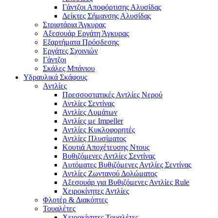
Γάντζοι Αποφόρτισης Αλυσίδας
Δείκτες Σήμανσης Αλυσίδας
Στριφτάρια Άγκυρας
Αξεσουάρ Εργάτη Άγκυρας
Εξαρτήματα Πρόσδεσης
Εργάτες Σχοινιών
Γάντζοι
Σκάλες Μπάνιου
Υδραυλικά Σκάφους
Αντλίες
Πρεσσοστατικές Αντλίες Νερού
Αντλίες Σεντίνας
Αντλίες Λυμάτων
Αντλίες με Impeller
Αντλίες Κυκλοφορητές
Αντλίες Πλυσίματος
Κουτιά Αποχέτευσης Ντους
Βυθιζόμενες Αντλίες Σεντίνας
Αυτόματες Βυθιζόμενες Αντλίες Σεντίνας
Αντλίες Ζωντανού Δολώματος
Αξεσουάρ για Βυθιζόμενες Αντλίες Rule
Χειροκίνητες Αντλίες
Φλοτέρ & Διακόπτες
Τουαλέτες
Χειροκίνητες Τουαλέτες