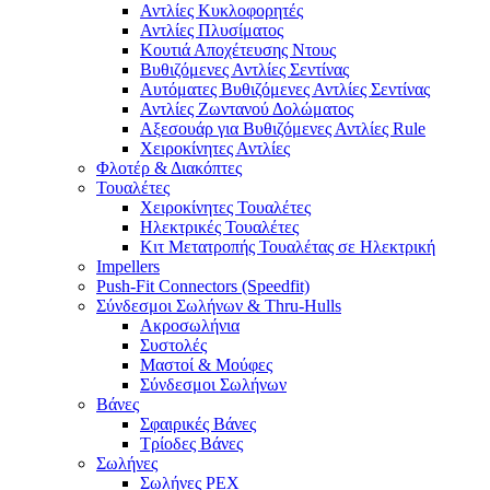
Αντλίες Κυκλοφορητές
Αντλίες Πλυσίματος
Κουτιά Αποχέτευσης Ντους
Βυθιζόμενες Αντλίες Σεντίνας
Αυτόματες Βυθιζόμενες Αντλίες Σεντίνας
Αντλίες Ζωντανού Δολώματος
Αξεσουάρ για Βυθιζόμενες Αντλίες Rule
Χειροκίνητες Αντλίες
Φλοτέρ & Διακόπτες
Τουαλέτες
Χειροκίνητες Τουαλέτες
Ηλεκτρικές Τουαλέτες
Κιτ Μετατροπής Τουαλέτας σε Ηλεκτρική
Impellers
Push-Fit Connectors (Speedfit)
Σύνδεσμοι Σωλήνων & Thru-Hulls
Ακροσωλήνια
Συστολές
Μαστοί & Μούφες
Σύνδεσμοι Σωλήνων
Βάνες
Σφαιρικές Βάνες
Τρίοδες Βάνες
Σωλήνες
Σωλήνες PEX