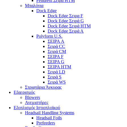
Fendress Σειρά HTM
Μπαλόνια
Dock Edge
Dock Edge Σειρα F
Dock Edge Σειρά G
Dock Edge Σειρά HTM
Dock Edge Σειρά Α
Polyform U.S.
ΣΕΙΡΑ A
Σειρά CC
Σειρά CM
ΣΕΙΡΑ F
ΣΕΙΡΑ G
ΣΕΙΡΑ HTM
Σειρά LD
Σειρά S
Σειρά WS
Στριφτάρια Άγκυρας
Εξαερισμός
Blowers
Ανεμιστήρες
Εξοπλισμός Ιστιοπλοϊκού
Headsail Handling Systems
Headsail Foils
Prefeeders