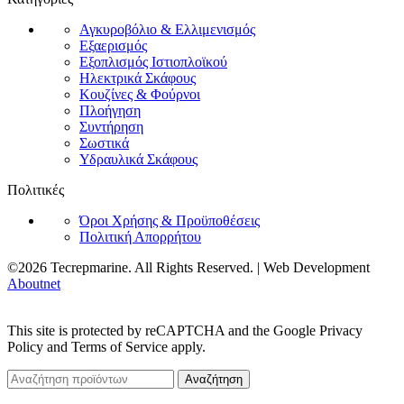
Αγκυροβόλιο & Ελλιμενισμός
Εξαερισμός
Εξοπλισμός Ιστιοπλοϊκού
Ηλεκτρικά Σκάφους
Κουζίνες & Φούρνοι
Πλοήγηση
Συντήρηση
Σωστικά
Υδραυλικά Σκάφους
Πολιτικές
Όροι Χρήσης & Προϋποθέσεις
Πολιτική Απορρήτου
©2026 Tecrepmarine. All Rights Reserved. | Web Development
Aboutnet
This site is protected by reCAPTCHA and the Google Privacy
Policy and Terms of Service apply.
Αναζήτηση