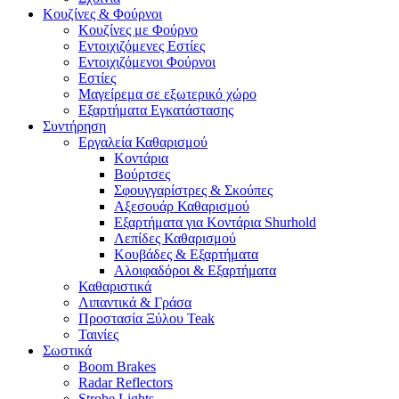
Κουζίνες & Φούρνοι
Κουζίνες με Φούρνο
Εντοιχιζόμενες Εστίες
Εντοιχιζόμενοι Φούρνοι
Εστίες
Μαγείρεμα σε εξωτερικό χώρο
Εξαρτήματα Εγκατάστασης
Συντήρηση
Εργαλεία Καθαρισμού
Κοντάρια
Βούρτσες
Σφουγγαρίστρες & Σκούπες
Αξεσουάρ Καθαρισμού
Εξαρτήματα για Κοντάρια Shurhold
Λεπίδες Καθαρισμού
Κουβάδες & Εξαρτήματα
Αλοιφαδόροι & Εξαρτήματα
Καθαριστικά
Λιπαντικά & Γράσα
Προστασία Ξύλου Teak
Ταινίες
Σωστικά
Boom Brakes
Radar Reflectors
Strobe Lights