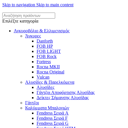
Skip to navigation
Skip to main content
Επιλέξτε κατηγορία
Αγκυροβόλιο & Ελλιμενισμός
Άγκυρες
Danforth
FOB HP
FOB LIGHT
FOB Rock
Fortress
Rocna MKII
Rocna Original
Vulcan
Αλυσίδες & Παρελκόμενα
Αλυσίδες
Γάντζοι Αποφόρτισης Αλυσίδας
Δείκτες Σήμανσης Αλυσίδας
Γάντζοι
Καλύμματα Μπαλονιών
Fendress Σειρά A
Fendress Σειρά F
Fendress Σειρά G