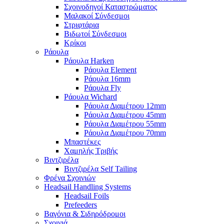
Σχοινοδηγοί Καταστρώματος
Μαλακοί Σύνδεσμοι
Στριφτάρια
Βιδωτοί Σύνδεσμοι
Κρίκοι
Ράουλα
Ράουλα Harken
Ράουλα Element
Ράουλα 16mm
Ράουλα Fly
Ράουλα Wichard
Ράουλα Διαμέτρου 12mm
Ράουλα Διαμέτρου 45mm
Ράουλα Διαμέτρου 55mm
Ράουλα Διαμέτρου 70mm
Μπαστέκες
Χαμηλής Τριβής
Βιντζιρέλα
Βιντζιρέλα Self Tailing
Φρένα Σχοινιών
Headsail Handling Systems
Headsail Foils
Prefeeders
Βαγόνια & Σιδηρόδρομοι
Σχοινιά