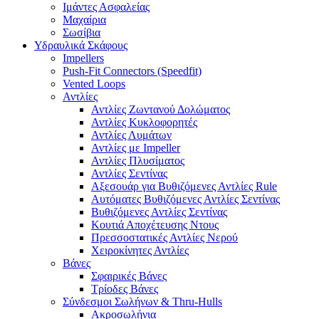
Ιμάντες Ασφαλείας
Μαχαίρια
Σωσίβια
Υδραυλικά Σκάφους
Impellers
Push-Fit Connectors (Speedfit)
Vented Loops
Αντλίες
Αντλίες Ζωντανού Δολώματος
Αντλίες Κυκλοφορητές
Αντλίες Λυμάτων
Αντλίες με Impeller
Αντλίες Πλυσίματος
Αντλίες Σεντίνας
Αξεσουάρ για Βυθιζόμενες Αντλίες Rule
Αυτόματες Βυθιζόμενες Αντλίες Σεντίνας
Βυθιζόμενες Αντλίες Σεντίνας
Κουτιά Αποχέτευσης Ντους
Πρεσσοστατικές Αντλίες Νερού
Χειροκίνητες Αντλίες
Βάνες
Σφαιρικές Βάνες
Τρίοδες Βάνες
Σύνδεσμοι Σωλήνων & Thru-Hulls
Ακροσωλήνια