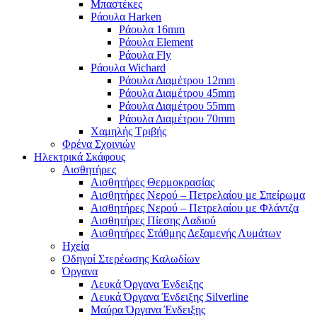
Μπαστέκες
Ράουλα Harken
Ράουλα 16mm
Ράουλα Element
Ράουλα Fly
Ράουλα Wichard
Ράουλα Διαμέτρου 12mm
Ράουλα Διαμέτρου 45mm
Ράουλα Διαμέτρου 55mm
Ράουλα Διαμέτρου 70mm
Χαμηλής Τριβής
Φρένα Σχοινιών
Ηλεκτρικά Σκάφους
Αισθητήρες
Αισθητήρες Θερμοκρασίας
Αισθητήρες Νερού – Πετρελαίου με Σπείρωμα
Αισθητήρες Νερού – Πετρελαίου με Φλάντζα
Αισθητήρες Πίεσης Λαδιού
Αισθητήρες Στάθμης Δεξαμενής Λυμάτων
Ηχεία
Οδηγοί Στερέωσης Καλωδίων
Όργανα
Λευκά Όργανα Ένδειξης
Λευκά Όργανα Ένδειξης Silverline
Μαύρα Όργανα Ένδειξης