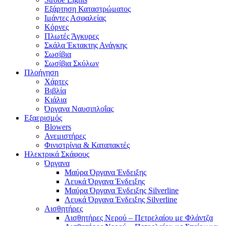
Εξάρτηση Καταστρώματος
Ιμάντες Ασφαλείας
Κόρνες
Πλωτές Άγκυρες
Σκάλα Έκτακτης Ανάγκης
Σωσίβια
Σωσίβια Σκύλων
Πλοήγηση
Χάρτες
Βιβλία
Κιάλια
Όργανα Ναυσιπλοΐας
Εξαερισμός
Blowers
Ανεμιστήρες
Φινιστρίνια & Καταπακτές
Ηλεκτρικά Σκάφους
Όργανα
Μαύρα Όργανα Ένδειξης
Λευκά Όργανα Ένδειξης
Μαύρα Όργανα Ένδειξης Silverline
Λευκά Όργανα Ένδειξης Silverline
Αισθητήρες
Αισθητήρες Νερού – Πετρελαίου με Φλάντζα