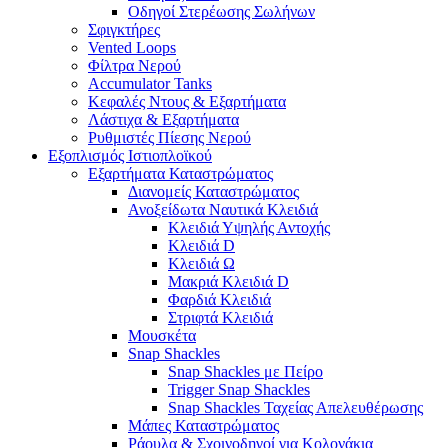
Οδηγοί Στερέωσης Σωλήνων
Σφιγκτήρες
Vented Loops
Φίλτρα Νερού
Accumulator Tanks
Κεφαλές Ντους & Εξαρτήματα
Λάστιχα & Εξαρτήματα
Ρυθμιστές Πίεσης Νερού
Εξοπλισμός Ιστιοπλοϊκού
Εξαρτήματα Καταστρώματος
Διανομείς Καταστρώματος
Ανοξείδωτα Ναυτικά Κλειδιά
Κλειδιά Υψηλής Αντοχής
Κλειδιά D
Κλειδιά Ω
Μακριά Κλειδιά D
Φαρδιά Κλειδιά
Στριφτά Κλειδιά
Μουσκέτα
Snap Shackles
Snap Shackles με Πείρο
Trigger Snap Shackles
Snap Shackles Ταχείας Απελευθέρωσης
Μάπες Καταστρώματος
Ράουλα & Σχοινοδηγοί για Κολονάκια