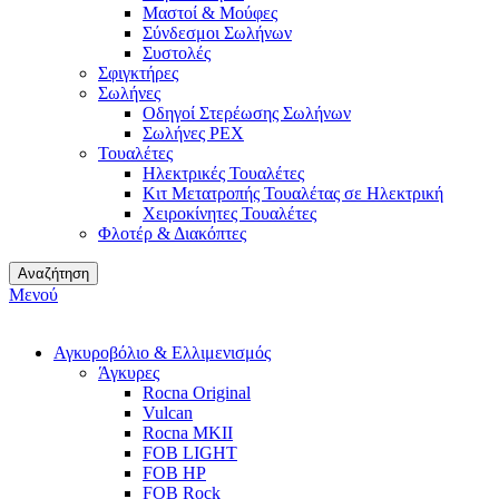
Μαστοί & Μούφες
Σύνδεσμοι Σωλήνων
Συστολές
Σφιγκτήρες
Σωλήνες
Οδηγοί Στερέωσης Σωλήνων
Σωλήνες PEX
Τουαλέτες
Ηλεκτρικές Τουαλέτες
Κιτ Μετατροπής Τουαλέτας σε Ηλεκτρική
Χειροκίνητες Τουαλέτες
Φλοτέρ & Διακόπτες
Αναζήτηση
Μενού
Αγκυροβόλιο & Ελλιμενισμός
Άγκυρες
Rocna Original
Vulcan
Rocna MKII
FOB LIGHT
FOB HP
FOB Rock