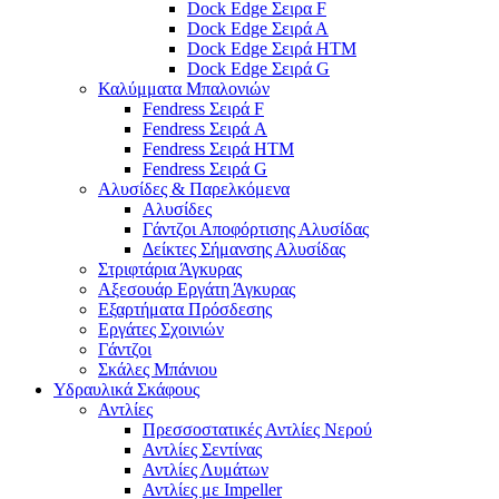
Dock Edge Σειρα F
Dock Edge Σειρά Α
Dock Edge Σειρά HTM
Dock Edge Σειρά G
Καλύμματα Μπαλονιών
Fendress Σειρά F
Fendress Σειρά A
Fendress Σειρά HTM
Fendress Σειρά G
Αλυσίδες & Παρελκόμενα
Αλυσίδες
Γάντζοι Αποφόρτισης Αλυσίδας
Δείκτες Σήμανσης Αλυσίδας
Στριφτάρια Άγκυρας
Αξεσουάρ Εργάτη Άγκυρας
Εξαρτήματα Πρόσδεσης
Εργάτες Σχοινιών
Γάντζοι
Σκάλες Μπάνιου
Υδραυλικά Σκάφους
Αντλίες
Πρεσσοστατικές Αντλίες Νερού
Αντλίες Σεντίνας
Αντλίες Λυμάτων
Αντλίες με Impeller