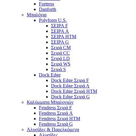
Fortress
Danforth
Μπαλόνια
Polyform U.S.
ΣΕΙΡΑ F
ΣΕΙΡΑ A
ΣΕΙΡΑ HTM
ΣΕΙΡΑ G
Σειρά CM
Σειρά CC
Σειρά LD
Σειρά WS
Σειρά S
Dock Edge
Dock Edge Σειρα F
Dock Edge Σειρά Α
Dock Edge Σειρά HTM
Dock Edge Σειρά G
Καλύμματα Μπαλονιών
Fendress Σειρά F
Fendress Σειρά A
Fendress Σειρά HTM
Fendress Σειρά G
Αλυσίδες & Παρελκόμενα
Αλυσίδες