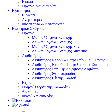
Κιάλια
Όργανα Ναυσιπλοΐας
Εξαερισμός
Blowers
Ανεμιστήρες
Φινιστρίνια & Καταπακτές
Ηλεκτρικά Σκάφους
Όργανα
Μαύρα Όργανα Ένδειξης
Λευκά Όργανα Ένδειξης
Μαύρα Όργανα Ένδειξης Silverline
Λευκά Όργανα Ένδειξης Silverline
Αισθητήρες
Αισθητήρες Νερού – Πετρελαίου με Φλάντζα
Αισθητήρες Νερού – Πετρελαίου με Σπείρωμα
Αισθητήρες Στάθμης Δεξαμενής Λυμάτων
Αισθητήρες Θερμοκρασίας
Αισθητήρες Πίεσης Λαδιού
Ηχεία
Οδηγοί Στερέωσης Καλωδίων
Διακόπτες
Φανοί Ναυσιπλοΐας