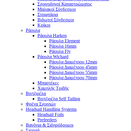
Σχοινοδηγοί Καταστρώματος
Μαλακοί Σύνδεσμοι
Στριφτάρια
Βιδωτοί Σύνδεσμοι
Κρίκοι
Ράουλα
Ράουλα Harken
Ράουλα Element
Ράουλα 16mm
Ράουλα Fly
Ράουλα Wichard
Ράουλα Διαμέτρου 12mm
Ράουλα Διαμέτρου 45mm
Ράουλα Διαμέτρου 55mm
Ράουλα Διαμέτρου 70mm
Μπαστέκες
Χαμηλής Τριβής
Βιντζιρέλα
Βιντζιρέλα Self Tailing
Φρένα Σχοινιών
Headsail Handling Systems
Headsail Foils
Prefeeders
Βαγόνια & Σιδηρόδρομοι
Σχοινιά