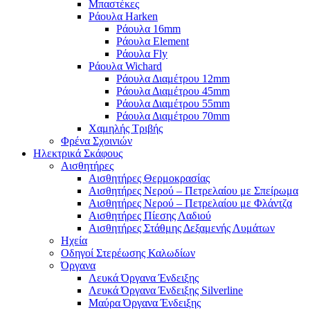
Μπαστέκες
Ράουλα Harken
Ράουλα 16mm
Ράουλα Element
Ράουλα Fly
Ράουλα Wichard
Ράουλα Διαμέτρου 12mm
Ράουλα Διαμέτρου 45mm
Ράουλα Διαμέτρου 55mm
Ράουλα Διαμέτρου 70mm
Χαμηλής Τριβής
Φρένα Σχοινιών
Ηλεκτρικά Σκάφους
Αισθητήρες
Αισθητήρες Θερμοκρασίας
Αισθητήρες Νερού – Πετρελαίου με Σπείρωμα
Αισθητήρες Νερού – Πετρελαίου με Φλάντζα
Αισθητήρες Πίεσης Λαδιού
Αισθητήρες Στάθμης Δεξαμενής Λυμάτων
Ηχεία
Οδηγοί Στερέωσης Καλωδίων
Όργανα
Λευκά Όργανα Ένδειξης
Λευκά Όργανα Ένδειξης Silverline
Μαύρα Όργανα Ένδειξης