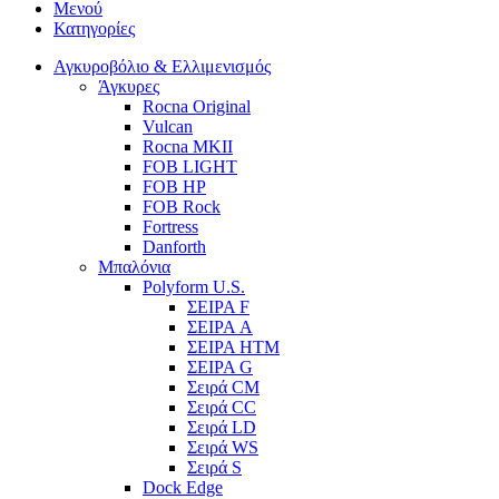
Μενού
Κατηγορίες
Αγκυροβόλιο & Ελλιμενισμός
Άγκυρες
Rocna Original
Vulcan
Rocna MKII
FOB LIGHT
FOB HP
FOB Rock
Fortress
Danforth
Μπαλόνια
Polyform U.S.
ΣΕΙΡΑ F
ΣΕΙΡΑ A
ΣΕΙΡΑ HTM
ΣΕΙΡΑ G
Σειρά CM
Σειρά CC
Σειρά LD
Σειρά WS
Σειρά S
Dock Edge