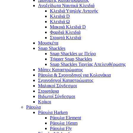
Διανομείς Καταστρώματος
Ανοξείδωτα Ναυτικά Κλειδιά
Κλειδιά Υψηλής Αντοχής
Κλειδιά D
Κλειδιά Ω
Μακριά Κλειδιά D
Φαρδιά Κλειδιά
Στριφτά Κλειδιά
Μουσκέτα
Snap Shackles
Snap Shackles με Πείρο
Trigger Snap Shackles
Snap Shackles Ταχείας Απελευθέρωσης
Μάπες Καταστρώματος
Ράουλα & Σχοινοδηγοί για Κολονάκια
Σχοινοδηγοί Καταστρώματος
Μαλακοί Σύνδεσμοι
Στριφτάρια
Βιδωτοί Σύνδεσμοι
Κρίκοι
Ράουλα
Ράουλα Harken
Ράουλα Element
Ράουλα 16mm
Ράουλα Fly