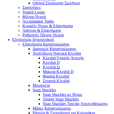
Οδηγοί Στερέωσης Σωλήνων
Σφιγκτήρες
Vented Loops
Φίλτρα Νερού
Accumulator Tanks
Κεφαλές Ντους & Εξαρτήματα
Λάστιχα & Εξαρτήματα
Ρυθμιστές Πίεσης Νερού
Εξοπλισμός Ιστιοπλοϊκού
Εξαρτήματα Καταστρώματος
Διανομείς Καταστρώματος
Ανοξείδωτα Ναυτικά Κλειδιά
Κλειδιά Υψηλής Αντοχής
Κλειδιά D
Κλειδιά Ω
Μακριά Κλειδιά D
Φαρδιά Κλειδιά
Στριφτά Κλειδιά
Μουσκέτα
Snap Shackles
Snap Shackles με Πείρο
Trigger Snap Shackles
Snap Shackles Ταχείας Απελευθέρωσης
Μάπες Καταστρώματος
Ράουλα & Σχοινοδηγοί για Κολονάκια