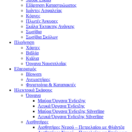
Εξάρτηση Καταστρώματος
Ιμάντες Ασφαλείας
Κόρνες
Πλωτές Άγκυρες
Σκάλα Έκτακτης Ανάγκης
Σωσίβια
Σωσίβια Σκύλων
Πλοήγηση
Χάρτες
Βιβλία
Κιάλια
Όργανα Ναυσιπλοΐας
Εξαερισμός
Blowers
Ανεμιστήρες
Φινιστρίνια & Καταπακτές
Ηλεκτρικά Σκάφους
Όργανα
Μαύρα Όργανα Ένδειξης
Λευκά Όργανα Ένδειξης
Μαύρα Όργανα Ένδειξης Silverline
Λευκά Όργανα Ένδειξης Silverline
Αισθητήρες
Αισθητήρες Νερού – Πετρελαίου με Φλάντζα