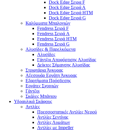
Dock Edge Σειρα F
Dock Edge Σειρά Α
Dock Edge Σειρά HTM
Dock Edge Σειρά G
Καλύμματα Μπαλονιών
Fendress Σειρά F
Fendress Σειρά A
Fendress Σειρά HTM
Fendress Σειρά G
Αλυσίδες & Παρελκόμενα
Αλυσίδες
Γάντζοι Αποφόρτισης Αλυσίδας
Δείκτες Σήμανσης Αλυσίδας
Στριφτάρια Άγκυρας
Αξεσουάρ Εργάτη Άγκυρας
Εξαρτήματα Πρόσδεσης
Εργάτες Σχοινιών
Γάντζοι
Σκάλες Μπάνιου
Υδραυλικά Σκάφους
Αντλίες
Πρεσσοστατικές Αντλίες Νερού
Αντλίες Σεντίνας
Αντλίες Λυμάτων
Αντλίες με Impeller