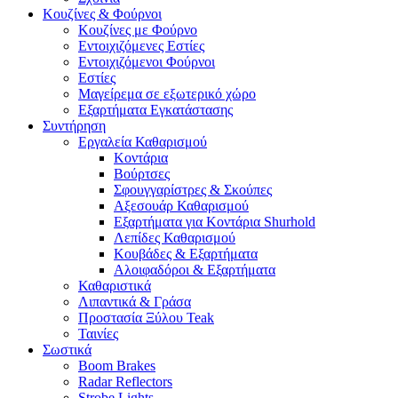
Κουζίνες & Φούρνοι
Κουζίνες με Φούρνο
Εντοιχιζόμενες Εστίες
Εντοιχιζόμενοι Φούρνοι
Εστίες
Μαγείρεμα σε εξωτερικό χώρο
Εξαρτήματα Εγκατάστασης
Συντήρηση
Εργαλεία Καθαρισμού
Κοντάρια
Βούρτσες
Σφουγγαρίστρες & Σκούπες
Αξεσουάρ Καθαρισμού
Εξαρτήματα για Κοντάρια Shurhold
Λεπίδες Καθαρισμού
Κουβάδες & Εξαρτήματα
Αλοιφαδόροι & Εξαρτήματα
Καθαριστικά
Λιπαντικά & Γράσα
Προστασία Ξύλου Teak
Ταινίες
Σωστικά
Boom Brakes
Radar Reflectors
Strobe Lights