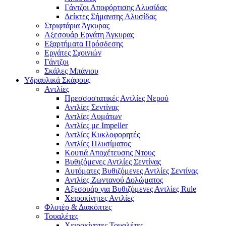
Γάντζοι Αποφόρτισης Αλυσίδας
Δείκτες Σήμανσης Αλυσίδας
Στριφτάρια Άγκυρας
Αξεσουάρ Εργάτη Άγκυρας
Εξαρτήματα Πρόσδεσης
Εργάτες Σχοινιών
Γάντζοι
Σκάλες Μπάνιου
Υδραυλικά Σκάφους
Αντλίες
Πρεσσοστατικές Αντλίες Νερού
Αντλίες Σεντίνας
Αντλίες Λυμάτων
Αντλίες με Impeller
Αντλίες Κυκλοφορητές
Αντλίες Πλυσίματος
Κουτιά Αποχέτευσης Ντους
Βυθιζόμενες Αντλίες Σεντίνας
Αυτόματες Βυθιζόμενες Αντλίες Σεντίνας
Αντλίες Ζωντανού Δολώματος
Αξεσουάρ για Βυθιζόμενες Αντλίες Rule
Χειροκίνητες Αντλίες
Φλοτέρ & Διακόπτες
Τουαλέτες
Χειροκίνητες Τουαλέτες