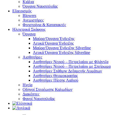
Κιάλια
Όργανα Ναυσιπλοΐας
Εξαερισμός
Blowers
Ανεμιστήρες
Φινιστρίνια & Καταπακτές
Ηλεκτρικά Σκάφους
Όργανα
Μαύρα Όργανα Ένδειξης
Λευκά Όργανα Ένδειξης
Μαύρα Όργανα Ένδειξης Silverline
Λευκά Όργανα Ένδειξης Silverline
Αισθητήρες
Αισθητήρες Νερού – Πετρελαίου με Φλάντζα
Αισθητήρες Νερού – Πετρελαίου με Σπείρωμα
Αισθητήρες Στάθμης Δεξαμενής Λυμάτων
Αισθητήρες Θερμοκρασίας
Αισθητήρες Πίεσης Λαδιού
Ηχεία
Οδηγοί Στερέωσης Καλωδίων
Διακόπτες
Φανοί Ναυσιπλοΐας