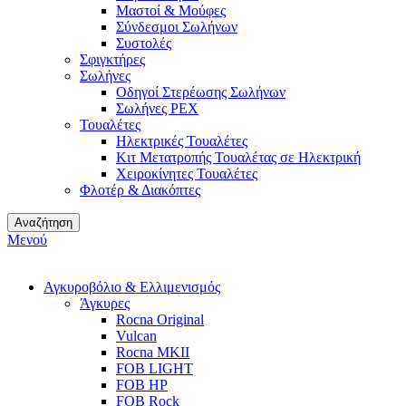
Μαστοί & Μούφες
Σύνδεσμοι Σωλήνων
Συστολές
Σφιγκτήρες
Σωλήνες
Οδηγοί Στερέωσης Σωλήνων
Σωλήνες PEX
Τουαλέτες
Ηλεκτρικές Τουαλέτες
Κιτ Μετατροπής Τουαλέτας σε Ηλεκτρική
Χειροκίνητες Τουαλέτες
Φλοτέρ & Διακόπτες
Αναζήτηση
Μενού
Αγκυροβόλιο & Ελλιμενισμός
Άγκυρες
Rocna Original
Vulcan
Rocna MKII
FOB LIGHT
FOB HP
FOB Rock