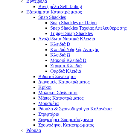
Βιντζιρέλα
Βιντζιρέλα Self Tailing
Εξαρτήματα Καταστρώματος
Snap Shackles
Snap Shackles με Πείρο
Snap Shackles Ταχείας Απελευθέρωσης
Trigger Snap Shackles
Ανοξείδωτα Ναυτικά Κλειδιά
Κλειδιά D
Κλειδιά Υψηλής Αντοχής
Κλειδιά Ω
Μακριά Κλειδιά D
Στριφτά Κλειδιά
Φαρδιά Κλειδιά
Βιδωτοί Σύνδεσμοι
Διανομείς Καταστρώματος
Κρίκοι
Μαλακοί Σύνδεσμοι
Μάπες Καταστρώματος
Μουσκέτα
Ράουλα & Σχοινοδηγοί για Κολονάκια
Στριφτάρια
Σφιγκτήρες Συρματόσχοινου
Σχοινοδηγοί Καταστρώματος
Ράουλα