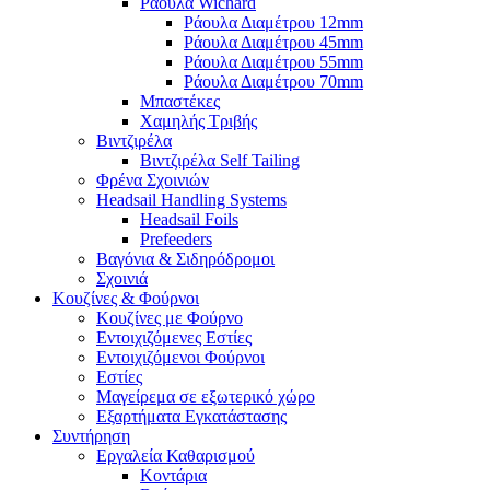
Ράουλα Wichard
Ράουλα Διαμέτρου 12mm
Ράουλα Διαμέτρου 45mm
Ράουλα Διαμέτρου 55mm
Ράουλα Διαμέτρου 70mm
Μπαστέκες
Χαμηλής Τριβής
Βιντζιρέλα
Βιντζιρέλα Self Tailing
Φρένα Σχοινιών
Headsail Handling Systems
Headsail Foils
Prefeeders
Βαγόνια & Σιδηρόδρομοι
Σχοινιά
Κουζίνες & Φούρνοι
Κουζίνες με Φούρνο
Εντοιχιζόμενες Εστίες
Εντοιχιζόμενοι Φούρνοι
Εστίες
Μαγείρεμα σε εξωτερικό χώρο
Εξαρτήματα Εγκατάστασης
Συντήρηση
Εργαλεία Καθαρισμού
Κοντάρια