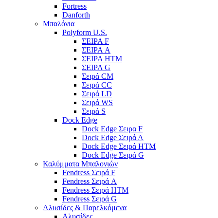
Fortress
Danforth
Μπαλόνια
Polyform U.S.
ΣΕΙΡΑ F
ΣΕΙΡΑ A
ΣΕΙΡΑ HTM
ΣΕΙΡΑ G
Σειρά CM
Σειρά CC
Σειρά LD
Σειρά WS
Σειρά S
Dock Edge
Dock Edge Σειρα F
Dock Edge Σειρά Α
Dock Edge Σειρά HTM
Dock Edge Σειρά G
Καλύμματα Μπαλονιών
Fendress Σειρά F
Fendress Σειρά A
Fendress Σειρά HTM
Fendress Σειρά G
Αλυσίδες & Παρελκόμενα
Αλυσίδες