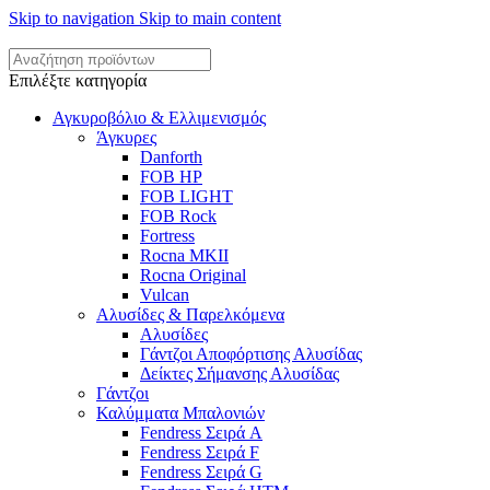
Skip to navigation
Skip to main content
Επιλέξτε κατηγορία
Αγκυροβόλιο & Ελλιμενισμός
Άγκυρες
Danforth
FOB HP
FOB LIGHT
FOB Rock
Fortress
Rocna MKII
Rocna Original
Vulcan
Αλυσίδες & Παρελκόμενα
Αλυσίδες
Γάντζοι Αποφόρτισης Αλυσίδας
Δείκτες Σήμανσης Αλυσίδας
Γάντζοι
Καλύμματα Μπαλονιών
Fendress Σειρά A
Fendress Σειρά F
Fendress Σειρά G