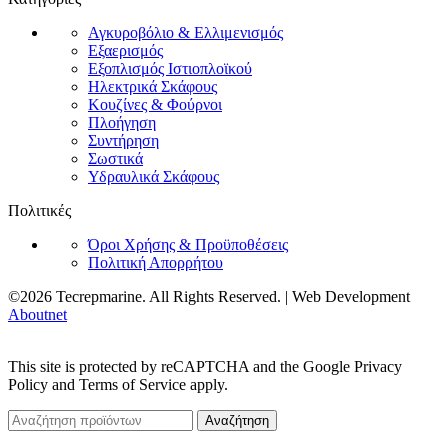
Αγκυροβόλιο & Ελλιμενισμός
Εξαερισμός
Εξοπλισμός Ιστιοπλοϊκού
Ηλεκτρικά Σκάφους
Κουζίνες & Φούρνοι
Πλοήγηση
Συντήρηση
Σωστικά
Υδραυλικά Σκάφους
Πολιτικές
Όροι Χρήσης & Προϋποθέσεις
Πολιτική Απορρήτου
©2026 Tecrepmarine. All Rights Reserved. | Web Development
Aboutnet
This site is protected by reCAPTCHA and the Google Privacy
Policy and Terms of Service apply.
Αναζήτηση