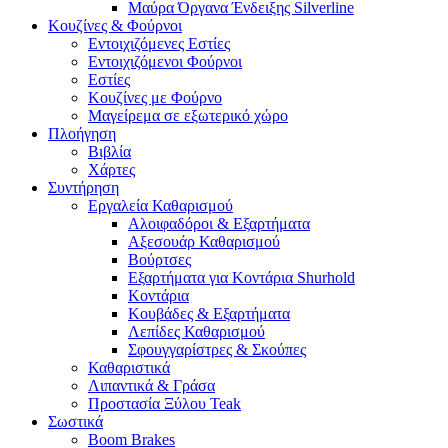
Μαύρα Όργανα Ένδειξης Silverline
Κουζίνες & Φούρνοι
Εντοιχιζόμενες Εστίες
Εντοιχιζόμενοι Φούρνοι
Εστίες
Κουζίνες με Φούρνο
Μαγείρεμα σε εξωτερικό χώρο
Πλοήγηση
Βιβλία
Χάρτες
Συντήρηση
Εργαλεία Καθαρισμού
Αλοιφαδόροι & Εξαρτήματα
Αξεσουάρ Καθαρισμού
Βούρτσες
Εξαρτήματα για Κοντάρια Shurhold
Κοντάρια
Κουβάδες & Εξαρτήματα
Λεπίδες Καθαρισμού
Σφουγγαρίστρες & Σκούπες
Καθαριστικά
Λιπαντικά & Γράσα
Προστασία Ξύλου Teak
Σωστικά
Boom Brakes