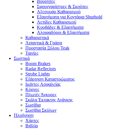
Βούρτσες
Σφουγγαρίστρες & Σκούπες
Αξεσουάρ Καθαρισμού
Εξαρτήματα για Κοντάρια Shurhold
Λεπίδες Καθαρισμού
Κουβάδες & Εξαρτήματα
Αλοιφαδόροι & Εξαρτήματα
Καθαριστικά
Λιπαντικά & Γράσα
Προστασία Ξύλου Teak
Ταινίες
Σωστικά
Boom Brakes
Radar Reflectors
Strobe Lights
Εξάρτηση Καταστρώματος
Ιμάντες Ασφαλείας
Κόρνες
Πλωτές Άγκυρες
Σκάλα Έκτακτης Ανάγκης
Σωσίβια
Σωσίβια Σκύλων
Πλοήγηση
Χάρτες
Βιβλία