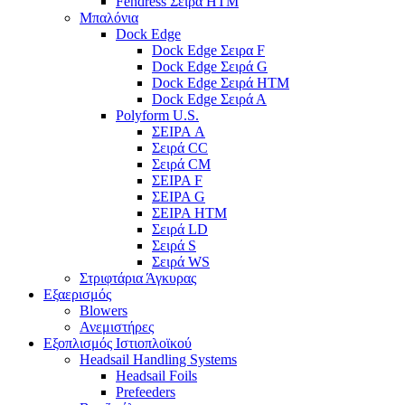
Fendress Σειρά HTM
Μπαλόνια
Dock Edge
Dock Edge Σειρα F
Dock Edge Σειρά G
Dock Edge Σειρά HTM
Dock Edge Σειρά Α
Polyform U.S.
ΣΕΙΡΑ A
Σειρά CC
Σειρά CM
ΣΕΙΡΑ F
ΣΕΙΡΑ G
ΣΕΙΡΑ HTM
Σειρά LD
Σειρά S
Σειρά WS
Στριφτάρια Άγκυρας
Εξαερισμός
Blowers
Ανεμιστήρες
Εξοπλισμός Ιστιοπλοϊκού
Headsail Handling Systems
Headsail Foils
Prefeeders