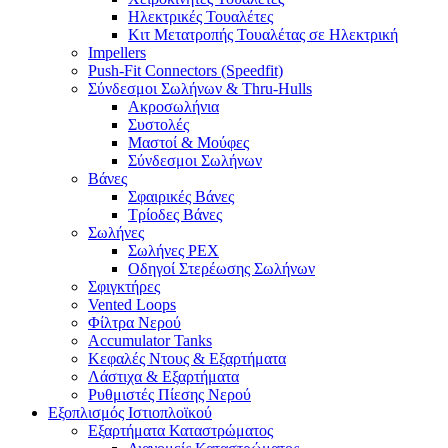
Ηλεκτρικές Τουαλέτες
Κιτ Μετατροπής Τουαλέτας σε Ηλεκτρική
Impellers
Push-Fit Connectors (Speedfit)
Σύνδεσμοι Σωλήνων & Thru-Hulls
Ακροσωλήνια
Συστολές
Μαστοί & Μούφες
Σύνδεσμοι Σωλήνων
Βάνες
Σφαιρικές Βάνες
Τρίοδες Βάνες
Σωλήνες
Σωλήνες PEX
Οδηγοί Στερέωσης Σωλήνων
Σφιγκτήρες
Vented Loops
Φίλτρα Νερού
Accumulator Tanks
Κεφαλές Ντους & Εξαρτήματα
Λάστιχα & Εξαρτήματα
Ρυθμιστές Πίεσης Νερού
Εξοπλισμός Ιστιοπλοϊκού
Εξαρτήματα Καταστρώματος