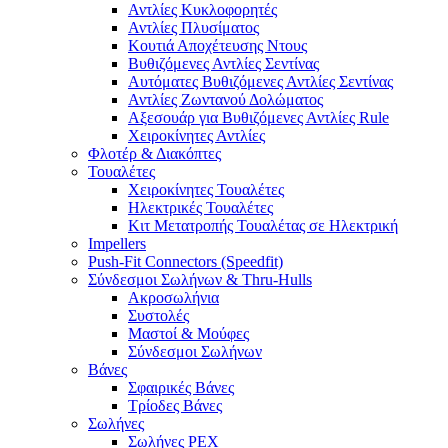
Αντλίες Κυκλοφορητές
Αντλίες Πλυσίματος
Κουτιά Αποχέτευσης Ντους
Βυθιζόμενες Αντλίες Σεντίνας
Αυτόματες Βυθιζόμενες Αντλίες Σεντίνας
Αντλίες Ζωντανού Δολώματος
Αξεσουάρ για Βυθιζόμενες Αντλίες Rule
Χειροκίνητες Αντλίες
Φλοτέρ & Διακόπτες
Τουαλέτες
Χειροκίνητες Τουαλέτες
Ηλεκτρικές Τουαλέτες
Κιτ Μετατροπής Τουαλέτας σε Ηλεκτρική
Impellers
Push-Fit Connectors (Speedfit)
Σύνδεσμοι Σωλήνων & Thru-Hulls
Ακροσωλήνια
Συστολές
Μαστοί & Μούφες
Σύνδεσμοι Σωλήνων
Βάνες
Σφαιρικές Βάνες
Τρίοδες Βάνες
Σωλήνες
Σωλήνες PEX