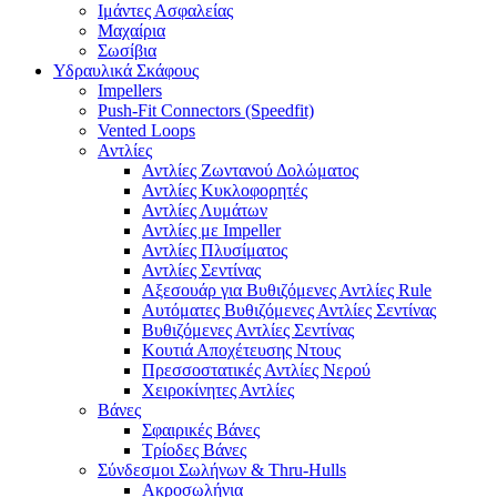
Ιμάντες Ασφαλείας
Μαχαίρια
Σωσίβια
Υδραυλικά Σκάφους
Impellers
Push-Fit Connectors (Speedfit)
Vented Loops
Αντλίες
Αντλίες Ζωντανού Δολώματος
Αντλίες Κυκλοφορητές
Αντλίες Λυμάτων
Αντλίες με Impeller
Αντλίες Πλυσίματος
Αντλίες Σεντίνας
Αξεσουάρ για Βυθιζόμενες Αντλίες Rule
Αυτόματες Βυθιζόμενες Αντλίες Σεντίνας
Βυθιζόμενες Αντλίες Σεντίνας
Κουτιά Αποχέτευσης Ντους
Πρεσσοστατικές Αντλίες Νερού
Χειροκίνητες Αντλίες
Βάνες
Σφαιρικές Βάνες
Τρίοδες Βάνες
Σύνδεσμοι Σωλήνων & Thru-Hulls
Ακροσωλήνια