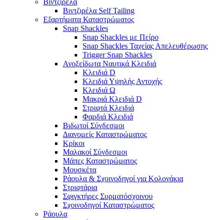
Βιντζιρέλα
Βιντζιρέλα Self Tailing
Εξαρτήματα Καταστρώματος
Snap Shackles
Snap Shackles με Πείρο
Snap Shackles Ταχείας Απελευθέρωσης
Trigger Snap Shackles
Ανοξείδωτα Ναυτικά Κλειδιά
Κλειδιά D
Κλειδιά Υψηλής Αντοχής
Κλειδιά Ω
Μακριά Κλειδιά D
Στριφτά Κλειδιά
Φαρδιά Κλειδιά
Βιδωτοί Σύνδεσμοι
Διανομείς Καταστρώματος
Κρίκοι
Μαλακοί Σύνδεσμοι
Μάπες Καταστρώματος
Μουσκέτα
Ράουλα & Σχοινοδηγοί για Κολονάκια
Στριφτάρια
Σφιγκτήρες Συρματόσχοινου
Σχοινοδηγοί Καταστρώματος
Ράουλα