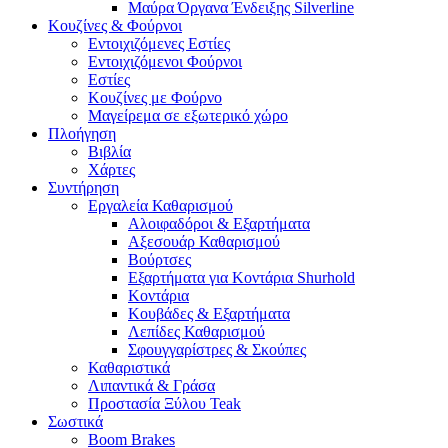
Μαύρα Όργανα Ένδειξης Silverline
Κουζίνες & Φούρνοι
Εντοιχιζόμενες Εστίες
Εντοιχιζόμενοι Φούρνοι
Εστίες
Κουζίνες με Φούρνο
Μαγείρεμα σε εξωτερικό χώρο
Πλοήγηση
Βιβλία
Χάρτες
Συντήρηση
Εργαλεία Καθαρισμού
Αλοιφαδόροι & Εξαρτήματα
Αξεσουάρ Καθαρισμού
Βούρτσες
Εξαρτήματα για Κοντάρια Shurhold
Κοντάρια
Κουβάδες & Εξαρτήματα
Λεπίδες Καθαρισμού
Σφουγγαρίστρες & Σκούπες
Καθαριστικά
Λιπαντικά & Γράσα
Προστασία Ξύλου Teak
Σωστικά
Boom Brakes