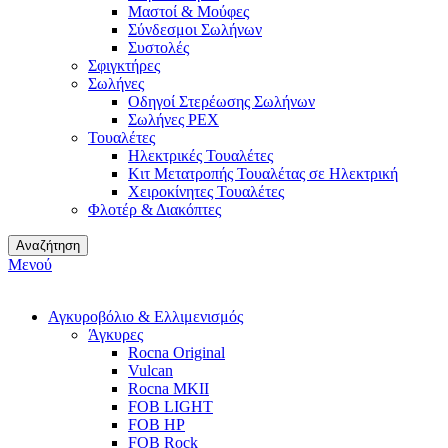
Μαστοί & Μούφες
Σύνδεσμοι Σωλήνων
Συστολές
Σφιγκτήρες
Σωλήνες
Οδηγοί Στερέωσης Σωλήνων
Σωλήνες PEX
Τουαλέτες
Ηλεκτρικές Τουαλέτες
Κιτ Μετατροπής Τουαλέτας σε Ηλεκτρική
Χειροκίνητες Τουαλέτες
Φλοτέρ & Διακόπτες
Αναζήτηση
Μενού
Αγκυροβόλιο & Ελλιμενισμός
Άγκυρες
Rocna Original
Vulcan
Rocna MKII
FOB LIGHT
FOB HP
FOB Rock