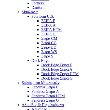
Fortress
Danforth
Μπαλόνια
Polyform U.S.
ΣΕΙΡΑ F
ΣΕΙΡΑ A
ΣΕΙΡΑ HTM
ΣΕΙΡΑ G
Σειρά CM
Σειρά CC
Σειρά LD
Σειρά WS
Σειρά S
Dock Edge
Dock Edge Σειρα F
Dock Edge Σειρά Α
Dock Edge Σειρά HTM
Dock Edge Σειρά G
Καλύμματα Μπαλονιών
Fendress Σειρά F
Fendress Σειρά A
Fendress Σειρά HTM
Fendress Σειρά G
Αλυσίδες & Παρελκόμενα
Αλυσίδες