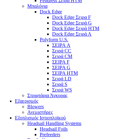
Fendress Σειρά HTM
Μπαλόνια
Dock Edge
Dock Edge Σειρα F
Dock Edge Σειρά G
Dock Edge Σειρά HTM
Dock Edge Σειρά Α
Polyform U.S.
ΣΕΙΡΑ A
Σειρά CC
Σειρά CM
ΣΕΙΡΑ F
ΣΕΙΡΑ G
ΣΕΙΡΑ HTM
Σειρά LD
Σειρά S
Σειρά WS
Στριφτάρια Άγκυρας
Εξαερισμός
Blowers
Ανεμιστήρες
Εξοπλισμός Ιστιοπλοϊκού
Headsail Handling Systems
Headsail Foils
Prefeeders