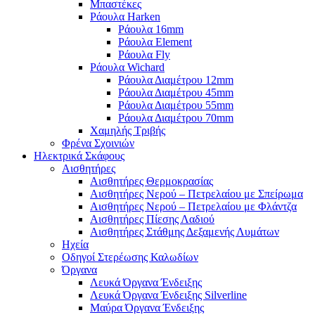
Μπαστέκες
Ράουλα Harken
Ράουλα 16mm
Ράουλα Element
Ράουλα Fly
Ράουλα Wichard
Ράουλα Διαμέτρου 12mm
Ράουλα Διαμέτρου 45mm
Ράουλα Διαμέτρου 55mm
Ράουλα Διαμέτρου 70mm
Χαμηλής Τριβής
Φρένα Σχοινιών
Ηλεκτρικά Σκάφους
Αισθητήρες
Αισθητήρες Θερμοκρασίας
Αισθητήρες Νερού – Πετρελαίου με Σπείρωμα
Αισθητήρες Νερού – Πετρελαίου με Φλάντζα
Αισθητήρες Πίεσης Λαδιού
Αισθητήρες Στάθμης Δεξαμενής Λυμάτων
Ηχεία
Οδηγοί Στερέωσης Καλωδίων
Όργανα
Λευκά Όργανα Ένδειξης
Λευκά Όργανα Ένδειξης Silverline
Μαύρα Όργανα Ένδειξης