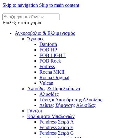
Skip to navigation
Skip to main content
Επιλέξτε κατηγορία
Αγκυροβόλιο & Ελλιμενισμός
Άγκυρες
Danforth
FOB HP
FOB LIGHT
FOB Rock
Fortress
Rocna MKII
Rocna Original
Vulcan
Αλυσίδες & Παρελκόμενα
Αλυσίδες
Γάντζοι Αποφόρτισης Αλυσίδας
Δείκτες Σήμανσης Αλυσίδας
Γάντζοι
Καλύμματα Μπαλονιών
Fendress Σειρά A
Fendress Σειρά F
Fendress Σειρά G