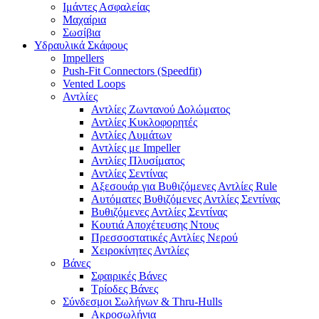
Ιμάντες Ασφαλείας
Μαχαίρια
Σωσίβια
Υδραυλικά Σκάφους
Impellers
Push-Fit Connectors (Speedfit)
Vented Loops
Αντλίες
Αντλίες Ζωντανού Δολώματος
Αντλίες Κυκλοφορητές
Αντλίες Λυμάτων
Αντλίες με Impeller
Αντλίες Πλυσίματος
Αντλίες Σεντίνας
Αξεσουάρ για Βυθιζόμενες Αντλίες Rule
Αυτόματες Βυθιζόμενες Αντλίες Σεντίνας
Βυθιζόμενες Αντλίες Σεντίνας
Κουτιά Αποχέτευσης Ντους
Πρεσσοστατικές Αντλίες Νερού
Χειροκίνητες Αντλίες
Βάνες
Σφαιρικές Βάνες
Τρίοδες Βάνες
Σύνδεσμοι Σωλήνων & Thru-Hulls
Ακροσωλήνια