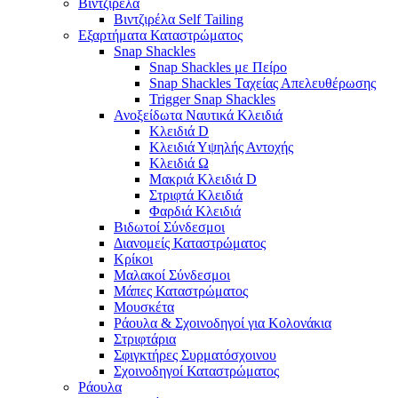
Βιντζιρέλα
Βιντζιρέλα Self Tailing
Εξαρτήματα Καταστρώματος
Snap Shackles
Snap Shackles με Πείρο
Snap Shackles Ταχείας Απελευθέρωσης
Trigger Snap Shackles
Ανοξείδωτα Ναυτικά Κλειδιά
Κλειδιά D
Κλειδιά Υψηλής Αντοχής
Κλειδιά Ω
Μακριά Κλειδιά D
Στριφτά Κλειδιά
Φαρδιά Κλειδιά
Βιδωτοί Σύνδεσμοι
Διανομείς Καταστρώματος
Κρίκοι
Μαλακοί Σύνδεσμοι
Μάπες Καταστρώματος
Μουσκέτα
Ράουλα & Σχοινοδηγοί για Κολονάκια
Στριφτάρια
Σφιγκτήρες Συρματόσχοινου
Σχοινοδηγοί Καταστρώματος
Ράουλα