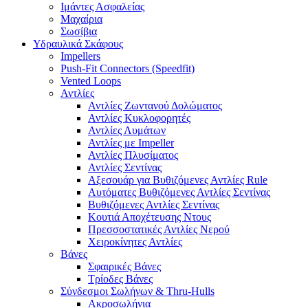
Ιμάντες Ασφαλείας
Μαχαίρια
Σωσίβια
Υδραυλικά Σκάφους
Impellers
Push-Fit Connectors (Speedfit)
Vented Loops
Αντλίες
Αντλίες Ζωντανού Δολώματος
Αντλίες Κυκλοφορητές
Αντλίες Λυμάτων
Αντλίες με Impeller
Αντλίες Πλυσίματος
Αντλίες Σεντίνας
Αξεσουάρ για Βυθιζόμενες Αντλίες Rule
Αυτόματες Βυθιζόμενες Αντλίες Σεντίνας
Βυθιζόμενες Αντλίες Σεντίνας
Κουτιά Αποχέτευσης Ντους
Πρεσσοστατικές Αντλίες Νερού
Χειροκίνητες Αντλίες
Βάνες
Σφαιρικές Βάνες
Τρίοδες Βάνες
Σύνδεσμοι Σωλήνων & Thru-Hulls
Ακροσωλήνια