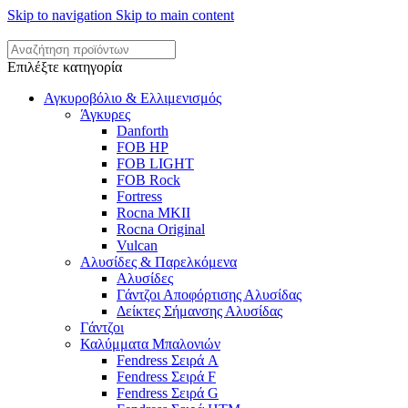
Skip to navigation
Skip to main content
Επιλέξτε κατηγορία
Αγκυροβόλιο & Ελλιμενισμός
Άγκυρες
Danforth
FOB HP
FOB LIGHT
FOB Rock
Fortress
Rocna MKII
Rocna Original
Vulcan
Αλυσίδες & Παρελκόμενα
Αλυσίδες
Γάντζοι Αποφόρτισης Αλυσίδας
Δείκτες Σήμανσης Αλυσίδας
Γάντζοι
Καλύμματα Μπαλονιών
Fendress Σειρά A
Fendress Σειρά F
Fendress Σειρά G