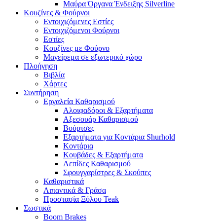
Μαύρα Όργανα Ένδειξης Silverline
Κουζίνες & Φούρνοι
Εντοιχιζόμενες Εστίες
Εντοιχιζόμενοι Φούρνοι
Εστίες
Κουζίνες με Φούρνο
Μαγείρεμα σε εξωτερικό χώρο
Πλοήγηση
Βιβλία
Χάρτες
Συντήρηση
Εργαλεία Καθαρισμού
Αλοιφαδόροι & Εξαρτήματα
Αξεσουάρ Καθαρισμού
Βούρτσες
Εξαρτήματα για Κοντάρια Shurhold
Κοντάρια
Κουβάδες & Εξαρτήματα
Λεπίδες Καθαρισμού
Σφουγγαρίστρες & Σκούπες
Καθαριστικά
Λιπαντικά & Γράσα
Προστασία Ξύλου Teak
Σωστικά
Boom Brakes