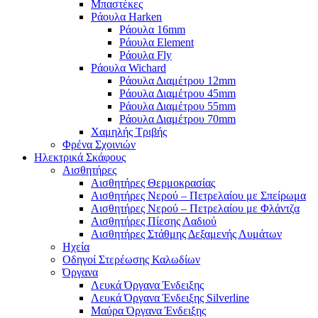
Μπαστέκες
Ράουλα Harken
Ράουλα 16mm
Ράουλα Element
Ράουλα Fly
Ράουλα Wichard
Ράουλα Διαμέτρου 12mm
Ράουλα Διαμέτρου 45mm
Ράουλα Διαμέτρου 55mm
Ράουλα Διαμέτρου 70mm
Χαμηλής Τριβής
Φρένα Σχοινιών
Ηλεκτρικά Σκάφους
Αισθητήρες
Αισθητήρες Θερμοκρασίας
Αισθητήρες Νερού – Πετρελαίου με Σπείρωμα
Αισθητήρες Νερού – Πετρελαίου με Φλάντζα
Αισθητήρες Πίεσης Λαδιού
Αισθητήρες Στάθμης Δεξαμενής Λυμάτων
Ηχεία
Οδηγοί Στερέωσης Καλωδίων
Όργανα
Λευκά Όργανα Ένδειξης
Λευκά Όργανα Ένδειξης Silverline
Μαύρα Όργανα Ένδειξης