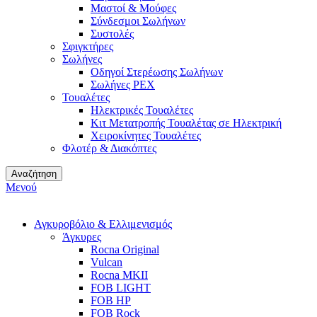
Μαστοί & Μούφες
Σύνδεσμοι Σωλήνων
Συστολές
Σφιγκτήρες
Σωλήνες
Οδηγοί Στερέωσης Σωλήνων
Σωλήνες PEX
Τουαλέτες
Ηλεκτρικές Τουαλέτες
Κιτ Μετατροπής Τουαλέτας σε Ηλεκτρική
Χειροκίνητες Τουαλέτες
Φλοτέρ & Διακόπτες
Αναζήτηση
Μενού
Αγκυροβόλιο & Ελλιμενισμός
Άγκυρες
Rocna Original
Vulcan
Rocna MKII
FOB LIGHT
FOB HP
FOB Rock