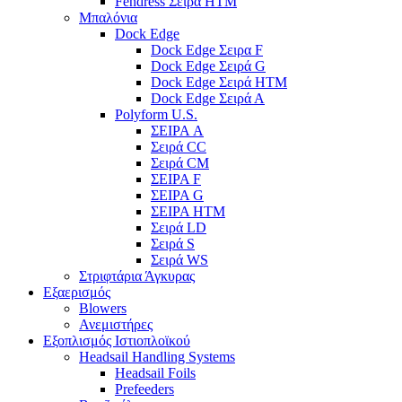
Fendress Σειρά HTM
Μπαλόνια
Dock Edge
Dock Edge Σειρα F
Dock Edge Σειρά G
Dock Edge Σειρά HTM
Dock Edge Σειρά Α
Polyform U.S.
ΣΕΙΡΑ A
Σειρά CC
Σειρά CM
ΣΕΙΡΑ F
ΣΕΙΡΑ G
ΣΕΙΡΑ HTM
Σειρά LD
Σειρά S
Σειρά WS
Στριφτάρια Άγκυρας
Εξαερισμός
Blowers
Ανεμιστήρες
Εξοπλισμός Ιστιοπλοϊκού
Headsail Handling Systems
Headsail Foils
Prefeeders