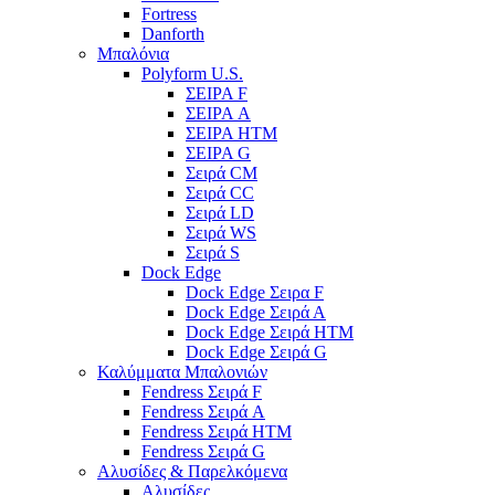
Fortress
Danforth
Μπαλόνια
Polyform U.S.
ΣΕΙΡΑ F
ΣΕΙΡΑ A
ΣΕΙΡΑ HTM
ΣΕΙΡΑ G
Σειρά CM
Σειρά CC
Σειρά LD
Σειρά WS
Σειρά S
Dock Edge
Dock Edge Σειρα F
Dock Edge Σειρά Α
Dock Edge Σειρά HTM
Dock Edge Σειρά G
Καλύμματα Μπαλονιών
Fendress Σειρά F
Fendress Σειρά A
Fendress Σειρά HTM
Fendress Σειρά G
Αλυσίδες & Παρελκόμενα
Αλυσίδες